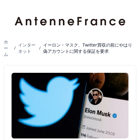
ホ
インター
イーロン・マスク、Twitter買収の前にやはり
ー
/
/
ネット
偽アカウントに関する保証を要求
ム