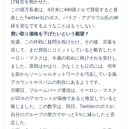
び疑念を抱かせた。
この億万長者は、4月末に440億ドルで買収すると発
表したTwitter社のボス、パラグ・アグラワル氏の神
経を逆なでするようなことはもうしない。
買い取り価格を下げたいという願望？
先週、この作戦に疑問を投げかけ、その後、言葉を
戻して、まだ買収にコミットしていると断言したイ
ーロン・マスクは、今週の初めに再びそれを実行し
ました。原因はやはり、少なくとも公式には、何年
も前からソーシャルネットワークを汚染している偽
アカウントやスパムの割合にあるようです。
月曜日、ブルームバーグ通信は、イーロン・マスク
が20％のアカウントが偽物であると推定していると
報じました。この数字は、同日、Twitterのボスが、
自分のグループの努力でやっと5％に減らしたと否
定した。