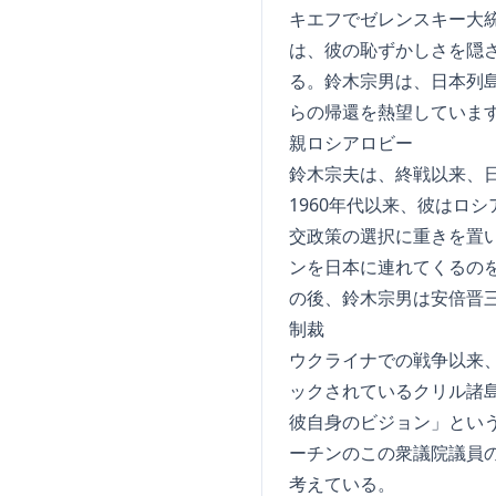
キエフでゼレンスキー大
は、彼の恥ずかしさを隠
る。鈴木宗男は、日本列島
らの帰還を熱望していま
親ロシアロビー
鈴木宗夫は、終戦以来、
1960年代以来、彼はロ
交政策の選択に重きを置い
ンを日本に連れてくるの
の後、鈴木宗男は安倍晋
制裁
ウクライナでの戦争以来、
ックされているクリル諸
彼自身のビジョン」とい
ーチンのこの衆議院議員
考えている。