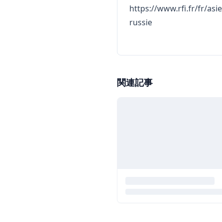
https://www.rfi.fr/fr/as
russie
関連記事