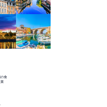
圏の食
産業
ル