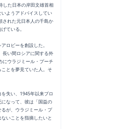
待した日本の岸田文雄首相
ないようアドバイスしてい
領された元日本人の千島か
妨げている。
シアロビーを創設した。
、長い間ロシアに関する外
めにウラジミール・プーチ
ることを夢見ていた人。そ
失い、1945年以来ブロ
死になって、彼は「国益の
せるが、ウラジミール・プ
はないことを指摘したいと