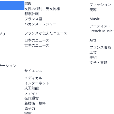
宗教
ファッション
女性の権利、男女同権
美容
都市計画
フランス語
Music
バカンス・レジャー
アーティスト
French Music
フランスが伝えたニュース
プリ
日本のニュース
Arts
世界のニュース
フランス映画
工芸
美術
文学・書籍
テーション
サイエンス
メディカル
インターネット
人工知能
メディア
仮想通貨
新技術・規格
原子力
宇宙