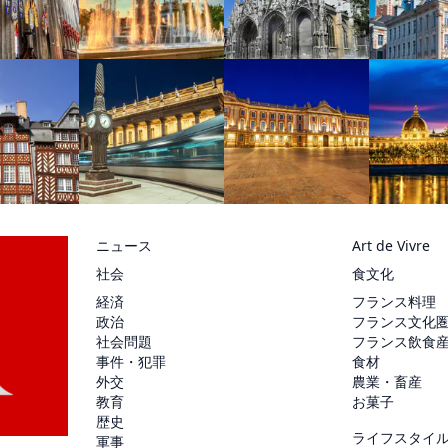
ニュース
Art de Vivre
社会
食文化
経済
フランス料理
政治
フランス文化
社会問題
フランス飲食
事件・犯罪
食材
外交
農業・畜産
教育
お菓子
歴史
ライフスタイ
軍事