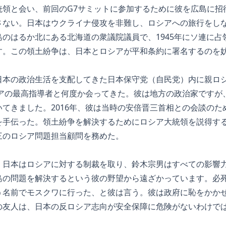
統領と会い、前回のG7サミットに参加するために彼を広島に招
さない。日本はウクライナ侵攻を非難し、ロシアへの旅行をし
のはるか北にある北海道の衆議院議員で、1945年にソ連に占
す。この領土紛争は、日本とロシアが平和条約に署名するのを
日本の政治生活を支配してきた日本保守党（自民党）内に親ロ
シアの最高指導者と何度か会ってきた。彼は地方の政治家ですが
てきました。2016年、彼は当時の安倍晋三首相との会談のた
を手伝った。領土紛争を解決するためにロシア大統領を説得す
三のロシア問題担当顧問を務めた。
日本はロシアに対する制裁を取り、鈴木宗男はすべての影響力を
島の問題を解決するという彼の野望から遠ざかっています。必
う名前でモスクワに行った、と彼は言う。彼は政府に恥をかか
の友人は、日本の反ロシア志向が安全保障に危険がないわけで