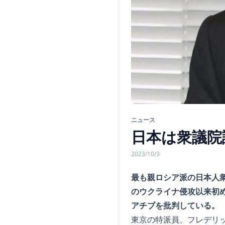
ニュース
日本は衆議院
2023/10/3
最も親ロシア派の日本人
のウクライナ侵攻以来初
アチブを批判している。
東京の特派員、フレデリ