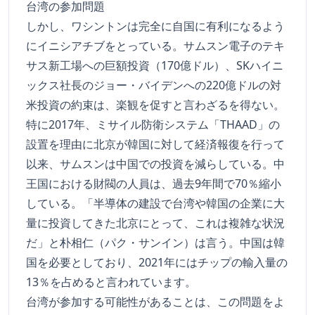
台湾の参加問題
しかし、ワシントンは完全に自国に有利になるよう
にイニシアチブをとっている。サムスン電子のテキ
サス新工場への巨額投資（170億ドル）、SKハイニ
ックス社長のジョー・バイデンへの220億ドルの対
米投資の約束は、楽観を促すと言わざるを得ない。
特に2017年、ミサイル防衛システム「THAAD」の
設置を理由に北京が韓国に対して経済報復を行って
以来、サムスンは中国での投資を減らしている。中
王国における財閥の人員は、過去9年間で70％縮小
している。「半導体の建設で台湾や韓国の企業に大
量に投資してきた北京にとって、これは複雑な状況
だ」と朴相仁（パク・サンイン）は言う。中国は韓
国を必要としており、2021年にはチップの輸入量の
13％を占めると言われています。
台湾が参加する可能性があることは、この問題をよ