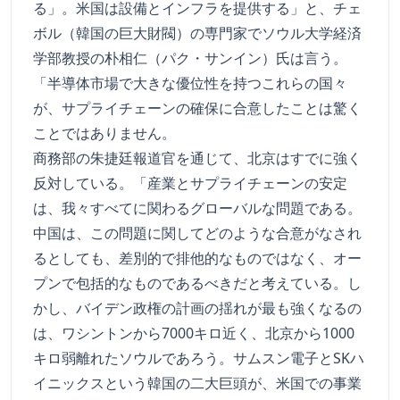
る」。米国は設備とインフラを提供する」と、チェ
ボル（韓国の巨大財閥）の専門家でソウル大学経済
学部教授の朴相仁（パク・サンイン）氏は言う。
「半導体市場で大きな優位性を持つこれらの国々
が、サプライチェーンの確保に合意したことは驚く
ことではありません。
商務部の朱捷廷報道官を通じて、北京はすでに強く
反対している。「産業とサプライチェーンの安定
は、我々すべてに関わるグローバルな問題である。
中国は、この問題に関してどのような合意がなされ
るとしても、差別的で排他的なものではなく、オー
プンで包括的なものであるべきだと考えている。し
かし、バイデン政権の計画の揺れが最も強くなるの
は、ワシントンから7000キロ近く、北京から1000
キロ弱離れたソウルであろう。サムスン電子とSKハ
イニックスという韓国の二大巨頭が、米国での事業