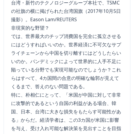
台湾・新竹のテクノロジーグループ本社で、TSMC
の社旗の横に掲げられた台湾国旗（2017年10月5日
撮影）。Eason Lam/REUTERS
非現実的な野望？
では、世界最大のチップ消費国を完全に孤立させる
にはどうすればいいのか。世界経済に不可欠なサプ
ライチェーンから中国を切り離すにはどうしたらい
いのか。パンデミックによって世界的に人手不足に
陥っている分野でも実現可能なのでしょうか？これ
らはすべて、4カ国間の合意の明確な輪郭が見えて
くるまで、答えのない問題である。
特に、朴相仁にとって、「米国が中国に対して非常
に攻撃的であるという自国の利益がある場合、韓
国、日本、台湾に大きな損失をもたらす可能性があ
る」からだ。経済学者は、この3カ国が米国に影響
を与え、受け入れ可能な解決策を見出すことを目指