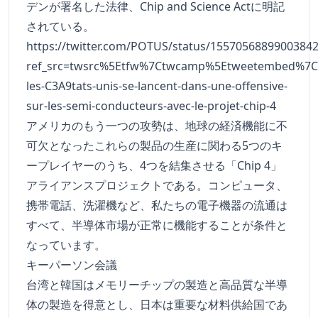
デンが署名した法律、Chip and Science Actに明記
されている。
https://twitter.com/POTUS/status/1557056889900384
ref_src=twsrc%5Etfw%7Ctwcamp%5Etweetembed%7Ct
les-C3A9tats-unis-se-lancent-dans-une-offensive-
sur-les-semi-conducteurs-avec-le-projet-chip-4
アメリカのもう一つの攻勢は、地球の経済機能に不
可欠となったこれらの製品の生産に関わる5つのキ
ープレイヤーのうち、4つを結集させる「Chip 4」
アライアンスプロジェクトである。コンピュータ、
携帯電話、洗濯機など、私たちの電子機器の流通は
すべて、半導体市場が正常に機能することが条件と
なっています。
キーパーソン会議
台湾と韓国はメモリーチップの製造と高品質な半導
体の製造を得意とし、日本は重要な材料供給国であ