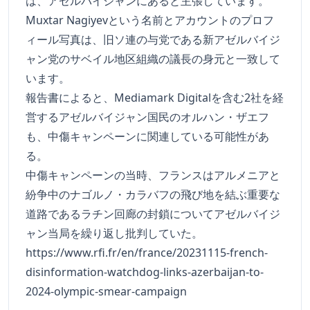
は、アゼルバイジャンにあると主張しています。
Muxtar Nagiyevという名前とアカウントのプロフ
ィール写真は、旧ソ連の与党である新アゼルバイジ
ャン党のサベイル地区組織の議長の身元と一致して
います。
報告書によると、Mediamark Digitalを含む2社を経
営するアゼルバイジャン国民のオルハン・ザエフ
も、中傷キャンペーンに関連している可能性があ
る。
中傷キャンペーンの当時、フランスはアルメニアと
紛争中のナゴルノ・カラバフの飛び地を結ぶ重要な
道路であるラチン回廊の封鎖についてアゼルバイジ
ャン当局を繰り返し批判していた。
https://www.rfi.fr/en/france/20231115-french-
disinformation-watchdog-links-azerbaijan-to-
2024-olympic-smear-campaign