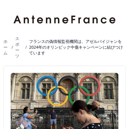
ス
ホ
フランスの偽情報監視機関は、アゼルバイジャンを
ポ
ー
/
/
2024年のオリンピック中傷キャンペーンに結びつけ
ー
ム
ています
ツ