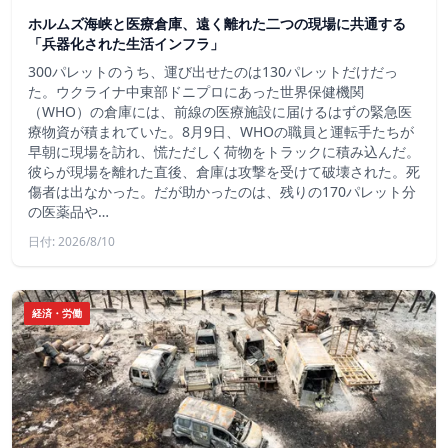
ホルムズ海峡と医療倉庫、遠く離れた二つの現場に共通する
「兵器化された生活インフラ」
300パレットのうち、運び出せたのは130パレットだけだっ
た。ウクライナ中東部ドニプロにあった世界保健機関
（WHO）の倉庫には、前線の医療施設に届けるはずの緊急医
療物資が積まれていた。8月9日、WHOの職員と運転手たちが
早朝に現場を訪れ、慌ただしく荷物をトラックに積み込んだ。
彼らが現場を離れた直後、倉庫は攻撃を受けて破壊された。死
傷者は出なかった。だが助かったのは、残りの170パレット分
の医薬品や…
日付: 2026/8/10
経済・労働