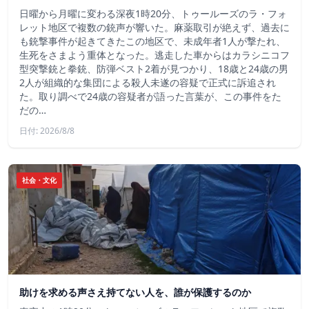
日曜から月曜に変わる深夜1時20分、トゥールーズのラ・フォ
レット地区で複数の銃声が響いた。麻薬取引が絶えず、過去に
も銃撃事件が起きてきたこの地区で、未成年者1人が撃たれ、
生死をさまよう重体となった。逃走した車からはカラシニコフ
型突撃銃と拳銃、防弾ベスト2着が見つかり、18歳と24歳の男
2人が組織的な集団による殺人未遂の容疑で正式に訴追され
た。取り調べで24歳の容疑者が語った言葉が、この事件をた
だの…
日付: 2026/8/8
社会・文化
助けを求める声さえ持てない人を、誰が保護するのか