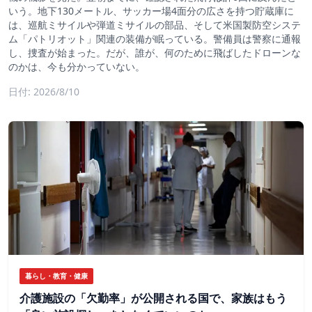
いう。地下130メートル、サッカー場4面分の広さを持つ貯蔵庫に
は、巡航ミサイルや弾道ミサイルの部品、そして米国製防空システ
ム「パトリオット」関連の装備が眠っている。警備員は警察に通報
し、捜査が始まった。だが、誰が、何のために飛ばしたドローンな
のかは、今も分かっていない。
日付: 2026/8/10
暮らし・教育・健康
介護施設の「欠勤率」が公開される国で、家族はもう