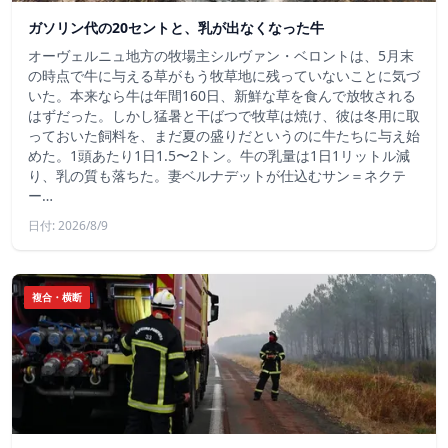
ガソリン代の20セントと、乳が出なくなった牛
オーヴェルニュ地方の牧場主シルヴァン・ベロントは、5月末
の時点で牛に与える草がもう牧草地に残っていないことに気づ
いた。本来なら牛は年間160日、新鮮な草を食んで放牧される
はずだった。しかし猛暑と干ばつで牧草は焼け、彼は冬用に取
っておいた飼料を、まだ夏の盛りだというのに牛たちに与え始
めた。1頭あたり1日1.5〜2トン。牛の乳量は1日1リットル減
り、乳の質も落ちた。妻ベルナデットが仕込むサン＝ネクテ
ー…
日付: 2026/8/9
複合・横断