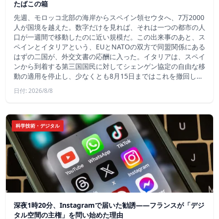
たばこの箱
先週、モロッコ北部の海岸からスペイン領セウタへ、7万2000
人が国境を越えた。数字だけを見れば、それは一つの都市の人
口が一週間で移動したのに近い規模だ。この出来事のあと、ス
ペインとイタリアという、EUとNATOの双方で同盟関係にある
はずの二国が、外交文書の応酬に入った。イタリアは、スペイ
ンから到着する第三国国民に対してシェンゲン協定の自由な移
動の適用を停止し、少なくとも8月15日まではこれを撤回し…
日付: 2026/8/8
科学技術・デジタル
深夜1時20分、Instagramで届いた勧誘――フランスが「デジ
タル空間の主権」を問い始めた理由