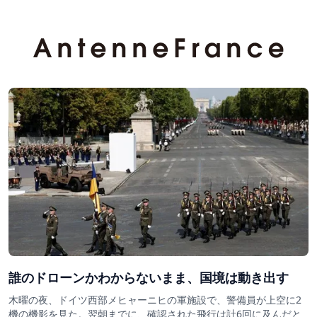
誰のドローンかわからないまま、国境は動き出す
木曜の夜、ドイツ西部メヒャーニヒの軍施設で、警備員が上空に2
機の機影を見た。翌朝までに、確認された飛行は計6回に及んだと