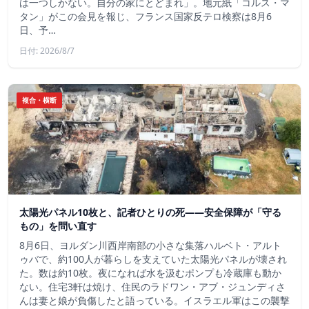
は一つしかない。自分の家にとどまれ」。地元紙「コルス・マ
タン」がこの会見を報じ、フランス国家反テロ検察は8月6
日、予…
日付: 2026/8/7
複合・横断
太陽光パネル10枚と、記者ひとりの死——安全保障が「守る
もの」を問い直す
8月6日、ヨルダン川西岸南部の小さな集落ハルベト・アルト
ゥバで、約100人が暮らしを支えていた太陽光パネルが壊され
た。数は約10枚。夜になれば水を汲むポンプも冷蔵庫も動か
ない。住宅3軒は焼け、住民のラドワン・アブ・ジュンディさ
んは妻と娘が負傷したと語っている。イスラエル軍はこの襲撃