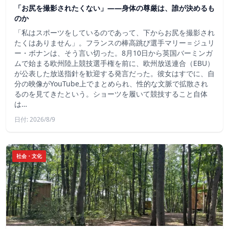
「お尻を撮影されたくない」――身体の尊厳は、誰が決めるも
のか
「私はスポーツをしているのであって、下からお尻を撮影され
たくはありません」。フランスの棒高跳び選手マリー＝ジュリ
ー・ボナンは、そう言い切った。8月10日から英国バーミンガ
ムで始まる欧州陸上競技選手権を前に、欧州放送連合（EBU）
が公表した放送指針を歓迎する発言だった。彼女はすでに、自
分の映像がYouTube上でまとめられ、性的な文脈で拡散され
るのを見てきたという。ショーツを履いて競技すること自体
は…
日付: 2026/8/9
社会・文化