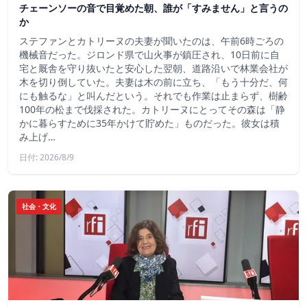
チェーンソーの音で目覚めた朝、誰が「すみません」と言うの
か
ステファンとカトリーヌの夫妻が聞いたのは、午前6時ごろの
機械音だった。ジロンド県で山火事が鎮圧され、10日前に自
宅と厩舎を守り抜いたと安心した翌朝、道路沿いで林業会社が
木を切り倒していた。夫妻は木の前に立ち、「もう十分だ、何
にも触るな」と叫んだという。それでも作業は止まらず、樹齢
100年の松まで伐採された。カトリーヌにとってその森は「静
かに暮らすために35年かけて貯めた」ものだった。彼女は積
み上げ…
日付: 2026/8/9
社会・文化