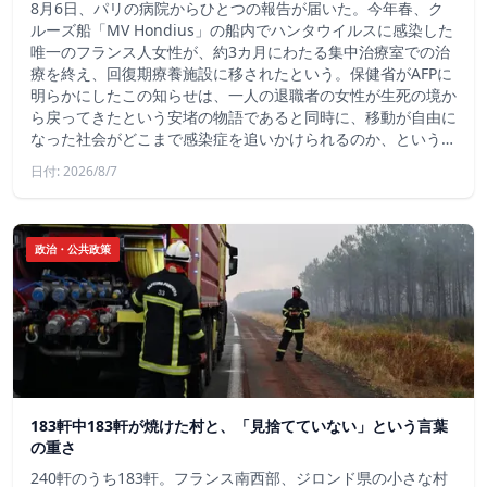
8月6日、パリの病院からひとつの報告が届いた。今年春、ク
ルーズ船「MV Hondius」の船内でハンタウイルスに感染した
唯一のフランス人女性が、約3カ月にわたる集中治療室での治
療を終え、回復期療養施設に移されたという。保健省がAFPに
明らかにしたこの知らせは、一人の退職者の女性が生死の境か
ら戻ってきたという安堵の物語であると同時に、移動が自由に
なった社会がどこまで感染症を追いかけられるのか、という…
日付: 2026/8/7
政治・公共政策
183軒中183軒が焼けた村と、「見捨てていない」という言葉
の重さ
240軒のうち183軒。フランス南西部、ジロンド県の小さな村