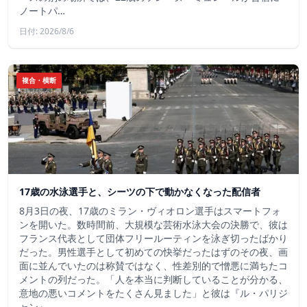
ノートパ…
日付: 2026/8/6
複合・横断
17歳の水泳選手と、シーツの下で動かなくなった配信者
8月3日の夜、17歳のミラン・ヴィオロン選手はスマートフォ
ンを開いた。数時間前、大規模な芸術水泳大会の決勝で、彼は
フランス代表として団体フリールーティンを泳ぎ切ったばかり
だった。男性選手として初めての快挙だったはずのその夜、画
面に並んでいたのは称賛ではなく、性差別的で憎悪に満ちたコ
メントの列だった。「人を本当に判断していることが分かる、
意地の悪いコメントをたくさん見ました」と彼は『ル・パリジ
ャン』…