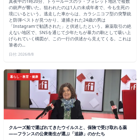
真夜中の1時20分、トゥールーズのラ・フォレット地区で複数
の銃声が響いた。狙われたのは1人の未成年者で、今も生死の
境にいるという。逃走した車からは、カラシニコフ型の突撃銃
と防弾ベストが見つかり、逮捕された24歳の男は
「Instagramで勧誘された」と供述したという。麻薬取引の絶
えない地区で、SNSを通じて少年たちが暴力の駒として吸い上
げられていく構図が、この一行の供述から見えてくる。これは
筆者の…
日付: 2026/8/8
暮らし・教育・健康
クルーズ船で運ばれてきたウイルスと、保険で受け取れる薬
――フランスの公衆衛生が選ぶ「追跡」のかたち