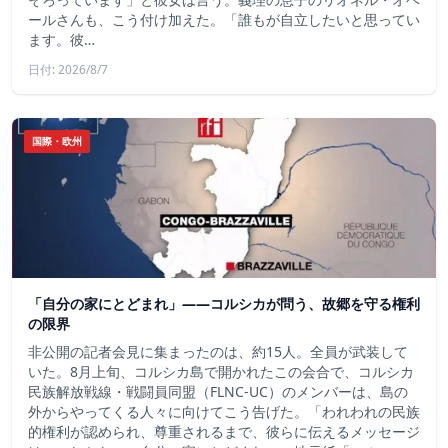
ールさんも、こう付け加えた。「誰もが自立したいと思ってい
ます。彼…
日付: 2026/8/7
国際・欧州
「自分の家にとどまれ」——コルシカが問う、故郷を守る権利
の限界
非公開の記者会見に集まったのは、約15人。全員が武装して
いた。8月上旬、コルシカ島で開かれたこの会合で、コルシカ
民族解放戦線・戦闘員同盟（FLNC-UC）のメンバーは、島の
外からやってくる人々に向けてこう告げた。「われわれの民族
的権利が認められ、尊重されるまで、彼らに伝えるメッセージ