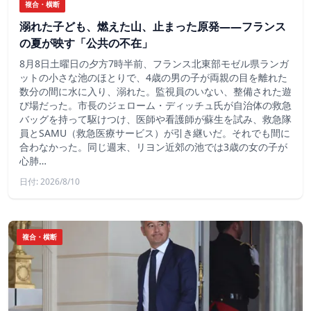
複合・横断
溺れた子ども、燃えた山、止まった原発——フランス
の夏が映す「公共の不在」
8月8日土曜日の夕方7時半前、フランス北東部モゼル県ランガ
ットの小さな池のほとりで、4歳の男の子が両親の目を離れた
数分の間に水に入り、溺れた。監視員のいない、整備された遊
び場だった。市長のジェローム・ディッチュ氏が自治体の救急
バッグを持って駆けつけ、医師や看護師が蘇生を試み、救急隊
員とSAMU（救急医療サービス）が引き継いだ。それでも間に
合わなかった。同じ週末、リヨン近郊の池では3歳の女の子が
心肺…
日付: 2026/8/10
複合・横断