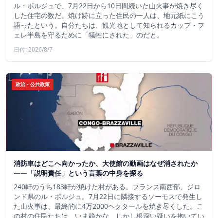
ル・ポルジュで、7月22日から10日間続いた山火事が焼き尽く
した住宅の数だ。焼け跡に立った住民の一人は、地元紙にこう
語ったという。自分たちは、観光地として知られるカップ・フ
ェレ半島を守るために「犠牲にされた」のだと。
日付: 2026/8/7
政治・公共政策
消防車はどこへ向かったか、大使館の動画はなぜ消されたか
——「説明責任」という言葉の中身を探る
240軒のうち183軒が焼けた村がある。フランス南西部、ジロ
ンド県のル・ポルジュ。7月22日に隣接するソーモスで発生し
た山火事は、最終的に4万2000ヘクタールを焼き尽くした。こ
の村の住民たちは、いま静かな、しかし根深い疑いを抱いてい