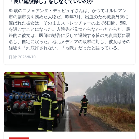
「良い施設探し」をしなくていいのか
85歳のニノ＝アンヌ・デュピュイさんは、かつてオルレアン
市の副市長を務めた人物だ。昨年7月、出血のため救急外来に
運ばれた彼女は、そのままストレッチャーの上で6日間、5晩
を過ごすことになった。入院先が見つからなかったからだ。最
終的に彼女は、医師の勧告に反して退院する旨の免責書類に署
名し、自宅に戻った。地元メディアの取材に対し、彼女はその
経験を「到底許されない」「地獄」だったと語っている。
日付: 2026/8/10