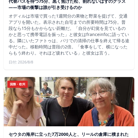
代替バスを待つ75分、黒く焦げた松、割れないはずのグラス
——市場の衝撃は誰が引き受けるのか
オディルは市場で買った1週間分の果物と野菜を提げて、交通
アプリを開いた。表示された自宅までの所要時間は75分。普
段なら15分もかからない距離だ。「自分が幻覚を見ているの
かと思って携帯電話を振った」と彼女はfranceinfoに語ってい
る。隣にいたファトゥは、パリでの清掃の仕事を終えて帰る途
中だった。移動時間は普段の2倍。「食事をして、横になった
らもう終わり。それほど疲れている」と彼女は言う。
日付: 2026/8/8
国際・欧州
セウタの海岸に立った7万2000人と、リールの倉庫に積まれた