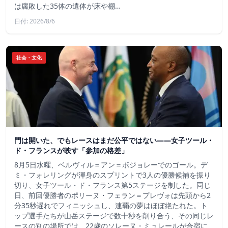
は腐敗した35体の遺体が床や棚…
日付: 2026/8/6
社会・文化
門は開いた、でもレースはまだ公平ではない――女子ツール・
ド・フランスが映す「参加の格差」
8月5日水曜、ベルヴィル＝アン＝ボジョレーでのゴール。デ
ミ・フォレリングが渾身のスプリントで3人の優勝候補を振り
切り、女子ツール・ド・フランス第5ステージを制した。同じ
日、前回優勝者のポリーヌ・フェラン＝プレヴォは先頭から2
分35秒遅れでフィニッシュし、連覇の夢はほぼ絶たれた。ト
ップ選手たちが山岳ステージで数十秒を削り合う、その同じレ
ースの別の場所では、22歳のソレーヌ・ミュレールが合宿に