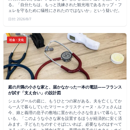
る。「自分たちは、もっと洗練された観光地であるカップ・フ
ェレを守るために犠牲にされたのではないか」という疑いだ。
日付: 2026/8/7
社会・文化
庭の片隅の小さな家と、届かなかった一本の電話——フランス
が試す「支え合い」の設計図
シェルブールの庭に、もうひとつの家がある。夫を亡くしてか
ら一人で暮らしていたマリー＝クリスティーヌ・ルフェさんは
今、娘と義理の息子の敷地に置かれた小さな住まいで暮らして
いる。「このような小さな家を設置するほうが経済的に安く済
みます。子どもたちのすぐそばにいれば、必要なものはすべて
そろっています」と彼女は言う。義理の息子のリオネル・オベ