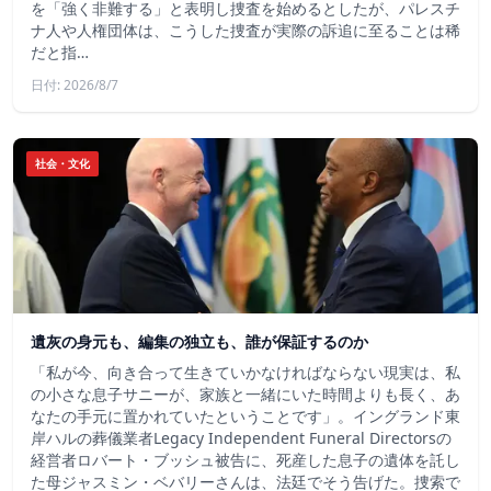
を「強く非難する」と表明し捜査を始めるとしたが、パレスチ
ナ人や人権団体は、こうした捜査が実際の訴追に至ることは稀
だと指…
日付: 2026/8/7
社会・文化
遺灰の身元も、編集の独立も、誰が保証するのか
「私が今、向き合って生きていかなければならない現実は、私
の小さな息子サニーが、家族と一緒にいた時間よりも長く、あ
なたの手元に置かれていたということです」。イングランド東
岸ハルの葬儀業者Legacy Independent Funeral Directorsの
経営者ロバート・ブッシュ被告に、死産した息子の遺体を託し
た母ジャスミン・ベバリーさんは、法廷でそう告げた。捜索で