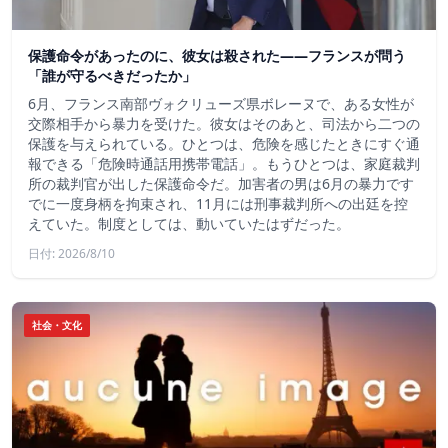
保護命令があったのに、彼女は殺された――フランスが問う
「誰が守るべきだったか」
6月、フランス南部ヴォクリューズ県ボレーヌで、ある女性が
交際相手から暴力を受けた。彼女はそのあと、司法から二つの
保護を与えられている。ひとつは、危険を感じたときにすぐ通
報できる「危険時通話用携帯電話」。もうひとつは、家庭裁判
所の裁判官が出した保護命令だ。加害者の男は6月の暴力です
でに一度身柄を拘束され、11月には刑事裁判所への出廷を控
えていた。制度としては、動いていたはずだった。
日付: 2026/8/10
社会・文化