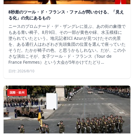
8秒差のツール・ド・フランス・ファムが問いかける、「見え
る化」の先にあるもの
ニースのプロムナード・デ・ザングレに並ぶ、あの街の象徴で
もある青い椅子。8月9日、その一部が黄色や緑、水玉模様に
塗られていたという。地元記者ICI Azurが見つけたその光景
を、ある通行人はわざわざ先頭集団の位置を選んで座っていた
そうだ。たかが椅子の色、と思うかもしれない。だが、この小
さな演出こそが、女子ツール・ド・フランス（Tour de
France Femmes）という大会が5年かけてたどり…
日付: 2026/8/10
国際・欧州