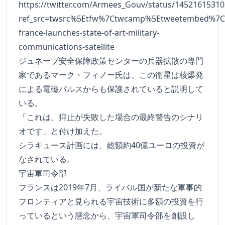
https://twitter.com/Armees_Gouv/status/1452161531
ref_src=twsrc%5Etfw%7Ctwcamp%5Etweetembed%7C
france-launches-state-of-art-military-
communications-satellite
ジュネーブ安全保障政策センターの兵器拡散の専門
家であるマーク・フィノー氏は、この衛星は核爆発
による電磁パルスからも保護されていると説明して
いる。
「これは、抑止が失敗した場合の最終警告のシナリ
オです」と付け加えた。
シラキュース計画には、総額約40億ユーロの投資が
なされている。
宇宙軍司令部
フランスは2019年7月、ライバル国が新たな軍事的
フロンティアと見られる宇宙技術に多額の投資を行
っているという懸念から、宇宙軍司令部を創設し