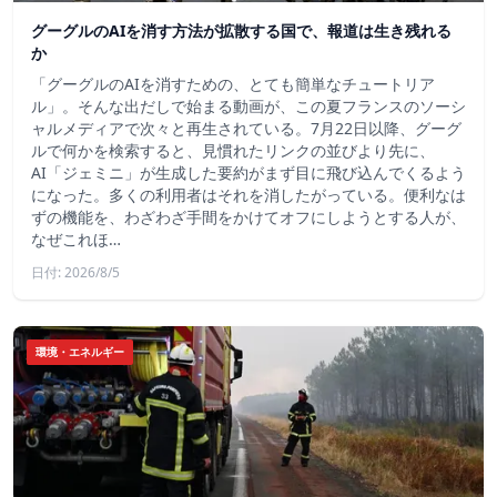
グーグルのAIを消す方法が拡散する国で、報道は生き残れる
か
「グーグルのAIを消すための、とても簡単なチュートリア
ル」。そんな出だしで始まる動画が、この夏フランスのソーシ
ャルメディアで次々と再生されている。7月22日以降、グーグ
ルで何かを検索すると、見慣れたリンクの並びより先に、
AI「ジェミニ」が生成した要約がまず目に飛び込んでくるよう
になった。多くの利用者はそれを消したがっている。便利なは
ずの機能を、わざわざ手間をかけてオフにしようとする人が、
なぜこれほ…
日付: 2026/8/5
環境・エネルギー