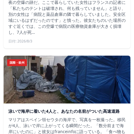
夜の空爆の跡だ。ここで暮らしていた女性はフランスの記者に
「私たちのテントは破壊され、何も残っていません」と語り、
別の女性は「病院と薬品倉庫の隣で暮らしていました。安全区
域にいるはずだったのです」と憤った。彼女たちのいた場所の
すぐ近くでは、この空爆で病院の医療物資倉庫が大きく損壊
し、7人が死…
日付: 2026/8/3
国際・欧州
泳いで海岸に着いた4人と、あなたの名前がついた高速道路
マリアはスペイン領セウタの海岸で、写真を一枚撮った。移民
が4人、泳いで岸に上がってくる瞬間だった。「数分前まで海
岸にいたのに」と彼女はfranceinfoに語っている。「食べ物も