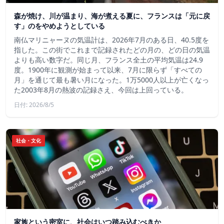
森が焼け、川が温まり、海が煮える夏に、フランスは「元に戻
す」のをやめようとしている
南仏マリニャーヌの気温計は、2026年7月のある日、40.5度を
指した。この街でこれまで記録されたどの月の、どの日の気温
よりも高い数字だ。同じ月、フランス全土の平均気温は24.9
度。1900年に観測が始まって以来、7月に限らず「すべての
月」を通じて最も暑い月になった。1万5000人以上が亡くなっ
た2003年8月の熱波の記録さえ、今回は上回っている。
日付: 2026/8/5
社会・文化
家族という密室に、社会はいつ踏み込むべきか