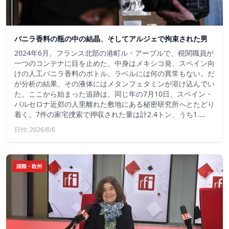
バニラ香料の瓶の中の結晶、そしてアルジェで拘束された男
2024年6月、フランス北部の港町ル・アーブルで、税関職員が
一つのコンテナに目を止めた。中身はメキシコ発、スペイン向
けの人工バニラ香料のボトル。ラベルには何の異常もない。だ
が分析の結果、その液体にはメタンフェタミンが溶け込んでい
た。ここから始まった追跡は、同じ年の7月10日、スペイン・
バルセロナ近郊の人里離れた敷地にある秘密研究所へとたどり
着く。7件の家宅捜索で押収された量は計2.4トン、うち1.…
日付: 2026/8/6
国際・欧州