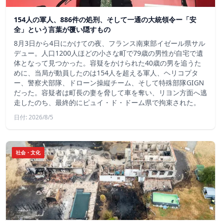
154人の軍人、886件の処刑、そして一通の大統領令ー「安
全」という言葉が覆い隠すもの
8月3日から4日にかけての夜、フランス南東部イゼール県サル
デュー。人口1200人ほどの小さな町で79歳の男性が自宅で遺
体となって見つかった。容疑をかけられた40歳の男を追うた
めに、当局が動員したのは154人を超える軍人、ヘリコプタ
ー、警察犬部隊、ドローン操縦チーム、そして特殊部隊GIGN
だった。容疑者は町長の妻を脅して車を奪い、リヨン方面へ逃
走したのち、最終的にピュイ・ド・ドーム県で拘束された。
日付: 2026/8/5
社会・文化