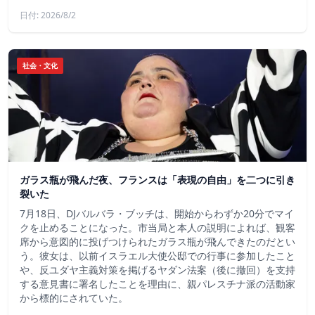
日付: 2026/8/2
社会・文化
ガラス瓶が飛んだ夜、フランスは「表現の自由」を二つに引き
裂いた
7月18日、DJバルバラ・ブッチは、開始からわずか20分でマイ
クを止めることになった。市当局と本人の説明によれば、観客
席から意図的に投げつけられたガラス瓶が飛んできたのだとい
う。彼女は、以前イスラエル大使公邸での行事に参加したこと
や、反ユダヤ主義対策を掲げるヤダン法案（後に撤回）を支持
する意見書に署名したことを理由に、親パレスチナ派の活動家
から標的にされていた。