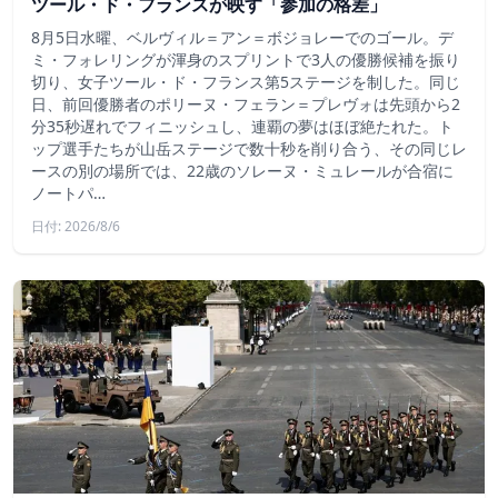
ツール・ド・フランスが映す「参加の格差」
8月5日水曜、ベルヴィル＝アン＝ボジョレーでのゴール。デ
ミ・フォレリングが渾身のスプリントで3人の優勝候補を振り
切り、女子ツール・ド・フランス第5ステージを制した。同じ
日、前回優勝者のポリーヌ・フェラン＝プレヴォは先頭から2
分35秒遅れでフィニッシュし、連覇の夢はほぼ絶たれた。ト
ップ選手たちが山岳ステージで数十秒を削り合う、その同じレ
ースの別の場所では、22歳のソレーヌ・ミュレールが合宿に
ノートパ…
日付: 2026/8/6