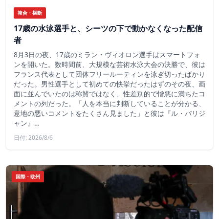
複合・横断
17歳の水泳選手と、シーツの下で動かなくなった配信
者
8月3日の夜、17歳のミラン・ヴィオロン選手はスマートフォ
ンを開いた。数時間前、大規模な芸術水泳大会の決勝で、彼は
フランス代表として団体フリールーティンを泳ぎ切ったばかり
だった。男性選手として初めての快挙だったはずのその夜、画
面に並んでいたのは称賛ではなく、性差別的で憎悪に満ちたコ
メントの列だった。「人を本当に判断していることが分かる、
意地の悪いコメントをたくさん見ました」と彼は『ル・パリジ
ャン』…
日付: 2026/8/6
国際・欧州