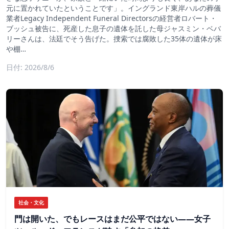
元に置かれていたということです」。イングランド東岸ハルの葬儀
業者Legacy Independent Funeral Directorsの経営者ロバート・
ブッシュ被告に、死産した息子の遺体を託した母ジャスミン・ベバ
リーさんは、法廷でそう告げた。捜索では腐敗した35体の遺体が床
や棚…
日付: 2026/8/6
社会・文化
門は開いた、でもレースはまだ公平ではない――女子