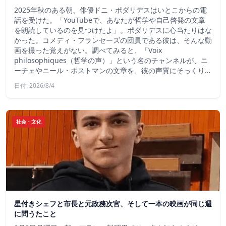
2025年秋のある朝、俳優ドニ・ポダリデスはいとこからの電
話を受けた。「YouTubeで、あなたが哲学や自己啓発の文章
を朗読しているのを見つけたよ」。ポダリデスに心当たりはな
かった。コメディ・フランセーズの団員である彼は、そんな動
画を撮った覚えがない。調べてみると、「Voix
philosophiques（哲学の声）」という名のチャンネルが、ニ
ーチェやニール・ポストマンの文章を、彼の声質にそっくり…
日付: 2026/8/4
社会・文化
星付きシェフと市長と元政務次官、そして一本の映画が同じ週
に問うたこと