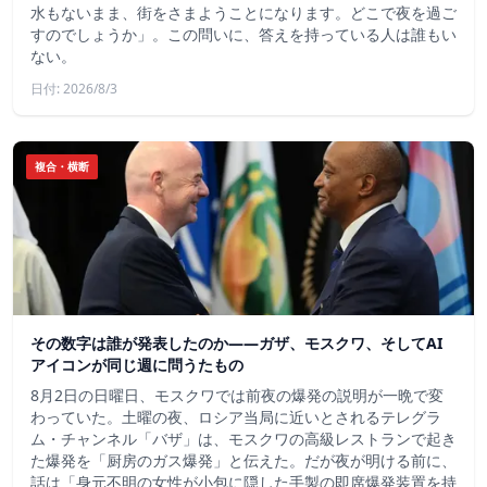
水もないまま、街をさまようことになります。どこで夜を過ご
すのでしょうか」。この問いに、答えを持っている人は誰もい
ない。
日付: 2026/8/3
複合・横断
その数字は誰が発表したのか——ガザ、モスクワ、そしてAI
アイコンが同じ週に問うたもの
8月2日の日曜日、モスクワでは前夜の爆発の説明が一晩で変
わっていた。土曜の夜、ロシア当局に近いとされるテレグラ
ム・チャンネル「バザ」は、モスクワの高級レストランで起き
た爆発を「厨房のガス爆発」と伝えた。だが夜が明ける前に、
話は「身元不明の女性が小包に隠した手製の即席爆発装置を持