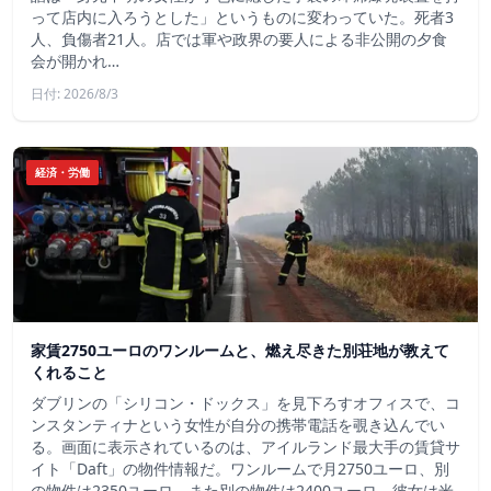
って店内に入ろうとした」というものに変わっていた。死者3
人、負傷者21人。店では軍や政界の要人による非公開の夕食
会が開かれ…
日付: 2026/8/3
経済・労働
家賃2750ユーロのワンルームと、燃え尽きた別荘地が教えて
くれること
ダブリンの「シリコン・ドックス」を見下ろすオフィスで、コ
ンスタンティナという女性が自分の携帯電話を覗き込んでい
る。画面に表示されているのは、アイルランド最大手の賃貸サ
イト「Daft」の物件情報だ。ワンルームで月2750ユーロ、別
の物件は2350ユーロ、また別の物件は2400ユーロ。彼女は米