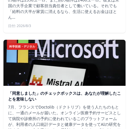
国の大手企業で顧客担当責任者として働いている。それでも
「給料の大半が家賃に消えるなら、生活に使えるお金はほと
ん…
日付: 2026/8/3
科学技術・デジタル
「同意しました」のチェックボックスは、あなたが理解したこ
とを意味しない
7月、フランスでDoctolib（ドクトリブ）を使う人たちのもと
に、一通のメールが届いた。オンライン医療予約サービスとし
て病院や診療所の予約に使われているこのプラットフォーム
が、利用者の人口統計データと健康データを使ってAIの研究を