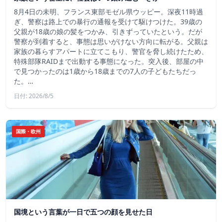
8月4日の未明、フランス東部モゼル県ウッピー。深夜11時過
ぎ、警察は路上での暴行の通報を受けて駆けつけた。39歳の
父親が18歳の娘の髪をつかみ、引きずっていたという。だが
警察が到着すると、事態は思いがけない方向に転がる。父親は
家族の暮らすアパートに立てこもり、警官を脅し続けたため、
特殊部隊RAIDまで出動する事態になった。突入後、部屋の中
で見つかったのは1歳から18歳までの7人の子どもたちだっ
た。…
日付: 2026/8/5
国際・欧州
国境という言葉が一日で五つの顔を見せた日