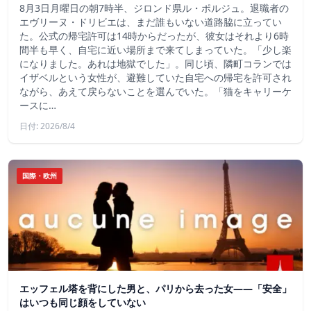
8月3日月曜日の朝7時半、ジロンド県ル・ポルジュ。退職者の
エヴリーヌ・ドリビエは、まだ誰もいない道路脇に立ってい
た。公式の帰宅許可は14時からだったが、彼女はそれより6時
間半も早く、自宅に近い場所まで来てしまっていた。「少し楽
になりました。あれは地獄でした」。同じ頃、隣町コランでは
イザベルという女性が、避難していた自宅への帰宅を許可され
ながら、あえて戻らないことを選んでいた。「猫をキャリーケ
ースに…
日付: 2026/8/4
国際・欧州
エッフェル塔を背にした男と、パリから去った女——「安全」
はいつも同じ顔をしていない