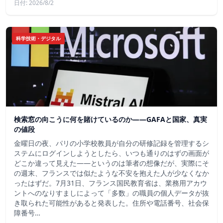
日付: 2026/8/2
科学技術・デジタル
検索窓の向こうに何を賭けているのか——GAFAと国家、真実
の値段
金曜日の夜、パリの小学校教員が自分の研修記録を管理するシ
ステムにログインしようとしたら、いつも通りのはずの画面が
どこか違って見えた——というのは筆者の想像だが、実際にそ
の週末、フランスでは似たような不安を抱えた人が少なくなか
ったはずだ。7月31日、フランス国民教育省は、業務用アカウ
ントへのなりすましによって「多数」の職員の個人データが抜
き取られた可能性があると発表した。住所や電話番号、社会保
障番号…