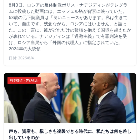
8月3日、ロシアの反体制派ボリス・ナデジディンがテレグラ
ムに投稿した動画には、エッフェル塔が背景に映っていた。
63歳の元下院議員は「良いニュースがあります。私は生きて
いて、自由です。残念ながら、ロシアにはいません」と語っ
た。この一言に、彼がどれだけの緊張を抱えて国境を越えたか
が表れている。ナデジディンは「過激主義」で有罪判決を受
け、ロシア当局から「外国の代理人」に指定されていた。
2024年の大統領…
日付: 2026/8/4
科学技術・デジタル
声も、資産も、親しさも複製できる時代に、私たちは何を差し
出しているのか