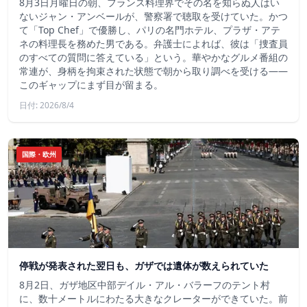
8月3日月曜日の朝、フランス料理界でその名を知らぬ人はい
ないジャン・アンベールが、警察署で聴取を受けていた。かつ
て「Top Chef」で優勝し、パリの名門ホテル、プラザ・アテ
ネの料理長を務めた男である。弁護士によれば、彼は「捜査員
のすべての質問に答えている」という。華やかなグルメ番組の
常連が、身柄を拘束された状態で朝から取り調べを受ける――
このギャップにまず目が留まる。
日付: 2026/8/4
国際・欧州
停戦が発表された翌日も、ガザでは遺体が数えられていた
8月2日、ガザ地区中部デイル・アル・バラーフのテント村
に、数十メートルにわたる大きなクレーターができていた。前