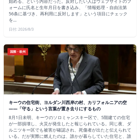
始める、という内容だった。反対したい人はウェブサイトのフ
ォームに氏名と生年月日を書き込み、「情報処理・自由法第
56条に基づき、再利用に反対します」という項目にチェック
を…
日付: 2026/8/3
国際・欧州
キーウの住宅街、ヨルダン川西岸の村、カリフォルニアの空
——「守る」という言葉が置き去りにするもの
8月1日未明、キーウのソロミャンスキー区で、5階建ての住宅
が一部損壊し、火災が発生したと報じられている。同じ夜、ダ
ルニツキー区でも被害が確認され、死傷者が出たと伝えられて
いる。だが実際に燃えたのは、誰かが暮らしていた住宅と、誰