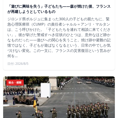
「遊びに興味を失う」子どもたち——森が焼けた後、フランス
が再建しようとしているもの
ジロンド県ポルジュに集まった300人の子どもの親たちに、緊
急心理医療班（CUMP）の責任者シャルル＝アンリ・マルタン
は、こう呼びかけた。「子どもたちを連れて相談に来てくださ
い」。彼が挙げた警戒すべき症状のひとつは、意外なほど静か
なものだった――遊びへの関心を失うこと。焼け跡や避難の記
憶ではなく、子どもが遊ばなくなるという、日常の中でしか気
づけない変化。この一文に、フランスの災害復旧という営みが
何を…
日付: 2026/8/5
複合・横断