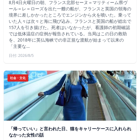
8月4日火曜日の朝、フランス北部セーヌ＝マリティーム県ヴ
ール＝レ＝ローズを出た一艘の船が、フランスと英国の領海の
境界に差しかかったところでエンジンから火を噴いた。乗って
いた人々は次々と海に飛び込み、フランスと英国の船が総出で
157人を引き揚げた。死者はいなかったが、看護師の初期確認
では低体温症の症例が報告されている。当局はこの日の救助
を、2018年に英仏海峡での非正規な渡航が始まって以来の
「主要な…
日付: 2026/8/5
社会・文化
「帰っていい」と言われた日、猫をキャリーケースに入れられ
なかった女性の話