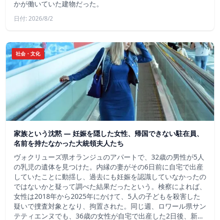
かが働いていた建物だった。
日付: 2026/8/2
社会・文化
家族という沈黙 ― 妊娠を隠した女性、帰国できない駐在員、
名前を持たなかった大統領夫人たち
ヴォクリューズ県オランジュのアパートで、32歳の男性が5人
の乳児の遺体を見つけた。内縁の妻がその6日前に自宅で出産
していたことに動揺し、過去にも妊娠を認識していなかったの
ではないかと疑って調べた結果だったという。検察によれば、
女性は2018年から2025年にかけて、5人の子どもを殺害した
疑いで捜査対象となり、拘置された。同じ週、ロワール県サン
テティエンヌでも、36歳の女性が自宅で出産した2日後、新…