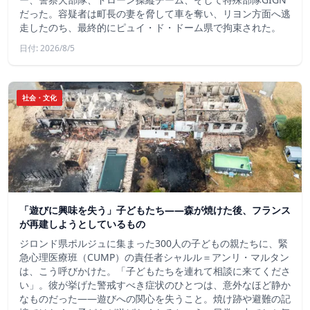
だった。容疑者は町長の妻を脅して車を奪い、リヨン方面へ逃
走したのち、最終的にピュイ・ド・ドーム県で拘束された。
日付: 2026/8/5
社会・文化
「遊びに興味を失う」子どもたち——森が焼けた後、フランス
が再建しようとしているもの
ジロンド県ポルジュに集まった300人の子どもの親たちに、緊
急心理医療班（CUMP）の責任者シャルル＝アンリ・マルタン
は、こう呼びかけた。「子どもたちを連れて相談に来てくださ
い」。彼が挙げた警戒すべき症状のひとつは、意外なほど静か
なものだった――遊びへの関心を失うこと。焼け跡や避難の記