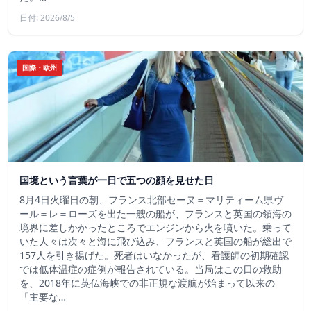
日付: 2026/8/5
国際・欧州
国境という言葉が一日で五つの顔を見せた日
8月4日火曜日の朝、フランス北部セーヌ＝マリティーム県ヴ
ール＝レ＝ローズを出た一艘の船が、フランスと英国の領海の
境界に差しかかったところでエンジンから火を噴いた。乗って
いた人々は次々と海に飛び込み、フランスと英国の船が総出で
157人を引き揚げた。死者はいなかったが、看護師の初期確認
では低体温症の症例が報告されている。当局はこの日の救助
を、2018年に英仏海峡での非正規な渡航が始まって以来の
「主要な…