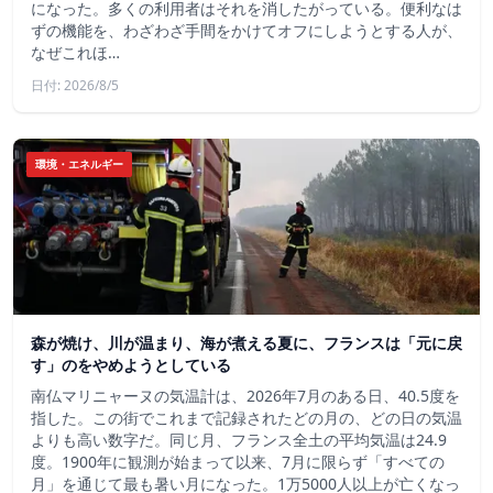
になった。多くの利用者はそれを消したがっている。便利なは
ずの機能を、わざわざ手間をかけてオフにしようとする人が、
なぜこれほ…
日付: 2026/8/5
環境・エネルギー
森が焼け、川が温まり、海が煮える夏に、フランスは「元に戻
す」のをやめようとしている
南仏マリニャーヌの気温計は、2026年7月のある日、40.5度を
指した。この街でこれまで記録されたどの月の、どの日の気温
よりも高い数字だ。同じ月、フランス全土の平均気温は24.9
度。1900年に観測が始まって以来、7月に限らず「すべての
月」を通じて最も暑い月になった。1万5000人以上が亡くなっ