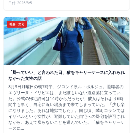
日付: 2026/8/5
社会・文化
「帰っていい」と言われた日、猫をキャリーケースに入れられ
なかった女性の話
8月3日月曜日の朝7時半、ジロンド県ル・ポルジュ。退職者の
エヴリーヌ・ドリビエは、まだ誰もいない道路脇に立ってい
た。公式の帰宅許可は14時からだったが、彼女はそれより6時
間半も早く、自宅に近い場所まで来てしまっていた。「少し楽
になりました。あれは地獄でした」。同じ頃、隣町コランでは
イザベルという女性が、避難していた自宅への帰宅を許可され
ながら、あえて戻らないことを選んでいた。「猫をキャリーケ
ースに…