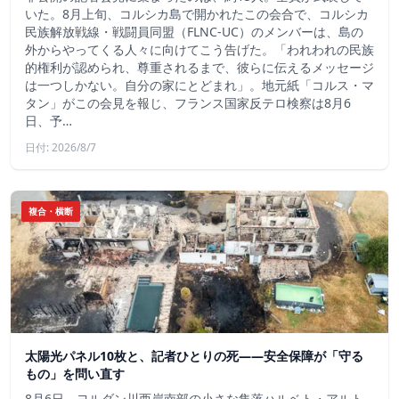
いた。8月上旬、コルシカ島で開かれたこの会合で、コルシカ
民族解放戦線・戦闘員同盟（FLNC-UC）のメンバーは、島の
外からやってくる人々に向けてこう告げた。「われわれの民族
的権利が認められ、尊重されるまで、彼らに伝えるメッセージ
は一つしかない。自分の家にとどまれ」。地元紙「コルス・マ
タン」がこの会見を報じ、フランス国家反テロ検察は8月6
日、予…
日付: 2026/8/7
複合・横断
太陽光パネル10枚と、記者ひとりの死——安全保障が「守る
もの」を問い直す
8月6日、ヨルダン川西岸南部の小さな集落ハルベト・アルト