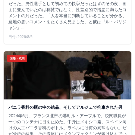
だった。男性選手として初めての快挙だったはずのその夜、画
面に並んでいたのは称賛ではなく、性差別的で憎悪に満ちたコ
メントの列だった。「人を本当に判断していることが分かる、
意地の悪いコメントをたくさん見ました」と彼は『ル・パリジ
ャン』…
日付: 2026/8/6
国際・欧州
バニラ香料の瓶の中の結晶、そしてアルジェで拘束された男
2024年6月、フランス北部の港町ル・アーブルで、税関職員が
一つのコンテナに目を止めた。中身はメキシコ発、スペイン向
けの人工バニラ香料のボトル。ラベルには何の異常もない。だ
が分析の結果、その液体にはメタンフェタミンが溶け込んでい