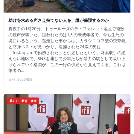
助けを求める声さえ持てない人を、誰が保護するのか
真夜中の1時20分、トゥールーズのラ・フォレット地区で複数
の銃声が響いた。狙われたのは1人の未成年者で、今も生死の
境にいるという。逃走した車からは、カラシニコフ型の突撃銃
と防弾ベストが見つかり、逮捕された24歳の男は
「Instagramで勧誘された」と供述したという。麻薬取引の絶
えない地区で、SNSを通じて少年たちが暴力の駒として吸い上
げられていく構図が、この一行の供述から見えてくる。これは
筆者の…
日付: 2026/8/8
暮らし・教育・健康