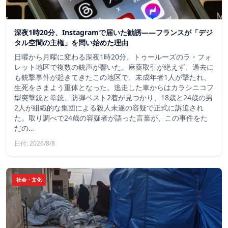
深夜1時20分、Instagramで届いた勧誘――フランスが「デジ
タル空間の主権」を問い始めた理由
日曜から月曜に変わる深夜1時20分、トゥールーズのラ・フォ
レット地区で複数の銃声が響いた。麻薬取引が絶えず、過去に
も銃撃事件が起きてきたこの地区で、未成年者1人が撃たれ、
生死をさまよう重体となった。逃走した車からはカラシニコフ
型突撃銃と拳銃、防弾ベスト2着が見つかり、18歳と24歳の男
2人が組織的な集団による殺人未遂の容疑で正式に訴追され
た。取り調べで24歳の容疑者が語った言葉が、この事件をた
だの…
日付: 2026/8/8
社会・文化