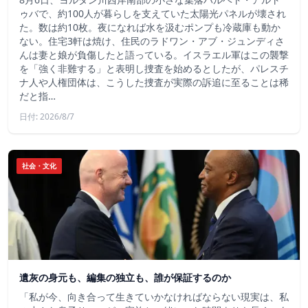
ゥバで、約100人が暮らしを支えていた太陽光パネルが壊され
た。数は約10枚。夜になれば水を汲むポンプも冷蔵庫も動か
ない。住宅3軒は焼け、住民のラドワン・アブ・ジュンディさ
んは妻と娘が負傷したと語っている。イスラエル軍はこの襲撃
を「強く非難する」と表明し捜査を始めるとしたが、パレスチ
ナ人や人権団体は、こうした捜査が実際の訴追に至ることは稀
だと指…
日付: 2026/8/7
社会・文化
遺灰の身元も、編集の独立も、誰が保証するのか
「私が今、向き合って生きていかなければならない現実は、私