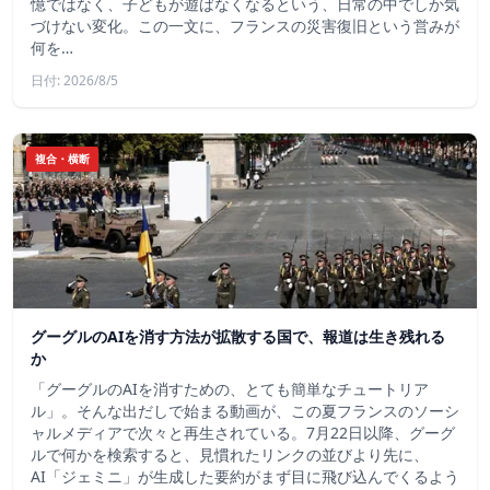
憶ではなく、子どもが遊ばなくなるという、日常の中でしか気
づけない変化。この一文に、フランスの災害復旧という営みが
何を…
日付: 2026/8/5
複合・横断
グーグルのAIを消す方法が拡散する国で、報道は生き残れる
か
「グーグルのAIを消すための、とても簡単なチュートリア
ル」。そんな出だしで始まる動画が、この夏フランスのソーシ
ャルメディアで次々と再生されている。7月22日以降、グーグ
ルで何かを検索すると、見慣れたリンクの並びより先に、
AI「ジェミニ」が生成した要約がまず目に飛び込んでくるよう