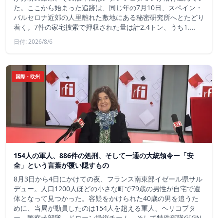
た。ここから始まった追跡は、同じ年の7月10日、スペイン・
バルセロナ近郊の人里離れた敷地にある秘密研究所へとたどり
着く。7件の家宅捜索で押収された量は計2.4トン、うち1.…
日付: 2026/8/6
国際・欧州
154人の軍人、886件の処刑、そして一通の大統領令ー「安
全」という言葉が覆い隠すもの
8月3日から4日にかけての夜、フランス南東部イゼール県サル
デュー。人口1200人ほどの小さな町で79歳の男性が自宅で遺
体となって見つかった。容疑をかけられた40歳の男を追うた
めに、当局が動員したのは154人を超える軍人、ヘリコプタ
ー、警察犬部隊、ドローン操縦チーム、そして特殊部隊GIGN