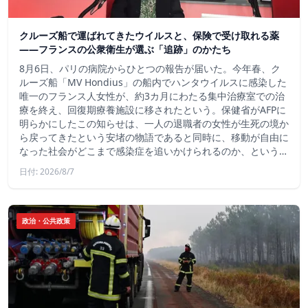
クルーズ船で運ばれてきたウイルスと、保険で受け取れる薬
――フランスの公衆衛生が選ぶ「追跡」のかたち
8月6日、パリの病院からひとつの報告が届いた。今年春、ク
ルーズ船「MV Hondius」の船内でハンタウイルスに感染した
唯一のフランス人女性が、約3カ月にわたる集中治療室での治
療を終え、回復期療養施設に移されたという。保健省がAFPに
明らかにしたこの知らせは、一人の退職者の女性が生死の境か
ら戻ってきたという安堵の物語であると同時に、移動が自由に
なった社会がどこまで感染症を追いかけられるのか、という…
日付: 2026/8/7
政治・公共政策