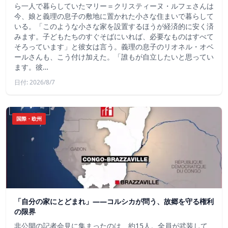
ら一人で暮らしていたマリー＝クリスティーヌ・ルフェさんは
今、娘と義理の息子の敷地に置かれた小さな住まいで暮らして
いる。「このような小さな家を設置するほうが経済的に安く済
みます。子どもたちのすぐそばにいれば、必要なものはすべて
そろっています」と彼女は言う。義理の息子のリオネル・オベ
ールさんも、こう付け加えた。「誰もが自立したいと思ってい
ます。彼…
日付: 2026/8/7
国際・欧州
「自分の家にとどまれ」——コルシカが問う、故郷を守る権利
の限界
非公開の記者会見に集まったのは、約15人。全員が武装して