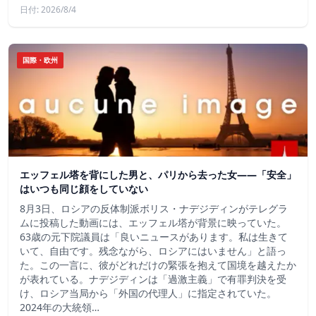
日付: 2026/8/4
国際・欧州
エッフェル塔を背にした男と、パリから去った女——「安全」
はいつも同じ顔をしていない
8月3日、ロシアの反体制派ボリス・ナデジディンがテレグラ
ムに投稿した動画には、エッフェル塔が背景に映っていた。
63歳の元下院議員は「良いニュースがあります。私は生きて
いて、自由です。残念ながら、ロシアにはいません」と語っ
た。この一言に、彼がどれだけの緊張を抱えて国境を越えたか
が表れている。ナデジディンは「過激主義」で有罪判決を受
け、ロシア当局から「外国の代理人」に指定されていた。
2024年の大統領…