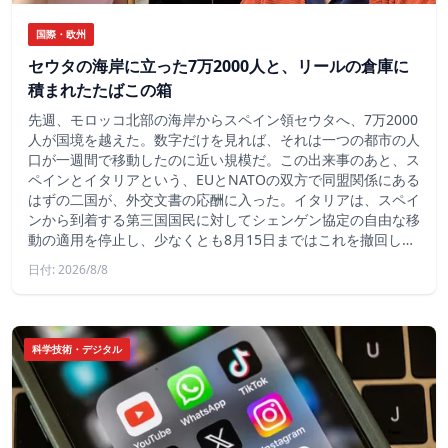
国際・欧州
セウタの海岸に立った7万2000人と、リールの倉庫に
積まれたたばこの箱
先週、モロッコ北部の海岸からスペイン領セウタへ、7万2000
人が国境を越えた。数字だけを見れば、それは一つの都市の人
口が一週間で移動したのに近い規模だ。この出来事のあと、ス
ペインとイタリアという、EUとNATOの双方で同盟関係にある
はずの二国が、外交文書の応酬に入った。イタリアは、スペイ
ンから到着する第三国国民に対してシェンゲン協定の自由な移
動の適用を停止し、少なくとも8月15日まではこれを撤回し…
日付: 2026/8/8
科学技術・デジタル