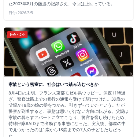
た2003年8月の熱波の記録さえ、今回は上回っている。
日付: 2026/8/5
社会・文化
家族という密室に、社会はいつ踏み込むべきか
8月4日の未明、フランス東部モゼル県ウッピー。深夜11時過
ぎ、警察は路上での暴行の通報を受けて駆けつけた。39歳の
父親が18歳の娘の髪をつかみ、引きずっていたという。だが
警察が到着すると、事態は思いがけない方向に転がる。父親は
家族の暮らすアパートに立てこもり、警官を脅し続けたため、
特殊部隊RAIDまで出動する事態になった。突入後、部屋の中
で見つかったのは1歳から18歳までの7人の子どもたちだっ
た。…