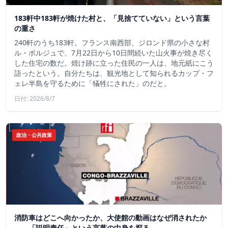
183軒中183軒が焼けた村と、「見捨てていない」という言葉
の重さ
240軒のうち183軒。フランス南西部、ジロンド県の小さな村
ル・ポルジュで、7月22日から10日間続いた山火事が焼き尽く
した住宅の数だ。焼け跡に立った住民の一人は、地元紙にこう
語ったという。自分たちは、観光地として知られるカップ・フ
ェレ半島を守るために「犠牲にされた」のだと。
日付: 2026/8/7
政治・公共政策
消防車はどこへ向かったか、大使館の動画はなぜ消されたか
——「説明責任」という言葉の中身を探る