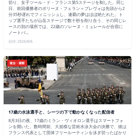
切り、女子ツール・ド・フランス第5ステージを制した。同じ
日、前回優勝者のポリーヌ・フェラン＝プレヴォは先頭から2
分35秒遅れでフィニッシュし、連覇の夢はほぼ絶たれた。ト
ップ選手たちが山岳ステージで数十秒を削り合う、その同じレ
ースの別の場所では、22歳のソレーヌ・ミュレールが合宿に
ノートパ…
日付: 2026/8/6
複合・横断
17歳の水泳選手と、シーツの下で動かなくなった配信者
8月3日の夜、17歳のミラン・ヴィオロン選手はスマートフォ
ンを開いた。数時間前、大規模な芸術水泳大会の決勝で、彼は
フランス代表として団体フリールーティンを泳ぎ切ったばかり