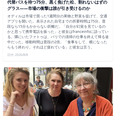
代替バスを待つ75分、黒く焦げた松、割れないはずの
グラス——市場の衝撃は誰が引き受けるのか
オディルは市場で買った1週間分の果物と野菜を提げて、交通
アプリを開いた。表示された自宅までの所要時間は75分。普
段なら15分もかからない距離だ。「自分が幻覚を見ているの
かと思って携帯電話を振った」と彼女はfranceinfoに語ってい
る。隣にいたファトゥは、パリでの清掃の仕事を終えて帰る途
中だった。移動時間は普段の2倍。「食事をして、横になった
らもう終わり。それほど疲れている」と彼女は言う。
日付: 2026/8/8