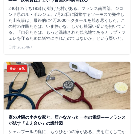
240軒のうち183軒が焼けた村がある。フランス南西部、ジロ
ンド県のル・ポルジュ。7月22日に隣接するソーモスで発生し
た山火事は、最終的に4万2000ヘクタールを焼き尽くした。こ
の村の住民たちは、いま静かな、しかし根深い疑いを抱いてい
る。「自分たちは、もっと洗練された観光地であるカップ・フ
ェレを守るために犠牲にされたのではないか」という疑いだ。
日付: 2026/8/7
社会・文化
庭の片隅の小さな家と、届かなかった一本の電話——フランス
が試す「支え合い」の設計図
シェルブールの庭に、もうひとつの家がある。夫を亡くしてか