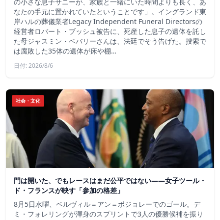
の小さな息子サニーが、家族と一緒にいた時間よりも長く、あ
なたの手元に置かれていたということです」。イングランド東
岸ハルの葬儀業者Legacy Independent Funeral Directorsの
経営者ロバート・ブッシュ被告に、死産した息子の遺体を託し
た母ジャスミン・ベバリーさんは、法廷でそう告げた。捜索で
は腐敗した35体の遺体が床や棚…
日付: 2026/8/6
社会・文化
門は開いた、でもレースはまだ公平ではない――女子ツール・
ド・フランスが映す「参加の格差」
8月5日水曜、ベルヴィル＝アン＝ボジョレーでのゴール。デ
ミ・フォレリングが渾身のスプリントで3人の優勝候補を振り