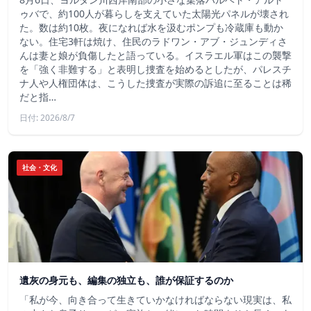
ゥバで、約100人が暮らしを支えていた太陽光パネルが壊され
た。数は約10枚。夜になれば水を汲むポンプも冷蔵庫も動か
ない。住宅3軒は焼け、住民のラドワン・アブ・ジュンディさ
んは妻と娘が負傷したと語っている。イスラエル軍はこの襲撃
を「強く非難する」と表明し捜査を始めるとしたが、パレスチ
ナ人や人権団体は、こうした捜査が実際の訴追に至ることは稀
だと指…
日付: 2026/8/7
社会・文化
遺灰の身元も、編集の独立も、誰が保証するのか
「私が今、向き合って生きていかなければならない現実は、私