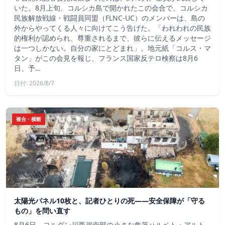
いた。8月上旬、コルシカ島で開かれたこの会合で、コルシカ
民族解放戦線・戦闘員同盟（FLNC-UC）のメンバーは、島の
外からやってくる人々に向けてこう告げた。「われわれの民族
的権利が認められ、尊重されるまで、彼らに伝えるメッセージ
は一つしかない。自分の家にとどまれ」。地元紙「コルス・マ
タン」がこの会見を報じ、フランス国家反テロ検察は8月6
日、予…
日付: 2026/8/7
複合・横断
太陽光パネル10枚と、記者ひとりの死——安全保障が「守る
もの」を問い直す
8月6日、ヨルダン川西岸南部の小さな集落ハルベト・アルト