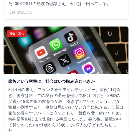
た2003年8月の熱波の記録さえ、今回は上回っている。
日付: 2026/8/5
社会・文化
家族という密室に、社会はいつ踏み込むべきか
8月4日の未明、フランス東部モゼル県ウッピー。深夜11時過
ぎ、警察は路上での暴行の通報を受けて駆けつけた。39歳の
父親が18歳の娘の髪をつかみ、引きずっていたという。だが
警察が到着すると、事態は思いがけない方向に転がる。父親は
家族の暮らすアパートに立てこもり、警官を脅し続けたため、
特殊部隊RAIDまで出動する事態になった。突入後、部屋の中
で見つかったのは1歳から18歳までの7人の子どもたちだっ
た。…