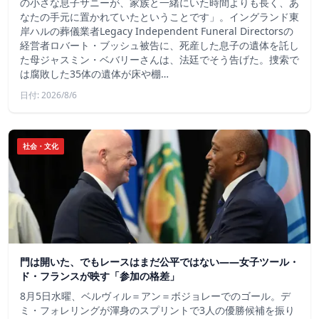
の小さな息子サニーが、家族と一緒にいた時間よりも長く、あ
なたの手元に置かれていたということです」。イングランド東
岸ハルの葬儀業者Legacy Independent Funeral Directorsの
経営者ロバート・ブッシュ被告に、死産した息子の遺体を託し
た母ジャスミン・ベバリーさんは、法廷でそう告げた。捜索で
は腐敗した35体の遺体が床や棚…
日付: 2026/8/6
社会・文化
門は開いた、でもレースはまだ公平ではない――女子ツール・
ド・フランスが映す「参加の格差」
8月5日水曜、ベルヴィル＝アン＝ボジョレーでのゴール。デ
ミ・フォレリングが渾身のスプリントで3人の優勝候補を振り