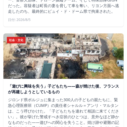
だった。容疑者は町長の妻を脅して車を奪い、リヨン方面へ逃
走したのち、最終的にピュイ・ド・ドーム県で拘束された。
日付: 2026/8/5
社会・文化
「遊びに興味を失う」子どもたち——森が焼けた後、フランス
が再建しようとしているもの
ジロンド県ポルジュに集まった300人の子どもの親たちに、緊
急心理医療班（CUMP）の責任者シャルル＝アンリ・マルタン
は、こう呼びかけた。「子どもたちを連れて相談に来てくださ
い」。彼が挙げた警戒すべき症状のひとつは、意外なほど静か
なものだった――遊びへの関心を失うこと。焼け跡や避難の記