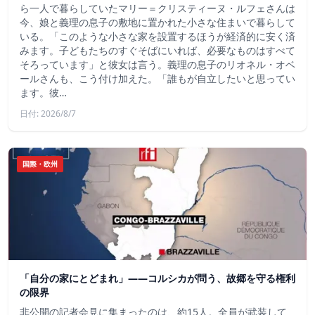
ら一人で暮らしていたマリー＝クリスティーヌ・ルフェさんは
今、娘と義理の息子の敷地に置かれた小さな住まいで暮らして
いる。「このような小さな家を設置するほうが経済的に安く済
みます。子どもたちのすぐそばにいれば、必要なものはすべて
そろっています」と彼女は言う。義理の息子のリオネル・オベ
ールさんも、こう付け加えた。「誰もが自立したいと思ってい
ます。彼…
日付: 2026/8/7
国際・欧州
「自分の家にとどまれ」——コルシカが問う、故郷を守る権利
の限界
非公開の記者会見に集まったのは、約15人。全員が武装して