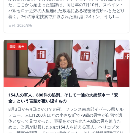
た。ここから始まった追跡は、同じ年の7月10日、スペイン・
バルセロナ近郊の人里離れた敷地にある秘密研究所へとたどり
着く。7件の家宅捜索で押収された量は計2.4トン、うち1.…
日付: 2026/8/6
国際・欧州
154人の軍人、886件の処刑、そして一通の大統領令ー「安
全」という言葉が覆い隠すもの
8月3日から4日にかけての夜、フランス南東部イゼール県サル
デュー。人口1200人ほどの小さな町で79歳の男性が自宅で遺
体となって見つかった。容疑をかけられた40歳の男を追うた
めに、当局が動員したのは154人を超える軍人、ヘリコプタ
ー、警察犬部隊、ドローン操縦チーム、そして特殊部隊GIGN