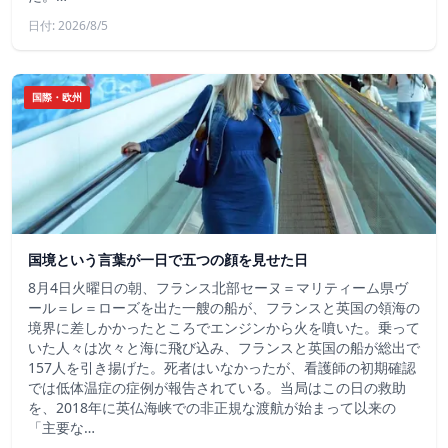
日付: 2026/8/5
国際・欧州
国境という言葉が一日で五つの顔を見せた日
8月4日火曜日の朝、フランス北部セーヌ＝マリティーム県ヴ
ール＝レ＝ローズを出た一艘の船が、フランスと英国の領海の
境界に差しかかったところでエンジンから火を噴いた。乗って
いた人々は次々と海に飛び込み、フランスと英国の船が総出で
157人を引き揚げた。死者はいなかったが、看護師の初期確認
では低体温症の症例が報告されている。当局はこの日の救助
を、2018年に英仏海峡での非正規な渡航が始まって以来の
「主要な…