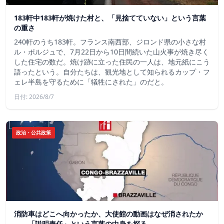
183軒中183軒が焼けた村と、「見捨てていない」という言葉
の重さ
240軒のうち183軒。フランス南西部、ジロンド県の小さな村
ル・ポルジュで、7月22日から10日間続いた山火事が焼き尽く
した住宅の数だ。焼け跡に立った住民の一人は、地元紙にこう
語ったという。自分たちは、観光地として知られるカップ・フ
ェレ半島を守るために「犠牲にされた」のだと。
日付: 2026/8/7
政治・公共政策
消防車はどこへ向かったか、大使館の動画はなぜ消されたか
——「説明責任」という言葉の中身を探る