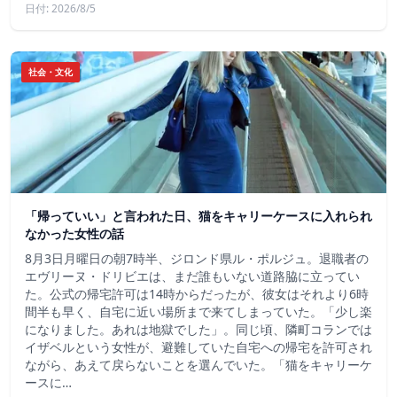
日付: 2026/8/5
社会・文化
「帰っていい」と言われた日、猫をキャリーケースに入れられ
なかった女性の話
8月3日月曜日の朝7時半、ジロンド県ル・ポルジュ。退職者の
エヴリーヌ・ドリビエは、まだ誰もいない道路脇に立ってい
た。公式の帰宅許可は14時からだったが、彼女はそれより6時
間半も早く、自宅に近い場所まで来てしまっていた。「少し楽
になりました。あれは地獄でした」。同じ頃、隣町コランでは
イザベルという女性が、避難していた自宅への帰宅を許可され
ながら、あえて戻らないことを選んでいた。「猫をキャリーケ
ースに…