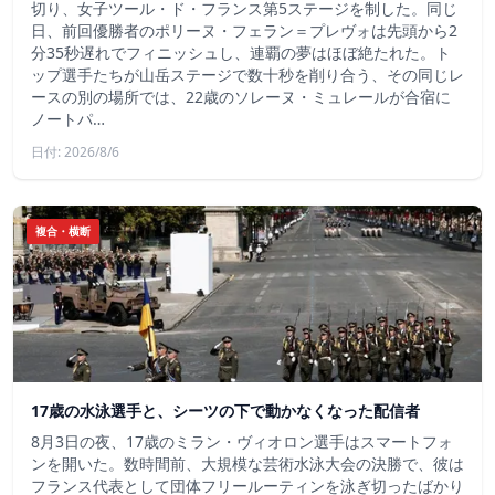
切り、女子ツール・ド・フランス第5ステージを制した。同じ
日、前回優勝者のポリーヌ・フェラン＝プレヴォは先頭から2
分35秒遅れでフィニッシュし、連覇の夢はほぼ絶たれた。ト
ップ選手たちが山岳ステージで数十秒を削り合う、その同じレ
ースの別の場所では、22歳のソレーヌ・ミュレールが合宿に
ノートパ…
日付: 2026/8/6
複合・横断
17歳の水泳選手と、シーツの下で動かなくなった配信者
8月3日の夜、17歳のミラン・ヴィオロン選手はスマートフォ
ンを開いた。数時間前、大規模な芸術水泳大会の決勝で、彼は
フランス代表として団体フリールーティンを泳ぎ切ったばかり