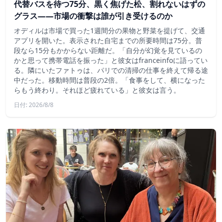
代替バスを待つ75分、黒く焦げた松、割れないはずの
グラス——市場の衝撃は誰が引き受けるのか
オディルは市場で買った1週間分の果物と野菜を提げて、交通
アプリを開いた。表示された自宅までの所要時間は75分。普
段なら15分もかからない距離だ。「自分が幻覚を見ているの
かと思って携帯電話を振った」と彼女はfranceinfoに語ってい
る。隣にいたファトゥは、パリでの清掃の仕事を終えて帰る途
中だった。移動時間は普段の2倍。「食事をして、横になった
らもう終わり。それほど疲れている」と彼女は言う。
日付: 2026/8/8