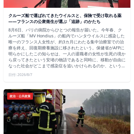
クルーズ船で運ばれてきたウイルスと、保険で受け取れる薬
――フランスの公衆衛生が選ぶ「追跡」のかたち
8月6日、パリの病院からひとつの報告が届いた。今年春、ク
ルーズ船「MV Hondius」の船内でハンタウイルスに感染した
唯一のフランス人女性が、約3カ月にわたる集中治療室での治
療を終え、回復期療養施設に移されたという。保健省がAFPに
明らかにしたこの知らせは、一人の退職者の女性が生死の境か
ら戻ってきたという安堵の物語であると同時に、移動が自由に
なった社会がどこまで感染症を追いかけられるのか、という…
日付: 2026/8/7
政治・公共政策