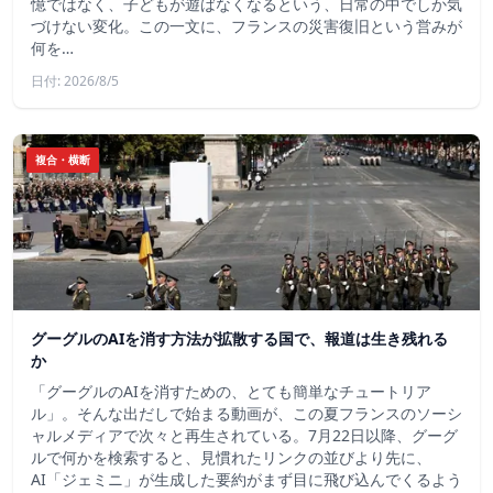
憶ではなく、子どもが遊ばなくなるという、日常の中でしか気
づけない変化。この一文に、フランスの災害復旧という営みが
何を…
日付: 2026/8/5
複合・横断
グーグルのAIを消す方法が拡散する国で、報道は生き残れる
か
「グーグルのAIを消すための、とても簡単なチュートリア
ル」。そんな出だしで始まる動画が、この夏フランスのソーシ
ャルメディアで次々と再生されている。7月22日以降、グーグ
ルで何かを検索すると、見慣れたリンクの並びより先に、
AI「ジェミニ」が生成した要約がまず目に飛び込んでくるよう