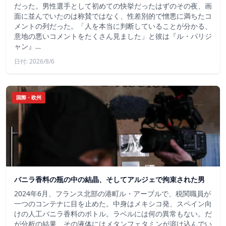
だった。男性選手として初めての快挙だったはずのその夜、画
面に並んでいたのは称賛ではなく、性差別的で憎悪に満ちたコ
メントの列だった。「人を本当に判断していることが分かる、
意地の悪いコメントをたくさん見ました」と彼は『ル・パリジ
ャン』…
日付: 2026/8/6
国際・欧州
バニラ香料の瓶の中の結晶、そしてアルジェで拘束された男
2024年6月、フランス北部の港町ル・アーブルで、税関職員が
一つのコンテナに目を止めた。中身はメキシコ発、スペイン向
けの人工バニラ香料のボトル。ラベルには何の異常もない。だ
が分析の結果、その液体にはメタンフェタミンが溶け込んでい