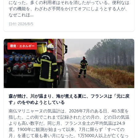
になった。多くの利用者はそれを消したがっている。便利なは
ずの機能を、わざわざ手間をかけてオフにしようとする人が、
なぜこれほ…
日付: 2026/8/5
環境・エネルギー
森が焼け、川が温まり、海が煮える夏に、フランスは「元に戻
す」のをやめようとしている
南仏マリニャーヌの気温計は、2026年7月のある日、40.5度を
指した。この街でこれまで記録されたどの月の、どの日の気温
よりも高い数字だ。同じ月、フランス全土の平均気温は24.9
度。1900年に観測が始まって以来、7月に限らず「すべての
月」を通じて最も暑い月になった。1万5000人以上が亡くなっ