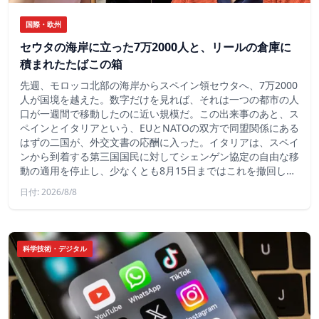
国際・欧州
セウタの海岸に立った7万2000人と、リールの倉庫に
積まれたたばこの箱
先週、モロッコ北部の海岸からスペイン領セウタへ、7万2000
人が国境を越えた。数字だけを見れば、それは一つの都市の人
口が一週間で移動したのに近い規模だ。この出来事のあと、ス
ペインとイタリアという、EUとNATOの双方で同盟関係にある
はずの二国が、外交文書の応酬に入った。イタリアは、スペイ
ンから到着する第三国国民に対してシェンゲン協定の自由な移
動の適用を停止し、少なくとも8月15日まではこれを撤回し…
日付: 2026/8/8
科学技術・デジタル