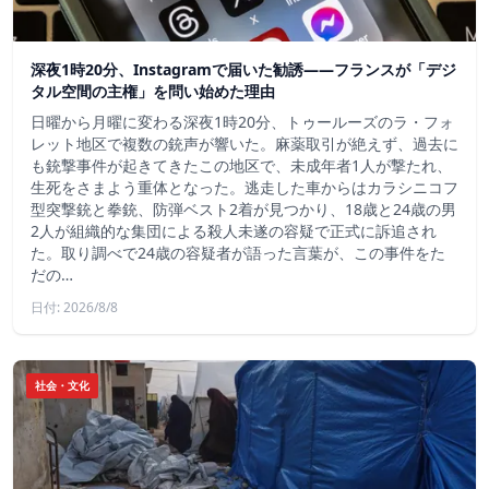
深夜1時20分、Instagramで届いた勧誘――フランスが「デジ
タル空間の主権」を問い始めた理由
日曜から月曜に変わる深夜1時20分、トゥールーズのラ・フォ
レット地区で複数の銃声が響いた。麻薬取引が絶えず、過去に
も銃撃事件が起きてきたこの地区で、未成年者1人が撃たれ、
生死をさまよう重体となった。逃走した車からはカラシニコフ
型突撃銃と拳銃、防弾ベスト2着が見つかり、18歳と24歳の男
2人が組織的な集団による殺人未遂の容疑で正式に訴追され
た。取り調べで24歳の容疑者が語った言葉が、この事件をた
だの…
日付: 2026/8/8
社会・文化