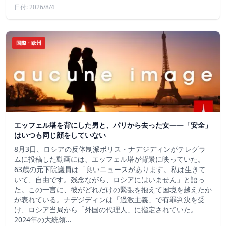
日付: 2026/8/4
国際・欧州
エッフェル塔を背にした男と、パリから去った女——「安全」
はいつも同じ顔をしていない
8月3日、ロシアの反体制派ボリス・ナデジディンがテレグラ
ムに投稿した動画には、エッフェル塔が背景に映っていた。
63歳の元下院議員は「良いニュースがあります。私は生きて
いて、自由です。残念ながら、ロシアにはいません」と語っ
た。この一言に、彼がどれだけの緊張を抱えて国境を越えたか
が表れている。ナデジディンは「過激主義」で有罪判決を受
け、ロシア当局から「外国の代理人」に指定されていた。
2024年の大統領…