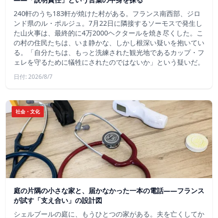
240軒のうち183軒が焼けた村がある。フランス南西部、ジロ
ンド県のル・ポルジュ。7月22日に隣接するソーモスで発生し
た山火事は、最終的に4万2000ヘクタールを焼き尽くした。こ
の村の住民たちは、いま静かな、しかし根深い疑いを抱いてい
る。「自分たちは、もっと洗練された観光地であるカップ・フ
ェレを守るために犠牲にされたのではないか」という疑いだ。
日付: 2026/8/7
社会・文化
庭の片隅の小さな家と、届かなかった一本の電話——フランス
が試す「支え合い」の設計図
シェルブールの庭に、もうひとつの家がある。夫を亡くしてか