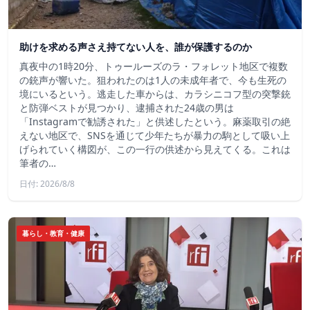
助けを求める声さえ持てない人を、誰が保護するのか
真夜中の1時20分、トゥールーズのラ・フォレット地区で複数
の銃声が響いた。狙われたのは1人の未成年者で、今も生死の
境にいるという。逃走した車からは、カラシニコフ型の突撃銃
と防弾ベストが見つかり、逮捕された24歳の男は
「Instagramで勧誘された」と供述したという。麻薬取引の絶
えない地区で、SNSを通じて少年たちが暴力の駒として吸い上
げられていく構図が、この一行の供述から見えてくる。これは
筆者の…
日付: 2026/8/8
暮らし・教育・健康