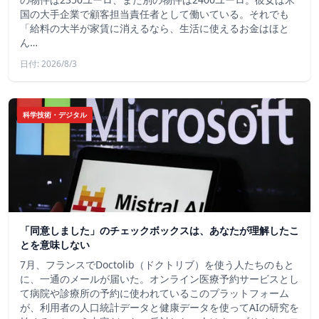
国の大手企業で顧客担当責任者として働いている。それでも
「給料の大半が家賃に消えるなら、生活に使えるお金はほと
ん…
日付: 2026/8/3
科学技術・デジタル
「同意しました」のチェックボックスは、あなたが理解したこ
とを意味しない
7月、フランスでDoctolib（ドクトリブ）を使う人たちのもと
に、一通のメールが届いた。オンライン医療予約サービスとし
て病院や診療所の予約に使われているこのプラットフォーム
が、利用者の人口統計データと健康データを使ってAIの研究を