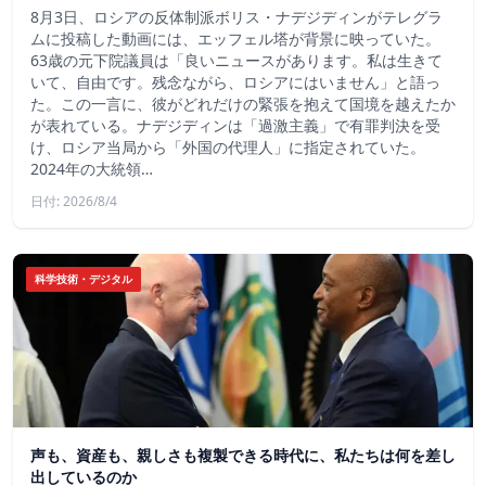
8月3日、ロシアの反体制派ボリス・ナデジディンがテレグラ
ムに投稿した動画には、エッフェル塔が背景に映っていた。
63歳の元下院議員は「良いニュースがあります。私は生きて
いて、自由です。残念ながら、ロシアにはいません」と語っ
た。この一言に、彼がどれだけの緊張を抱えて国境を越えたか
が表れている。ナデジディンは「過激主義」で有罪判決を受
け、ロシア当局から「外国の代理人」に指定されていた。
2024年の大統領…
日付: 2026/8/4
科学技術・デジタル
声も、資産も、親しさも複製できる時代に、私たちは何を差し
出しているのか