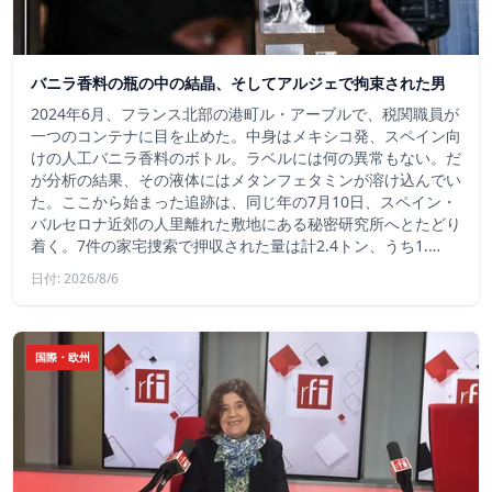
バニラ香料の瓶の中の結晶、そしてアルジェで拘束された男
2024年6月、フランス北部の港町ル・アーブルで、税関職員が
一つのコンテナに目を止めた。中身はメキシコ発、スペイン向
けの人工バニラ香料のボトル。ラベルには何の異常もない。だ
が分析の結果、その液体にはメタンフェタミンが溶け込んでい
た。ここから始まった追跡は、同じ年の7月10日、スペイン・
バルセロナ近郊の人里離れた敷地にある秘密研究所へとたどり
着く。7件の家宅捜索で押収された量は計2.4トン、うち1.…
日付: 2026/8/6
国際・欧州