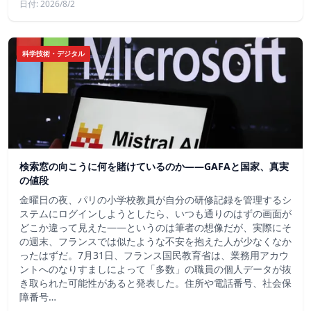
日付: 2026/8/2
科学技術・デジタル
検索窓の向こうに何を賭けているのか——GAFAと国家、真実
の値段
金曜日の夜、パリの小学校教員が自分の研修記録を管理するシ
ステムにログインしようとしたら、いつも通りのはずの画面が
どこか違って見えた——というのは筆者の想像だが、実際にそ
の週末、フランスでは似たような不安を抱えた人が少なくなか
ったはずだ。7月31日、フランス国民教育省は、業務用アカウ
ントへのなりすましによって「多数」の職員の個人データが抜
き取られた可能性があると発表した。住所や電話番号、社会保
障番号…