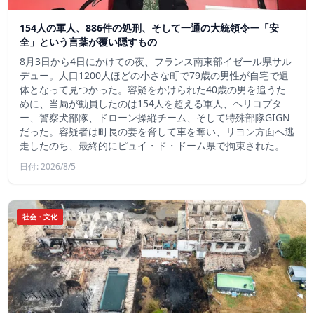
154人の軍人、886件の処刑、そして一通の大統領令ー「安
全」という言葉が覆い隠すもの
8月3日から4日にかけての夜、フランス南東部イゼール県サル
デュー。人口1200人ほどの小さな町で79歳の男性が自宅で遺
体となって見つかった。容疑をかけられた40歳の男を追うた
めに、当局が動員したのは154人を超える軍人、ヘリコプタ
ー、警察犬部隊、ドローン操縦チーム、そして特殊部隊GIGN
だった。容疑者は町長の妻を脅して車を奪い、リヨン方面へ逃
走したのち、最終的にピュイ・ド・ドーム県で拘束された。
日付: 2026/8/5
社会・文化