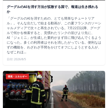
グーグルのAIを消す方法が拡散する国で、報道は生き残れる
か
「グーグルのAIを消すための、とても簡単なチュートリア
ル」。そんな出だしで始まる動画が、この夏フランスのソーシ
ャルメディアで次々と再生されている。7月22日以降、グーグ
ルで何かを検索すると、見慣れたリンクの並びより先に、
AI「ジェミニ」が生成した要約がまず目に飛び込んでくるよう
になった。多くの利用者はそれを消したがっている。便利なは
ずの機能を、わざわざ手間をかけてオフにしようとする人が、
なぜこれほ…
日付: 2026/8/5
環境・エネルギー