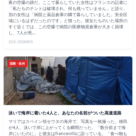
夜の空爆の跡だ。ここで暮らしていた女性はフランスの記者に
「私たちのテントは破壊され、何も残っていません」と語り、
別の女性は「病院と薬品倉庫の隣で暮らしていました。安全区
域にいるはずだったのです」と憤った。彼女たちのいた場所の
すぐ近くでは、この空爆で病院の医療物資倉庫が大きく損壊
し、7人が死…
日付: 2026/8/3
国際・欧州
泳いで海岸に着いた4人と、あなたの名前がついた高速道路
マリアはスペイン領セウタの海岸で、写真を一枚撮った。移民
が4人、泳いで岸に上がってくる瞬間だった。「数分前まで海
岸にいたのに」と彼女はfranceinfoに語っている。「食べ物も