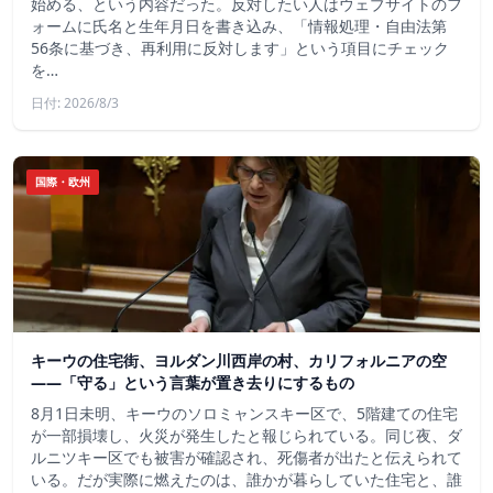
始める、という内容だった。反対したい人はウェブサイトのフ
ォームに氏名と生年月日を書き込み、「情報処理・自由法第
56条に基づき、再利用に反対します」という項目にチェック
を…
日付: 2026/8/3
国際・欧州
キーウの住宅街、ヨルダン川西岸の村、カリフォルニアの空
——「守る」という言葉が置き去りにするもの
8月1日未明、キーウのソロミャンスキー区で、5階建ての住宅
が一部損壊し、火災が発生したと報じられている。同じ夜、ダ
ルニツキー区でも被害が確認され、死傷者が出たと伝えられて
いる。だが実際に燃えたのは、誰かが暮らしていた住宅と、誰