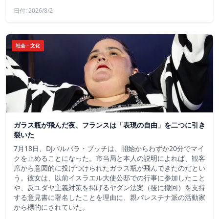
日付: 2026/8/2
社会・文化
ガラス瓶が飛んだ夜、フランスは「表現の自由」を二つに引き
裂いた
7月18日、DJバルバラ・ブッチは、開始からわずか20分でマイ
クを止めることになった。市当局と本人の説明によれば、観客
席から意図的に投げつけられたガラス瓶が飛んできたのだとい
う。彼女は、以前イスラエル大使公邸での行事に参加したこと
や、反ユダヤ主義対策を掲げるヤダン法案（後に撤回）を支持
する意見書に署名したことを理由に、親パレスチナ派の活動家
から標的にされていた。