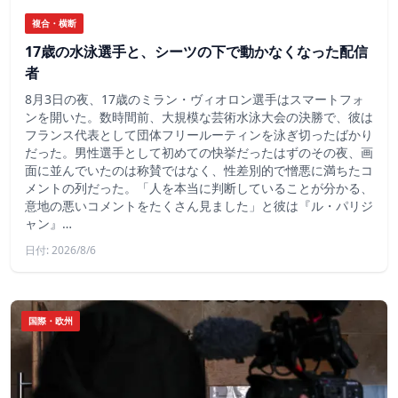
複合・横断
17歳の水泳選手と、シーツの下で動かなくなった配信
者
8月3日の夜、17歳のミラン・ヴィオロン選手はスマートフォ
ンを開いた。数時間前、大規模な芸術水泳大会の決勝で、彼は
フランス代表として団体フリールーティンを泳ぎ切ったばかり
だった。男性選手として初めての快挙だったはずのその夜、画
面に並んでいたのは称賛ではなく、性差別的で憎悪に満ちたコ
メントの列だった。「人を本当に判断していることが分かる、
意地の悪いコメントをたくさん見ました」と彼は『ル・パリジ
ャン』…
日付: 2026/8/6
国際・欧州