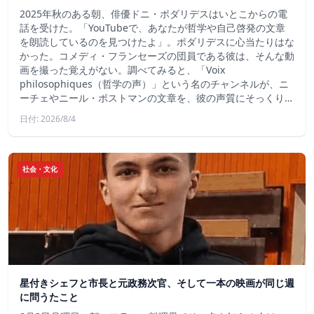
2025年秋のある朝、俳優ドニ・ポダリデスはいとこからの電
話を受けた。「YouTubeで、あなたが哲学や自己啓発の文章
を朗読しているのを見つけたよ」。ポダリデスに心当たりはな
かった。コメディ・フランセーズの団員である彼は、そんな動
画を撮った覚えがない。調べてみると、「Voix
philosophiques（哲学の声）」という名のチャンネルが、ニ
ーチェやニール・ポストマンの文章を、彼の声質にそっくり…
日付: 2026/8/4
社会・文化
星付きシェフと市長と元政務次官、そして一本の映画が同じ週
に問うたこと