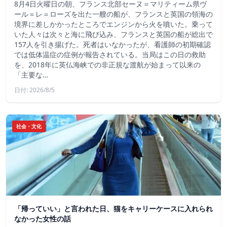
8月4日火曜日の朝、フランス北部セーヌ＝マリティーム県ヴ
ール＝レ＝ローズを出た一艘の船が、フランスと英国の領海の
境界に差しかかったところでエンジンから火を噴いた。乗って
いた人々は次々と海に飛び込み、フランスと英国の船が総出で
157人を引き揚げた。死者はいなかったが、看護師の初期確認
では低体温症の症例が報告されている。当局はこの日の救助
を、2018年に英仏海峡での非正規な渡航が始まって以来の
「主要な…
日付: 2026/8/5
社会・文化
「帰っていい」と言われた日、猫をキャリーケースに入れられ
なかった女性の話