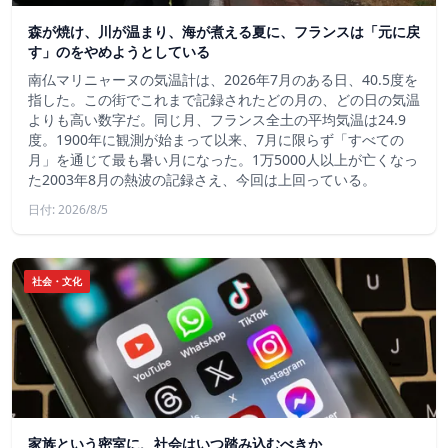
森が焼け、川が温まり、海が煮える夏に、フランスは「元に戻
す」のをやめようとしている
南仏マリニャーヌの気温計は、2026年7月のある日、40.5度を
指した。この街でこれまで記録されたどの月の、どの日の気温
よりも高い数字だ。同じ月、フランス全土の平均気温は24.9
度。1900年に観測が始まって以来、7月に限らず「すべての
月」を通じて最も暑い月になった。1万5000人以上が亡くなっ
た2003年8月の熱波の記録さえ、今回は上回っている。
日付: 2026/8/5
社会・文化
家族という密室に、社会はいつ踏み込むべきか