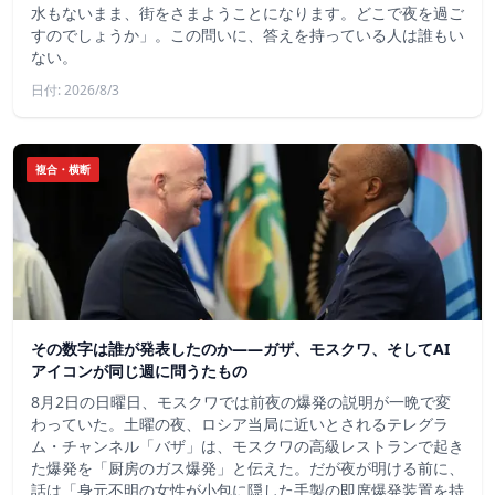
水もないまま、街をさまようことになります。どこで夜を過ご
すのでしょうか」。この問いに、答えを持っている人は誰もい
ない。
日付: 2026/8/3
複合・横断
その数字は誰が発表したのか——ガザ、モスクワ、そしてAI
アイコンが同じ週に問うたもの
8月2日の日曜日、モスクワでは前夜の爆発の説明が一晩で変
わっていた。土曜の夜、ロシア当局に近いとされるテレグラ
ム・チャンネル「バザ」は、モスクワの高級レストランで起き
た爆発を「厨房のガス爆発」と伝えた。だが夜が明ける前に、
話は「身元不明の女性が小包に隠した手製の即席爆発装置を持