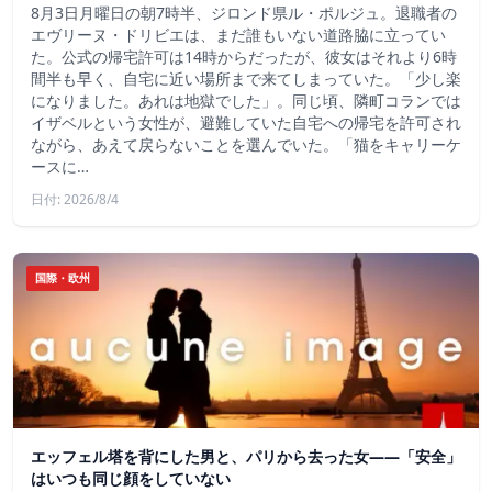
8月3日月曜日の朝7時半、ジロンド県ル・ポルジュ。退職者の
エヴリーヌ・ドリビエは、まだ誰もいない道路脇に立ってい
た。公式の帰宅許可は14時からだったが、彼女はそれより6時
間半も早く、自宅に近い場所まで来てしまっていた。「少し楽
になりました。あれは地獄でした」。同じ頃、隣町コランでは
イザベルという女性が、避難していた自宅への帰宅を許可され
ながら、あえて戻らないことを選んでいた。「猫をキャリーケ
ースに…
日付: 2026/8/4
国際・欧州
エッフェル塔を背にした男と、パリから去った女——「安全」
はいつも同じ顔をしていない