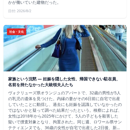
かが働いていた建物だった。
日付: 2026/8/2
社会・文化
家族という沈黙 ― 妊娠を隠した女性、帰国できない駐在員、
名前を持たなかった大統領夫人たち
ヴォクリューズ県オランジュのアパートで、32歳の男性が5人
の乳児の遺体を見つけた。内縁の妻がその6日前に自宅で出産
していたことに動揺し、過去にも妊娠を認識していなかったの
ではないかと疑って調べた結果だったという。検察によれば、
女性は2018年から2025年にかけて、5人の子どもを殺害した
疑いで捜査対象となり、拘置された。同じ週、ロワール県サン
テティエンヌでも、36歳の女性が自宅で出産した2日後、新…