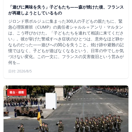
「遊びに興味を失う」子どもたち——森が焼けた後、フランス
が再建しようとしているもの
ジロンド県ポルジュに集まった300人の子どもの親たちに、緊
急心理医療班（CUMP）の責任者シャルル＝アンリ・マルタン
は、こう呼びかけた。「子どもたちを連れて相談に来てくださ
い」。彼が挙げた警戒すべき症状のひとつは、意外なほど静か
なものだった――遊びへの関心を失うこと。焼け跡や避難の記
憶ではなく、子どもが遊ばなくなるという、日常の中でしか気
づけない変化。この一文に、フランスの災害復旧という営みが
何を…
日付: 2026/8/5
複合・横断