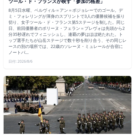
ツール・ド・フランスが映す「参加の格差」
8月5日水曜、ベルヴィル＝アン＝ボジョレーでのゴール。デ
ミ・フォレリングが渾身のスプリントで3人の優勝候補を振り
切り、女子ツール・ド・フランス第5ステージを制した。同じ
日、前回優勝者のポリーヌ・フェラン＝プレヴォは先頭から2
分35秒遅れでフィニッシュし、連覇の夢はほぼ絶たれた。ト
ップ選手たちが山岳ステージで数十秒を削り合う、その同じレ
ースの別の場所では、22歳のソレーヌ・ミュレールが合宿に
ノートパ…
日付: 2026/8/6