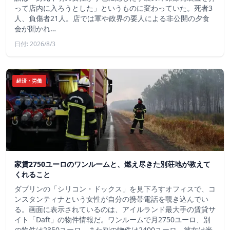
って店内に入ろうとした」というものに変わっていた。死者3
人、負傷者21人。店では軍や政界の要人による非公開の夕食
会が開かれ…
日付: 2026/8/3
経済・労働
家賃2750ユーロのワンルームと、燃え尽きた別荘地が教えて
くれること
ダブリンの「シリコン・ドックス」を見下ろすオフィスで、コ
ンスタンティナという女性が自分の携帯電話を覗き込んでい
る。画面に表示されているのは、アイルランド最大手の賃貸サ
イト「Daft」の物件情報だ。ワンルームで月2750ユーロ、別
の物件は2350ユーロ、また別の物件は2400ユーロ。彼女は米