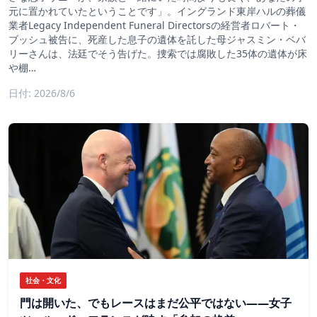
元に置かれていたということです」。イングランド東岸ハルの葬儀
業者Legacy Independent Funeral Directorsの経営者ロバート・
ブッシュ被告に、死産した息子の遺体を託した母ジャスミン・ベバ
リーさんは、法廷でそう告げた。捜索では腐敗した35体の遺体が床
や棚…
日付: 2026/8/6
社会・文化
門は開いた、でもレースはまだ公平ではない――女子