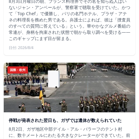
8月3日月曜日の朝、フランス料理界でその名を知らぬ人はい
ないジャン・アンベールが、警察署で聴取を受けていた。かつ
て「Top Chef」で優勝し、パリの名門ホテル、プラザ・アテ
ネの料理長を務めた男である。弁護士によれば、彼は「捜査員
のすべての質問に答えている」という。華やかなグルメ番組の
常連が、身柄を拘束された状態で朝から取り調べを受ける――
このギャップにまず目が留まる。
日付: 2026/8/4
国際・欧州
停戦が発表された翌日も、ガザでは遺体が数えられていた
8月2日、ガザ地区中部デイル・アル・バラーフのテント村
に、数十メートルにわたる大きなクレーターができていた。前