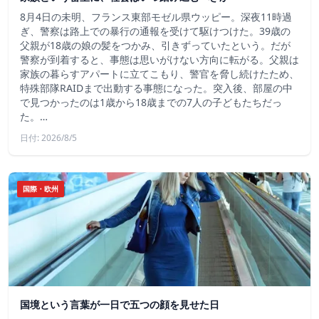
8月4日の未明、フランス東部モゼル県ウッピー。深夜11時過
ぎ、警察は路上での暴行の通報を受けて駆けつけた。39歳の
父親が18歳の娘の髪をつかみ、引きずっていたという。だが
警察が到着すると、事態は思いがけない方向に転がる。父親は
家族の暮らすアパートに立てこもり、警官を脅し続けたため、
特殊部隊RAIDまで出動する事態になった。突入後、部屋の中
で見つかったのは1歳から18歳までの7人の子どもたちだっ
た。…
日付: 2026/8/5
国際・欧州
国境という言葉が一日で五つの顔を見せた日