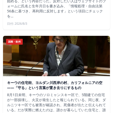
始める、という内容だった。反対したい人はウェブサイトのフ
ォームに氏名と生年月日を書き込み、「情報処理・自由法第
56条に基づき、再利用に反対します」という項目にチェック
を…
日付: 2026/8/3
国際・欧州
キーウの住宅街、ヨルダン川西岸の村、カリフォルニアの空
——「守る」という言葉が置き去りにするもの
8月1日未明、キーウのソロミャンスキー区で、5階建ての住宅
が一部損壊し、火災が発生したと報じられている。同じ夜、ダ
ルニツキー区でも被害が確認され、死傷者が出たと伝えられて
いる。だが実際に燃えたのは、誰かが暮らしていた住宅と、誰