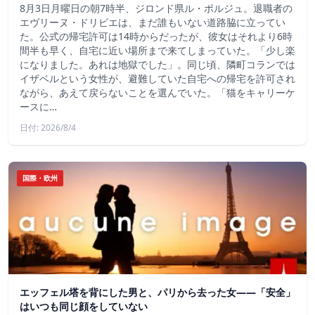
8月3日月曜日の朝7時半、ジロンド県ル・ポルジュ。退職者の
エヴリーヌ・ドリビエは、まだ誰もいない道路脇に立ってい
た。公式の帰宅許可は14時からだったが、彼女はそれより6時
間半も早く、自宅に近い場所まで来てしまっていた。「少し楽
になりました。あれは地獄でした」。同じ頃、隣町コランでは
イザベルという女性が、避難していた自宅への帰宅を許可され
ながら、あえて戻らないことを選んでいた。「猫をキャリーケ
ースに…
日付: 2026/8/4
国際・欧州
エッフェル塔を背にした男と、パリから去った女——「安全」
はいつも同じ顔をしていない