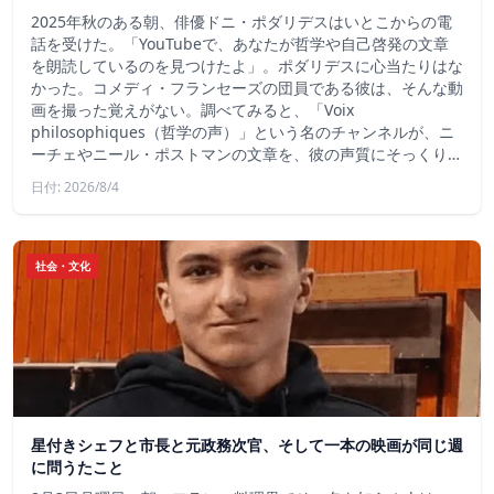
2025年秋のある朝、俳優ドニ・ポダリデスはいとこからの電
話を受けた。「YouTubeで、あなたが哲学や自己啓発の文章
を朗読しているのを見つけたよ」。ポダリデスに心当たりはな
かった。コメディ・フランセーズの団員である彼は、そんな動
画を撮った覚えがない。調べてみると、「Voix
philosophiques（哲学の声）」という名のチャンネルが、ニ
ーチェやニール・ポストマンの文章を、彼の声質にそっくり…
日付: 2026/8/4
社会・文化
星付きシェフと市長と元政務次官、そして一本の映画が同じ週
に問うたこと