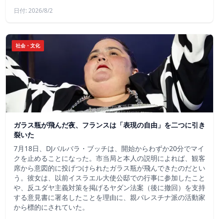
日付: 2026/8/2
社会・文化
ガラス瓶が飛んだ夜、フランスは「表現の自由」を二つに引き
裂いた
7月18日、DJバルバラ・ブッチは、開始からわずか20分でマイ
クを止めることになった。市当局と本人の説明によれば、観客
席から意図的に投げつけられたガラス瓶が飛んできたのだとい
う。彼女は、以前イスラエル大使公邸での行事に参加したこと
や、反ユダヤ主義対策を掲げるヤダン法案（後に撤回）を支持
する意見書に署名したことを理由に、親パレスチナ派の活動家
から標的にされていた。