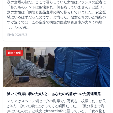
夜の空爆の跡だ。ここで暮らしていた女性はフランスの記者に
「私たちのテントは破壊され、何も残っていません」と語り、
別の女性は「病院と薬品倉庫の隣で暮らしていました。安全区
域にいるはずだったのです」と憤った。彼女たちのいた場所の
すぐ近くでは、この空爆で病院の医療物資倉庫が大きく損壊
し、7人が死…
日付: 2026/8/3
国際・欧州
泳いで海岸に着いた4人と、あなたの名前がついた高速道路
マリアはスペイン領セウタの海岸で、写真を一枚撮った。移民
が4人、泳いで岸に上がってくる瞬間だった。「数分前まで海
岸にいたのに」と彼女はfranceinfoに語っている。「食べ物も