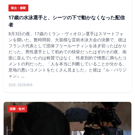
複合・横断
17歳の水泳選手と、シーツの下で動かなくなった配信
者
8月3日の夜、17歳のミラン・ヴィオロン選手はスマートフォ
ンを開いた。数時間前、大規模な芸術水泳大会の決勝で、彼は
フランス代表として団体フリールーティンを泳ぎ切ったばかり
だった。男性選手として初めての快挙だったはずのその夜、画
面に並んでいたのは称賛ではなく、性差別的で憎悪に満ちたコ
メントの列だった。「人を本当に判断していることが分かる、
意地の悪いコメントをたくさん見ました」と彼は『ル・パリジ
ャン』…
日付: 2026/8/6
国際・欧州