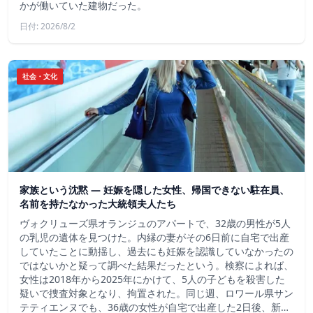
かが働いていた建物だった。
日付: 2026/8/2
社会・文化
家族という沈黙 ― 妊娠を隠した女性、帰国できない駐在員、
名前を持たなかった大統領夫人たち
ヴォクリューズ県オランジュのアパートで、32歳の男性が5人
の乳児の遺体を見つけた。内縁の妻がその6日前に自宅で出産
していたことに動揺し、過去にも妊娠を認識していなかったの
ではないかと疑って調べた結果だったという。検察によれば、
女性は2018年から2025年にかけて、5人の子どもを殺害した
疑いで捜査対象となり、拘置された。同じ週、ロワール県サン
テティエンヌでも、36歳の女性が自宅で出産した2日後、新…