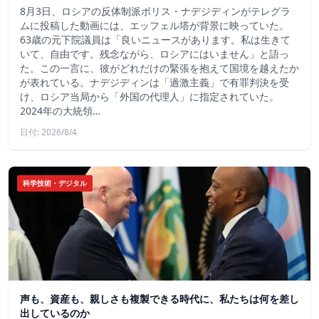
8月3日、ロシアの反体制派ボリス・ナデジディンがテレグラ
ムに投稿した動画には、エッフェル塔が背景に映っていた。
63歳の元下院議員は「良いニュースがあります。私は生きて
いて、自由です。残念ながら、ロシアにはいません」と語っ
た。この一言に、彼がどれだけの緊張を抱えて国境を越えたか
が表れている。ナデジディンは「過激主義」で有罪判決を受
け、ロシア当局から「外国の代理人」に指定されていた。
2024年の大統領…
日付: 2026/8/4
科学技術・デジタル
声も、資産も、親しさも複製できる時代に、私たちは何を差し
出しているのか