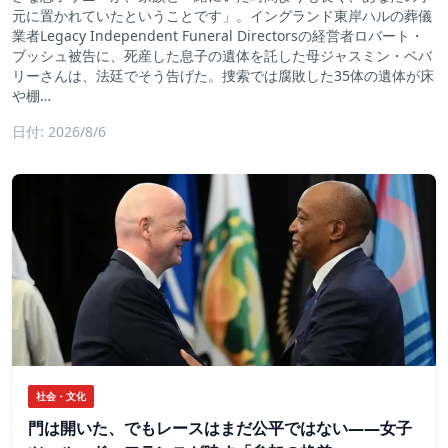
元に置かれていたということです」。イングランド東岸ハルの葬儀
業者Legacy Independent Funeral Directorsの経営者ロバート・
ブッシュ被告に、死産した息子の遺体を託した母ジャスミン・ベバ
リーさんは、法廷でそう告げた。捜索では腐敗した35体の遺体が床
や棚…
日付: 2026/8/6
社会・文化
門は開いた、でもレースはまだ公平ではない――女子