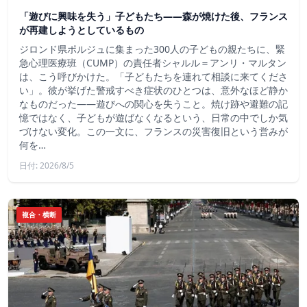
「遊びに興味を失う」子どもたち——森が焼けた後、フランス
が再建しようとしているもの
ジロンド県ポルジュに集まった300人の子どもの親たちに、緊
急心理医療班（CUMP）の責任者シャルル＝アンリ・マルタン
は、こう呼びかけた。「子どもたちを連れて相談に来てくださ
い」。彼が挙げた警戒すべき症状のひとつは、意外なほど静か
なものだった――遊びへの関心を失うこと。焼け跡や避難の記
憶ではなく、子どもが遊ばなくなるという、日常の中でしか気
づけない変化。この一文に、フランスの災害復旧という営みが
何を…
日付: 2026/8/5
複合・横断