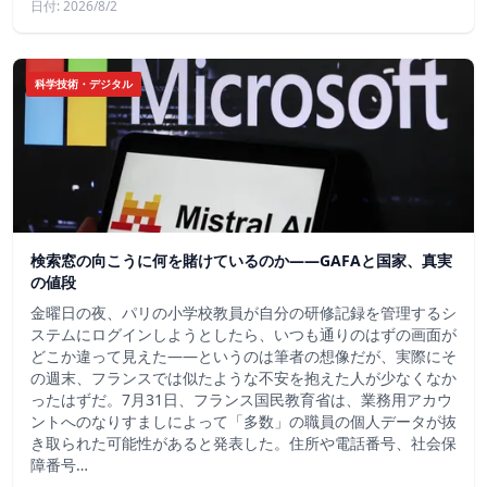
日付: 2026/8/2
科学技術・デジタル
検索窓の向こうに何を賭けているのか——GAFAと国家、真実
の値段
金曜日の夜、パリの小学校教員が自分の研修記録を管理するシ
ステムにログインしようとしたら、いつも通りのはずの画面が
どこか違って見えた——というのは筆者の想像だが、実際にそ
の週末、フランスでは似たような不安を抱えた人が少なくなか
ったはずだ。7月31日、フランス国民教育省は、業務用アカウ
ントへのなりすましによって「多数」の職員の個人データが抜
き取られた可能性があると発表した。住所や電話番号、社会保
障番号…