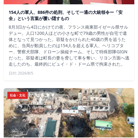
154人の軍人、886件の処刑、そして一通の大統領令ー「安
全」という言葉が覆い隠すもの
8月3日から4日にかけての夜、フランス南東部イゼール県サル
デュー。人口1200人ほどの小さな町で79歳の男性が自宅で遺
体となって見つかった。容疑をかけられた40歳の男を追うた
めに、当局が動員したのは154人を超える軍人、ヘリコプタ
ー、警察犬部隊、ドローン操縦チーム、そして特殊部隊GIGN
だった。容疑者は町長の妻を脅して車を奪い、リヨン方面へ逃
走したのち、最終的にピュイ・ド・ドーム県で拘束された。
日付: 2026/8/5
社会・文化