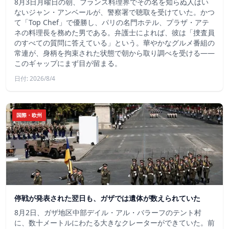
8月3日月曜日の朝、フランス料理界でその名を知らぬ人はい
ないジャン・アンベールが、警察署で聴取を受けていた。かつ
て「Top Chef」で優勝し、パリの名門ホテル、プラザ・アテ
ネの料理長を務めた男である。弁護士によれば、彼は「捜査員
のすべての質問に答えている」という。華やかなグルメ番組の
常連が、身柄を拘束された状態で朝から取り調べを受ける――
このギャップにまず目が留まる。
日付: 2026/8/4
国際・欧州
停戦が発表された翌日も、ガザでは遺体が数えられていた
8月2日、ガザ地区中部デイル・アル・バラーフのテント村
に、数十メートルにわたる大きなクレーターができていた。前