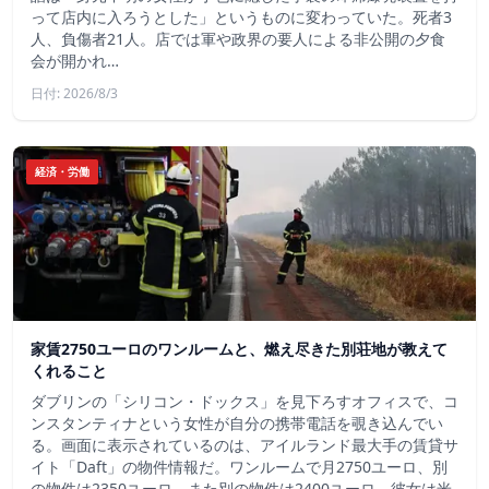
って店内に入ろうとした」というものに変わっていた。死者3
人、負傷者21人。店では軍や政界の要人による非公開の夕食
会が開かれ…
日付: 2026/8/3
経済・労働
家賃2750ユーロのワンルームと、燃え尽きた別荘地が教えて
くれること
ダブリンの「シリコン・ドックス」を見下ろすオフィスで、コ
ンスタンティナという女性が自分の携帯電話を覗き込んでい
る。画面に表示されているのは、アイルランド最大手の賃貸サ
イト「Daft」の物件情報だ。ワンルームで月2750ユーロ、別
の物件は2350ユーロ、また別の物件は2400ユーロ。彼女は米