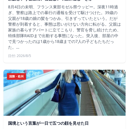
8月4日の未明、フランス東部モゼル県ウッピー。深夜11時過
ぎ、警察は路上での暴行の通報を受けて駆けつけた。39歳の
父親が18歳の娘の髪をつかみ、引きずっていたという。だが
警察が到着すると、事態は思いがけない方向に転がる。父親は
家族の暮らすアパートに立てこもり、警官を脅し続けたため、
特殊部隊RAIDまで出動する事態になった。突入後、部屋の中
で見つかったのは1歳から18歳までの7人の子どもたちだっ
た。…
日付: 2026/8/5
国際・欧州
国境という言葉が一日で五つの顔を見せた日