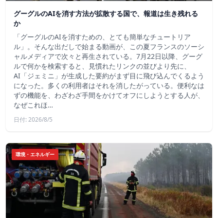
グーグルのAIを消す方法が拡散する国で、報道は生き残れる
か
「グーグルのAIを消すための、とても簡単なチュートリア
ル」。そんな出だしで始まる動画が、この夏フランスのソーシ
ャルメディアで次々と再生されている。7月22日以降、グーグ
ルで何かを検索すると、見慣れたリンクの並びより先に、
AI「ジェミニ」が生成した要約がまず目に飛び込んでくるよう
になった。多くの利用者はそれを消したがっている。便利なは
ずの機能を、わざわざ手間をかけてオフにしようとする人が、
なぜこれほ…
日付: 2026/8/5
環境・エネルギー