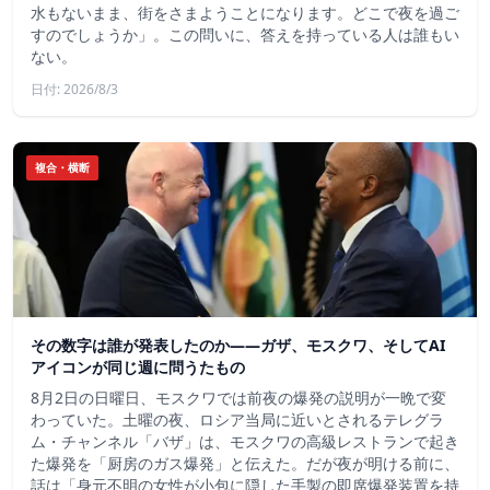
水もないまま、街をさまようことになります。どこで夜を過ご
すのでしょうか」。この問いに、答えを持っている人は誰もい
ない。
日付: 2026/8/3
複合・横断
その数字は誰が発表したのか——ガザ、モスクワ、そしてAI
アイコンが同じ週に問うたもの
8月2日の日曜日、モスクワでは前夜の爆発の説明が一晩で変
わっていた。土曜の夜、ロシア当局に近いとされるテレグラ
ム・チャンネル「バザ」は、モスクワの高級レストランで起き
た爆発を「厨房のガス爆発」と伝えた。だが夜が明ける前に、
話は「身元不明の女性が小包に隠した手製の即席爆発装置を持