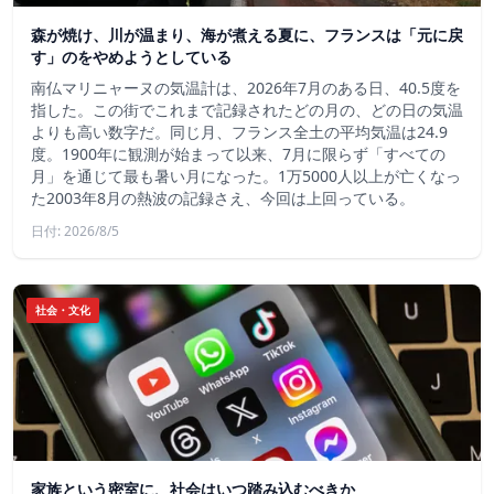
森が焼け、川が温まり、海が煮える夏に、フランスは「元に戻
す」のをやめようとしている
南仏マリニャーヌの気温計は、2026年7月のある日、40.5度を
指した。この街でこれまで記録されたどの月の、どの日の気温
よりも高い数字だ。同じ月、フランス全土の平均気温は24.9
度。1900年に観測が始まって以来、7月に限らず「すべての
月」を通じて最も暑い月になった。1万5000人以上が亡くなっ
た2003年8月の熱波の記録さえ、今回は上回っている。
日付: 2026/8/5
社会・文化
家族という密室に、社会はいつ踏み込むべきか