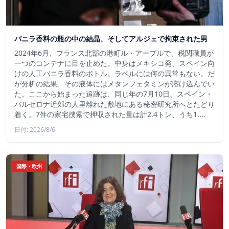
バニラ香料の瓶の中の結晶、そしてアルジェで拘束された男
2024年6月、フランス北部の港町ル・アーブルで、税関職員が
一つのコンテナに目を止めた。中身はメキシコ発、スペイン向
けの人工バニラ香料のボトル。ラベルには何の異常もない。だ
が分析の結果、その液体にはメタンフェタミンが溶け込んでい
た。ここから始まった追跡は、同じ年の7月10日、スペイン・
バルセロナ近郊の人里離れた敷地にある秘密研究所へとたどり
着く。7件の家宅捜索で押収された量は計2.4トン、うち1.…
日付: 2026/8/6
国際・欧州