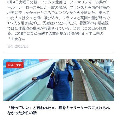
8月4日火曜日の朝、フランス北部セーヌ＝マリティーム県ヴ
ール＝レ＝ローズを出た一艘の船が、フランスと英国の領海の
境界に差しかかったところでエンジンから火を噴いた。乗って
いた人々は次々と海に飛び込み、フランスと英国の船が総出で
157人を引き揚げた。死者はいなかったが、看護師の初期確認
では低体温症の症例が報告されている。当局はこの日の救助
を、2018年に英仏海峡での非正規な渡航が始まって以来の
「主要な…
日付: 2026/8/5
社会・文化
「帰っていい」と言われた日、猫をキャリーケースに入れられ
なかった女性の話