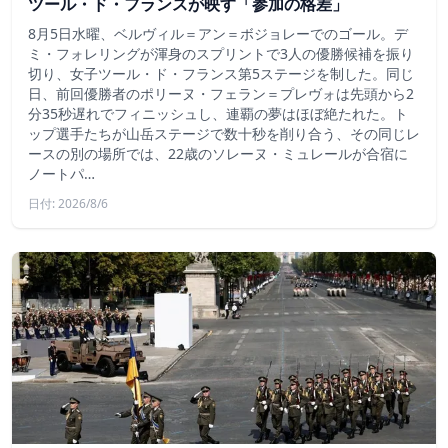
ツール・ド・フランスが映す「参加の格差」
8月5日水曜、ベルヴィル＝アン＝ボジョレーでのゴール。デ
ミ・フォレリングが渾身のスプリントで3人の優勝候補を振り
切り、女子ツール・ド・フランス第5ステージを制した。同じ
日、前回優勝者のポリーヌ・フェラン＝プレヴォは先頭から2
分35秒遅れでフィニッシュし、連覇の夢はほぼ絶たれた。ト
ップ選手たちが山岳ステージで数十秒を削り合う、その同じレ
ースの別の場所では、22歳のソレーヌ・ミュレールが合宿に
ノートパ…
日付: 2026/8/6