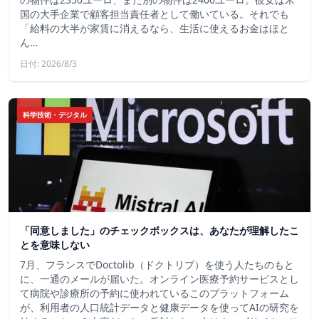
国の大手企業で顧客担当責任者として働いている。それでも
「給料の大半が家賃に消えるなら、生活に使えるお金はほと
ん…
日付: 2026/8/3
科学技術・デジタル
「同意しました」のチェックボックスは、あなたが理解したこ
とを意味しない
7月、フランスでDoctolib（ドクトリブ）を使う人たちのもと
に、一通のメールが届いた。オンライン医療予約サービスとし
て病院や診療所の予約に使われているこのプラットフォーム
が、利用者の人口統計データと健康データを使ってAIの研究を