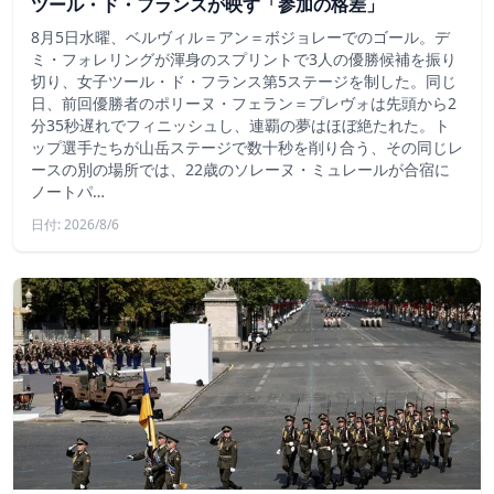
ツール・ド・フランスが映す「参加の格差」
8月5日水曜、ベルヴィル＝アン＝ボジョレーでのゴール。デ
ミ・フォレリングが渾身のスプリントで3人の優勝候補を振り
切り、女子ツール・ド・フランス第5ステージを制した。同じ
日、前回優勝者のポリーヌ・フェラン＝プレヴォは先頭から2
分35秒遅れでフィニッシュし、連覇の夢はほぼ絶たれた。ト
ップ選手たちが山岳ステージで数十秒を削り合う、その同じレ
ースの別の場所では、22歳のソレーヌ・ミュレールが合宿に
ノートパ…
日付: 2026/8/6