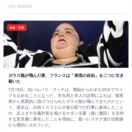
日付: 2026/8/2
社会・文化
ガラス瓶が飛んだ夜、フランスは「表現の自由」を二つに引き
裂いた
7月18日、DJバルバラ・ブッチは、開始からわずか20分でマイ
クを止めることになった。市当局と本人の説明によれば、観客
席から意図的に投げつけられたガラス瓶が飛んできたのだとい
う。彼女は、以前イスラエル大使公邸での行事に参加したこと
や、反ユダヤ主義対策を掲げるヤダン法案（後に撤回）を支持
する意見書に署名したことを理由に、親パレスチナ派の活動家
から標的にされていた。