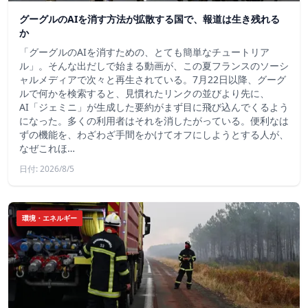
グーグルのAIを消す方法が拡散する国で、報道は生き残れる
か
「グーグルのAIを消すための、とても簡単なチュートリア
ル」。そんな出だしで始まる動画が、この夏フランスのソーシ
ャルメディアで次々と再生されている。7月22日以降、グーグ
ルで何かを検索すると、見慣れたリンクの並びより先に、
AI「ジェミニ」が生成した要約がまず目に飛び込んでくるよう
になった。多くの利用者はそれを消したがっている。便利なは
ずの機能を、わざわざ手間をかけてオフにしようとする人が、
なぜこれほ…
日付: 2026/8/5
環境・エネルギー