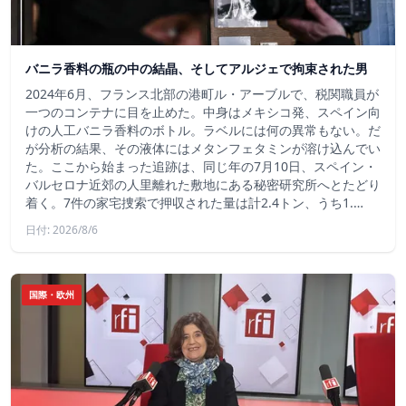
バニラ香料の瓶の中の結晶、そしてアルジェで拘束された男
2024年6月、フランス北部の港町ル・アーブルで、税関職員が
一つのコンテナに目を止めた。中身はメキシコ発、スペイン向
けの人工バニラ香料のボトル。ラベルには何の異常もない。だ
が分析の結果、その液体にはメタンフェタミンが溶け込んでい
た。ここから始まった追跡は、同じ年の7月10日、スペイン・
バルセロナ近郊の人里離れた敷地にある秘密研究所へとたどり
着く。7件の家宅捜索で押収された量は計2.4トン、うち1.…
日付: 2026/8/6
国際・欧州