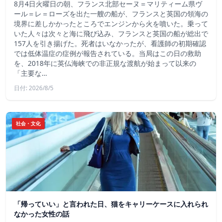
8月4日火曜日の朝、フランス北部セーヌ＝マリティーム県ヴ
ール＝レ＝ローズを出た一艘の船が、フランスと英国の領海の
境界に差しかかったところでエンジンから火を噴いた。乗って
いた人々は次々と海に飛び込み、フランスと英国の船が総出で
157人を引き揚げた。死者はいなかったが、看護師の初期確認
では低体温症の症例が報告されている。当局はこの日の救助
を、2018年に英仏海峡での非正規な渡航が始まって以来の
「主要な…
日付: 2026/8/5
社会・文化
「帰っていい」と言われた日、猫をキャリーケースに入れられ
なかった女性の話