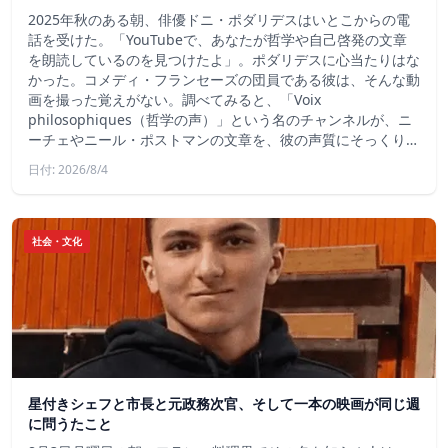
2025年秋のある朝、俳優ドニ・ポダリデスはいとこからの電
話を受けた。「YouTubeで、あなたが哲学や自己啓発の文章
を朗読しているのを見つけたよ」。ポダリデスに心当たりはな
かった。コメディ・フランセーズの団員である彼は、そんな動
画を撮った覚えがない。調べてみると、「Voix
philosophiques（哲学の声）」という名のチャンネルが、ニ
ーチェやニール・ポストマンの文章を、彼の声質にそっくり…
日付: 2026/8/4
社会・文化
星付きシェフと市長と元政務次官、そして一本の映画が同じ週
に問うたこと