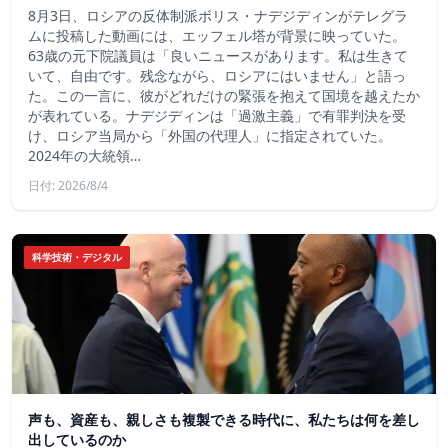
8月3日、ロシアの反体制派ボリス・ナデジディンがテレグラ
ムに投稿した動画には、エッフェル塔が背景に映っていた。
63歳の元下院議員は「良いニュースがあります。私は生きて
いて、自由です。残念ながら、ロシアにはいません」と語っ
た。この一言に、彼がどれだけの緊張を抱えて国境を越えたか
が表れている。ナデジディンは「過激主義」で有罪判決を受
け、ロシア当局から「外国の代理人」に指定されていた。
2024年の大統領…
日付: 2026/8/4
科学技術・デジタル
声も、資産も、親しさも複製できる時代に、私たちは何を差し
出しているのか