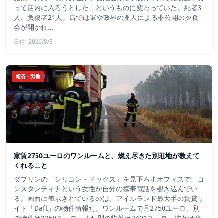
って店内に入ろうとした」というものに変わっていた。死者3
人、負傷者21人。店では軍や政界の要人による非公開の夕食
会が開かれ…
日付: 2026/8/3
経済・労働
家賃2750ユーロのワンルームと、燃え尽きた別荘地が教えて
くれること
ダブリンの「シリコン・ドックス」を見下ろすオフィスで、コ
ンスタンティナという女性が自分の携帯電話を覗き込んでい
る。画面に表示されているのは、アイルランド最大手の賃貸サ
イト「Daft」の物件情報だ。ワンルームで月2750ユーロ、別
の物件は2350ユーロ、また別の物件は2400ユーロ。彼女は米