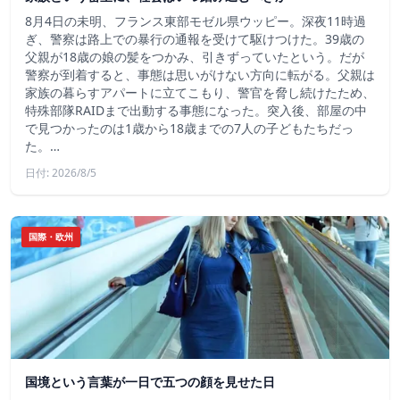
8月4日の未明、フランス東部モゼル県ウッピー。深夜11時過
ぎ、警察は路上での暴行の通報を受けて駆けつけた。39歳の
父親が18歳の娘の髪をつかみ、引きずっていたという。だが
警察が到着すると、事態は思いがけない方向に転がる。父親は
家族の暮らすアパートに立てこもり、警官を脅し続けたため、
特殊部隊RAIDまで出動する事態になった。突入後、部屋の中
で見つかったのは1歳から18歳までの7人の子どもたちだっ
た。…
日付: 2026/8/5
国際・欧州
国境という言葉が一日で五つの顔を見せた日