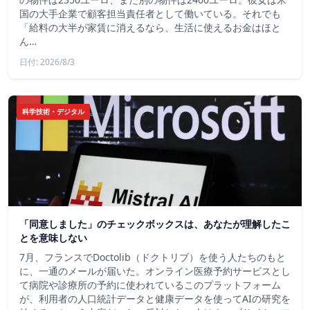
国の大手企業で顧客担当責任者として働いている。それでも
「給料の大半が家賃に消えるなら、生活に使えるお金はほと
ん…
日付: 2026/8/3
科学技術・デジタル
「同意しました」のチェックボックスは、あなたが理解したこ
とを意味しない
7月、フランスでDoctolib（ドクトリブ）を使う人たちのもと
に、一通のメールが届いた。オンライン医療予約サービスとし
て病院や診療所の予約に使われているこのプラットフォーム
が、利用者の人口統計データと健康データを使ってAIの研究を