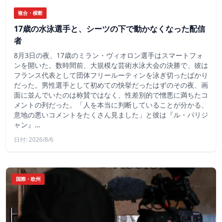
複合・横断
17歳の水泳選手と、シーツの下で動かなくなった配信
者
8月3日の夜、17歳のミラン・ヴィオロン選手はスマートフォ
ンを開いた。数時間前、大規模な芸術水泳大会の決勝で、彼は
フランス代表として団体フリールーティンを泳ぎ切ったばかり
だった。男性選手として初めての快挙だったはずのその夜、画
面に並んでいたのは称賛ではなく、性差別的で憎悪に満ちたコ
メントの列だった。「人を本当に判断していることが分かる、
意地の悪いコメントをたくさん見ました」と彼は『ル・パリジ
ャン』…
日付: 2026/8/6
国際・欧州