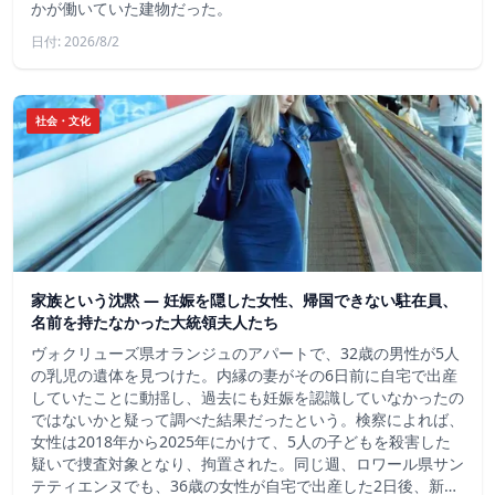
かが働いていた建物だった。
日付: 2026/8/2
社会・文化
家族という沈黙 ― 妊娠を隠した女性、帰国できない駐在員、
名前を持たなかった大統領夫人たち
ヴォクリューズ県オランジュのアパートで、32歳の男性が5人
の乳児の遺体を見つけた。内縁の妻がその6日前に自宅で出産
していたことに動揺し、過去にも妊娠を認識していなかったの
ではないかと疑って調べた結果だったという。検察によれば、
女性は2018年から2025年にかけて、5人の子どもを殺害した
疑いで捜査対象となり、拘置された。同じ週、ロワール県サン
テティエンヌでも、36歳の女性が自宅で出産した2日後、新…