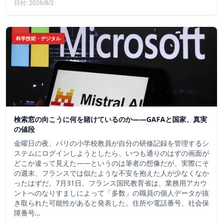
日付: 2026/8/2
科学技術・デジタル
検索窓の向こうに何を賭けているのか——GAFAと国家、真実
の値段
金曜日の夜、パリの小学校教員が自分の研修記録を管理するシ
ステムにログインしようとしたら、いつも通りのはずの画面が
どこか違って見えた——というのは筆者の想像だが、実際にそ
の週末、フランスでは似たような不安を抱えた人が少なくなか
ったはずだ。7月31日、フランス国民教育省は、業務用アカウ
ントへのなりすましによって「多数」の職員の個人データが抜
き取られた可能性があると発表した。住所や電話番号、社会保
障番号…