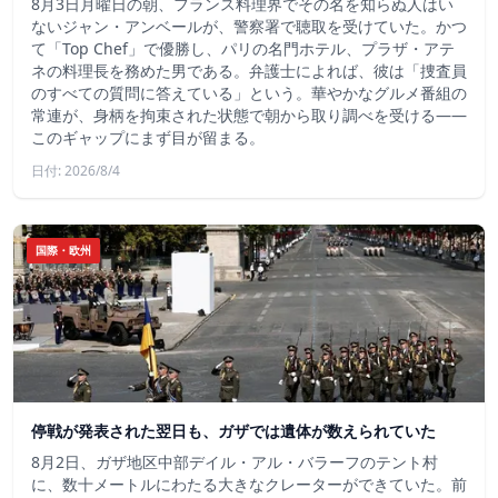
8月3日月曜日の朝、フランス料理界でその名を知らぬ人はい
ないジャン・アンベールが、警察署で聴取を受けていた。かつ
て「Top Chef」で優勝し、パリの名門ホテル、プラザ・アテ
ネの料理長を務めた男である。弁護士によれば、彼は「捜査員
のすべての質問に答えている」という。華やかなグルメ番組の
常連が、身柄を拘束された状態で朝から取り調べを受ける――
このギャップにまず目が留まる。
日付: 2026/8/4
国際・欧州
停戦が発表された翌日も、ガザでは遺体が数えられていた
8月2日、ガザ地区中部デイル・アル・バラーフのテント村
に、数十メートルにわたる大きなクレーターができていた。前