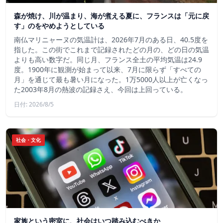
森が焼け、川が温まり、海が煮える夏に、フランスは「元に戻
す」のをやめようとしている
南仏マリニャーヌの気温計は、2026年7月のある日、40.5度を
指した。この街でこれまで記録されたどの月の、どの日の気温
よりも高い数字だ。同じ月、フランス全土の平均気温は24.9
度。1900年に観測が始まって以来、7月に限らず「すべての
月」を通じて最も暑い月になった。1万5000人以上が亡くなっ
た2003年8月の熱波の記録さえ、今回は上回っている。
日付: 2026/8/5
社会・文化
家族という密室に、社会はいつ踏み込むべきか