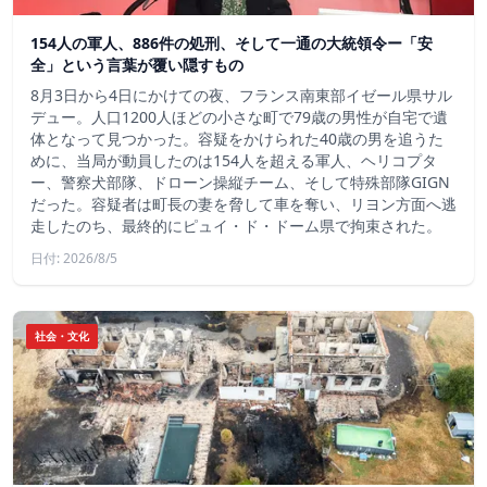
154人の軍人、886件の処刑、そして一通の大統領令ー「安
全」という言葉が覆い隠すもの
8月3日から4日にかけての夜、フランス南東部イゼール県サル
デュー。人口1200人ほどの小さな町で79歳の男性が自宅で遺
体となって見つかった。容疑をかけられた40歳の男を追うた
めに、当局が動員したのは154人を超える軍人、ヘリコプタ
ー、警察犬部隊、ドローン操縦チーム、そして特殊部隊GIGN
だった。容疑者は町長の妻を脅して車を奪い、リヨン方面へ逃
走したのち、最終的にピュイ・ド・ドーム県で拘束された。
日付: 2026/8/5
社会・文化