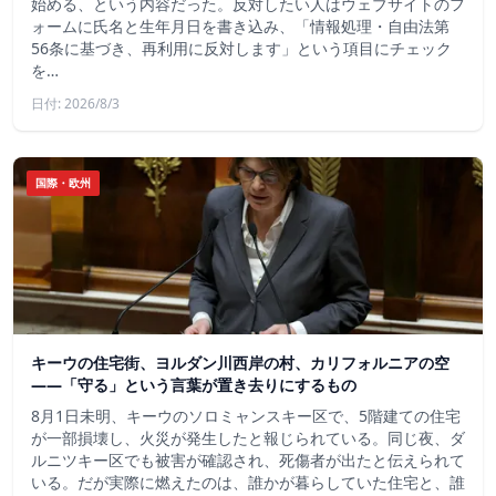
始める、という内容だった。反対したい人はウェブサイトのフ
ォームに氏名と生年月日を書き込み、「情報処理・自由法第
56条に基づき、再利用に反対します」という項目にチェック
を…
日付: 2026/8/3
国際・欧州
キーウの住宅街、ヨルダン川西岸の村、カリフォルニアの空
——「守る」という言葉が置き去りにするもの
8月1日未明、キーウのソロミャンスキー区で、5階建ての住宅
が一部損壊し、火災が発生したと報じられている。同じ夜、ダ
ルニツキー区でも被害が確認され、死傷者が出たと伝えられて
いる。だが実際に燃えたのは、誰かが暮らしていた住宅と、誰