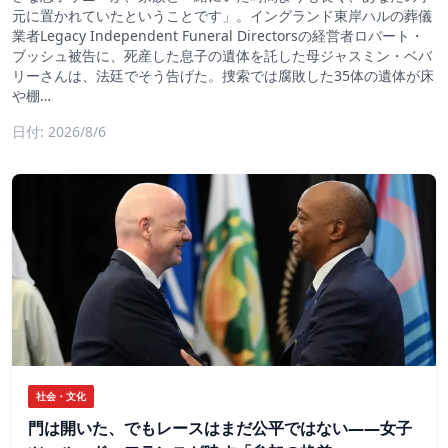
元に置かれていたということです」。イングランド東岸ハルの葬儀
業者Legacy Independent Funeral Directorsの経営者ロバート・
ブッシュ被告に、死産した息子の遺体を託した母ジャスミン・ベバ
リーさんは、法廷でそう告げた。捜索では腐敗した35体の遺体が床
や棚…
日付: 2026/8/6
社会・文化
門は開いた、でもレースはまだ公平ではない――女子