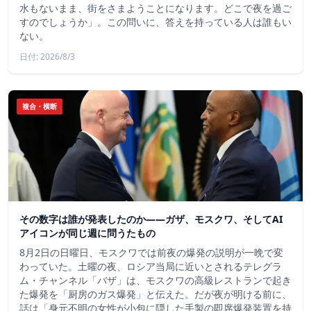
水もないまま、街をさまようことになります。どこで夜を過ご
すのでしょうか」。この問いに、答えを持っている人は誰もい
ない。
日付: 2026/8/3
複合・横断
その数字は誰が発表したのか——ガザ、モスクワ、そしてAI
アイコンが同じ週に問うたもの
8月2日の日曜日、モスクワでは前夜の爆発の説明が一晩で変
わっていた。土曜の夜、ロシア当局に近いとされるテレグラ
ム・チャンネル「バザ」は、モスクワの高級レストランで起き
た爆発を「厨房のガス爆発」と伝えた。だが夜が明ける前に、
話は「身元不明の女性が小包に隠した手製の即席爆発装置を持