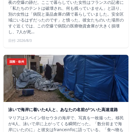
夜の空爆の跡だ。ここで暮らしていた女性はフランスの記者に
「私たちのテントは破壊され、何も残っていません」と語り、
別の女性は「病院と薬品倉庫の隣で暮らしていました。安全区
域にいるはずだったのです」と憤った。彼女たちのいた場所の
すぐ近くでは、この空爆で病院の医療物資倉庫が大きく損壊
し、7人が死…
日付: 2026/8/3
国際・欧州
泳いで海岸に着いた4人と、あなたの名前がついた高速道路
マリアはスペイン領セウタの海岸で、写真を一枚撮った。移民
が4人、泳いで岸に上がってくる瞬間だった。「数分前まで海
岸にいたのに」と彼女はfranceinfoに語っている。「食べ物も