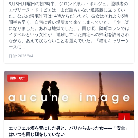
8月3日月曜日の朝7時半、ジロンド県ル・ポルジュ。退職者の
エヴリーヌ・ドリビエは、まだ誰もいない道路脇に立ってい
た。公式の帰宅許可は14時からだったが、彼女はそれより6時
間半も早く、自宅に近い場所まで来てしまっていた。「少し楽
になりました。あれは地獄でした」。同じ頃、隣町コランでは
イザベルという女性が、避難していた自宅への帰宅を許可され
ながら、あえて戻らないことを選んでいた。「猫をキャリーケ
ースに…
日付: 2026/8/4
国際・欧州
エッフェル塔を背にした男と、パリから去った女——「安全」
はいつも同じ顔をしていない