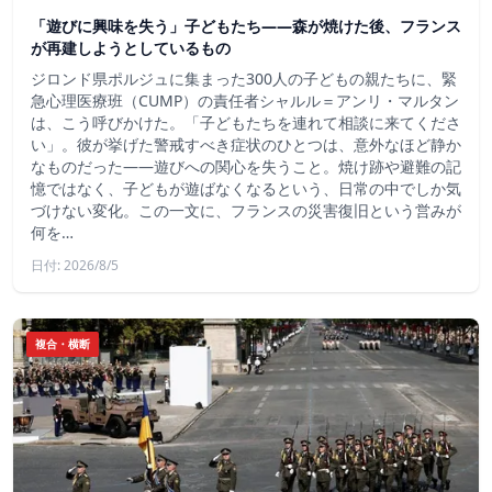
「遊びに興味を失う」子どもたち——森が焼けた後、フランス
が再建しようとしているもの
ジロンド県ポルジュに集まった300人の子どもの親たちに、緊
急心理医療班（CUMP）の責任者シャルル＝アンリ・マルタン
は、こう呼びかけた。「子どもたちを連れて相談に来てくださ
い」。彼が挙げた警戒すべき症状のひとつは、意外なほど静か
なものだった――遊びへの関心を失うこと。焼け跡や避難の記
憶ではなく、子どもが遊ばなくなるという、日常の中でしか気
づけない変化。この一文に、フランスの災害復旧という営みが
何を…
日付: 2026/8/5
複合・横断