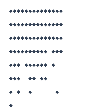
◆◆◆◆◆◆◆◆◆◆◆◆◆◆
◆◆◆◆◆◆◆◆◆◆◆◆◆◆
◆◆◆◆◆◆◆◆◆◆◆◆◆◆
◆◆◆◆◆◆◆◆◆◆ ◆◆◆
◆◆◆ ◆◆◆◆◆◆ ◆
◆◆◆ ◆◆ ◆◆
◆ ◆ ◆ ◆
◆