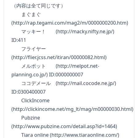
（内容は全て同じです）
まぐまぐ
(http://rap.tegami.com/mag2/m/0000000200.htm)
マッキー！ (http://macky.nifty.ne.jp/)
ID:411
フライヤー
(http://flier.jcss.net/itiran/00000082.html)
メルポット (http://melpot.net-
planning.co.jp/) ID:0000000007
ココデメール (http://mail.cocode.ne.jp/)
ID:0300400007
ClickIncome
(http://clickincome.net/mg_lt/mag/m00000030.html)
Pubzine
(http://www.pubzine.com/detail.asp?id=1464)
Tiara online (http://www.tiaraonline.com/)