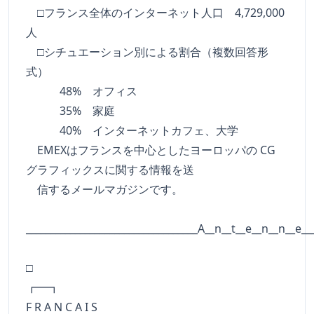
□フランス全体のインターネット人口 4,729,000
人
□シチュエーション別による割合（複数回答形
式）
48% オフィス
35% 家庭
40% インターネットカフェ、大学
EMEXはフランスを中心としたヨーロッパの CG
グラフィックスに関する情報を送
信するメールマガジンです。
___________________________________A__n__t__e__n__n__e__
□
┏━
F R A N C A I S