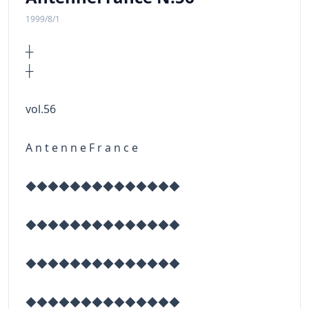
1999/8/1
┼
vol.56
A n t e n n e F r a n c e
◆◆◆◆◆◆◆◆◆◆◆◆◆◆
◆◆◆◆◆◆◆◆◆◆◆◆◆◆
◆◆◆◆◆◆◆◆◆◆◆◆◆◆
◆◆◆◆◆◆◆◆◆◆◆◆◆◆