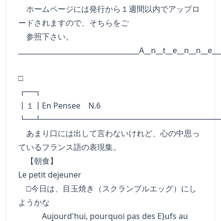
ホームページには発行から１週間以内でアップロ
ードされますので、そちらをご
参照下さい。
___________________________________A__n__t__e__n__n__e__
□
┏━┓
┃１┃En Pensee N.6
┗━┻━━━━━━━━━━━━━━━━━━━━━━
あまり口には出して言わないけれど、心の中思っ
ているフランス語の表現集。
【朝食】
Le petit dejeuner
□今日は、目玉焼き（スクランブルエッグ）にし
ようかな
Aujourd'hui, pourquoi pas des E}ufs au