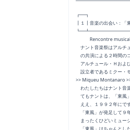
┏━┓ r f
┃１┃音楽の出会い：「
┗━┻━━━━━━━━
Rencontre musicale Ve
ナント音楽祭はアルチュ
の共演による２時間のコ
アルチュール・Ｈおよび
設立者であるミクー・モ
>> Miqueu Montanaro >
わたしたちはナント音楽
てもナントは、「東風」
ええ、１９９２年にで
「東風」が発足して９年
まったくひどいミュージ
「東風」はちゃんとした