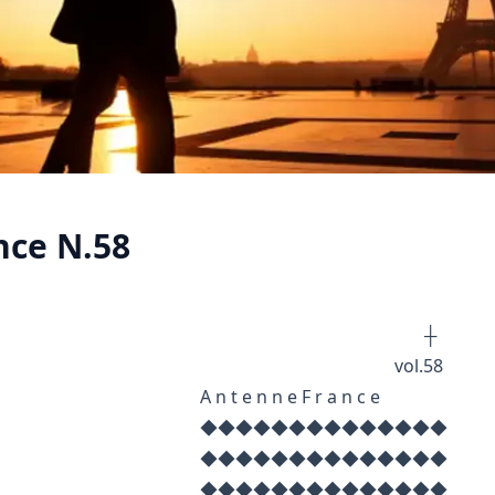
ce N.58
┼ ┼
ol.58
n n e F r a n c e
◆◆◆◆◆◆◆◆◆◆
◆◆◆◆◆◆◆◆◆◆
◆◆◆◆◆◆◆◆◆◆