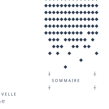
◆◆◆◆◆◆◆◆◆◆
◆◆◆◆◆◆◆◆◆◆
◆◆◆◆◆◆◆◆◆◆
◆◆◆◆◆◆◆◆◆◆
◆◆◆◆◆◆ ◆◆◆
 ◆◆◆◆◆◆ ◆
 ◆◆ ◆◆
◆ ◆ ◆
◆
◆
┼ ┼
 M A I R E
┼ ┼
 L E
せ
＿＿＿＿＿＿＿＿＿＿＿＿＿＿＿＿＿＿＿＿