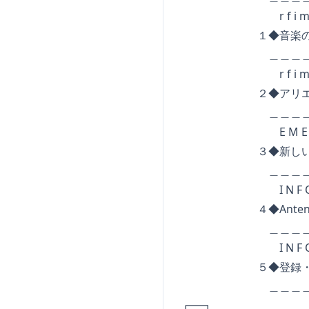
r f i m u s i
１◆音楽の出会い
＿＿＿＿＿＿＿＿＿
r f i m u s i
２◆アリエル・
＿＿＿＿＿＿＿＿＿
E M E 
３◆新しい映画専門誌「
＿＿＿＿＿＿＿＿＿
I N F O R M A
４◆AntenneFr
＿＿＿＿＿＿＿＿＿
I N F O R M A
５◆登録・解除・
＿＿＿＿＿＿＿＿＿
┏━┓ N 