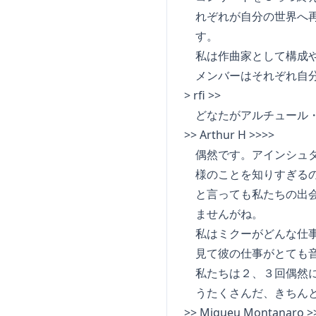
れぞれが自分の世界へ再
す。
私は作曲家として構成や
メンバーはそれぞれ自分
> rfi >>
どなたがアルチュール・
>> Arthur H >>>>
偶然です。アインシュタ
様のことを知りすぎるの
と言っても私たちの出会
ませんがね。
私はミクーがどんな仕事
見て彼の仕事がとても音
私たちは２、３回偶然に
うたくさんだ、きちんと
>> Miqueu Montanaro >