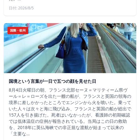
日付: 2026/8/5
国際・欧州
国境という言葉が一日で五つの顔を見せた日
8月4日火曜日の朝、フランス北部セーヌ＝マリティーム県ヴ
ール＝レ＝ローズを出た一艘の船が、フランスと英国の領海の
境界に差しかかったところでエンジンから火を噴いた。乗って
いた人々は次々と海に飛び込み、フランスと英国の船が総出で
157人を引き揚げた。死者はいなかったが、看護師の初期確認
では低体温症の症例が報告されている。当局はこの日の救助
を、2018年に英仏海峡での非正規な渡航が始まって以来の
「主要な…