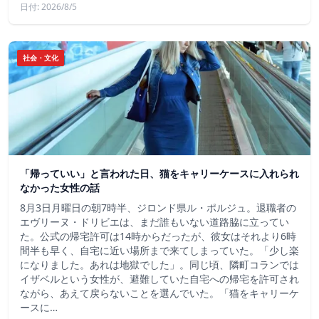
日付: 2026/8/5
社会・文化
「帰っていい」と言われた日、猫をキャリーケースに入れられ
なかった女性の話
8月3日月曜日の朝7時半、ジロンド県ル・ポルジュ。退職者の
エヴリーヌ・ドリビエは、まだ誰もいない道路脇に立ってい
た。公式の帰宅許可は14時からだったが、彼女はそれより6時
間半も早く、自宅に近い場所まで来てしまっていた。「少し楽
になりました。あれは地獄でした」。同じ頃、隣町コランでは
イザベルという女性が、避難していた自宅への帰宅を許可され
ながら、あえて戻らないことを選んでいた。「猫をキャリーケ
ースに…