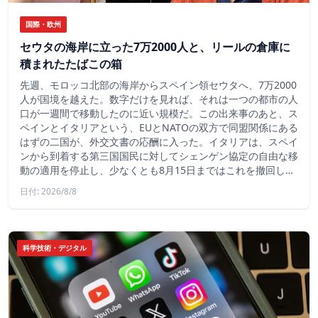
国際・欧州
セウタの海岸に立った7万2000人と、リールの倉庫に
積まれたたばこの箱
先週、モロッコ北部の海岸からスペイン領セウタへ、7万2000
人が国境を越えた。数字だけを見れば、それは一つの都市の人
口が一週間で移動したのに近い規模だ。この出来事のあと、ス
ペインとイタリアという、EUとNATOの双方で同盟関係にある
はずの二国が、外交文書の応酬に入った。イタリアは、スペイ
ンから到着する第三国国民に対してシェンゲン協定の自由な移
動の適用を停止し、少なくとも8月15日まではこれを撤回し…
日付: 2026/8/8
科学技術・デジタル