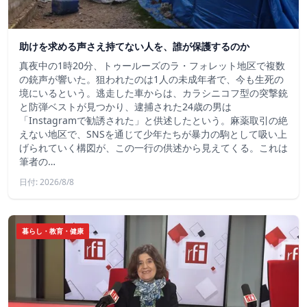
助けを求める声さえ持てない人を、誰が保護するのか
真夜中の1時20分、トゥールーズのラ・フォレット地区で複数
の銃声が響いた。狙われたのは1人の未成年者で、今も生死の
境にいるという。逃走した車からは、カラシニコフ型の突撃銃
と防弾ベストが見つかり、逮捕された24歳の男は
「Instagramで勧誘された」と供述したという。麻薬取引の絶
えない地区で、SNSを通じて少年たちが暴力の駒として吸い上
げられていく構図が、この一行の供述から見えてくる。これは
筆者の…
日付: 2026/8/8
暮らし・教育・健康