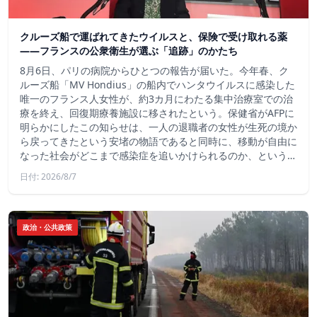
クルーズ船で運ばれてきたウイルスと、保険で受け取れる薬
――フランスの公衆衛生が選ぶ「追跡」のかたち
8月6日、パリの病院からひとつの報告が届いた。今年春、ク
ルーズ船「MV Hondius」の船内でハンタウイルスに感染した
唯一のフランス人女性が、約3カ月にわたる集中治療室での治
療を終え、回復期療養施設に移されたという。保健省がAFPに
明らかにしたこの知らせは、一人の退職者の女性が生死の境か
ら戻ってきたという安堵の物語であると同時に、移動が自由に
なった社会がどこまで感染症を追いかけられるのか、という…
日付: 2026/8/7
政治・公共政策