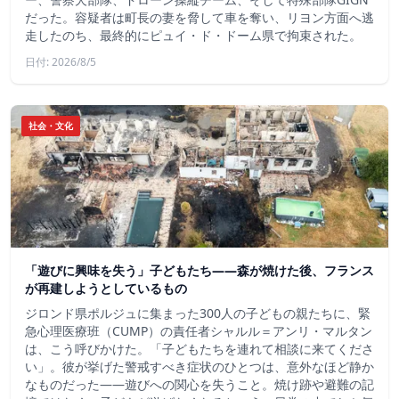
だった。容疑者は町長の妻を脅して車を奪い、リヨン方面へ逃
走したのち、最終的にピュイ・ド・ドーム県で拘束された。
日付: 2026/8/5
社会・文化
「遊びに興味を失う」子どもたち——森が焼けた後、フランス
が再建しようとしているもの
ジロンド県ポルジュに集まった300人の子どもの親たちに、緊
急心理医療班（CUMP）の責任者シャルル＝アンリ・マルタン
は、こう呼びかけた。「子どもたちを連れて相談に来てくださ
い」。彼が挙げた警戒すべき症状のひとつは、意外なほど静か
なものだった――遊びへの関心を失うこと。焼け跡や避難の記