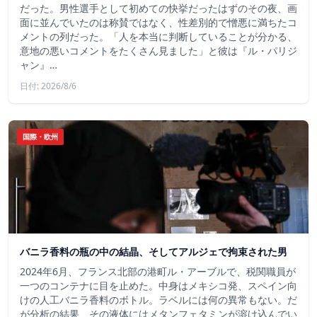
だった。男性選手として初めての快挙だったはずのその夜、画
面に並んでいたのは称賛ではなく、性差別的で憎悪に満ちたコ
メントの列だった。「人を本当に判断していることが分かる、
意地の悪いコメントをたくさん見ました」と彼は『ル・パリジ
ャン』…
日付: 2026/8/6
国際・欧州
バニラ香料の瓶の中の結晶、そしてアルジェで拘束された男
2024年6月、フランス北部の港町ル・アーブルで、税関職員が
一つのコンテナに目を止めた。中身はメキシコ発、スペイン向
けの人工バニラ香料のボトル。ラベルには何の異常もない。だ
が分析の結果、その液体にはメタンフェタミンが溶け込んでい