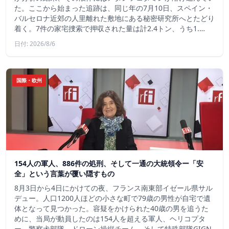
た。ここから始まった追跡は、同じ年の7月10日、スペイン・
バルセロナ近郊の人里離れた敷地にある秘密研究所へとたどり
着く。7件の家宅捜索で押収された量は計2.4トン、うち1.…
日付: 2026/8/6
国際・欧州
154人の軍人、886件の処刑、そして一通の大統領令ー「安
全」という言葉が覆い隠すもの
8月3日から4日にかけての夜、フランス南東部イゼール県サル
デュー。人口1200人ほどの小さな町で79歳の男性が自宅で遺
体となって見つかった。容疑をかけられた40歳の男を追うた
めに、当局が動員したのは154人を超える軍人、ヘリコプタ
ー、警察犬部隊、ドローン操縦チーム、そして特殊部隊GIGN