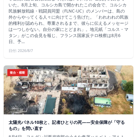
いた。8月上旬、コルシカ島で開かれたこの会合で、コルシカ
民族解放戦線・戦闘員同盟（FLNC-UC）のメンバーは、島の
外からやってくる人々に向けてこう告げた。「われわれの民族
的権利が認められ、尊重されるまで、彼らに伝えるメッセージ
は一つしかない。自分の家にとどまれ」。地元紙「コルス・マ
タン」がこの会見を報じ、フランス国家反テロ検察は8月6
日、予…
日付: 2026/8/7
複合・横断
太陽光パネル10枚と、記者ひとりの死——安全保障が「守る
もの」を問い直す
8月6日、ヨルダン川西岸南部の小さな集落ハルベト・アルト