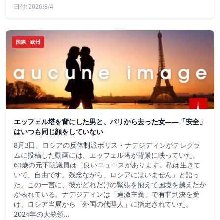
日付: 2026/8/4
国際・欧州
エッフェル塔を背にした男と、パリから去った女——「安全」
はいつも同じ顔をしていない
8月3日、ロシアの反体制派ボリス・ナデジディンがテレグラ
ムに投稿した動画には、エッフェル塔が背景に映っていた。
63歳の元下院議員は「良いニュースがあります。私は生きて
いて、自由です。残念ながら、ロシアにはいません」と語っ
た。この一言に、彼がどれだけの緊張を抱えて国境を越えたか
が表れている。ナデジディンは「過激主義」で有罪判決を受
け、ロシア当局から「外国の代理人」に指定されていた。
2024年の大統領…