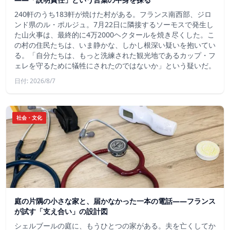
240軒のうち183軒が焼けた村がある。フランス南西部、ジロ
ンド県のル・ポルジュ。7月22日に隣接するソーモスで発生し
た山火事は、最終的に4万2000ヘクタールを焼き尽くした。こ
の村の住民たちは、いま静かな、しかし根深い疑いを抱いてい
る。「自分たちは、もっと洗練された観光地であるカップ・フ
ェレを守るために犠牲にされたのではないか」という疑いだ。
日付: 2026/8/7
社会・文化
庭の片隅の小さな家と、届かなかった一本の電話——フランス
が試す「支え合い」の設計図
シェルブールの庭に、もうひとつの家がある。夫を亡くしてか