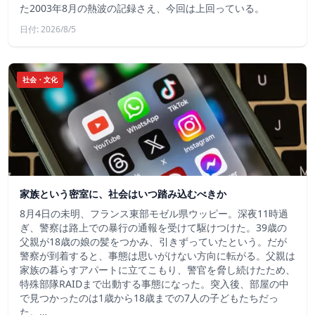
た2003年8月の熱波の記録さえ、今回は上回っている。
日付: 2026/8/5
社会・文化
家族という密室に、社会はいつ踏み込むべきか
8月4日の未明、フランス東部モゼル県ウッピー。深夜11時過
ぎ、警察は路上での暴行の通報を受けて駆けつけた。39歳の
父親が18歳の娘の髪をつかみ、引きずっていたという。だが
警察が到着すると、事態は思いがけない方向に転がる。父親は
家族の暮らすアパートに立てこもり、警官を脅し続けたため、
特殊部隊RAIDまで出動する事態になった。突入後、部屋の中
で見つかったのは1歳から18歳までの7人の子どもたちだっ
た。…