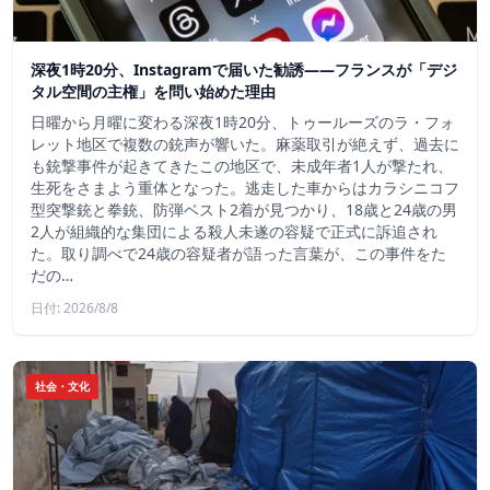
深夜1時20分、Instagramで届いた勧誘――フランスが「デジ
タル空間の主権」を問い始めた理由
日曜から月曜に変わる深夜1時20分、トゥールーズのラ・フォ
レット地区で複数の銃声が響いた。麻薬取引が絶えず、過去に
も銃撃事件が起きてきたこの地区で、未成年者1人が撃たれ、
生死をさまよう重体となった。逃走した車からはカラシニコフ
型突撃銃と拳銃、防弾ベスト2着が見つかり、18歳と24歳の男
2人が組織的な集団による殺人未遂の容疑で正式に訴追され
た。取り調べで24歳の容疑者が語った言葉が、この事件をた
だの…
日付: 2026/8/8
社会・文化