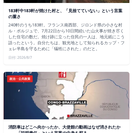
183軒中183軒が焼けた村と、「見捨てていない」という言葉
の重さ
240軒のうち183軒。フランス南西部、ジロンド県の小さな村
ル・ポルジュで、7月22日から10日間続いた山火事が焼き尽く
した住宅の数だ。焼け跡に立った住民の一人は、地元紙にこう
語ったという。自分たちは、観光地として知られるカップ・フ
ェレ半島を守るために「犠牲にされた」のだと。
日付: 2026/8/7
政治・公共政策
消防車はどこへ向かったか、大使館の動画はなぜ消されたか
——「説明責任」という言葉の中身を探る