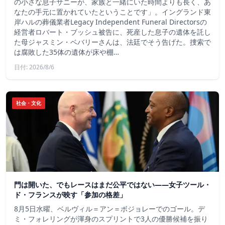
の小さな息子サニーが、家族と一緒にいた時間よりも長く、あ
なたの手元に置かれていたということです」。イングランド東
岸ハルの葬儀業者Legacy Independent Funeral Directorsの
経営者ロバート・ブッシュ被告に、死産した息子の遺体を託し
た母ジャスミン・ベバリーさんは、法廷でそう告げた。捜索で
は腐敗した35体の遺体が床や棚…
日付: 2026/8/6
社会・文化
門は開いた、でもレースはまだ公平ではない――女子ツール・
ド・フランスが映す「参加の格差」
8月5日水曜、ベルヴィル＝アン＝ボジョレーでのゴール。デ
ミ・フォレリングが渾身のスプリントで3人の優勝候補を振り