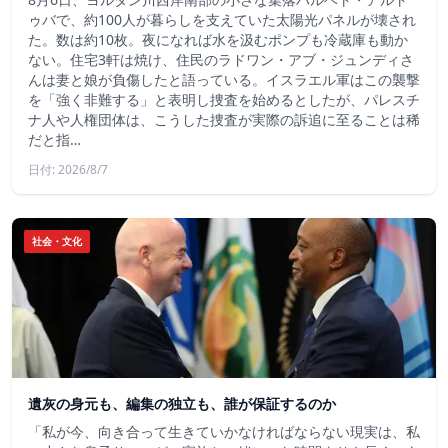
ゥバで、約100人が暮らしを支えていた太陽光パネルが壊され
た。数は約10枚。夜になれば水を汲むポンプも冷蔵庫も動か
ない。住宅3軒は焼け、住民のラドワン・アブ・ジュンディさ
んは妻と娘が負傷したと語っている。イスラエル軍はこの襲撃
を「強く非難する」と表明し捜査を始めるとしたが、パレスチ
ナ人や人権団体は、こうした捜査が実際の訴追に至ることは稀
だと指…
日付: 2026/8/7
社会・文化
遺灰の身元も、編集の独立も、誰が保証するのか
「私が今、向き合って生きていかなければならない現実は、私