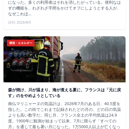
になった。多くの利用者はそれを消したがっている。便利なは
ずの機能を、わざわざ手間をかけてオフにしようとする人が、
なぜこれほ…
日付: 2026/8/5
環境・エネルギー
森が焼け、川が温まり、海が煮える夏に、フランスは「元に戻
す」のをやめようとしている
南仏マリニャーヌの気温計は、2026年7月のある日、40.5度を
指した。この街でこれまで記録されたどの月の、どの日の気温
よりも高い数字だ。同じ月、フランス全土の平均気温は24.9
度。1900年に観測が始まって以来、7月に限らず「すべての
月」を通じて最も暑い月になった。1万5000人以上が亡くなっ