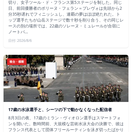
切り、女子ツール・ド・フランス第5ステージを制した。同じ
日、前回優勝者のポリーヌ・フェラン＝プレヴォは先頭から2
分35秒遅れでフィニッシュし、連覇の夢はほぼ絶たれた。ト
ップ選手たちが山岳ステージで数十秒を削り合う、その同じレ
ースの別の場所では、22歳のソレーヌ・ミュレールが合宿に
ノートパ…
日付: 2026/8/6
複合・横断
17歳の水泳選手と、シーツの下で動かなくなった配信者
8月3日の夜、17歳のミラン・ヴィオロン選手はスマートフォ
ンを開いた。数時間前、大規模な芸術水泳大会の決勝で、彼は
フランス代表として団体フリールーティンを泳ぎ切ったばかり