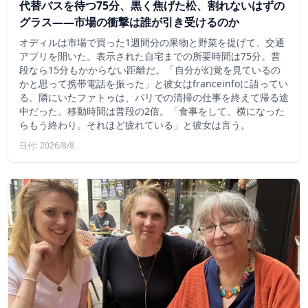
代替バスを待つ75分、黒く焦げた松、割れないはずの
グラス——市場の衝撃は誰が引き受けるのか
オディルは市場で買った1週間分の果物と野菜を提げて、交通
アプリを開いた。表示された自宅までの所要時間は75分。普
段なら15分もかからない距離だ。「自分が幻覚を見ているの
かと思って携帯電話を振った」と彼女はfranceinfoに語ってい
る。隣にいたファトゥは、パリでの清掃の仕事を終えて帰る途
中だった。移動時間は普段の2倍。「食事をして、横になった
らもう終わり。それほど疲れている」と彼女は言う。
日付: 2026/8/8