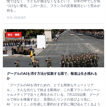
憶ではなく、子どもが遊ばなくなるという、日常の中でしか気
づけない変化。この一文に、フランスの災害復旧という営みが
何を…
日付: 2026/8/5
複合・横断
グーグルのAIを消す方法が拡散する国で、報道は生き残れる
か
「グーグルのAIを消すための、とても簡単なチュートリア
ル」。そんな出だしで始まる動画が、この夏フランスのソーシ
ャルメディアで次々と再生されている。7月22日以降、グーグ
ルで何かを検索すると、見慣れたリンクの並びより先に、
AI「ジェミニ」が生成した要約がまず目に飛び込んでくるよう