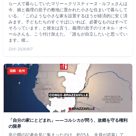
ら一人で暮らしていたマリー＝クリスティーヌ・ルフェさんは
今、娘と義理の息子の敷地に置かれた小さな住まいで暮らして
いる。「このような小さな家を設置するほうが経済的に安く済
みます。子どもたちのすぐそばにいれば、必要なものはすべて
そろっています」と彼女は言う。義理の息子のリオネル・オベ
ールさんも、こう付け加えた。「誰もが自立したいと思ってい
ます。彼…
日付: 2026/8/7
国際・欧州
「自分の家にとどまれ」——コルシカが問う、故郷を守る権利
の限界
非公開の記者会見に集まったのは、約15人。全員が武装して