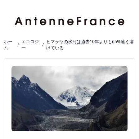
ホー
エコロジ
ヒマラヤの氷河は過去10年よりも65%速く溶
/
/
ム
ー
けている