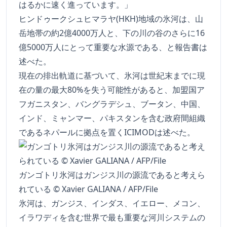
はるかに速く進っています。」
ヒンドゥークシュヒマラヤ(HKH)地域の氷河は、山
岳地帯の約2億4000万人と、下の川の谷のさらに16
億5000万人にとって重要な水源である、と報告書は
述べた。
現在の排出軌道に基づいて、氷河は世紀末までに現
在の量の最大80%を失う可能性があると、加盟国ア
フガニスタン、バングラデシュ、ブータン、中国、
インド、ミャンマー、パキスタンを含む政府間組織
であるネパールに拠点を置くICIMODは述べた。
ガンゴトリ氷河はガンジス川の源流であると考えら
れている © Xavier GALIANA / AFP/File
氷河は、ガンジス、インダス、イエロー、メコン、
イラワディを含む世界で最も重要な河川システムの