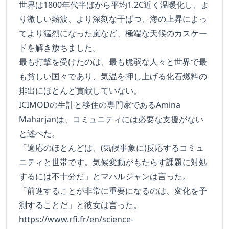
世界は1800年代半ばから平均1.2C近く温暖化し、よ
り激しい熱波、より深刻な干ばつ、海の上昇によっ
てより猛烈になった嵐など、極端な天候のカスケー
ドを解き放ちました。
最も打撃を受けたのは、最も脆弱な人々と世界で最
も貧しい国々であり、気温を押し上げる化石燃料の
排出にほとんど貢献していない。
ICIMODの生計と移住の専門家であるAmina
Maharjanは、コミュニティには必要な支援がない
と述べた。
「適応のほとんどは、(気候事象に)反応するコミュ
ニティと世帯です。気候変動がもたらす課題に対処
するには不十分だ」とマハルジャンは言った。
「前進することが非常に重要になるのは、変化を予
測することだ」と彼女は言った。
https://www.rfi.fr/en/science-