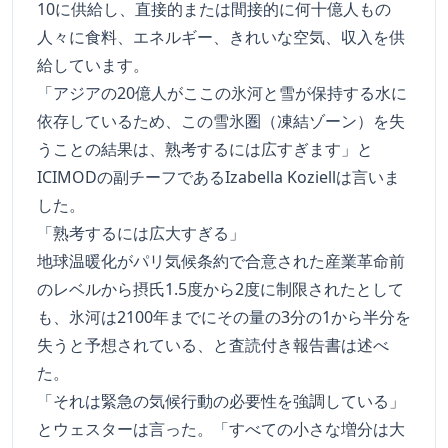
10に供給し、直接的または間接的に何十億人もの
人々に食料、エネルギー、きれいな空気、収入を供
給しています。
「アジアの20億人がここの氷河と雪が保持する水に
依存しているため、この雪氷圏（凍結ゾーン）を失
うことの結果は、熟考するには広すぎます」と
ICIMODの副チーフであるIzabella Koziellは言いま
した。
「熟考するには広大すぎる」
地球温暖化がパリ気候条約で合意された産業革命前
のレベルから摂氏1.5度から2度に制限されたとして
も、氷河は2100年までにその量の3分の1から半分を
失うと予想されている、と査読付き報告書は述べ
た。
「それは緊急の気候行動の必要性を強調している」
とウェスターは言った。「すべての小さな増分は大