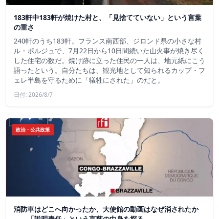
183軒中183軒が焼けた村と、「見捨てていない」という言葉
の重さ
240軒のうち183軒。フランス南西部、ジロンド県の小さな村
ル・ポルジュで、7月22日から10日間続いた山火事が焼き尽く
した住宅の数だ。焼け跡に立った住民の一人は、地元紙にこう
語ったという。自分たちは、観光地として知られるカップ・フ
ェレ半島を守るために「犠牲にされた」のだと。
日付: 2026/8/7
政治・公共政策
消防車はどこへ向かったか、大使館の動画はなぜ消されたか
——「説明責任」という言葉の中身を探る