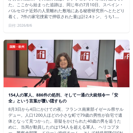
た。ここから始まった追跡は、同じ年の7月10日、スペイン・
バルセロナ近郊の人里離れた敷地にある秘密研究所へとたどり
着く。7件の家宅捜索で押収された量は計2.4トン、うち1.…
日付: 2026/8/6
国際・欧州
154人の軍人、886件の処刑、そして一通の大統領令ー「安
全」という言葉が覆い隠すもの
8月3日から4日にかけての夜、フランス南東部イゼール県サル
デュー。人口1200人ほどの小さな町で79歳の男性が自宅で遺
体となって見つかった。容疑をかけられた40歳の男を追うた
めに、当局が動員したのは154人を超える軍人、ヘリコプタ
ー、警察犬部隊、ドローン操縦チーム、そして特殊部隊GIGN