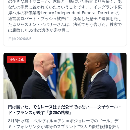
の小さな息子サニーが、家族と一緒にいた時間よりも長く、あ
なたの手元に置かれていたということです」。イングランド東
岸ハルの葬儀業者Legacy Independent Funeral Directorsの
経営者ロバート・ブッシュ被告に、死産した息子の遺体を託し
た母ジャスミン・ベバリーさんは、法廷でそう告げた。捜索で
は腐敗した35体の遺体が床や棚…
日付: 2026/8/6
社会・文化
門は開いた、でもレースはまだ公平ではない――女子ツール・
ド・フランスが映す「参加の格差」
8月5日水曜、ベルヴィル＝アン＝ボジョレーでのゴール。デ
ミ・フォレリングが渾身のスプリントで3人の優勝候補を振り