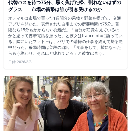
代替バスを待つ75分、黒く焦げた松、割れないはずの
グラス——市場の衝撃は誰が引き受けるのか
オディルは市場で買った1週間分の果物と野菜を提げて、交通
アプリを開いた。表示された自宅までの所要時間は75分。普
段なら15分もかからない距離だ。「自分が幻覚を見ているの
かと思って携帯電話を振った」と彼女はfranceinfoに語ってい
る。隣にいたファトゥは、パリでの清掃の仕事を終えて帰る途
中だった。移動時間は普段の2倍。「食事をして、横になった
らもう終わり。それほど疲れている」と彼女は言う。
日付: 2026/8/8