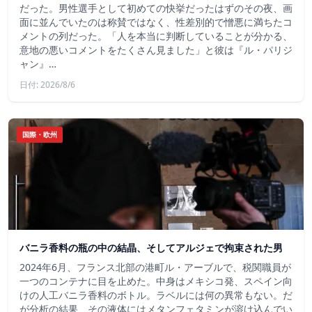
だった。男性選手として初めての快挙だったはずのその夜、画
面に並んでいたのは称賛ではなく、性差別的で憎悪に満ちたコ
メントの列だった。「人を本当に判断していることが分かる、
意地の悪いコメントをたくさん見ました」と彼は『ル・パリジ
ャン』…
日付: 2026/8/6
国際・欧州
バニラ香料の瓶の中の結晶、そしてアルジェで拘束された男
2024年6月、フランス北部の港町ル・アーブルで、税関職員が
一つのコンテナに目を止めた。中身はメキシコ発、スペイン向
けの人工バニラ香料のボトル。ラベルには何の異常もない。だ
が分析の結果、その液体にはメタンフェタミンが溶け込んでい