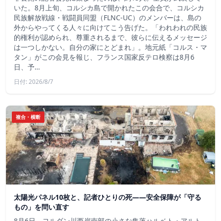
いた。8月上旬、コルシカ島で開かれたこの会合で、コルシカ
民族解放戦線・戦闘員同盟（FLNC-UC）のメンバーは、島の
外からやってくる人々に向けてこう告げた。「われわれの民族
的権利が認められ、尊重されるまで、彼らに伝えるメッセージ
は一つしかない。自分の家にとどまれ」。地元紙「コルス・マ
タン」がこの会見を報じ、フランス国家反テロ検察は8月6
日、予…
日付: 2026/8/7
複合・横断
太陽光パネル10枚と、記者ひとりの死——安全保障が「守る
もの」を問い直す
8月6日、ヨルダン川西岸南部の小さな集落ハルベト・アルト