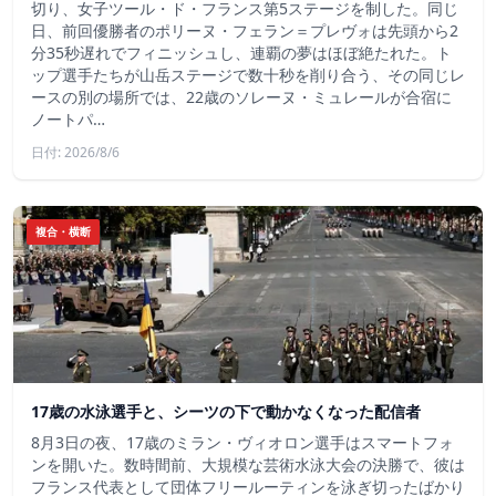
切り、女子ツール・ド・フランス第5ステージを制した。同じ
日、前回優勝者のポリーヌ・フェラン＝プレヴォは先頭から2
分35秒遅れでフィニッシュし、連覇の夢はほぼ絶たれた。ト
ップ選手たちが山岳ステージで数十秒を削り合う、その同じレ
ースの別の場所では、22歳のソレーヌ・ミュレールが合宿に
ノートパ…
日付: 2026/8/6
複合・横断
17歳の水泳選手と、シーツの下で動かなくなった配信者
8月3日の夜、17歳のミラン・ヴィオロン選手はスマートフォ
ンを開いた。数時間前、大規模な芸術水泳大会の決勝で、彼は
フランス代表として団体フリールーティンを泳ぎ切ったばかり