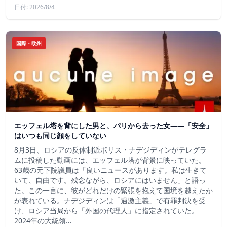
日付: 2026/8/4
国際・欧州
エッフェル塔を背にした男と、パリから去った女——「安全」
はいつも同じ顔をしていない
8月3日、ロシアの反体制派ボリス・ナデジディンがテレグラ
ムに投稿した動画には、エッフェル塔が背景に映っていた。
63歳の元下院議員は「良いニュースがあります。私は生きて
いて、自由です。残念ながら、ロシアにはいません」と語っ
た。この一言に、彼がどれだけの緊張を抱えて国境を越えたか
が表れている。ナデジディンは「過激主義」で有罪判決を受
け、ロシア当局から「外国の代理人」に指定されていた。
2024年の大統領…