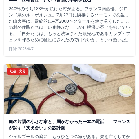
240軒のうち183軒が焼けた村がある。フランス南西部、ジロ
ンド県のル・ポルジュ。7月22日に隣接するソーモスで発生し
た山火事は、最終的に4万2000ヘクタールを焼き尽くした。こ
の村の住民たちは、いま静かな、しかし根深い疑いを抱いてい
る。「自分たちは、もっと洗練された観光地であるカップ・フ
ェレを守るために犠牲にされたのではないか」という疑いだ。
日付: 2026/8/7
社会・文化
庭の片隅の小さな家と、届かなかった一本の電話——フランス
が試す「支え合い」の設計図
シェルブールの庭に、もうひとつの家がある。夫を亡くしてか