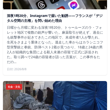
深夜1時20分、Instagramで届いた勧誘――フランスが「デジ
タル空間の主権」を問い始めた理由
日曜から月曜に変わる深夜1時20分、トゥールーズのラ・フォ
レット地区で複数の銃声が響いた。麻薬取引が絶えず、過去に
も銃撃事件が起きてきたこの地区で、未成年者1人が撃たれ、
生死をさまよう重体となった。逃走した車からはカラシニコフ
型突撃銃と拳銃、防弾ベスト2着が見つかり、18歳と24歳の男
2人が組織的な集団による殺人未遂の容疑で正式に訴追され
た。取り調べで24歳の容疑者が語った言葉が、この事件をた
だの…
日付: 2026/8/8
社会・文化