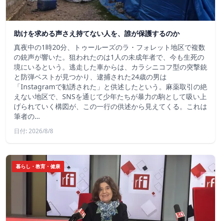
助けを求める声さえ持てない人を、誰が保護するのか
真夜中の1時20分、トゥールーズのラ・フォレット地区で複数
の銃声が響いた。狙われたのは1人の未成年者で、今も生死の
境にいるという。逃走した車からは、カラシニコフ型の突撃銃
と防弾ベストが見つかり、逮捕された24歳の男は
「Instagramで勧誘された」と供述したという。麻薬取引の絶
えない地区で、SNSを通じて少年たちが暴力の駒として吸い上
げられていく構図が、この一行の供述から見えてくる。これは
筆者の…
日付: 2026/8/8
暮らし・教育・健康