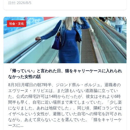
日付: 2026/8/5
社会・文化
「帰っていい」と言われた日、猫をキャリーケースに入れられ
なかった女性の話
8月3日月曜日の朝7時半、ジロンド県ル・ポルジュ。退職者の
エヴリーヌ・ドリビエは、まだ誰もいない道路脇に立ってい
た。公式の帰宅許可は14時からだったが、彼女はそれより6時
間半も早く、自宅に近い場所まで来てしまっていた。「少し楽
になりました。あれは地獄でした」。同じ頃、隣町コランでは
イザベルという女性が、避難していた自宅への帰宅を許可され
ながら、あえて戻らないことを選んでいた。「猫をキャリーケ
ースに…