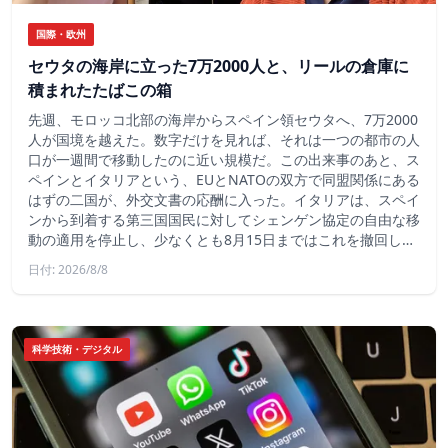
国際・欧州
セウタの海岸に立った7万2000人と、リールの倉庫に
積まれたたばこの箱
先週、モロッコ北部の海岸からスペイン領セウタへ、7万2000
人が国境を越えた。数字だけを見れば、それは一つの都市の人
口が一週間で移動したのに近い規模だ。この出来事のあと、ス
ペインとイタリアという、EUとNATOの双方で同盟関係にある
はずの二国が、外交文書の応酬に入った。イタリアは、スペイ
ンから到着する第三国国民に対してシェンゲン協定の自由な移
動の適用を停止し、少なくとも8月15日まではこれを撤回し…
日付: 2026/8/8
科学技術・デジタル