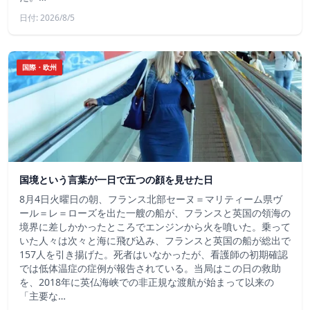
日付: 2026/8/5
国際・欧州
国境という言葉が一日で五つの顔を見せた日
8月4日火曜日の朝、フランス北部セーヌ＝マリティーム県ヴ
ール＝レ＝ローズを出た一艘の船が、フランスと英国の領海の
境界に差しかかったところでエンジンから火を噴いた。乗って
いた人々は次々と海に飛び込み、フランスと英国の船が総出で
157人を引き揚げた。死者はいなかったが、看護師の初期確認
では低体温症の症例が報告されている。当局はこの日の救助
を、2018年に英仏海峡での非正規な渡航が始まって以来の
「主要な…