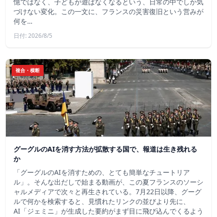
憶ではなく、子どもが遊ばなくなるという、日常の中でしか気
づけない変化。この一文に、フランスの災害復旧という営みが
何を…
日付: 2026/8/5
複合・横断
グーグルのAIを消す方法が拡散する国で、報道は生き残れる
か
「グーグルのAIを消すための、とても簡単なチュートリア
ル」。そんな出だしで始まる動画が、この夏フランスのソーシ
ャルメディアで次々と再生されている。7月22日以降、グーグ
ルで何かを検索すると、見慣れたリンクの並びより先に、
AI「ジェミニ」が生成した要約がまず目に飛び込んでくるよう