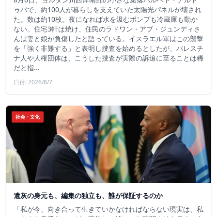
ゥバで、約100人が暮らしを支えていた太陽光パネルが壊され
た。数は約10枚。夜になれば水を汲むポンプも冷蔵庫も動か
ない。住宅3軒は焼け、住民のラドワン・アブ・ジュンディさ
んは妻と娘が負傷したと語っている。イスラエル軍はこの襲撃
を「強く非難する」と表明し捜査を始めるとしたが、パレスチ
ナ人や人権団体は、こうした捜査が実際の訴追に至ることは稀
だと指…
日付: 2026/8/7
社会・文化
遺灰の身元も、編集の独立も、誰が保証するのか
「私が今、向き合って生きていかなければならない現実は、私