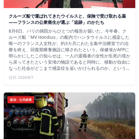
クルーズ船で運ばれてきたウイルスと、保険で受け取れる薬
――フランスの公衆衛生が選ぶ「追跡」のかたち
8月6日、パリの病院からひとつの報告が届いた。今年春、ク
ルーズ船「MV Hondius」の船内でハンタウイルスに感染した
唯一のフランス人女性が、約3カ月にわたる集中治療室での治
療を終え、回復期療養施設に移されたという。保健省がAFPに
明らかにしたこの知らせは、一人の退職者の女性が生死の境か
ら戻ってきたという安堵の物語であると同時に、移動が自由に
なった社会がどこまで感染症を追いかけられるのか、という…
日付: 2026/8/7
政治・公共政策