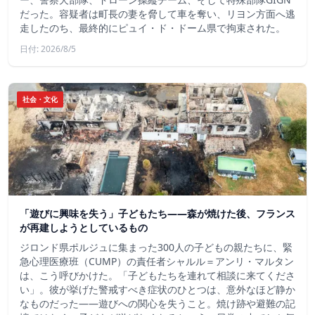
だった。容疑者は町長の妻を脅して車を奪い、リヨン方面へ逃
走したのち、最終的にピュイ・ド・ドーム県で拘束された。
日付: 2026/8/5
社会・文化
「遊びに興味を失う」子どもたち——森が焼けた後、フランス
が再建しようとしているもの
ジロンド県ポルジュに集まった300人の子どもの親たちに、緊
急心理医療班（CUMP）の責任者シャルル＝アンリ・マルタン
は、こう呼びかけた。「子どもたちを連れて相談に来てくださ
い」。彼が挙げた警戒すべき症状のひとつは、意外なほど静か
なものだった――遊びへの関心を失うこと。焼け跡や避難の記