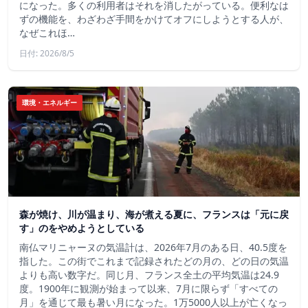
になった。多くの利用者はそれを消したがっている。便利なは
ずの機能を、わざわざ手間をかけてオフにしようとする人が、
なぜこれほ…
日付: 2026/8/5
環境・エネルギー
森が焼け、川が温まり、海が煮える夏に、フランスは「元に戻
す」のをやめようとしている
南仏マリニャーヌの気温計は、2026年7月のある日、40.5度を
指した。この街でこれまで記録されたどの月の、どの日の気温
よりも高い数字だ。同じ月、フランス全土の平均気温は24.9
度。1900年に観測が始まって以来、7月に限らず「すべての
月」を通じて最も暑い月になった。1万5000人以上が亡くなっ