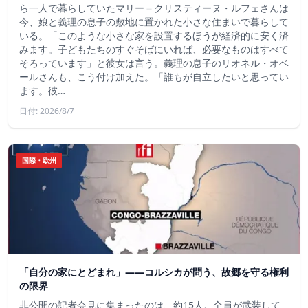
ら一人で暮らしていたマリー＝クリスティーヌ・ルフェさんは
今、娘と義理の息子の敷地に置かれた小さな住まいで暮らして
いる。「このような小さな家を設置するほうが経済的に安く済
みます。子どもたちのすぐそばにいれば、必要なものはすべて
そろっています」と彼女は言う。義理の息子のリオネル・オベ
ールさんも、こう付け加えた。「誰もが自立したいと思ってい
ます。彼…
日付: 2026/8/7
国際・欧州
「自分の家にとどまれ」——コルシカが問う、故郷を守る権利
の限界
非公開の記者会見に集まったのは、約15人。全員が武装して