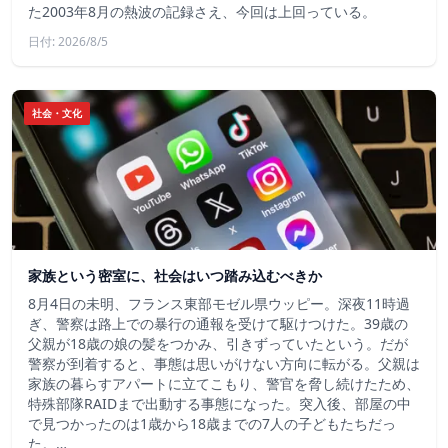
た2003年8月の熱波の記録さえ、今回は上回っている。
日付: 2026/8/5
社会・文化
家族という密室に、社会はいつ踏み込むべきか
8月4日の未明、フランス東部モゼル県ウッピー。深夜11時過
ぎ、警察は路上での暴行の通報を受けて駆けつけた。39歳の
父親が18歳の娘の髪をつかみ、引きずっていたという。だが
警察が到着すると、事態は思いがけない方向に転がる。父親は
家族の暮らすアパートに立てこもり、警官を脅し続けたため、
特殊部隊RAIDまで出動する事態になった。突入後、部屋の中
で見つかったのは1歳から18歳までの7人の子どもたちだっ
た。…