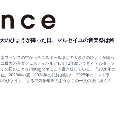
大のひょうが降った日、マルセイユの音楽祭は終
5日、南フランスの空からテニスボールほどの大きさのひょうが降っ
ユ最大の音楽フェスティバルとして12年続いてきたデルタ・フ
の日のことをInstagramにこう書き残している。「2020年の
、2023年の嵐、2024年の記録的洪水、2025年のミストラ
6年のひょう」。まるで気象年表のようなこの一文の後に続くの