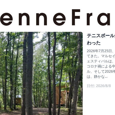
テニスボール
わった
2026年7月2
てきた。マルセイ
ェスティバルは、そ
コロナ禍による中止
ル、そして202
は、静かな…
日付: 2026/8/8