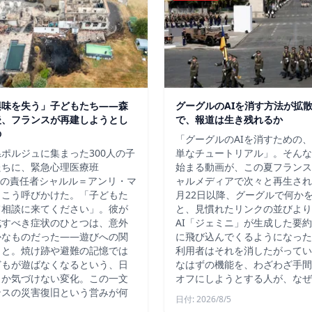
興味を失う」子どもたち——森
グーグルのAIを消す方法が拡
後、フランスが再建しようとし
で、報道は生き残れるか
の
「グーグルのAIを消すための
ポルジュに集まった300人の子
単なチュートリアル」。そんな
たちに、緊急心理医療班
始まる動画が、この夏フランス
）の責任者シャルル＝アンリ・マ
ャルメディアで次々と再生され
、こう呼びかけた。「子どもた
月22日以降、グーグルで何か
て相談に来てください」。彼が
と、見慣れたリンクの並びより
戒すべき症状のひとつは、意外
AI「ジェミニ」が生成した要
かなものだった――遊びへの関
に飛び込んでくるようになった
こと。焼け跡や避難の記憶では
利用者はそれを消したがってい
どもが遊ばなくなるという、日
なはずの機能を、わざわざ手間
しか気づけない変化。この一文
オフにしようとする人が、なぜ
ンスの災害復旧という営みが何
日付: 2026/8/5