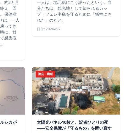
、約3カ月
一人は、地元紙にこう語ったという。自
終え、回
分たちは、観光地として知られるカッ
。保健省
プ・フェレ半島を守るために「犠牲にさ
らせは、一人
れた」のだと。
戻ってき
日付: 2026/8/7
時に、移
で感染症
…
複合・横断
ルシカが
太陽光パネル10枚と、記者ひとりの死
——安全保障が「守るもの」を問い直す