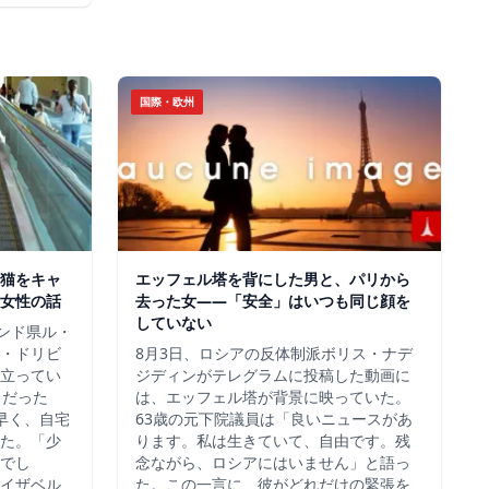
国際・欧州
猫をキャ
エッフェル塔を背にした男と、パリから
女性の話
去った女——「安全」はいつも同じ顔を
していない
ロンド県ル・
・ドリビ
8月3日、ロシアの反体制派ボリス・ナデ
立ってい
ジディンがテレグラムに投稿した動画に
らだった
は、エッフェル塔が背景に映っていた。
早く、自宅
63歳の元下院議員は「良いニュースがあ
た。「少
ります。私は生きていて、自由です。残
でし
念ながら、ロシアにはいません」と語っ
イザベル
た。この一言に、彼がどれだけの緊張を