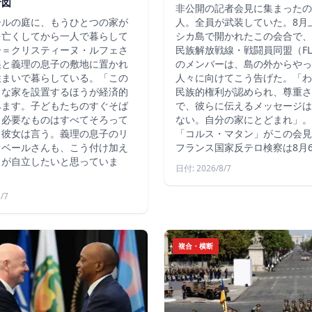
計図
非公開の記者会見に集まったの
ールの庭に、もうひとつの家が
人。全員が武装していた。8月
を亡くしてから一人で暮らして
シカ島で開かれたこの会合で、
ー＝クリスティーヌ・ルフェさ
民族解放戦線・戦闘員同盟（FLN
娘と義理の息子の敷地に置かれ
のメンバーは、島の外からやっ
住まいで暮らしている。「この
人々に向けてこう告げた。「わ
さな家を設置するほうが経済的
民族的権利が認められ、尊重さ
みます。子どもたちのすぐそば
で、彼らに伝えるメッセージは
、必要なものはすべてそろって
ない。自分の家にとどまれ」。
と彼女は言う。義理の息子のリ
「コルス・マタン」がこの会見
オベールさんも、こう付け加え
フランス国家反テロ検察は8月
もが自立したいと思っていま
日付: 2026/8/7
/7
複合・横断