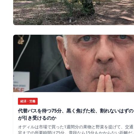
経済・労働
代替バスを待つ75分、黒く焦げた松、割れないはず
が引き受けるのか
オディルは市場で買った1週間分の果物と野菜を提げて、交通
宅までの所要時間は75分。普段なら15分もかからない距離