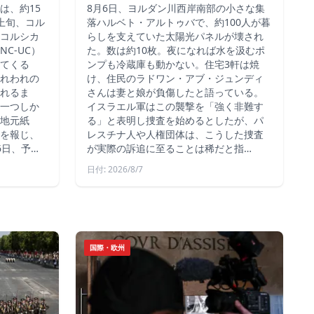
は、約15
8月6日、ヨルダン川西岸南部の小さな集
上旬、コル
落ハルベト・アルトゥバで、約100人が暮
コルシカ
らしを支えていた太陽光パネルが壊され
C-UC）
た。数は約10枚。夜になれば水を汲むポ
てくる
ンプも冷蔵庫も動かない。住宅3軒は焼
れわれの
け、住民のラドワン・アブ・ジュンディ
れるま
さんは妻と娘が負傷したと語っている。
一つしか
イスラエル軍はこの襲撃を「強く非難す
地元紙
る」と表明し捜査を始めるとしたが、パ
を報じ、
レスチナ人や人権団体は、こうした捜査
6日、予…
が実際の訴追に至ることは稀だと指…
日付: 2026/8/7
国際・欧州