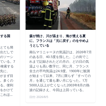
散する国
森が焼け、川が温まり、海が煮える夏
に、フランスは「元に戻す」のをやめよ
うとしている
、とても簡
出だしで
南仏マリニャーヌの気温計は、2026年7月
のソーシ
のある日、40.5度を指した。この街でこ
ている。7
れまで記録されたどの月の、どの日の気
を検索する
温よりも高い数字だ。同じ月、フランス
先に、
全土の平均気温は24.9度。1900年に観測
約がまず目
が始まって以来、7月に限らず「すべての
。多くの
月」を通じて最も暑い月になった。1万
る。便利
5000人以上が亡くなった2003年8月の熱
をかけて
波の記録さえ、今回は上回っている。
これほ…
日付: 2026/8/5