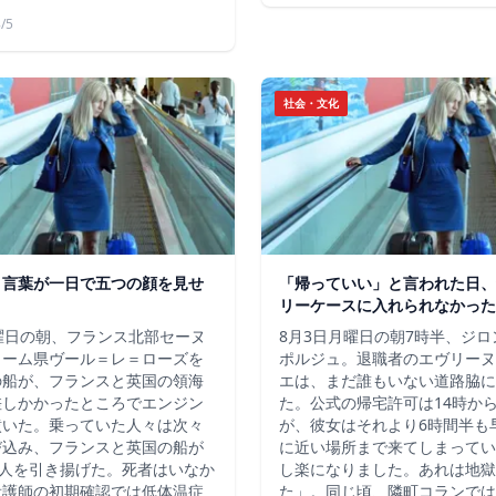
/5
社会・文化
う言葉が一日で五つの顔を見せ
「帰っていい」と言われた日、
リーケースに入れられなかった
曜日の朝、フランス北部セーヌ
8月3日月曜日の朝7時半、ジ
ィーム県ヴール＝レ＝ローズを
ポルジュ。退職者のエヴリーヌ
の船が、フランスと英国の領海
エは、まだ誰もいない道路脇に
差しかかったところでエンジン
た。公式の帰宅許可は14時か
噴いた。乗っていた人々は次々
が、彼女はそれより6時間半も
び込み、フランスと英国の船が
に近い場所まで来てしまってい
7人を引き揚げた。死者はいなか
し楽になりました。あれは地獄
看護師の初期確認では低体温症
た」。同じ頃、隣町コランでは