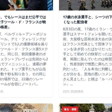
た、でもレースはまだ公平では
17歳の水泳選手と、シーツの
女子ツール・ド・フランスが映
くなった配信者
の格差」
8月3日の夜、17歳のミラン・
曜、ベルヴィル＝アン＝ボジョ
選手はスマートフォンを開いた
ゴール。デミ・フォレリングが
前、大規模な芸術水泳大会の決
プリントで3人の優勝候補を振り
はフランス代表として団体フリ
子ツール・ド・フランス第5ステ
ィンを泳ぎ切ったばかりだった
した。同じ日、前回優勝者のポ
手として初めての快挙だったは
フェラン＝プレヴォは先頭から2
夜、画面に並んでいたのは称賛
れでフィニッシュし、連覇の夢
く、性差別的で憎悪に満ちたコ
たれた。トップ選手たちが山岳
列だった。「人を本当に判断し
で数十秒を削り合う、その同じ
とが分かる、意地の悪いコメン
の場所では、22歳のソレー
さん見ました」と彼は『ル・パ
レールが合宿にノートパ…
ン』…
/6
日付: 2026/8/6
複合・横断