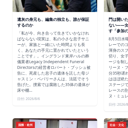
遺灰の身元も、編集の独立も、誰が保証
門は開い
するのか
ない――
す「参加
「私が今、向き合って生きていかなけれ
ばならない現実は、私の小さな息子サニ
8月5日水
ーが、家族と一緒にいた時間よりも長
レーでの
く、あなたの手元に置かれていたという
渾身のス
ことです」。イングランド東岸ハルの葬
切り、女
儀業者Legacy Independent Funeral
ージを制
Directorsの経営者ロバート・ブッシュ被
リーヌ・
告に、死産した息子の遺体を託した母ジ
分35秒遅
ャスミン・ベバリーさんは、法廷でそう
はほぼ絶
告げた。捜索では腐敗した35体の遺体が
ステージ
床や棚…
レースの別
ヌ・ミュ
日付: 2026/8/6
日付: 2026/8
国際・欧州
社会・文化