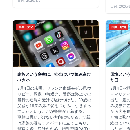
日付: 2026/8/5
日付: 2026/8
社会・文化
国際・欧州
家族という密室に、社会はいつ踏み込む
国境とい
べきか
た日
8月4日の未明、フランス東部モゼル県ウ
8月4日火
ッピー。深夜11時過ぎ、警察は路上での
＝マリテ
暴行の通報を受けて駆けつけた。39歳の
出た一艘
父親が18歳の娘の髪をつかみ、引きずっ
の境界に
ていたという。だが警察が到着すると、
から火を
事態は思いがけない方向に転がる。父親
と海に飛
は家族の暮らすアパートに立てこもり、
総出で15
警官を脅し続けたため、特殊部隊RAIDま
ったが、