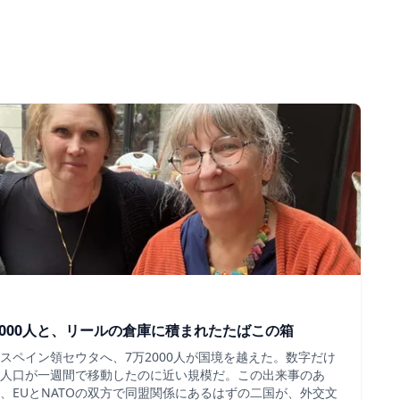
000人と、リールの倉庫に積まれたたばこの箱
スペイン領セウタへ、7万2000人が国境を越えた。数字だけ
人口が一週間で移動したのに近い規模だ。この出来事のあ
、EUとNATOの双方で同盟関係にあるはずの二国が、外交文