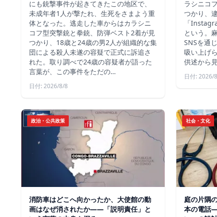
にも銃撃事件が起きてきたこの地区で、
ラシニコ
未成年者1人が撃たれ、生死をさまよう重
つかり、逮
体となった。逃走した車からはカラシニ
「Inst
コフ型突撃銃と拳銃、防弾ベスト2着が見
という。
つかり、18歳と24歳の男2人が組織的な集
SNSを通
団による殺人未遂の容疑で正式に訴追さ
吸い上げ
れた。取り調べで24歳の容疑者が語った
供述から
言葉が、この事件をただの…
日付: 2026/8
日付: 2026/8/8
政治・公共政策
社会・文化
消防車はどこへ向かったか、大使館の動
庭の片隅
画はなぜ消されたか——「説明責任」と
本の電話