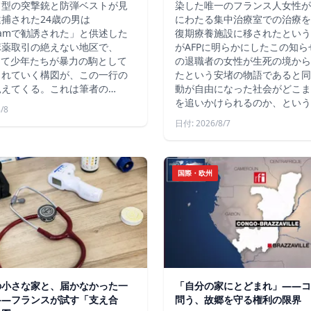
フ型の突撃銃と防弾ベストが見
染した唯一のフランス人女性が
捕された24歳の男は
にわたる集中治療室での治療を
agramで勧誘された」と供述した
復期療養施設に移されたという
麻薬取引の絶えない地区で、
がAFPに明らかにしたこの知
じて少年たちが暴力の駒として
の退職者の女性が生死の境から
られていく構図が、この一行の
たという安堵の物語であると同
見えてくる。これは筆者の…
動が自由になった社会がどこま
を追いかけられるのか、という
/8
日付: 2026/8/7
国際・欧州
の小さな家と、届かなかった一
「自分の家にとどまれ」——コ
——フランスが試す「支え合
問う、故郷を守る権利の限界