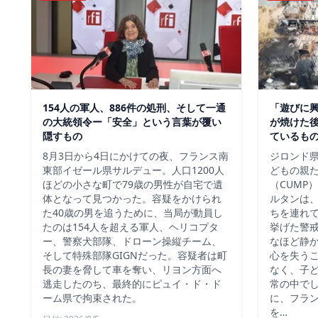
154人の軍人、886件の処刑、そして一通
「遊びに
の大統領令ー「安全」という言葉が覆い
が焼けた
隠すもの
ているも
8月3日から4日にかけての夜、フランス南
ジロンド県
東部イゼール県サルデュー。人口1200人
どもの親
ほどの小さな町で79歳の男性が自宅で遺
（CUMP
体となって見つかった。容疑をかけられ
ルタンは
た40歳の男を追うために、当局が動員し
ちを連れ
たのは154人を超える軍人、ヘリコプタ
挙げた警
ー、警察犬部隊、ドローン操縦チーム、
なほど静
そして特殊部隊GIGNだった。容疑者は町
心を失う
長の妻を脅して車を奪い、リヨン方面へ
なく、子
逃走したのち、最終的にピュイ・ド・ド
常の中で
ーム県で拘束された。
に、フラ
を…