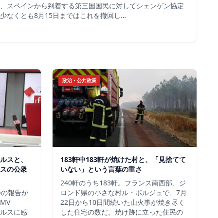
、スペインから到着する第三国国民に対してシェンゲン協定
少なくとも8月15日まではこれを撤回し…
政治・公共政策
ルスと、
183軒中183軒が焼けた村と、「見捨てて
スの公衆
いない」という言葉の重さ
240軒のうち183軒。フランス南西部、ジ
つの報告が
ロンド県の小さな村ル・ポルジュで、7月
MV
22日から10日間続いた山火事が焼き尽く
イルスに感
した住宅の数だ。焼け跡に立った住民の