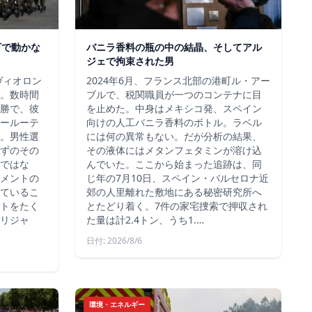
下で動かな
バニラ香料の瓶の中の結晶、そしてアル
ジェで拘束された男
ヴィオロン
2024年6月、フランス北部の港町ル・アー
。数時間
ブルで、税関職員が一つのコンテナに目
勝で、彼
を止めた。中身はメキシコ発、スペイン
ールーテ
向けの人工バニラ香料のボトル。ラベル
。男性選
には何の異常もない。だが分析の結果、
ずのその
その液体にはメタンフェタミンが溶け込
ではな
んでいた。ここから始まった追跡は、同
メントの
じ年の7月10日、スペイン・バルセロナ近
ているこ
郊の人里離れた敷地にある秘密研究所へ
トをたく
とたどり着く。7件の家宅捜索で押収され
リジャ
た量は計2.4トン、うち1.…
日付: 2026/8/6
環境・エネルギー