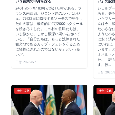
いう言葉の中身を探る
い」の設
240軒のうち183軒が焼けた村がある。フ
シェルブ
ランス南西部、ジロンド県のル・ポルジ
ある。夫
ュ。7月22日に隣接するソーモスで発生し
いたマリ
た山火事は、最終的に4万2000ヘクタール
んは今、
を焼き尽くした。この村の住民たちは、
た小さな
いま静かな、しかし根深い疑いを抱いて
ような小
いる。「自分たちは、もっと洗練された
に安く済
観光地であるカップ・フェレを守るため
にいれば
に犠牲にされたのではないか」という疑
います」
いだ。
オネル・
た。「誰
日付: 2026/8/7
す。彼…
日付: 2026/8
社会・文化
社会・文化