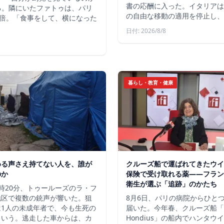
書の応酬に入った。イタリアは
いる。隣にいたファトゥは、パリ
の自由な移動の適用を停止し、
倍。「食事をして、横になった
日付: 2026/8/8
暮らし・教育・健康
める声さえ持てない人を、誰が
クルーズ船で運ばれてきたウイ
のか
保険で受け取れる薬――フラン
衛生が選ぶ「追跡」のかたち
時20分、トゥールーズのラ・フ
地区で複数の銃声が響いた。狙
8月6日、パリの病院からひと
は1人の未成年者で、今も生死の
届いた。今年春、クルーズ船「
という。逃走した車からは、カ
Hondius」の船内でハンタウ