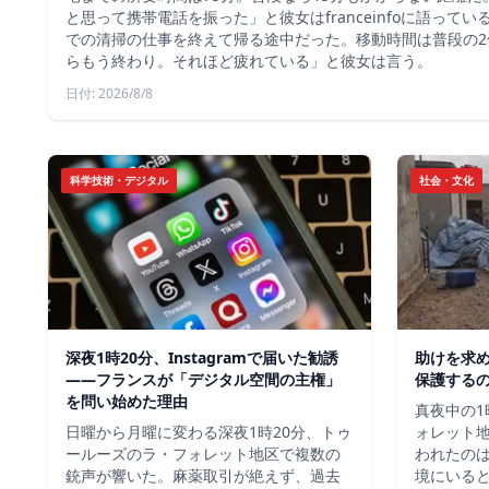
と思って携帯電話を振った」と彼女はfranceinfoに語って
での清掃の仕事を終えて帰る途中だった。移動時間は普段の2
らもう終わり。それほど疲れている」と彼女は言う。
日付: 2026/8/8
科学技術・デジタル
社会・文化
深夜1時20分、Instagramで届いた勧誘
助けを求
――フランスが「デジタル空間の主権」
保護する
を問い始めた理由
真夜中の1
日曜から月曜に変わる深夜1時20分、トゥ
ォレット
ールーズのラ・フォレット地区で複数の
われたの
銃声が響いた。麻薬取引が絶えず、過去
境にいる