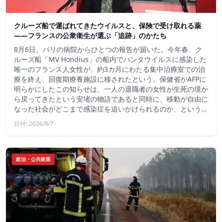
クルーズ船で運ばれてきたウイルスと、保険で受け取れる薬
――フランスの公衆衛生が選ぶ「追跡」のかたち
8月6日、パリの病院からひとつの報告が届いた。今年春、ク
ルーズ船「MV Hondius」の船内でハンタウイルスに感染した
唯一のフランス人女性が、約3カ月にわたる集中治療室での治
療を終え、回復期療養施設に移されたという。保健省がAFPに
明らかにしたこの知らせは、一人の退職者の女性が生死の境か
ら戻ってきたという安堵の物語であると同時に、移動が自由に
なった社会がどこまで感染症を追いかけられるのか、という…
日付: 2026/8/7
政治・公共政策