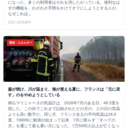
になった。多くの利用者はそれを消したがっている。便利なは
ずの機能を、わざわざ手間をかけてオフにしようとする人が、
なぜこれほ…
日付: 2026/8/5
環境・エネルギー
森が焼け、川が温まり、海が煮える夏に、フランスは「元に戻
す」のをやめようとしている
南仏マリニャーヌの気温計は、2026年7月のある日、40.5度を
指した。この街でこれまで記録されたどの月の、どの日の気温
よりも高い数字だ。同じ月、フランス全土の平均気温は24.9
度。1900年に観測が始まって以来、7月に限らず「すべての
月」を通じて最も暑い月になった。1万5000人以上が亡くなっ