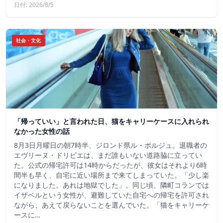
日付: 2026/8/5
社会・文化
「帰っていい」と言われた日、猫をキャリーケースに入れられ
なかった女性の話
8月3日月曜日の朝7時半、ジロンド県ル・ポルジュ。退職者の
エヴリーヌ・ドリビエは、まだ誰もいない道路脇に立ってい
た。公式の帰宅許可は14時からだったが、彼女はそれより6時
間半も早く、自宅に近い場所まで来てしまっていた。「少し楽
になりました。あれは地獄でした」。同じ頃、隣町コランでは
イザベルという女性が、避難していた自宅への帰宅を許可され
ながら、あえて戻らないことを選んでいた。「猫をキャリーケ
ースに…