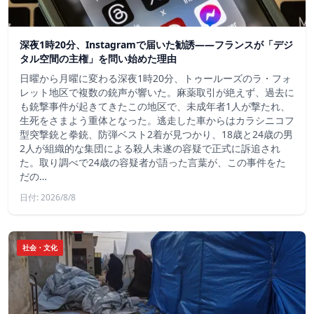
深夜1時20分、Instagramで届いた勧誘――フランスが「デジ
タル空間の主権」を問い始めた理由
日曜から月曜に変わる深夜1時20分、トゥールーズのラ・フォ
レット地区で複数の銃声が響いた。麻薬取引が絶えず、過去に
も銃撃事件が起きてきたこの地区で、未成年者1人が撃たれ、
生死をさまよう重体となった。逃走した車からはカラシニコフ
型突撃銃と拳銃、防弾ベスト2着が見つかり、18歳と24歳の男
2人が組織的な集団による殺人未遂の容疑で正式に訴追され
た。取り調べで24歳の容疑者が語った言葉が、この事件をた
だの…
日付: 2026/8/8
社会・文化