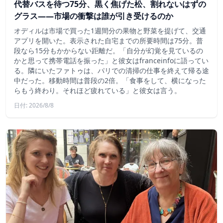
代替バスを待つ75分、黒く焦げた松、割れないはずの
グラス——市場の衝撃は誰が引き受けるのか
オディルは市場で買った1週間分の果物と野菜を提げて、交通
アプリを開いた。表示された自宅までの所要時間は75分。普
段なら15分もかからない距離だ。「自分が幻覚を見ているの
かと思って携帯電話を振った」と彼女はfranceinfoに語ってい
る。隣にいたファトゥは、パリでの清掃の仕事を終えて帰る途
中だった。移動時間は普段の2倍。「食事をして、横になった
らもう終わり。それほど疲れている」と彼女は言う。
日付: 2026/8/8