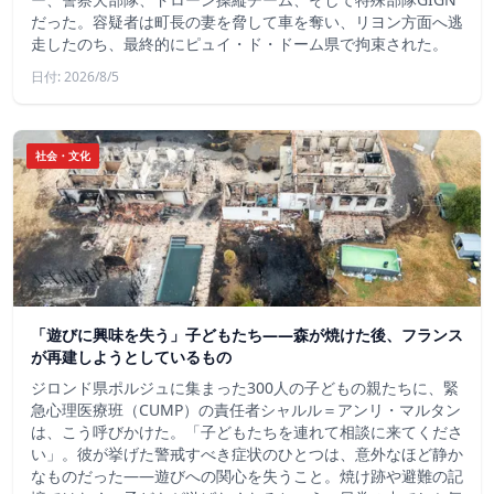
だった。容疑者は町長の妻を脅して車を奪い、リヨン方面へ逃
走したのち、最終的にピュイ・ド・ドーム県で拘束された。
日付: 2026/8/5
社会・文化
「遊びに興味を失う」子どもたち——森が焼けた後、フランス
が再建しようとしているもの
ジロンド県ポルジュに集まった300人の子どもの親たちに、緊
急心理医療班（CUMP）の責任者シャルル＝アンリ・マルタン
は、こう呼びかけた。「子どもたちを連れて相談に来てくださ
い」。彼が挙げた警戒すべき症状のひとつは、意外なほど静か
なものだった――遊びへの関心を失うこと。焼け跡や避難の記