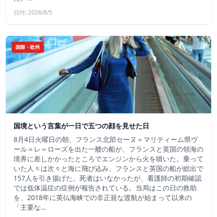
日付: 2026/8/5
国際・欧州
国境という言葉が一日で五つの顔を見せた日
8月4日火曜日の朝、フランス北部セーヌ＝マリティーム県ヴ
ール＝レ＝ローズを出た一艘の船が、フランスと英国の領海の
境界に差しかかったところでエンジンから火を噴いた。乗って
いた人々は次々と海に飛び込み、フランスと英国の船が総出で
157人を引き揚げた。死者はいなかったが、看護師の初期確認
では低体温症の症例が報告されている。当局はこの日の救助
を、2018年に英仏海峡での非正規な渡航が始まって以来の
「主要な…