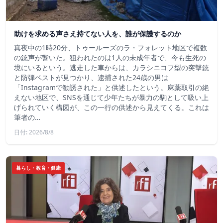
助けを求める声さえ持てない人を、誰が保護するのか
真夜中の1時20分、トゥールーズのラ・フォレット地区で複数
の銃声が響いた。狙われたのは1人の未成年者で、今も生死の
境にいるという。逃走した車からは、カラシニコフ型の突撃銃
と防弾ベストが見つかり、逮捕された24歳の男は
「Instagramで勧誘された」と供述したという。麻薬取引の絶
えない地区で、SNSを通じて少年たちが暴力の駒として吸い上
げられていく構図が、この一行の供述から見えてくる。これは
筆者の…
日付: 2026/8/8
暮らし・教育・健康