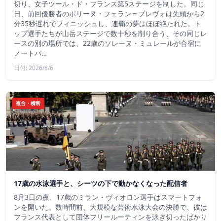
切り、女子ツール・ド・フランス第5ステージを制した。同じ
日、前回優勝者のポリーヌ・フェラン＝プレヴォは先頭から2
分35秒遅れでフィニッシュし、連覇の夢はほぼ絶たれた。ト
ップ選手たちが山岳ステージで数十秒を削り合う、その同じレ
ースの別の場所では、22歳のソレーヌ・ミュレールが合宿に
ノートパ…
日付: 2026/8/6
複合・横断
17歳の水泳選手と、シーツの下で動かなくなった配信者
8月3日の夜、17歳のミラン・ヴィオロン選手はスマートフォ
ンを開いた。数時間前、大規模な芸術水泳大会の決勝で、彼は
フランス代表として団体フリールーティンを泳ぎ切ったばかり