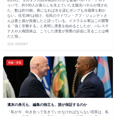
ゥバで、約100人が暮らしを支えていた太陽光パネルが壊され
た。数は約10枚。夜になれば水を汲むポンプも冷蔵庫も動か
ない。住宅3軒は焼け、住民のラドワン・アブ・ジュンディさ
んは妻と娘が負傷したと語っている。イスラエル軍はこの襲撃
を「強く非難する」と表明し捜査を始めるとしたが、パレスチ
ナ人や人権団体は、こうした捜査が実際の訴追に至ることは稀
だと指…
日付: 2026/8/7
社会・文化
遺灰の身元も、編集の独立も、誰が保証するのか
「私が今、向き合って生きていかなければならない現実は、私