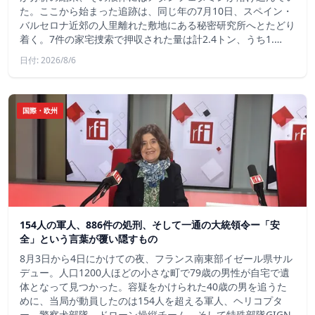
た。ここから始まった追跡は、同じ年の7月10日、スペイン・
バルセロナ近郊の人里離れた敷地にある秘密研究所へとたどり
着く。7件の家宅捜索で押収された量は計2.4トン、うち1.…
日付: 2026/8/6
国際・欧州
154人の軍人、886件の処刑、そして一通の大統領令ー「安
全」という言葉が覆い隠すもの
8月3日から4日にかけての夜、フランス南東部イゼール県サル
デュー。人口1200人ほどの小さな町で79歳の男性が自宅で遺
体となって見つかった。容疑をかけられた40歳の男を追うた
めに、当局が動員したのは154人を超える軍人、ヘリコプタ
ー、警察犬部隊、ドローン操縦チーム、そして特殊部隊GIGN