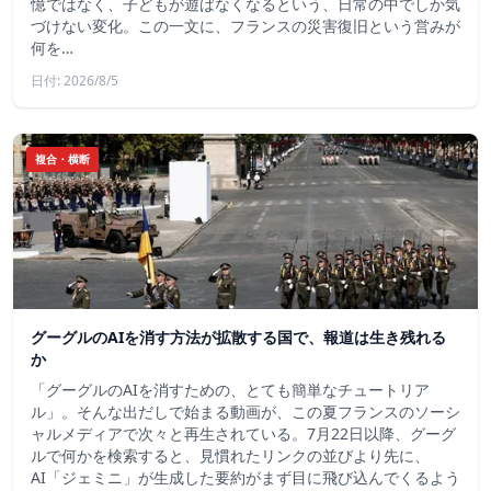
憶ではなく、子どもが遊ばなくなるという、日常の中でしか気
づけない変化。この一文に、フランスの災害復旧という営みが
何を…
日付: 2026/8/5
複合・横断
グーグルのAIを消す方法が拡散する国で、報道は生き残れる
か
「グーグルのAIを消すための、とても簡単なチュートリア
ル」。そんな出だしで始まる動画が、この夏フランスのソーシ
ャルメディアで次々と再生されている。7月22日以降、グーグ
ルで何かを検索すると、見慣れたリンクの並びより先に、
AI「ジェミニ」が生成した要約がまず目に飛び込んでくるよう