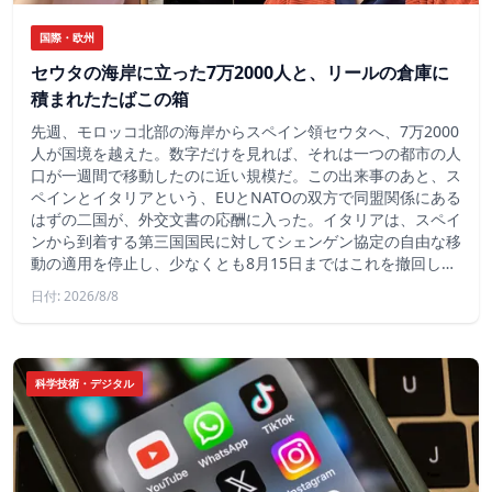
国際・欧州
セウタの海岸に立った7万2000人と、リールの倉庫に
積まれたたばこの箱
先週、モロッコ北部の海岸からスペイン領セウタへ、7万2000
人が国境を越えた。数字だけを見れば、それは一つの都市の人
口が一週間で移動したのに近い規模だ。この出来事のあと、ス
ペインとイタリアという、EUとNATOの双方で同盟関係にある
はずの二国が、外交文書の応酬に入った。イタリアは、スペイ
ンから到着する第三国国民に対してシェンゲン協定の自由な移
動の適用を停止し、少なくとも8月15日まではこれを撤回し…
日付: 2026/8/8
科学技術・デジタル