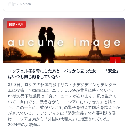
日付: 2026/8/4
国際・欧州
エッフェル塔を背にした男と、パリから去った女——「安全」
はいつも同じ顔をしていない
8月3日、ロシアの反体制派ボリス・ナデジディンがテレグラ
ムに投稿した動画には、エッフェル塔が背景に映っていた。
63歳の元下院議員は「良いニュースがあります。私は生きて
いて、自由です。残念ながら、ロシアにはいません」と語っ
た。この一言に、彼がどれだけの緊張を抱えて国境を越えたか
が表れている。ナデジディンは「過激主義」で有罪判決を受
け、ロシア当局から「外国の代理人」に指定されていた。
2024年の大統領…