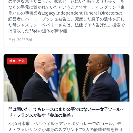
の小さな息子サニーが、家族と一緒にいた時間よりも長く、あ
なたの手元に置かれていたということです」。イングランド東
岸ハルの葬儀業者Legacy Independent Funeral Directorsの
経営者ロバート・ブッシュ被告に、死産した息子の遺体を託し
た母ジャスミン・ベバリーさんは、法廷でそう告げた。捜索で
は腐敗した35体の遺体が床や棚…
日付: 2026/8/6
社会・文化
門は開いた、でもレースはまだ公平ではない――女子ツール・
ド・フランスが映す「参加の格差」
8月5日水曜、ベルヴィル＝アン＝ボジョレーでのゴール。デ
ミ・フォレリングが渾身のスプリントで3人の優勝候補を振り