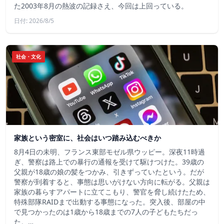
た2003年8月の熱波の記録さえ、今回は上回っている。
日付: 2026/8/5
社会・文化
家族という密室に、社会はいつ踏み込むべきか
8月4日の未明、フランス東部モゼル県ウッピー。深夜11時過
ぎ、警察は路上での暴行の通報を受けて駆けつけた。39歳の
父親が18歳の娘の髪をつかみ、引きずっていたという。だが
警察が到着すると、事態は思いがけない方向に転がる。父親は
家族の暮らすアパートに立てこもり、警官を脅し続けたため、
特殊部隊RAIDまで出動する事態になった。突入後、部屋の中
で見つかったのは1歳から18歳までの7人の子どもたちだっ
た。…