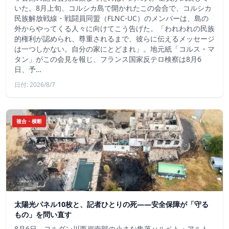
いた。8月上旬、コルシカ島で開かれたこの会合で、コルシカ
民族解放戦線・戦闘員同盟（FLNC-UC）のメンバーは、島の
外からやってくる人々に向けてこう告げた。「われわれの民族
的権利が認められ、尊重されるまで、彼らに伝えるメッセージ
は一つしかない。自分の家にとどまれ」。地元紙「コルス・マ
タン」がこの会見を報じ、フランス国家反テロ検察は8月6
日、予…
日付: 2026/8/7
複合・横断
太陽光パネル10枚と、記者ひとりの死——安全保障が「守る
もの」を問い直す
8月6日、ヨルダン川西岸南部の小さな集落ハルベト・アルト