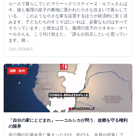
ら一人で暮らしていたマリー＝クリスティーヌ・ルフェさんは
今、娘と義理の息子の敷地に置かれた小さな住まいで暮らして
いる。「このような小さな家を設置するほうが経済的に安く済
みます。子どもたちのすぐそばにいれば、必要なものはすべて
そろっています」と彼女は言う。義理の息子のリオネル・オベ
ールさんも、こう付け加えた。「誰もが自立したいと思ってい
ます。彼…
日付: 2026/8/7
国際・欧州
「自分の家にとどまれ」——コルシカが問う、故郷を守る権利
の限界
非公開の記者会見に集まったのは、約15人。全員が武装して