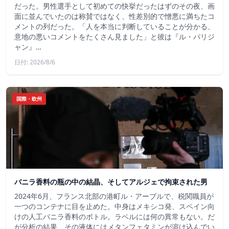
だった。男性選手として初めての快挙だったはずのその夜、画
面に並んでいたのは称賛ではなく、性差別的で憎悪に満ちたコ
メントの列だった。「人を本当に判断していることが分かる、
意地の悪いコメントをたくさん見ました」と彼は『ル・パリジ
ャン』…
日付: 2026/8/6
国際・欧州
バニラ香料の瓶の中の結晶、そしてアルジェで拘束された男
2024年6月、フランス北部の港町ル・アーブルで、税関職員が
一つのコンテナに目を止めた。中身はメキシコ発、スペイン向
けの人工バニラ香料のボトル。ラベルには何の異常もない。だ
が分析の結果、その液体にはメタンフェタミンが溶け込んでい