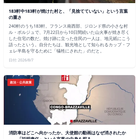
183軒中183軒が焼けた村と、「見捨てていない」という言葉
の重さ
240軒のうち183軒。フランス南西部、ジロンド県の小さな村
ル・ポルジュで、7月22日から10日間続いた山火事が焼き尽く
した住宅の数だ。焼け跡に立った住民の一人は、地元紙にこう
語ったという。自分たちは、観光地として知られるカップ・フ
ェレ半島を守るために「犠牲にされた」のだと。
日付: 2026/8/7
政治・公共政策
消防車はどこへ向かったか、大使館の動画はなぜ消されたか
——「説明責任」という言葉の中身を探る