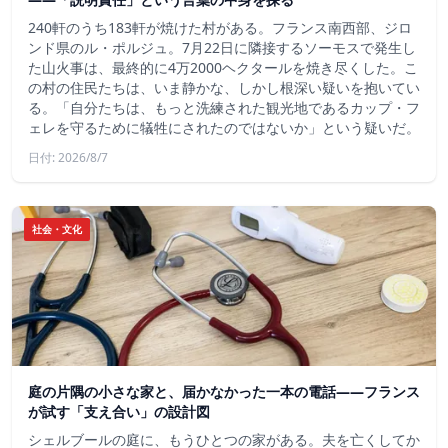
240軒のうち183軒が焼けた村がある。フランス南西部、ジロ
ンド県のル・ポルジュ。7月22日に隣接するソーモスで発生し
た山火事は、最終的に4万2000ヘクタールを焼き尽くした。こ
の村の住民たちは、いま静かな、しかし根深い疑いを抱いてい
る。「自分たちは、もっと洗練された観光地であるカップ・フ
ェレを守るために犠牲にされたのではないか」という疑いだ。
日付: 2026/8/7
社会・文化
庭の片隅の小さな家と、届かなかった一本の電話——フランス
が試す「支え合い」の設計図
シェルブールの庭に、もうひとつの家がある。夫を亡くしてか