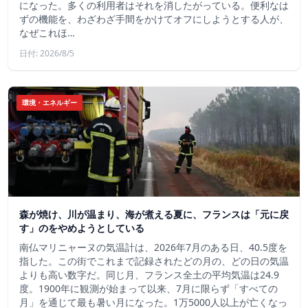
になった。多くの利用者はそれを消したがっている。便利なは
ずの機能を、わざわざ手間をかけてオフにしようとする人が、
なぜこれほ…
日付: 2026/8/5
環境・エネルギー
森が焼け、川が温まり、海が煮える夏に、フランスは「元に戻
す」のをやめようとしている
南仏マリニャーヌの気温計は、2026年7月のある日、40.5度を
指した。この街でこれまで記録されたどの月の、どの日の気温
よりも高い数字だ。同じ月、フランス全土の平均気温は24.9
度。1900年に観測が始まって以来、7月に限らず「すべての
月」を通じて最も暑い月になった。1万5000人以上が亡くなっ