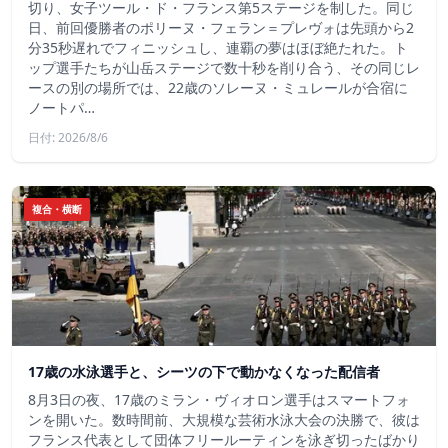
切り、女子ツール・ド・フランス第5ステージを制した。同じ
日、前回優勝者のポリーヌ・フェラン＝プレヴォは先頭から2
分35秒遅れでフィニッシュし、連覇の夢はほぼ絶たれた。ト
ップ選手たちが山岳ステージで数十秒を削り合う、その同じレ
ースの別の場所では、22歳のソレーヌ・ミュレールが合宿に
ノートパ…
日付: 2026/8/6
複合・横断
17歳の水泳選手と、シーツの下で動かなくなった配信者
8月3日の夜、17歳のミラン・ヴィオロン選手はスマートフォ
ンを開いた。数時間前、大規模な芸術水泳大会の決勝で、彼は
フランス代表として団体フリールーティンを泳ぎ切ったばかり