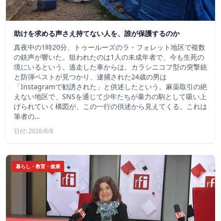
助けを求める声さえ持てない人を、誰が保護するのか
真夜中の1時20分、トゥールーズのラ・フォレット地区で複数
の銃声が響いた。狙われたのは1人の未成年者で、今も生死の
境にいるという。逃走した車からは、カラシニコフ型の突撃銃
と防弾ベストが見つかり、逮捕された24歳の男は
「Instagramで勧誘された」と供述したという。麻薬取引の絶
えない地区で、SNSを通じて少年たちが暴力の駒として吸い上
げられていく構図が、この一行の供述から見えてくる。これは
筆者の…
日付: 2026/8/8
暮らし・教育・健康