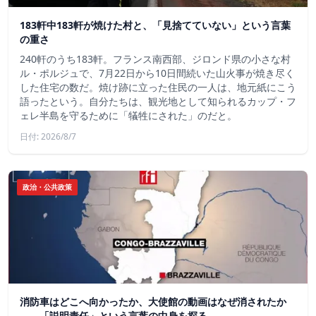
183軒中183軒が焼けた村と、「見捨てていない」という言葉
の重さ
240軒のうち183軒。フランス南西部、ジロンド県の小さな村
ル・ポルジュで、7月22日から10日間続いた山火事が焼き尽く
した住宅の数だ。焼け跡に立った住民の一人は、地元紙にこう
語ったという。自分たちは、観光地として知られるカップ・フ
ェレ半島を守るために「犠牲にされた」のだと。
日付: 2026/8/7
政治・公共政策
消防車はどこへ向かったか、大使館の動画はなぜ消されたか
——「説明責任」という言葉の中身を探る