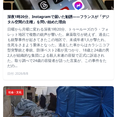
深夜1時20分、Instagramで届いた勧誘――フランスが「デジ
タル空間の主権」を問い始めた理由
日曜から月曜に変わる深夜1時20分、トゥールーズのラ・フォ
レット地区で複数の銃声が響いた。麻薬取引が絶えず、過去に
も銃撃事件が起きてきたこの地区で、未成年者1人が撃たれ、
生死をさまよう重体となった。逃走した車からはカラシニコフ
型突撃銃と拳銃、防弾ベスト2着が見つかり、18歳と24歳の男
2人が組織的な集団による殺人未遂の容疑で正式に訴追され
た。取り調べで24歳の容疑者が語った言葉が、この事件をた
だの…
日付: 2026/8/8
社会・文化