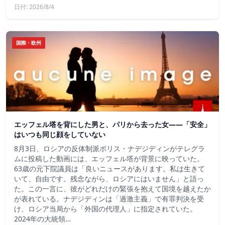
日付: 2026/8/4
国際・欧州
エッフェル塔を背にした男と、パリから去った女——「安全」
はいつも同じ顔をしていない
8月3日、ロシアの反体制派ボリス・ナデジディンがテレグラ
ムに投稿した動画には、エッフェル塔が背景に映っていた。
63歳の元下院議員は「良いニュースがあります。私は生きて
いて、自由です。残念ながら、ロシアにはいません」と語っ
た。この一言に、彼がどれだけの緊張を抱えて国境を越えたか
が表れている。ナデジディンは「過激主義」で有罪判決を受
け、ロシア当局から「外国の代理人」に指定されていた。
2024年の大統領…