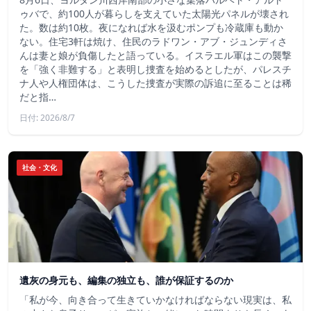
ゥバで、約100人が暮らしを支えていた太陽光パネルが壊され
た。数は約10枚。夜になれば水を汲むポンプも冷蔵庫も動か
ない。住宅3軒は焼け、住民のラドワン・アブ・ジュンディさ
んは妻と娘が負傷したと語っている。イスラエル軍はこの襲撃
を「強く非難する」と表明し捜査を始めるとしたが、パレスチ
ナ人や人権団体は、こうした捜査が実際の訴追に至ることは稀
だと指…
日付: 2026/8/7
社会・文化
遺灰の身元も、編集の独立も、誰が保証するのか
「私が今、向き合って生きていかなければならない現実は、私