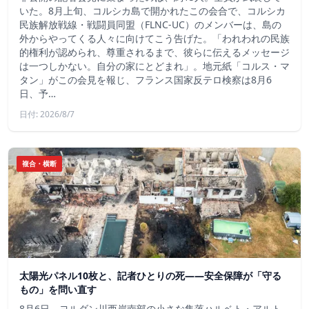
いた。8月上旬、コルシカ島で開かれたこの会合で、コルシカ
民族解放戦線・戦闘員同盟（FLNC-UC）のメンバーは、島の
外からやってくる人々に向けてこう告げた。「われわれの民族
的権利が認められ、尊重されるまで、彼らに伝えるメッセージ
は一つしかない。自分の家にとどまれ」。地元紙「コルス・マ
タン」がこの会見を報じ、フランス国家反テロ検察は8月6
日、予…
日付: 2026/8/7
複合・横断
太陽光パネル10枚と、記者ひとりの死——安全保障が「守る
もの」を問い直す
8月6日、ヨルダン川西岸南部の小さな集落ハルベト・アルト