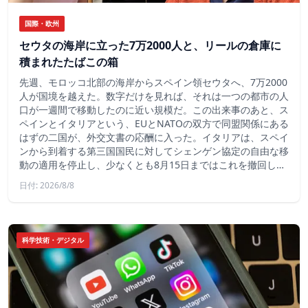
国際・欧州
セウタの海岸に立った7万2000人と、リールの倉庫に
積まれたたばこの箱
先週、モロッコ北部の海岸からスペイン領セウタへ、7万2000
人が国境を越えた。数字だけを見れば、それは一つの都市の人
口が一週間で移動したのに近い規模だ。この出来事のあと、ス
ペインとイタリアという、EUとNATOの双方で同盟関係にある
はずの二国が、外交文書の応酬に入った。イタリアは、スペイ
ンから到着する第三国国民に対してシェンゲン協定の自由な移
動の適用を停止し、少なくとも8月15日まではこれを撤回し…
日付: 2026/8/8
科学技術・デジタル