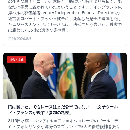
の小さな息子サニーが、家族と一緒にいた時間よりも長く、あ
なたの手元に置かれていたということです」。イングランド東
岸ハルの葬儀業者Legacy Independent Funeral Directorsの
経営者ロバート・ブッシュ被告に、死産した息子の遺体を託し
た母ジャスミン・ベバリーさんは、法廷でそう告げた。捜索で
は腐敗した35体の遺体が床や棚…
日付: 2026/8/6
社会・文化
門は開いた、でもレースはまだ公平ではない――女子ツール・
ド・フランスが映す「参加の格差」
8月5日水曜、ベルヴィル＝アン＝ボジョレーでのゴール。デ
ミ・フォレリングが渾身のスプリントで3人の優勝候補を振り