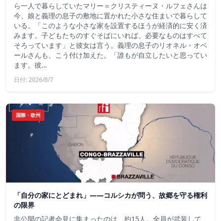
ら一人で暮らしていたマリー＝クリスティーヌ・ルフェさんは
今、娘と義理の息子の敷地に置かれた小さな住まいで暮らして
いる。「このような小さな家を設置するほうが経済的に安く済
みます。子どもたちのすぐそばにいれば、必要なものはすべて
そろっています」と彼女は言う。義理の息子のリオネル・オベ
ールさんも、こう付け加えた。「誰もが自立したいと思ってい
ます。彼…
日付: 2026/8/7
国際・欧州
「自分の家にとどまれ」——コルシカが問う、故郷を守る権利
の限界
非公開の記者会見に集まったのは、約15人。全員が武装して