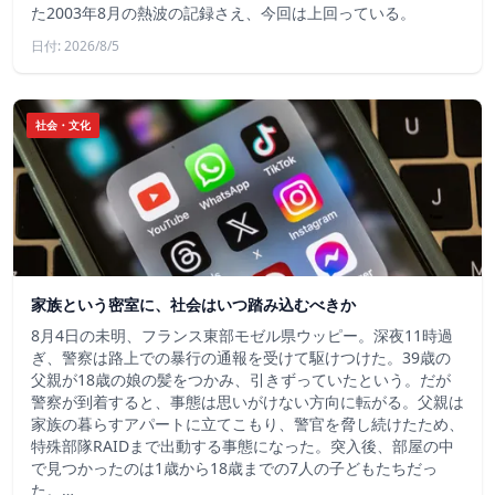
た2003年8月の熱波の記録さえ、今回は上回っている。
日付: 2026/8/5
社会・文化
家族という密室に、社会はいつ踏み込むべきか
8月4日の未明、フランス東部モゼル県ウッピー。深夜11時過
ぎ、警察は路上での暴行の通報を受けて駆けつけた。39歳の
父親が18歳の娘の髪をつかみ、引きずっていたという。だが
警察が到着すると、事態は思いがけない方向に転がる。父親は
家族の暮らすアパートに立てこもり、警官を脅し続けたため、
特殊部隊RAIDまで出動する事態になった。突入後、部屋の中
で見つかったのは1歳から18歳までの7人の子どもたちだっ
た。…