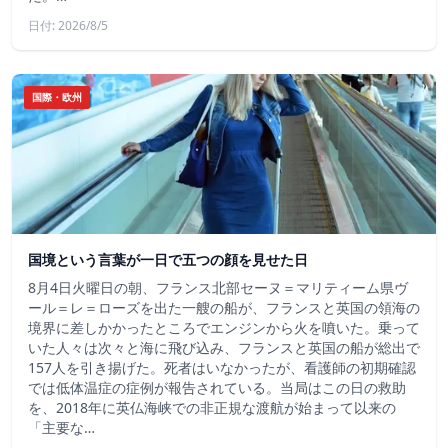
日付: 2026/8/5
国際・欧州
国境という言葉が一日で五つの顔を見せた日
8月4日火曜日の朝、フランス北部セーヌ＝マリティーム県ヴ
ール＝レ＝ローズを出た一艘の船が、フランスと英国の領海の
境界に差しかかったところでエンジンから火を噴いた。乗って
いた人々は次々と海に飛び込み、フランスと英国の船が総出で
157人を引き揚げた。死者はいなかったが、看護師の初期確認
では低体温症の症例が報告されている。当局はこの日の救助
を、2018年に英仏海峡での非正規な渡航が始まって以来の
「主要な…