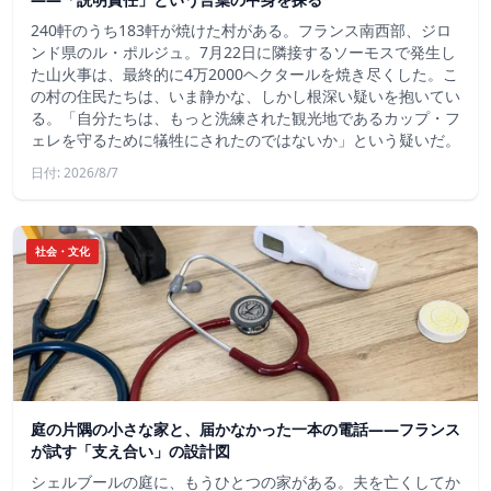
240軒のうち183軒が焼けた村がある。フランス南西部、ジロ
ンド県のル・ポルジュ。7月22日に隣接するソーモスで発生し
た山火事は、最終的に4万2000ヘクタールを焼き尽くした。こ
の村の住民たちは、いま静かな、しかし根深い疑いを抱いてい
る。「自分たちは、もっと洗練された観光地であるカップ・フ
ェレを守るために犠牲にされたのではないか」という疑いだ。
日付: 2026/8/7
社会・文化
庭の片隅の小さな家と、届かなかった一本の電話——フランス
が試す「支え合い」の設計図
シェルブールの庭に、もうひとつの家がある。夫を亡くしてか