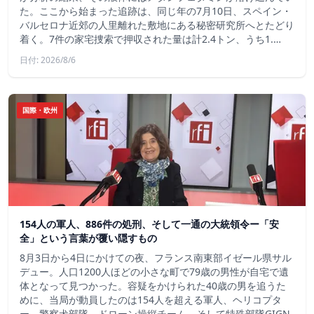
た。ここから始まった追跡は、同じ年の7月10日、スペイン・
バルセロナ近郊の人里離れた敷地にある秘密研究所へとたどり
着く。7件の家宅捜索で押収された量は計2.4トン、うち1.…
日付: 2026/8/6
国際・欧州
154人の軍人、886件の処刑、そして一通の大統領令ー「安
全」という言葉が覆い隠すもの
8月3日から4日にかけての夜、フランス南東部イゼール県サル
デュー。人口1200人ほどの小さな町で79歳の男性が自宅で遺
体となって見つかった。容疑をかけられた40歳の男を追うた
めに、当局が動員したのは154人を超える軍人、ヘリコプタ
ー、警察犬部隊、ドローン操縦チーム、そして特殊部隊GIGN