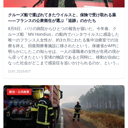
クルーズ船で運ばれてきたウイルスと、保険で受け取れる薬
――フランスの公衆衛生が選ぶ「追跡」のかたち
8月6日、パリの病院からひとつの報告が届いた。今年春、ク
ルーズ船「MV Hondius」の船内でハンタウイルスに感染した
唯一のフランス人女性が、約3カ月にわたる集中治療室での治
療を終え、回復期療養施設に移されたという。保健省がAFPに
明らかにしたこの知らせは、一人の退職者の女性が生死の境か
ら戻ってきたという安堵の物語であると同時に、移動が自由に
なった社会がどこまで感染症を追いかけられるのか、という…
日付: 2026/8/7
政治・公共政策