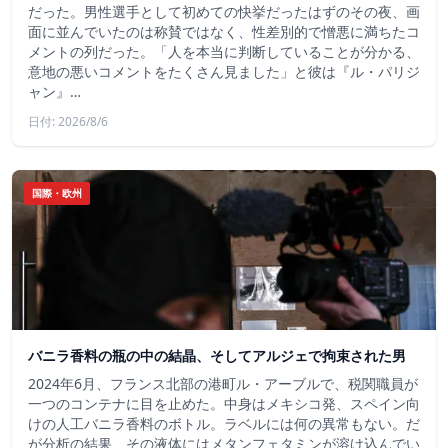
だった。男性選手として初めての快挙だったはずのその夜、画
面に並んでいたのは称賛ではなく、性差別的で憎悪に満ちたコ
メントの列だった。「人を本当に判断していることが分かる、
意地の悪いコメントをたくさん見ました」と彼は『ル・パリジ
ャン』…
日付: 2026/8/6
国際・欧州
バニラ香料の瓶の中の結晶、そしてアルジェで拘束された男
2024年6月、フランス北部の港町ル・アーブルで、税関職員が
一つのコンテナに目を止めた。中身はメキシコ発、スペイン向
けの人工バニラ香料のボトル。ラベルには何の異常もない。だ
が分析の結果、その液体にはメタンフェタミンが溶け込んでい