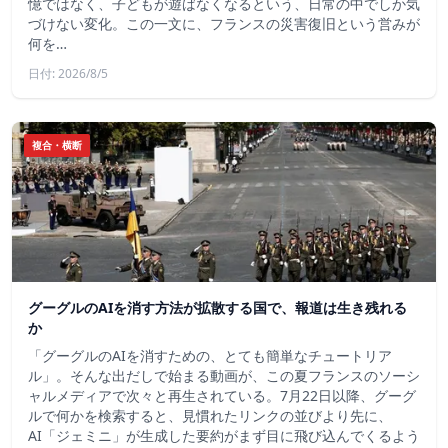
憶ではなく、子どもが遊ばなくなるという、日常の中でしか気
づけない変化。この一文に、フランスの災害復旧という営みが
何を…
日付: 2026/8/5
複合・横断
グーグルのAIを消す方法が拡散する国で、報道は生き残れる
か
「グーグルのAIを消すための、とても簡単なチュートリア
ル」。そんな出だしで始まる動画が、この夏フランスのソーシ
ャルメディアで次々と再生されている。7月22日以降、グーグ
ルで何かを検索すると、見慣れたリンクの並びより先に、
AI「ジェミニ」が生成した要約がまず目に飛び込んでくるよう