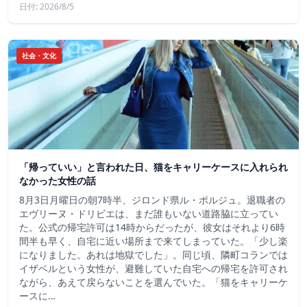
日付: 2026/8/5
社会・文化
「帰っていい」と言われた日、猫をキャリーケースに入れられ
なかった女性の話
8月3日月曜日の朝7時半、ジロンド県ル・ポルジュ。退職者の
エヴリーヌ・ドリビエは、まだ誰もいない道路脇に立ってい
た。公式の帰宅許可は14時からだったが、彼女はそれより6時
間半も早く、自宅に近い場所まで来てしまっていた。「少し楽
になりました。あれは地獄でした」。同じ頃、隣町コランでは
イザベルという女性が、避難していた自宅への帰宅を許可され
ながら、あえて戻らないことを選んでいた。「猫をキャリーケ
ースに…