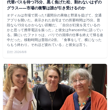
代替バスを待つ75分、黒く焦げた松、割れないはずの
グラス——市場の衝撃は誰が引き受けるのか
オディルは市場で買った1週間分の果物と野菜を提げて、交通
アプリを開いた。表示された自宅までの所要時間は75分。普
段なら15分もかからない距離だ。「自分が幻覚を見ているの
かと思って携帯電話を振った」と彼女はfranceinfoに語ってい
る。隣にいたファトゥは、パリでの清掃の仕事を終えて帰る途
中だった。移動時間は普段の2倍。「食事をして、横になった
らもう終わり。それほど疲れている」と彼女は言う。
日付: 2026/8/8