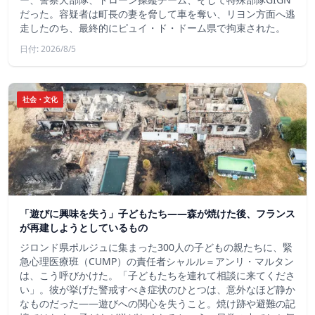
だった。容疑者は町長の妻を脅して車を奪い、リヨン方面へ逃
走したのち、最終的にピュイ・ド・ドーム県で拘束された。
日付: 2026/8/5
社会・文化
「遊びに興味を失う」子どもたち——森が焼けた後、フランス
が再建しようとしているもの
ジロンド県ポルジュに集まった300人の子どもの親たちに、緊
急心理医療班（CUMP）の責任者シャルル＝アンリ・マルタン
は、こう呼びかけた。「子どもたちを連れて相談に来てくださ
い」。彼が挙げた警戒すべき症状のひとつは、意外なほど静か
なものだった――遊びへの関心を失うこと。焼け跡や避難の記