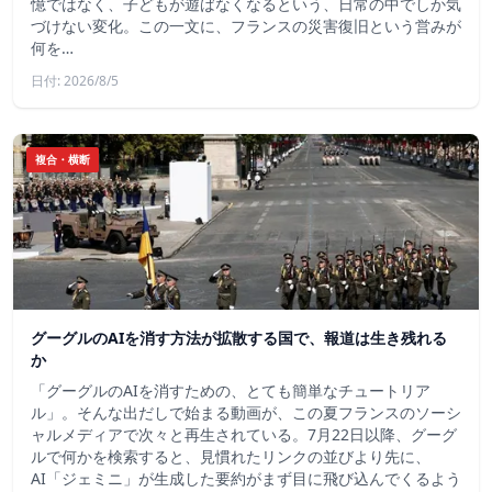
憶ではなく、子どもが遊ばなくなるという、日常の中でしか気
づけない変化。この一文に、フランスの災害復旧という営みが
何を…
日付: 2026/8/5
複合・横断
グーグルのAIを消す方法が拡散する国で、報道は生き残れる
か
「グーグルのAIを消すための、とても簡単なチュートリア
ル」。そんな出だしで始まる動画が、この夏フランスのソーシ
ャルメディアで次々と再生されている。7月22日以降、グーグ
ルで何かを検索すると、見慣れたリンクの並びより先に、
AI「ジェミニ」が生成した要約がまず目に飛び込んでくるよう