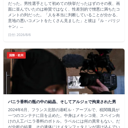
だった。男性選手として初めての快挙だったはずのその夜、画
面に並んでいたのは称賛ではなく、性差別的で憎悪に満ちたコ
メントの列だった。「人を本当に判断していることが分かる、
意地の悪いコメントをたくさん見ました」と彼は『ル・パリジ
ャン』…
日付: 2026/8/6
国際・欧州
バニラ香料の瓶の中の結晶、そしてアルジェで拘束された男
2024年6月、フランス北部の港町ル・アーブルで、税関職員が
一つのコンテナに目を止めた。中身はメキシコ発、スペイン向
けの人工バニラ香料のボトル。ラベルには何の異常もない。だ
が分析の結果、その液体にはメタンフェタミンが溶け込んでい