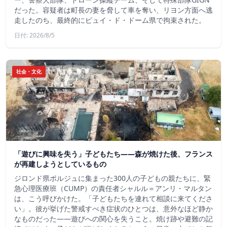
だった。容疑者は町長の妻を脅して車を奪い、リヨン方面へ逃
走したのち、最終的にピュイ・ド・ドーム県で拘束された。
日付: 2026/8/5
社会・文化
「遊びに興味を失う」子どもたち——森が焼けた後、フランス
が再建しようとしているもの
ジロンド県ポルジュに集まった300人の子どもの親たちに、緊
急心理医療班（CUMP）の責任者シャルル＝アンリ・マルタン
は、こう呼びかけた。「子どもたちを連れて相談に来てくださ
い」。彼が挙げた警戒すべき症状のひとつは、意外なほど静か
なものだった――遊びへの関心を失うこと。焼け跡や避難の記