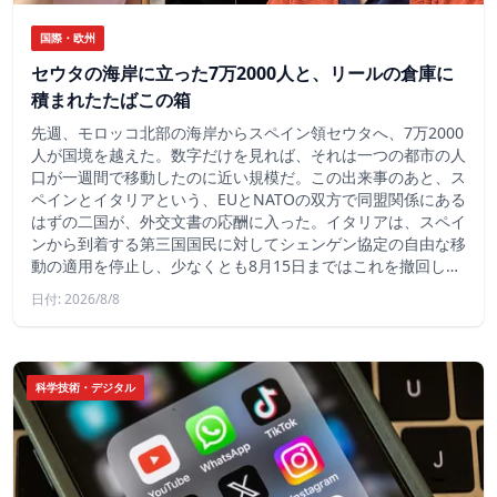
国際・欧州
セウタの海岸に立った7万2000人と、リールの倉庫に
積まれたたばこの箱
先週、モロッコ北部の海岸からスペイン領セウタへ、7万2000
人が国境を越えた。数字だけを見れば、それは一つの都市の人
口が一週間で移動したのに近い規模だ。この出来事のあと、ス
ペインとイタリアという、EUとNATOの双方で同盟関係にある
はずの二国が、外交文書の応酬に入った。イタリアは、スペイ
ンから到着する第三国国民に対してシェンゲン協定の自由な移
動の適用を停止し、少なくとも8月15日まではこれを撤回し…
日付: 2026/8/8
科学技術・デジタル