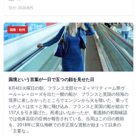
日付: 2026/8/5
国際・欧州
国境という言葉が一日で五つの顔を見せた日
8月4日火曜日の朝、フランス北部セーヌ＝マリティーム県ヴ
ール＝レ＝ローズを出た一艘の船が、フランスと英国の領海の
境界に差しかかったところでエンジンから火を噴いた。乗って
いた人々は次々と海に飛び込み、フランスと英国の船が総出で
157人を引き揚げた。死者はいなかったが、看護師の初期確認
では低体温症の症例が報告されている。当局はこの日の救助
を、2018年に英仏海峡での非正規な渡航が始まって以来の
「主要な…