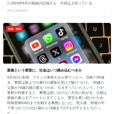
た2003年8月の熱波の記録さえ、今回は上回っている。
日付: 2026/8/5
社会・文化
家族という密室に、社会はいつ踏み込むべきか
8月4日の未明、フランス東部モゼル県ウッピー。深夜11時過
ぎ、警察は路上での暴行の通報を受けて駆けつけた。39歳の
父親が18歳の娘の髪をつかみ、引きずっていたという。だが
警察が到着すると、事態は思いがけない方向に転がる。父親は
家族の暮らすアパートに立てこもり、警官を脅し続けたため、
特殊部隊RAIDまで出動する事態になった。突入後、部屋の中
で見つかったのは1歳から18歳までの7人の子どもたちだっ
た。…