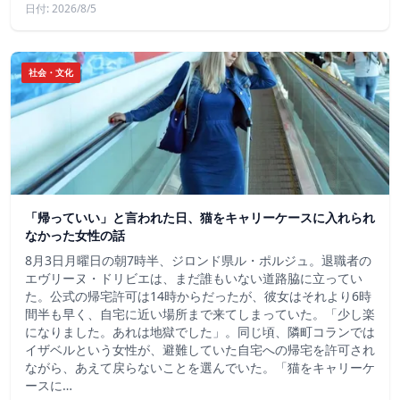
日付: 2026/8/5
社会・文化
「帰っていい」と言われた日、猫をキャリーケースに入れられ
なかった女性の話
8月3日月曜日の朝7時半、ジロンド県ル・ポルジュ。退職者の
エヴリーヌ・ドリビエは、まだ誰もいない道路脇に立ってい
た。公式の帰宅許可は14時からだったが、彼女はそれより6時
間半も早く、自宅に近い場所まで来てしまっていた。「少し楽
になりました。あれは地獄でした」。同じ頃、隣町コランでは
イザベルという女性が、避難していた自宅への帰宅を許可され
ながら、あえて戻らないことを選んでいた。「猫をキャリーケ
ースに…