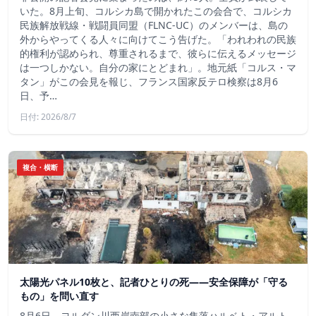
いた。8月上旬、コルシカ島で開かれたこの会合で、コルシカ
民族解放戦線・戦闘員同盟（FLNC-UC）のメンバーは、島の
外からやってくる人々に向けてこう告げた。「われわれの民族
的権利が認められ、尊重されるまで、彼らに伝えるメッセージ
は一つしかない。自分の家にとどまれ」。地元紙「コルス・マ
タン」がこの会見を報じ、フランス国家反テロ検察は8月6
日、予…
日付: 2026/8/7
複合・横断
太陽光パネル10枚と、記者ひとりの死——安全保障が「守る
もの」を問い直す
8月6日、ヨルダン川西岸南部の小さな集落ハルベト・アルト