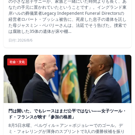
の小さな息子サニーが、家族と一緒にいた時間よりも長く、あ
なたの手元に置かれていたということです」。イングランド東
岸ハルの葬儀業者Legacy Independent Funeral Directorsの
経営者ロバート・ブッシュ被告に、死産した息子の遺体を託し
た母ジャスミン・ベバリーさんは、法廷でそう告げた。捜索で
は腐敗した35体の遺体が床や棚…
日付: 2026/8/6
社会・文化
門は開いた、でもレースはまだ公平ではない――女子ツール・
ド・フランスが映す「参加の格差」
8月5日水曜、ベルヴィル＝アン＝ボジョレーでのゴール。デ
ミ・フォレリングが渾身のスプリントで3人の優勝候補を振り