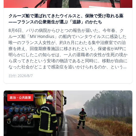
クルーズ船で運ばれてきたウイルスと、保険で受け取れる薬
――フランスの公衆衛生が選ぶ「追跡」のかたち
8月6日、パリの病院からひとつの報告が届いた。今年春、ク
ルーズ船「MV Hondius」の船内でハンタウイルスに感染した
唯一のフランス人女性が、約3カ月にわたる集中治療室での治
療を終え、回復期療養施設に移されたという。保健省がAFPに
明らかにしたこの知らせは、一人の退職者の女性が生死の境か
ら戻ってきたという安堵の物語であると同時に、移動が自由に
なった社会がどこまで感染症を追いかけられるのか、という…
日付: 2026/8/7
政治・公共政策