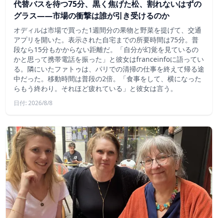
代替バスを待つ75分、黒く焦げた松、割れないはずの
グラス——市場の衝撃は誰が引き受けるのか
オディルは市場で買った1週間分の果物と野菜を提げて、交通
アプリを開いた。表示された自宅までの所要時間は75分。普
段なら15分もかからない距離だ。「自分が幻覚を見ているの
かと思って携帯電話を振った」と彼女はfranceinfoに語ってい
る。隣にいたファトゥは、パリでの清掃の仕事を終えて帰る途
中だった。移動時間は普段の2倍。「食事をして、横になった
らもう終わり。それほど疲れている」と彼女は言う。
日付: 2026/8/8