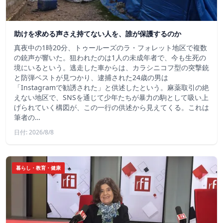
助けを求める声さえ持てない人を、誰が保護するのか
真夜中の1時20分、トゥールーズのラ・フォレット地区で複数
の銃声が響いた。狙われたのは1人の未成年者で、今も生死の
境にいるという。逃走した車からは、カラシニコフ型の突撃銃
と防弾ベストが見つかり、逮捕された24歳の男は
「Instagramで勧誘された」と供述したという。麻薬取引の絶
えない地区で、SNSを通じて少年たちが暴力の駒として吸い上
げられていく構図が、この一行の供述から見えてくる。これは
筆者の…
日付: 2026/8/8
暮らし・教育・健康