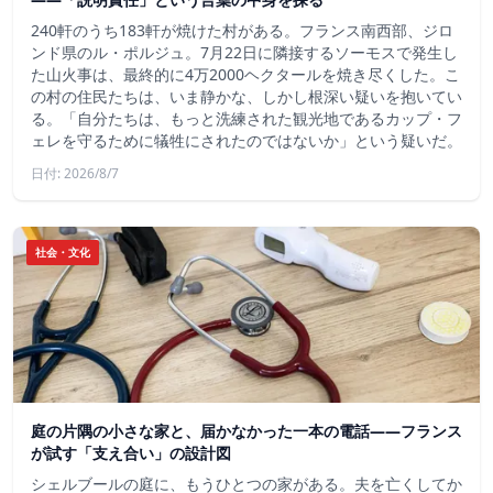
240軒のうち183軒が焼けた村がある。フランス南西部、ジロ
ンド県のル・ポルジュ。7月22日に隣接するソーモスで発生し
た山火事は、最終的に4万2000ヘクタールを焼き尽くした。こ
の村の住民たちは、いま静かな、しかし根深い疑いを抱いてい
る。「自分たちは、もっと洗練された観光地であるカップ・フ
ェレを守るために犠牲にされたのではないか」という疑いだ。
日付: 2026/8/7
社会・文化
庭の片隅の小さな家と、届かなかった一本の電話——フランス
が試す「支え合い」の設計図
シェルブールの庭に、もうひとつの家がある。夫を亡くしてか