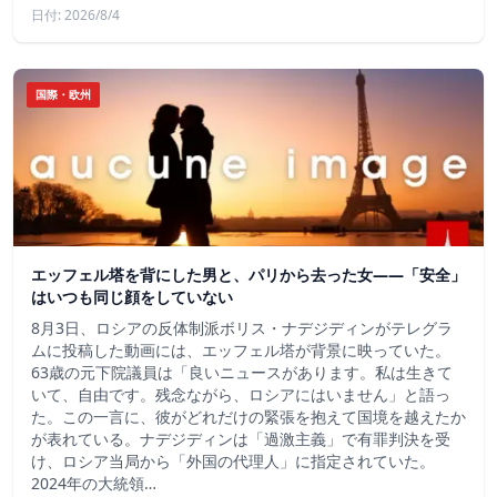
日付: 2026/8/4
国際・欧州
エッフェル塔を背にした男と、パリから去った女——「安全」
はいつも同じ顔をしていない
8月3日、ロシアの反体制派ボリス・ナデジディンがテレグラ
ムに投稿した動画には、エッフェル塔が背景に映っていた。
63歳の元下院議員は「良いニュースがあります。私は生きて
いて、自由です。残念ながら、ロシアにはいません」と語っ
た。この一言に、彼がどれだけの緊張を抱えて国境を越えたか
が表れている。ナデジディンは「過激主義」で有罪判決を受
け、ロシア当局から「外国の代理人」に指定されていた。
2024年の大統領…