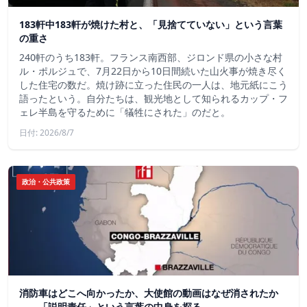
183軒中183軒が焼けた村と、「見捨てていない」という言葉
の重さ
240軒のうち183軒。フランス南西部、ジロンド県の小さな村
ル・ポルジュで、7月22日から10日間続いた山火事が焼き尽く
した住宅の数だ。焼け跡に立った住民の一人は、地元紙にこう
語ったという。自分たちは、観光地として知られるカップ・フ
ェレ半島を守るために「犠牲にされた」のだと。
日付: 2026/8/7
政治・公共政策
消防車はどこへ向かったか、大使館の動画はなぜ消されたか
——「説明責任」という言葉の中身を探る