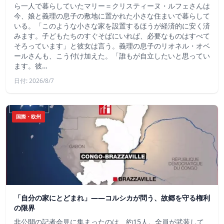
ら一人で暮らしていたマリー＝クリスティーヌ・ルフェさんは
今、娘と義理の息子の敷地に置かれた小さな住まいで暮らして
いる。「このような小さな家を設置するほうが経済的に安く済
みます。子どもたちのすぐそばにいれば、必要なものはすべて
そろっています」と彼女は言う。義理の息子のリオネル・オベ
ールさんも、こう付け加えた。「誰もが自立したいと思ってい
ます。彼…
日付: 2026/8/7
国際・欧州
「自分の家にとどまれ」——コルシカが問う、故郷を守る権利
の限界
非公開の記者会見に集まったのは、約15人。全員が武装して