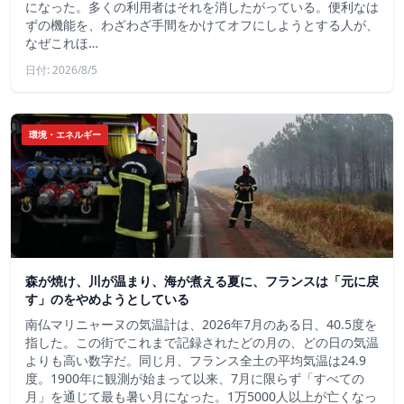
になった。多くの利用者はそれを消したがっている。便利なは
ずの機能を、わざわざ手間をかけてオフにしようとする人が、
なぜこれほ…
日付: 2026/8/5
環境・エネルギー
森が焼け、川が温まり、海が煮える夏に、フランスは「元に戻
す」のをやめようとしている
南仏マリニャーヌの気温計は、2026年7月のある日、40.5度を
指した。この街でこれまで記録されたどの月の、どの日の気温
よりも高い数字だ。同じ月、フランス全土の平均気温は24.9
度。1900年に観測が始まって以来、7月に限らず「すべての
月」を通じて最も暑い月になった。1万5000人以上が亡くなっ