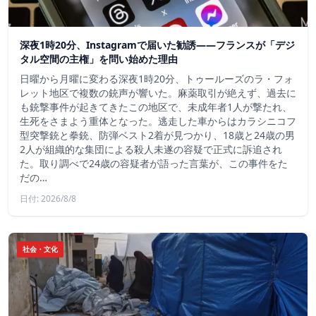
深夜1時20分、Instagramで届いた勧誘――フランスが「デジ
タル空間の主権」を問い始めた理由
日曜から月曜に変わる深夜1時20分、トゥールーズのラ・フォ
レット地区で複数の銃声が響いた。麻薬取引が絶えず、過去に
も銃撃事件が起きてきたこの地区で、未成年者1人が撃たれ、
生死をさまよう重体となった。逃走した車からはカラシニコフ
型突撃銃と拳銃、防弾ベスト2着が見つかり、18歳と24歳の男
2人が組織的な集団による殺人未遂の容疑で正式に訴追され
た。取り調べで24歳の容疑者が語った言葉が、この事件をた
だの…
日付: 2026/8/8
社会・文化