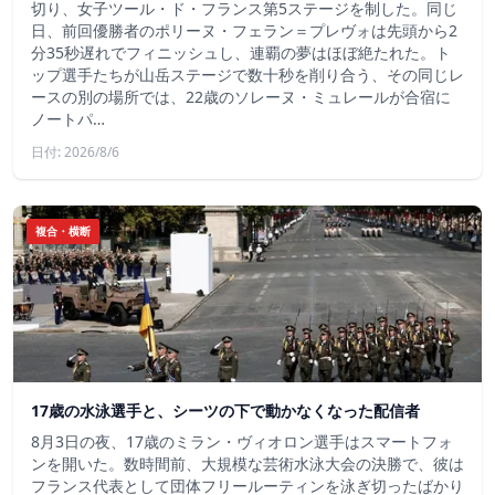
切り、女子ツール・ド・フランス第5ステージを制した。同じ
日、前回優勝者のポリーヌ・フェラン＝プレヴォは先頭から2
分35秒遅れでフィニッシュし、連覇の夢はほぼ絶たれた。ト
ップ選手たちが山岳ステージで数十秒を削り合う、その同じレ
ースの別の場所では、22歳のソレーヌ・ミュレールが合宿に
ノートパ…
日付: 2026/8/6
複合・横断
17歳の水泳選手と、シーツの下で動かなくなった配信者
8月3日の夜、17歳のミラン・ヴィオロン選手はスマートフォ
ンを開いた。数時間前、大規模な芸術水泳大会の決勝で、彼は
フランス代表として団体フリールーティンを泳ぎ切ったばかり