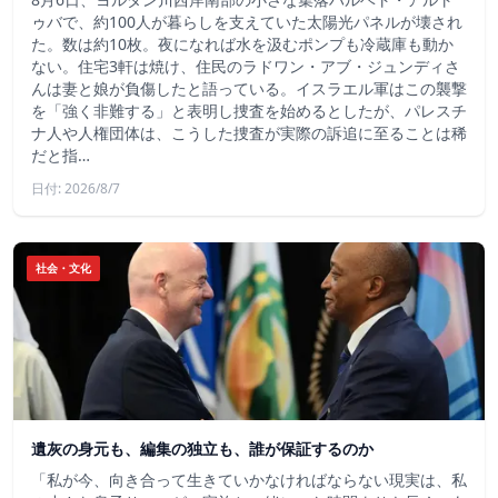
ゥバで、約100人が暮らしを支えていた太陽光パネルが壊され
た。数は約10枚。夜になれば水を汲むポンプも冷蔵庫も動か
ない。住宅3軒は焼け、住民のラドワン・アブ・ジュンディさ
んは妻と娘が負傷したと語っている。イスラエル軍はこの襲撃
を「強く非難する」と表明し捜査を始めるとしたが、パレスチ
ナ人や人権団体は、こうした捜査が実際の訴追に至ることは稀
だと指…
日付: 2026/8/7
社会・文化
遺灰の身元も、編集の独立も、誰が保証するのか
「私が今、向き合って生きていかなければならない現実は、私