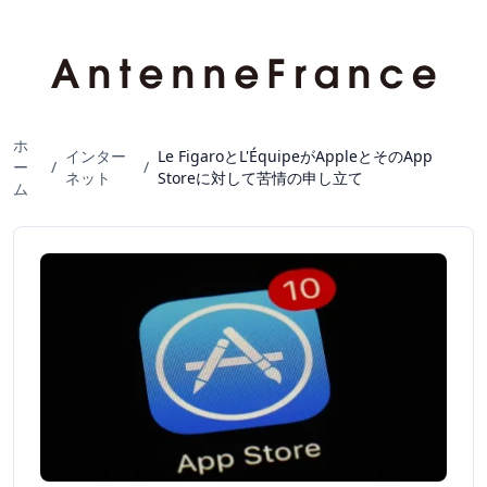
ホ
インター
Le FigaroとL'ÉquipeがAppleとそのApp
ー
/
/
ネット
Storeに対して苦情の申し立て
ム