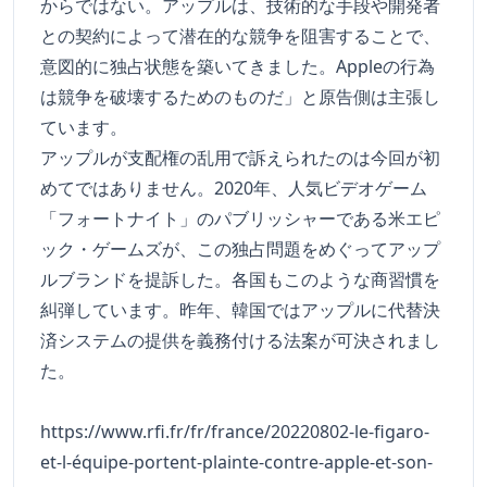
からではない。アップルは、技術的な手段や開発者
との契約によって潜在的な競争を阻害することで、
意図的に独占状態を築いてきました。Appleの行為
は競争を破壊するためのものだ」と原告側は主張し
ています。
アップルが支配権の乱用で訴えられたのは今回が初
めてではありません。2020年、人気ビデオゲーム
「フォートナイト」のパブリッシャーである米エピ
ック・ゲームズが、この独占問題をめぐってアップ
ルブランドを提訴した。各国もこのような商習慣を
糾弾しています。昨年、韓国ではアップルに代替決
済システムの提供を義務付ける法案が可決されまし
た。
https://www.rfi.fr/fr/france/20220802-le-figaro-
et-l-équipe-portent-plainte-contre-apple-et-son-