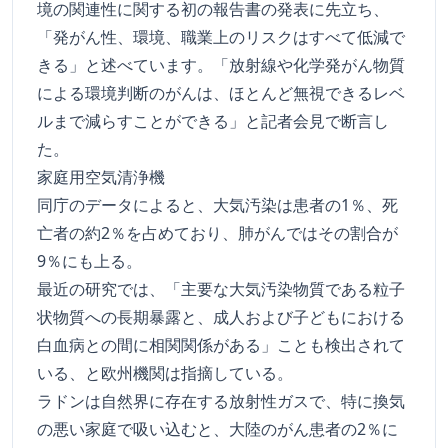
境の関連性に関する初の報告書の発表に先立ち、
「発がん性、環境、職業上のリスクはすべて低減で
きる」と述べています。「放射線や化学発がん物質
による環境判断のがんは、ほとんど無視できるレベ
ルまで減らすことができる」と記者会見で断言し
た。
家庭用空気清浄機
同庁のデータによると、大気汚染は患者の1％、死
亡者の約2％を占めており、肺がんではその割合が
9％にも上る。
最近の研究では、「主要な大気汚染物質である粒子
状物質への長期暴露と、成人および子どもにおける
白血病との間に相関関係がある」ことも検出されて
いる、と欧州機関は指摘している。
ラドンは自然界に存在する放射性ガスで、特に換気
の悪い家庭で吸い込むと、大陸のがん患者の2％に