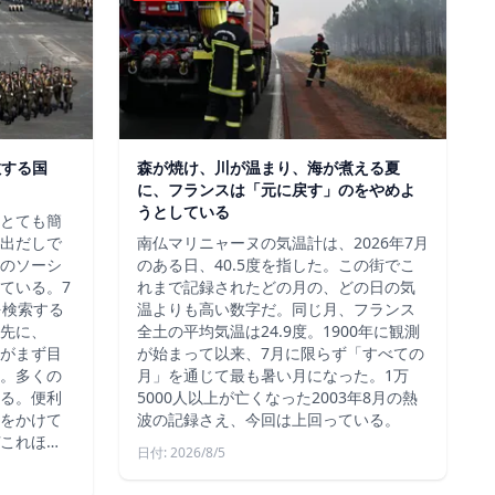
散する国
森が焼け、川が温まり、海が煮える夏
に、フランスは「元に戻す」のをやめよ
うとしている
、とても簡
出だしで
南仏マリニャーヌの気温計は、2026年7月
のソーシ
のある日、40.5度を指した。この街でこ
ている。7
れまで記録されたどの月の、どの日の気
を検索する
温よりも高い数字だ。同じ月、フランス
先に、
全土の平均気温は24.9度。1900年に観測
約がまず目
が始まって以来、7月に限らず「すべての
。多くの
月」を通じて最も暑い月になった。1万
る。便利
5000人以上が亡くなった2003年8月の熱
をかけて
波の記録さえ、今回は上回っている。
これほ…
日付: 2026/8/5