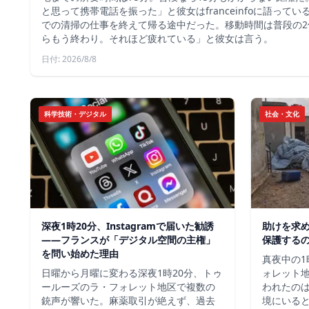
と思って携帯電話を振った」と彼女はfranceinfoに語って
での清掃の仕事を終えて帰る途中だった。移動時間は普段の2
らもう終わり。それほど疲れている」と彼女は言う。
日付: 2026/8/8
科学技術・デジタル
社会・文化
深夜1時20分、Instagramで届いた勧誘
助けを求
――フランスが「デジタル空間の主権」
保護する
を問い始めた理由
真夜中の1
日曜から月曜に変わる深夜1時20分、トゥ
ォレット
ールーズのラ・フォレット地区で複数の
われたの
銃声が響いた。麻薬取引が絶えず、過去
境にいる