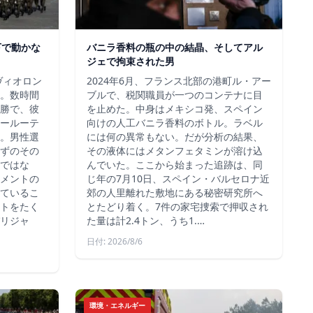
下で動かな
バニラ香料の瓶の中の結晶、そしてアル
ジェで拘束された男
ヴィオロン
2024年6月、フランス北部の港町ル・アー
。数時間
ブルで、税関職員が一つのコンテナに目
勝で、彼
を止めた。中身はメキシコ発、スペイン
ールーテ
向けの人工バニラ香料のボトル。ラベル
。男性選
には何の異常もない。だが分析の結果、
ずのその
その液体にはメタンフェタミンが溶け込
ではな
んでいた。ここから始まった追跡は、同
メントの
じ年の7月10日、スペイン・バルセロナ近
ているこ
郊の人里離れた敷地にある秘密研究所へ
トをたく
とたどり着く。7件の家宅捜索で押収され
リジャ
た量は計2.4トン、うち1.…
日付: 2026/8/6
環境・エネルギー