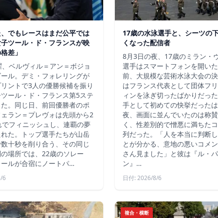
た、でもレースはまだ公平では
17歳の水泳選手と、シーツの
女子ツール・ド・フランスが映
くなった配信者
の格差」
8月3日の夜、17歳のミラン・
曜、ベルヴィル＝アン＝ボジョ
選手はスマートフォンを開いた
ゴール。デミ・フォレリングが
前、大規模な芸術水泳大会の決
プリントで3人の優勝候補を振り
はフランス代表として団体フリ
子ツール・ド・フランス第5ステ
ィンを泳ぎ切ったばかりだった
した。同じ日、前回優勝者のポ
手として初めての快挙だったは
フェラン＝プレヴォは先頭から2
夜、画面に並んでいたのは称賛
れでフィニッシュし、連覇の夢
く、性差別的で憎悪に満ちたコ
たれた。トップ選手たちが山岳
列だった。「人を本当に判断し
で数十秒を削り合う、その同じ
とが分かる、意地の悪いコメン
の場所では、22歳のソレー
さん見ました」と彼は『ル・パ
レールが合宿にノートパ…
ン』…
/6
日付: 2026/8/6
複合・横断