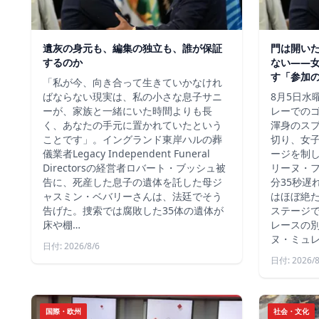
遺灰の身元も、編集の独立も、誰が保証
門は開い
するのか
ない――
す「参加
「私が今、向き合って生きていかなけれ
ばならない現実は、私の小さな息子サニ
8月5日水
ーが、家族と一緒にいた時間よりも長
レーでの
く、あなたの手元に置かれていたという
渾身のス
ことです」。イングランド東岸ハルの葬
切り、女
儀業者Legacy Independent Funeral
ージを制
Directorsの経営者ロバート・ブッシュ被
リーヌ・
告に、死産した息子の遺体を託した母ジ
分35秒遅
ャスミン・ベバリーさんは、法廷でそう
はほぼ絶
告げた。捜索では腐敗した35体の遺体が
ステージ
床や棚…
レースの別
ヌ・ミュ
日付: 2026/8/6
日付: 2026/8
国際・欧州
社会・文化