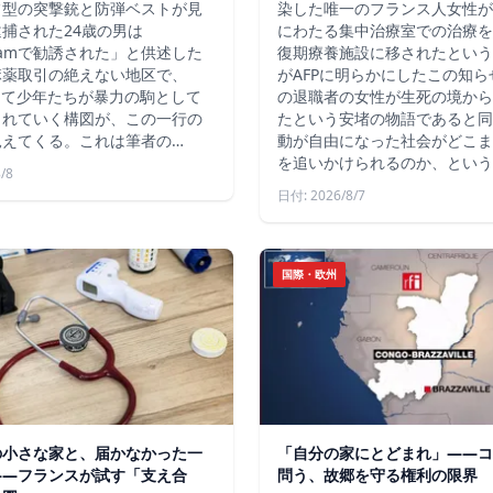
フ型の突撃銃と防弾ベストが見
染した唯一のフランス人女性が
捕された24歳の男は
にわたる集中治療室での治療を
agramで勧誘された」と供述した
復期療養施設に移されたという
麻薬取引の絶えない地区で、
がAFPに明らかにしたこの知
じて少年たちが暴力の駒として
の退職者の女性が生死の境から
られていく構図が、この一行の
たという安堵の物語であると同
見えてくる。これは筆者の…
動が自由になった社会がどこま
を追いかけられるのか、という
/8
日付: 2026/8/7
国際・欧州
の小さな家と、届かなかった一
「自分の家にとどまれ」——コ
——フランスが試す「支え合
問う、故郷を守る権利の限界