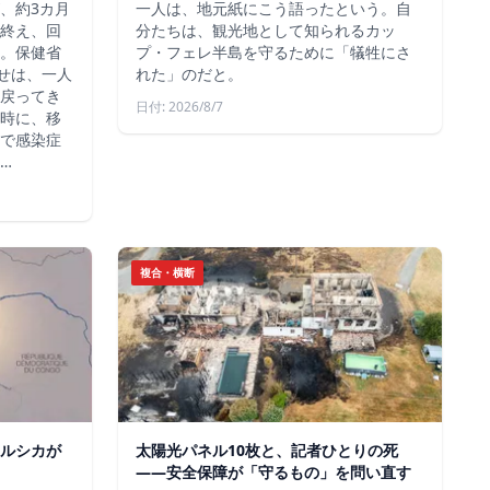
、約3カ月
一人は、地元紙にこう語ったという。自
終え、回
分たちは、観光地として知られるカッ
。保健省
プ・フェレ半島を守るために「犠牲にさ
らせは、一人
れた」のだと。
戻ってき
日付: 2026/8/7
時に、移
で感染症
…
複合・横断
ルシカが
太陽光パネル10枚と、記者ひとりの死
——安全保障が「守るもの」を問い直す