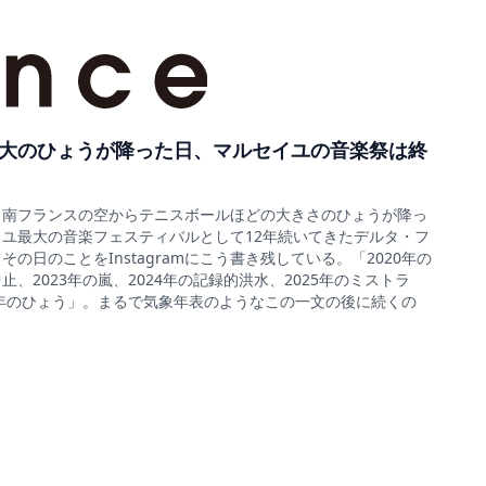
大のひょうが降った日、マルセイユの音楽祭は終
5日、南フランスの空からテニスボールほどの大きさのひょうが降っ
ユ最大の音楽フェスティバルとして12年続いてきたデルタ・フ
の日のことをInstagramにこう書き残している。「2020年の
、2023年の嵐、2024年の記録的洪水、2025年のミストラ
6年のひょう」。まるで気象年表のようなこの一文の後に続くの