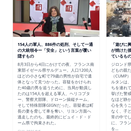
154人の軍人、886件の処刑、そして一通
「遊びに
の大統領令ー「安全」という言葉が覆い
が焼けた
隠すもの
ているも
8月3日から4日にかけての夜、フランス南
ジロンド県
東部イゼール県サルデュー。人口1200人
どもの親
ほどの小さな町で79歳の男性が自宅で遺
（CUMP
体となって見つかった。容疑をかけられ
ルタンは
た40歳の男を追うために、当局が動員し
ちを連れ
たのは154人を超える軍人、ヘリコプタ
挙げた警
ー、警察犬部隊、ドローン操縦チーム、
なほど静
そして特殊部隊GIGNだった。容疑者は町
心を失う
長の妻を脅して車を奪い、リヨン方面へ
なく、子
逃走したのち、最終的にピュイ・ド・ド
常の中で
ーム県で拘束された。
に、フラ
を…