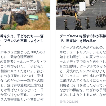
興味を失う」子どもたち——森
グーグルのAIを消す方法が拡
後、フランスが再建しようとし
で、報道は生き残れるか
の
「グーグルのAIを消すための
ポルジュに集まった300人の子
単なチュートリアル」。そんな
たちに、緊急心理医療班
始まる動画が、この夏フランス
）の責任者シャルル＝アンリ・マ
ャルメディアで次々と再生され
、こう呼びかけた。「子どもた
月22日以降、グーグルで何か
て相談に来てください」。彼が
と、見慣れたリンクの並びより
戒すべき症状のひとつは、意外
AI「ジェミニ」が生成した要
かなものだった――遊びへの関
に飛び込んでくるようになった
こと。焼け跡や避難の記憶では
利用者はそれを消したがってい
どもが遊ばなくなるという、日
なはずの機能を、わざわざ手間
しか気づけない変化。この一文
オフにしようとする人が、なぜ
ンスの災害復旧という営みが何
日付: 2026/8/5