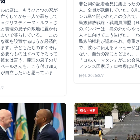
計図
非公開の記者会見に集まったの
ールの庭に、もうひとつの家が
人。全員が武装していた。8月
を亡くしてから一人で暮らして
シカ島で開かれたこの会合で、
ー＝クリスティーヌ・ルフェさ
民族解放戦線・戦闘員同盟（FLN
娘と義理の息子の敷地に置かれ
のメンバーは、島の外からやっ
住まいで暮らしている。「この
人々に向けてこう告げた。「わ
さな家を設置するほうが経済的
民族的権利が認められ、尊重さ
みます。子どもたちのすぐそば
で、彼らに伝えるメッセージは
、必要なものはすべてそろって
ない。自分の家にとどまれ」。
と彼女は言う。義理の息子のリ
「コルス・マタン」がこの会見
オベールさんも、こう付け加え
フランス国家反テロ検察は8月
もが自立したいと思っていま
日付: 2026/8/7
/7
複合・横断