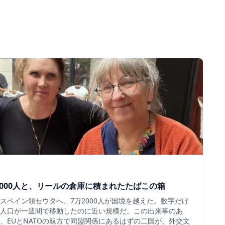
000人と、リールの倉庫に積まれたたばこの箱
スペイン領セウタへ、7万2000人が国境を越えた。数字だけ
人口が一週間で移動したのに近い規模だ。この出来事のあ
、EUとNATOの双方で同盟関係にあるはずの二国が、外交文