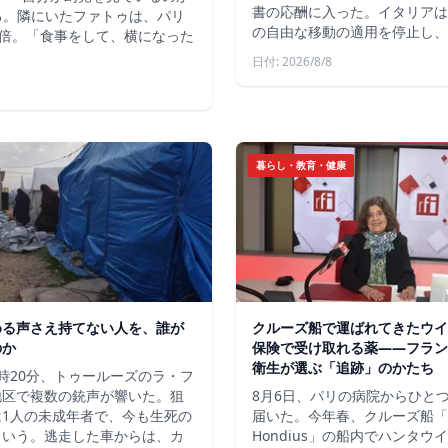
書の応酬に入った。イタリアは
いる。隣にいたファトゥは、パリ
の自由な移動の適用を停止し、
倍。「食事をして、横になった
日付: 2026/8/8
暮らし・教育・健康
める声さえ持てない人を、誰が
クルーズ船で運ばれてきたウイ
のか
保険で受け取れる薬――フラン
衛生が選ぶ「追跡」のかたち
時20分、トゥールーズのラ・フ
地区で複数の銃声が響いた。狙
8月6日、パリの病院からひと
は1人の未成年者で、今も生死の
届いた。今年春、クルーズ船「
という。逃走した車からは、カ
Hondius」の船内でハンタウ