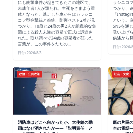
にも銃撃事件が起きてきたこの地区で、
ラシニコ
未成年者1人が撃たれ、生死をさまよう重
つかり、逮
体となった。逃走した車からはカラシニ
「Inst
コフ型突撃銃と拳銃、防弾ベスト2着が見
という。
つかり、18歳と24歳の男2人が組織的な集
SNSを通
団による殺人未遂の容疑で正式に訴追さ
吸い上げ
れた。取り調べで24歳の容疑者が語った
供述から
言葉が、この事件をただの…
日付: 2026/8
日付: 2026/8/8
政治・公共政策
社会・文化
消防車はどこへ向かったか、大使館の動
庭の片隅
画はなぜ消されたか——「説明責任」と
本の電話