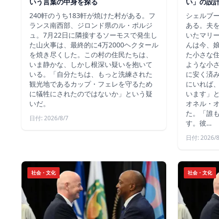
いう言葉の中身を探る
い」の設
240軒のうち183軒が焼けた村がある。フ
シェルブ
ランス南西部、ジロンド県のル・ポルジ
ある。夫
ュ。7月22日に隣接するソーモスで発生し
いたマリ
た山火事は、最終的に4万2000ヘクタール
んは今、
を焼き尽くした。この村の住民たちは、
た小さな
いま静かな、しかし根深い疑いを抱いて
ような小
いる。「自分たちは、もっと洗練された
に安く済
観光地であるカップ・フェレを守るため
にいれば
に犠牲にされたのではないか」という疑
います」
いだ。
オネル・
た。「誰
日付: 2026/8/7
す。彼…
日付: 2026/8
社会・文化
社会・文化