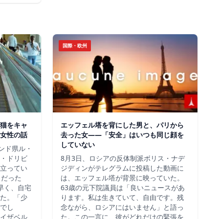
国際・欧州
猫をキャ
エッフェル塔を背にした男と、パリから
女性の話
去った女——「安全」はいつも同じ顔を
していない
ロンド県ル・
・ドリビ
8月3日、ロシアの反体制派ボリス・ナデ
立ってい
ジディンがテレグラムに投稿した動画に
らだった
は、エッフェル塔が背景に映っていた。
早く、自宅
63歳の元下院議員は「良いニュースがあ
た。「少
ります。私は生きていて、自由です。残
でし
念ながら、ロシアにはいません」と語っ
イザベル
た。この一言に、彼がどれだけの緊張を