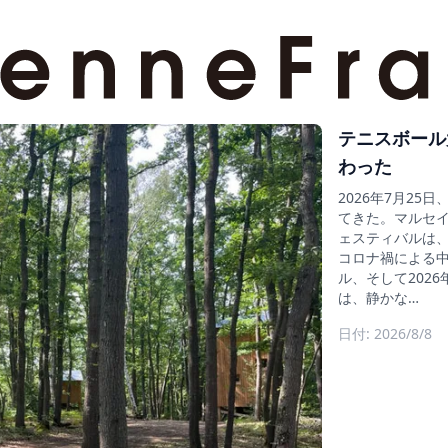
テニスボール
わった
2026年7月2
てきた。マルセイ
ェスティバルは、そ
コロナ禍による中止
ル、そして202
は、静かな…
日付: 2026/8/8