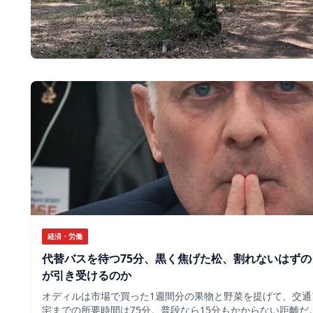
経済・労働
代替バスを待つ75分、黒く焦げた松、割れないはず
が引き受けるのか
オディルは市場で買った1週間分の果物と野菜を提げて、交通
宅までの所要時間は75分。普段なら15分もかからない距離