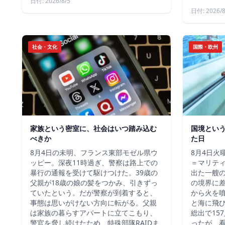
日付: 2026/8/5
日付: 2026/8
社会・文化
国際・欧州
家族という密室に、社会はいつ踏み込む
国境とい
べきか
た日
8月4日の未明、フランス東部モゼル県ウ
8月4日火
ッピー。深夜11時過ぎ、警察は路上での
＝マリテ
暴行の通報を受けて駆けつけた。39歳の
出た一艘
父親が18歳の娘の髪をつかみ、引きずっ
の境界に
ていたという。だが警察が到着すると、
から火を
事態は思いがけない方向に転がる。父親
と海に飛
は家族の暮らすアパートに立てこもり、
総出で15
警官を脅し続けたため、特殊部隊RAIDま
ったが、