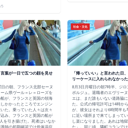
/5
社会・文化
う言葉が一日で五つの顔を見せ
「帰っていい」と言われた日、
リーケースに入れられなかった
曜日の朝、フランス北部セーヌ
8月3日月曜日の朝7時半、ジ
ィーム県ヴール＝レ＝ローズを
ポルジュ。退職者のエヴリーヌ
の船が、フランスと英国の領海
エは、まだ誰もいない道路脇に
差しかかったところでエンジン
た。公式の帰宅許可は14時か
噴いた。乗っていた人々は次々
が、彼女はそれより6時間半も
び込み、フランスと英国の船が
に近い場所まで来てしまってい
7人を引き揚げた。死者はいなか
し楽になりました。あれは地獄
看護師の初期確認では低体温症
た」。同じ頃、隣町コランでは