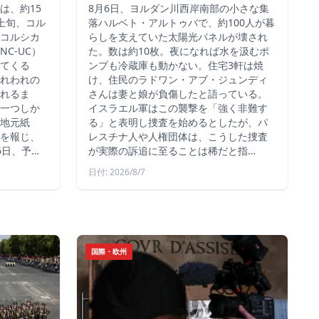
は、約15
8月6日、ヨルダン川西岸南部の小さな集
上旬、コル
落ハルベト・アルトゥバで、約100人が暮
コルシカ
らしを支えていた太陽光パネルが壊され
C-UC）
た。数は約10枚。夜になれば水を汲むポ
てくる
ンプも冷蔵庫も動かない。住宅3軒は焼
れわれの
け、住民のラドワン・アブ・ジュンディ
れるま
さんは妻と娘が負傷したと語っている。
一つしか
イスラエル軍はこの襲撃を「強く非難す
地元紙
る」と表明し捜査を始めるとしたが、パ
を報じ、
レスチナ人や人権団体は、こうした捜査
6日、予…
が実際の訴追に至ることは稀だと指…
日付: 2026/8/7
国際・欧州