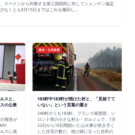
、スペインから到着する第三国国民に対してシェンゲン協定
少なくとも8月15日まではこれを撤回し…
政治・公共政策
ルスと、
183軒中183軒が焼けた村と、「見捨てて
スの公衆
いない」という言葉の重さ
240軒のうち183軒。フランス南西部、ジ
つの報告が
ロンド県の小さな村ル・ポルジュで、7月
MV
22日から10日間続いた山火事が焼き尽く
イルスに感
した住宅の数だ。焼け跡に立った住民の