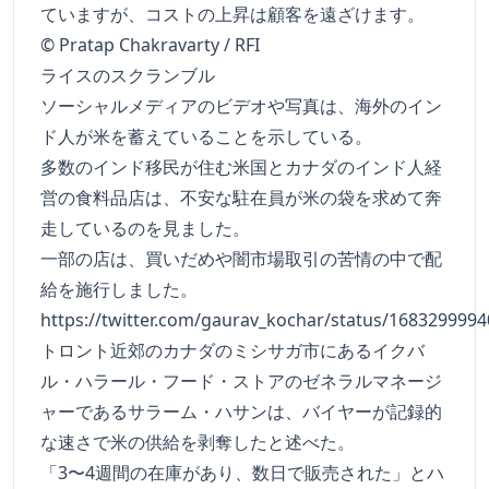
ていますが、コストの上昇は顧客を遠ざけます。
© Pratap Chakravarty / RFI
ライスのスクランブル
ソーシャルメディアのビデオや写真は、海外のイン
ド人が米を蓄えていることを示している。
多数のインド移民が住む米国とカナダのインド人経
営の食料品店は、不安な駐在員が米の袋を求めて奔
走しているのを見ました。
一部の店は、買いだめや闇市場取引の苦情の中で配
給を施行しました。
https://twitter.com/gaurav_kochar/status/168329999
トロント近郊のカナダのミシサガ市にあるイクバ
ル・ハラール・フード・ストアのゼネラルマネージ
ャーであるサラーム・ハサンは、バイヤーが記録的
な速さで米の供給を剥奪したと述べた。
「3〜4週間の在庫があり、数日で販売された」とハ