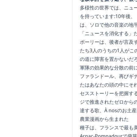
多様性の世界では、ニュ
を持っています:10年後
は、ソロで他の音楽の地
「ニュースを消化する」
ポーリーは、後者が言及
たち3人のうちの1人が
の道に障害を置かないだろ
軍隊の効果的な分散の前に
ファランドール、再びギナ
たはあなたの頭の中にそれ
セスストーリーを把握す
ジで推進されたゼロからの小
達する歌、À nosのお土
農業漫画から生まれた
種子は、フランスで最も美
Arnac-Pompado