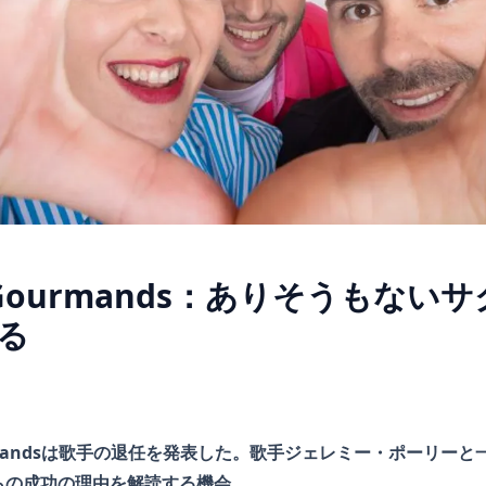
fés Gourmands：ありそうもな
る
s Gourmandsは歌手の退任を発表した。歌手ジェレミー・ポーリ
らの成功の理由を解読する機会。