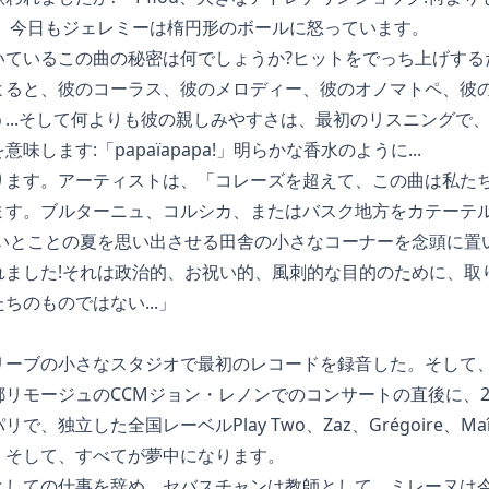
」、今日もジェレミーは楕円形のボールに怒っています。
いているこの曲の秘密は何でしょうか?ヒットをでっち上げする
よると、彼のコーラス、彼のメロディー、彼のオノマトペ、彼
...そして何よりも彼の親しみやすさは、最初のリスニングで
します:「papaïapapa!」明らかな香水のように...
ります。アーティストは、「コレーズを超えて、この曲は私た
ます。ブルターニュ、コルシカ、またはバスク地方をカテーテ
いとことの夏を思い出させる田舎の小さなコーナーを念頭に置いて
れました!それは政治的、お祝い的、風刺的な目的のために、取
ちのものではない...」
リーブの小さなスタジオで最初のレコードを録音した。そして
リモージュのCCMジョン・レノンでのコンサートの直後に、2
、独立した全国レーベルPlay Two、Zaz、Grégoire、Maî
。そして、すべてが夢中になります。
としての仕事を辞め、セバスチャンは教師として、ミレーヌは