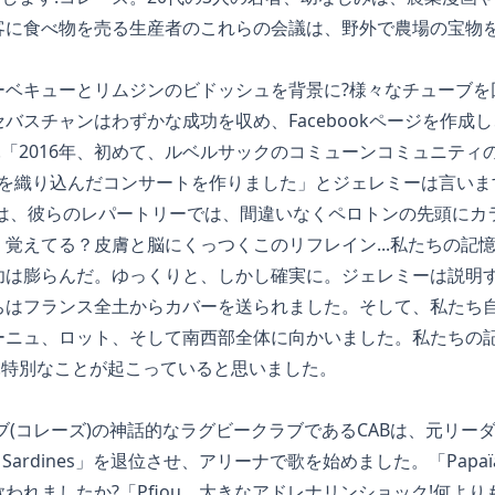
客に食べ物を売る生産者のこれらの会議は、野外で農場の宝物
ーベキューとリムジンのビドッシュを背景に?様々なチューブを
バスチャンはわずかな成功を収め、Facebookページを作成
..「2016年、初めて、ルベルサックのコミューンコミュニテ
%を織り込んだコンサートを作りました」とジェレミーは言いま
には、彼らのレパートリーでは、間違いなくペロトンの先頭にカ
覚えてる？皮膚と脳にくっつくこのリフレイン...私たちの記
功は膨らんだ。ゆっくりと、しかし確実に。ジェレミーは説明す
ちはフランス全土からカバーを送られました。そして、私たち
ーニュ、ロット、そして南西部全体に向かいました。私たちの記
..特別なことが起こっていると思いました。
ーブ(コレーズ)の神話的なラグビークラブであるCABは、元リー
Sardines」を退位させ、アリーナで歌を始めました。「Papaïa
われましたか?「Pfiou、大きなアドレナリンショック!何よ