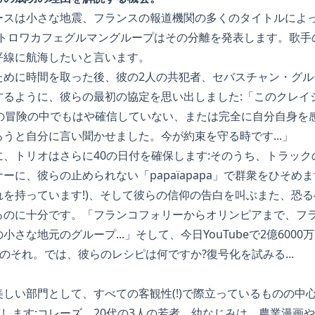
ースは小さな地震、フランスの報道機関の多くのタイトルによ
、トロワカフェグルマングループはその分離を発表します。歌
平線に航海したいと言います。
ために時間を取った後、彼の2人の共犯者、セバスチャン・グル
するように、彼らの最初の協定を思い出しました:「このクレイ
この冒険の中でもはや確信していない、または完全に自分自身を
うと自分に言い聞かせました。今が約束を守る時です...」
、トリオはさらに40の日付を確保します:そのうち、トラッ
ーに、彼らの止められない「papaïapapa」で群衆をひそめ
を持っています!)、そして彼らの信仰の告白を叫ぶまた、恐
るのに十分です。「フランコフォリーからオリンピアまで、フ
さな地元のグループ...」そして、今日YouTubeで2億600
産のそれ。では、彼らのレシピは何ですか?復号化を試みる...
しい部門として、すべての客観性(!)で際立っているものの中心
urで発芽します:コレーズ。20代の3人の若者、幼なじみは、農業漫