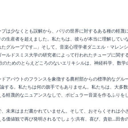
ープは少なくとも誤解から、パリの世界に対するある種の軽蔑に
リの生産者を超えました。私たちは、彼らが本当に理解してい
たグループです...」そして、音楽心理学者ダニエル・マレン
ゴールドスミス大学の研究者によって行われたチューブに関す
な歌のためのとらえどころのないエリキシルは、神経科学、数学
ンドアバウトのフランスを象徴する農村部からの標準的なグル
に反論する。私たちは何の旗手でもありません。私たちは、大多
える軽蔑的なニュアンスなしで、ポピュラー音楽を作るふりを
で、未来はまだ書かれていません。そして、おそらくそれは小
る価値観で再び発明されるでしょう:共有、喜び、貪欲...田舎