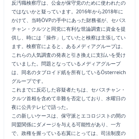
反汚職検察庁は、公金が保守党のために使われたの
ではないかと疑っています。2016年から2018年に
かけて、当時ÖVPの手中にあった財務省が、セバス
チャン・クルツと同党に有利な世論調査に資金を提
供し、時には「操作」していたと検察は主張してい
ます。検察官によると、あるメディアグループは、
これらの人気調査の発表と引き換えに支払いを受け
ていました。問題となっているメディアグループ
は、同名のタブロイド紙を所有しているÖsterreich
グループです。
これまでに反応した容疑者たちは、セバスチャン・
クルツ首相を含めて非難を否定しており、水曜日の
夜に公共テレビで語った。
この新しいケースは、保守派とエコロジストの間の
同盟関係にダメージを与える可能性があり、一方
で、政権を握っている右翼にとっては、司法制度の