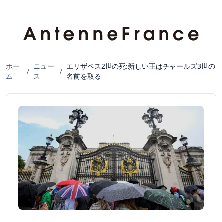
ホー
ニュー
エリザベス2世の死:新しい王はチャールズ3世の
/
/
ム
ス
名前を取る