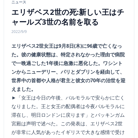
ニュース
エリザベス2世の死:新しい王はチ
ャールズ3世の名前を取る
2022/9/9
エリザベス2世女王は9月8日(木)に96歳で亡くなっ
た。彼の健康状態は、特定されなかった理由で病院
で一晩過ごした1年後に急激に悪化した。ワシント
ンからニューデリー、パリとダブリンを経由して、
世界中の首都や人格が君主と彼女の70年の治世を迎
えました。
►「女王は今日の午後、バルモラルで安らかに亡く
なりました。王と女王の配偶者は今夜バルモラルに
滞在し、明日ロンドンに戻ります」とバッキンガム
宮殿は声明で述べた。この発表は、エリザベス2世
が非常に人気があったイギリスで大きな感情で受け