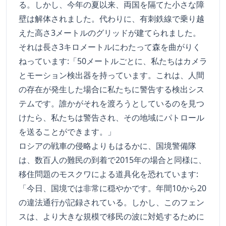
る。しかし、今年の夏以来、両国を隔てた小さな障
壁は解体されました。代わりに、有刺鉄線で乗り越
えた高さ3メートルのグリッドが建てられました。
それは長さ3キロメートルにわたって森を曲がりく
ねっています:「50メートルごとに、私たちはカメラ
とモーション検出器を持っています。これは、人間
の存在が発生した場合に私たちに警告する検出シス
テムです。誰かがそれを渡ろうとしているのを見つ
けたら、私たちは警告され、その地域にパトロール
を送ることができます。」
ロシアの戦車の侵略よりもはるかに、国境警備隊
は、数百人の難民の到着で2015年の場合と同様に、
移住問題のモスクワによる道具化を恐れています:
「今日、国境では非常に穏やかです。年間10から20
の違法通行が記録されている。しかし、このフェン
スは、より大きな規模で移民の波に対処するために