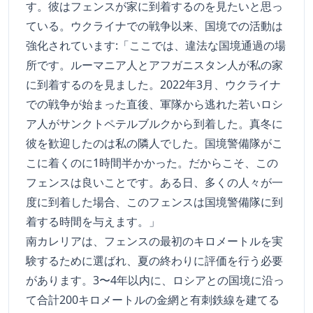
す。彼はフェンスが家に到着するのを見たいと思っ
ている。ウクライナでの戦争以来、国境での活動は
強化されています:「ここでは、違法な国境通過の場
所です。ルーマニア人とアフガニスタン人が私の家
に到着するのを見ました。2022年3月、ウクライナ
での戦争が始まった直後、軍隊から逃れた若いロシ
ア人がサンクトペテルブルクから到着した。真冬に
彼を歓迎したのは私の隣人でした。国境警備隊がこ
こに着くのに1時間半かかった。だからこそ、この
フェンスは良いことです。ある日、多くの人々が一
度に到着した場合、このフェンスは国境警備隊に到
着する時間を与えます。」
南カレリアは、フェンスの最初のキロメートルを実
験するために選ばれ、夏の終わりに評価を行う必要
があります。3〜4年以内に、ロシアとの国境に沿っ
て合計200キロメートルの金網と有刺鉄線を建てる