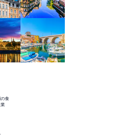
圏の食
産業
ル