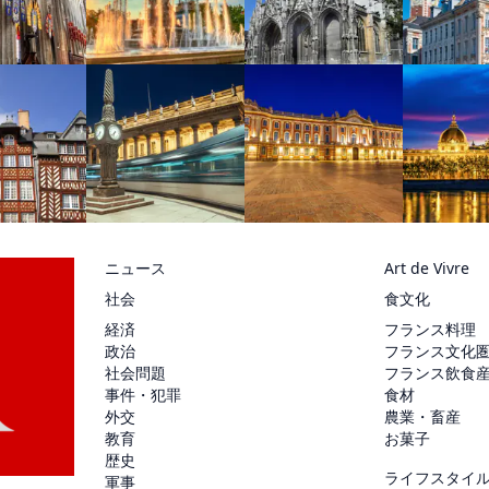
ニュース
Art de Vivre
社会
食文化
経済
フランス料理
政治
フランス文化
社会問題
フランス飲食
事件・犯罪
食材
外交
農業・畜産
教育
お菓子
歴史
ライフスタイ
軍事