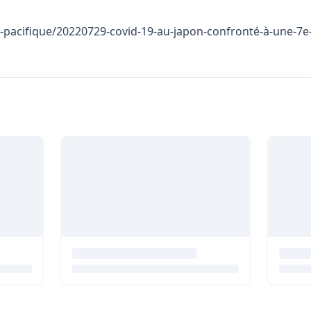
ie-pacifique/20220729-covid-19-au-japon-confronté-à-une-7e-