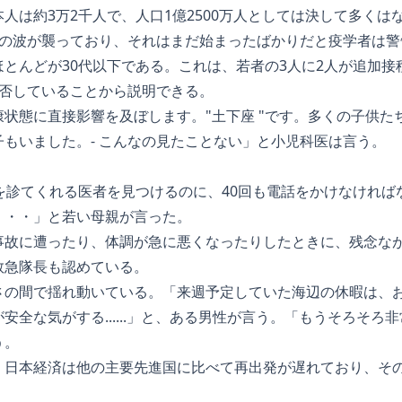
人は約3万2千人で、人口1億2500万人としては決して多くは
7の波が襲っており、それはまだ始まったばかりだと疫学者は警
とんどが30代以下である。これは、若者の3人に2人が追加接
拒否していることから説明できる。
状態に直接影響を及ぼします。"土下座 "です。多くの子供た
もいました。- こんなの見たことない」と小児科医は言う。
を診てくれる医者を見つけるのに、40回も電話をかけなければ
・・・」と若い母親が言った。
事故に遭ったり、体調が急に悪くなったりしたときに、残念な
救急隊長も認めている。
さの間で揺れ動いている。「来週予定していた海辺の休暇は、
安全な気がする......」と、ある男性が言う。「もうそろそろ
う。
。日本経済は他の主要先進国に比べて再出発が遅れており、そ