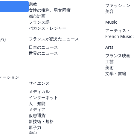
宗教
ファッション
女性の権利、男女同権
美容
都市計画
フランス語
Music
バカンス・レジャー
アーティスト
French Music
フランスが伝えたニュース
プリ
日本のニュース
Arts
世界のニュース
フランス映画
工芸
美術
文学・書籍
テーション
サイエンス
メディカル
インターネット
人工知能
メディア
仮想通貨
新技術・規格
原子力
宇宙