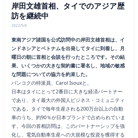
岸田文雄首相、タイでのアジア歴
訪を継続中
2022/5/4
東南アジア諸国を公式訪問中の岸田文雄首相は、イ
ンドネシアとベトナムを出発してタイに到着し、月
曜日の朝に首相と会談を行ったところです。その結
果、いくつかの大きな契約書に署名し、地域の敏感
な問題についての協力を約束した。
バンコクの特派員、Carol Isouxと。
日本はタイにとって2番目に大きな経済パートナー
であり、タイ最大の外国人ビジネス・コミュニティ
である。タイで毎年生産される200万台以上の自動
車のうち、約90％が日本ブランドで占められていま
す。今回の首相訪問は、このパートナーシップを強
化し、電気自動車生産への大規模な投資を獲得する