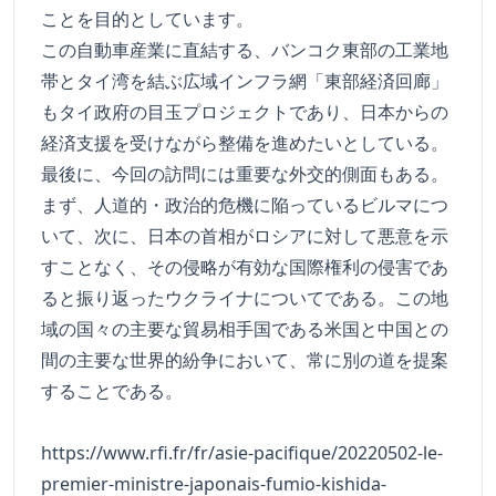
ことを目的としています。
この自動車産業に直結する、バンコク東部の工業地
帯とタイ湾を結ぶ広域インフラ網「東部経済回廊」
もタイ政府の目玉プロジェクトであり、日本からの
経済支援を受けながら整備を進めたいとしている。
最後に、今回の訪問には重要な外交的側面もある。
まず、人道的・政治的危機に陥っているビルマにつ
いて、次に、日本の首相がロシアに対して悪意を示
すことなく、その侵略が有効な国際権利の侵害であ
ると振り返ったウクライナについてである。この地
域の国々の主要な貿易相手国である米国と中国との
間の主要な世界的紛争において、常に別の道を提案
することである。
https://www.rfi.fr/fr/asie-pacifique/20220502-le-
premier-ministre-japonais-fumio-kishida-