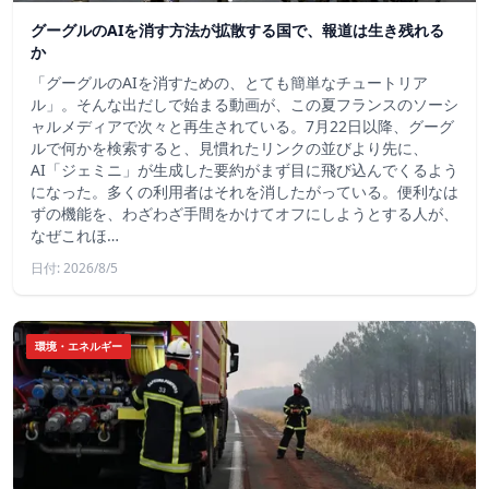
グーグルのAIを消す方法が拡散する国で、報道は生き残れる
か
「グーグルのAIを消すための、とても簡単なチュートリア
ル」。そんな出だしで始まる動画が、この夏フランスのソーシ
ャルメディアで次々と再生されている。7月22日以降、グーグ
ルで何かを検索すると、見慣れたリンクの並びより先に、
AI「ジェミニ」が生成した要約がまず目に飛び込んでくるよう
になった。多くの利用者はそれを消したがっている。便利なは
ずの機能を、わざわざ手間をかけてオフにしようとする人が、
なぜこれほ…
日付: 2026/8/5
環境・エネルギー