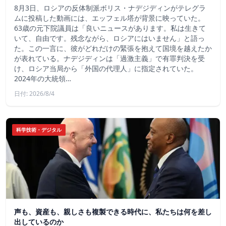
8月3日、ロシアの反体制派ボリス・ナデジディンがテレグラ
ムに投稿した動画には、エッフェル塔が背景に映っていた。
63歳の元下院議員は「良いニュースがあります。私は生きて
いて、自由です。残念ながら、ロシアにはいません」と語っ
た。この一言に、彼がどれだけの緊張を抱えて国境を越えたか
が表れている。ナデジディンは「過激主義」で有罪判決を受
け、ロシア当局から「外国の代理人」に指定されていた。
2024年の大統領…
日付: 2026/8/4
科学技術・デジタル
声も、資産も、親しさも複製できる時代に、私たちは何を差し
出しているのか