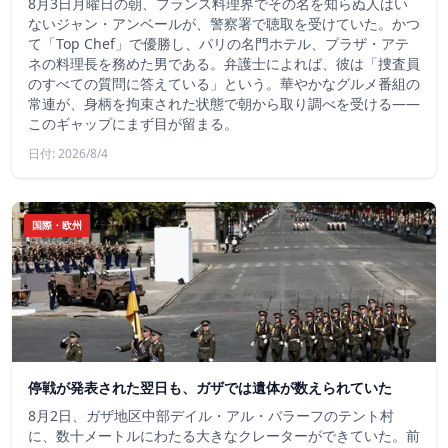
8月3日月曜日の朝、フランス料理界でその名を知らぬ人はい
ないジャン・アンベールが、警察署で聴取を受けていた。かつ
て「Top Chef」で優勝し、パリの名門ホテル、プラザ・アテ
ネの料理長を務めた男である。弁護士によれば、彼は「捜査員
のすべての質問に答えている」という。華やかなグルメ番組の
常連が、身柄を拘束された状態で朝から取り調べを受ける――
このギャップにまず目が留まる。
日付: 2026/8/4
国際・欧州
停戦が発表された翌日も、ガザでは遺体が数えられていた
8月2日、ガザ地区中部デイル・アル・バラーフのテント村
に、数十メートルにわたる大きなクレーターができていた。前