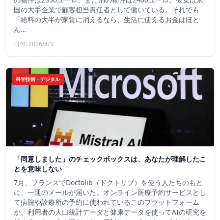
国の大手企業で顧客担当責任者として働いている。それでも
「給料の大半が家賃に消えるなら、生活に使えるお金はほと
ん…
日付: 2026/8/3
科学技術・デジタル
「同意しました」のチェックボックスは、あなたが理解したこ
とを意味しない
7月、フランスでDoctolib（ドクトリブ）を使う人たちのもと
に、一通のメールが届いた。オンライン医療予約サービスとし
て病院や診療所の予約に使われているこのプラットフォーム
が、利用者の人口統計データと健康データを使ってAIの研究を