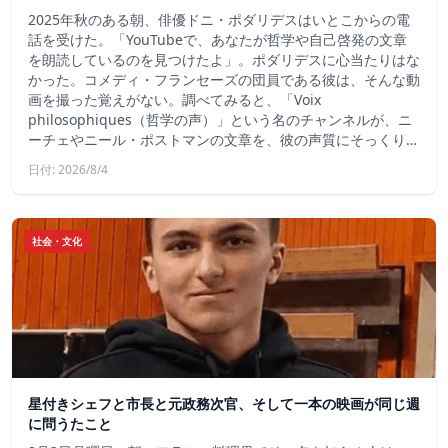
2025年秋のある朝、俳優ドニ・ポダリデスはいとこからの電
話を受けた。「YouTubeで、あなたが哲学や自己啓発の文章
を朗読しているのを見つけたよ」。ポダリデスに心当たりはな
かった。コメディ・フランセーズの団員である彼は、そんな動
画を撮った覚えがない。調べてみると、「Voix
philosophiques（哲学の声）」という名のチャンネルが、ニ
ーチェやニール・ポストマンの文章を、彼の声質にそっくり…
日付: 2026/8/4
社会・文化
星付きシェフと市長と元政務次官、そして一本の映画が同じ週
に問うたこと