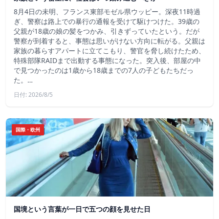
8月4日の未明、フランス東部モゼル県ウッピー。深夜11時過
ぎ、警察は路上での暴行の通報を受けて駆けつけた。39歳の
父親が18歳の娘の髪をつかみ、引きずっていたという。だが
警察が到着すると、事態は思いがけない方向に転がる。父親は
家族の暮らすアパートに立てこもり、警官を脅し続けたため、
特殊部隊RAIDまで出動する事態になった。突入後、部屋の中
で見つかったのは1歳から18歳までの7人の子どもたちだっ
た。…
日付: 2026/8/5
国際・欧州
国境という言葉が一日で五つの顔を見せた日