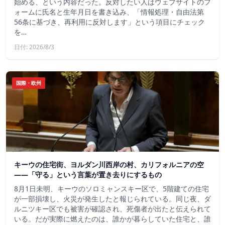
始める、という内容だった。反対したい人はウェブサイトのフ
ォームに氏名と生年月日を書き込み、「情報処理・自由法第
56条に基づき、再利用に反対します」という項目にチェック
を…
日付: 2026/8/3
国際・欧州
キーウの住宅街、ヨルダン川西岸の村、カリフォルニアの空
——「守る」という言葉が置き去りにするもの
8月1日未明、キーウのソロミャンスキー区で、5階建ての住宅
が一部損壊し、火災が発生したと報じられている。同じ夜、ダ
ルニツキー区でも被害が確認され、死傷者が出たと伝えられて
いる。だが実際に燃えたのは、誰かが暮らしていた住宅と、誰