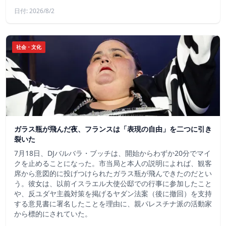
日付: 2026/8/2
社会・文化
ガラス瓶が飛んだ夜、フランスは「表現の自由」を二つに引き
裂いた
7月18日、DJバルバラ・ブッチは、開始からわずか20分でマイ
クを止めることになった。市当局と本人の説明によれば、観客
席から意図的に投げつけられたガラス瓶が飛んできたのだとい
う。彼女は、以前イスラエル大使公邸での行事に参加したこと
や、反ユダヤ主義対策を掲げるヤダン法案（後に撤回）を支持
する意見書に署名したことを理由に、親パレスチナ派の活動家
から標的にされていた。