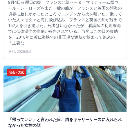
8月4日火曜日の朝、フランス北部セーヌ＝マリティーム県ヴ
ール＝レ＝ローズを出た一艘の船が、フランスと英国の領海の
境界に差しかかったところでエンジンから火を噴いた。乗って
いた人々は次々と海に飛び込み、フランスと英国の船が総出で
157人を引き揚げた。死者はいなかったが、看護師の初期確認
では低体温症の症例が報告されている。当局はこの日の救助
を、2018年に英仏海峡での非正規な渡航が始まって以来の
「主要な…
日付: 2026/8/5
社会・文化
「帰っていい」と言われた日、猫をキャリーケースに入れられ
なかった女性の話