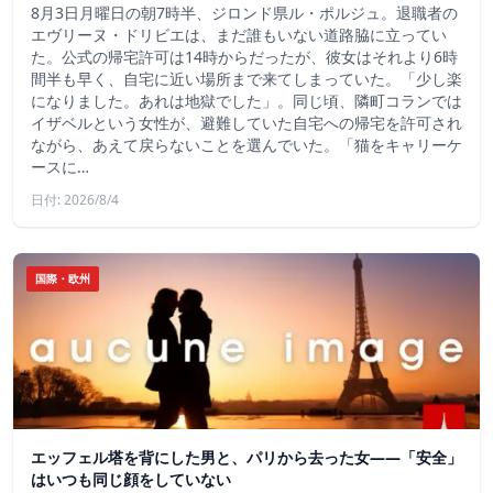
8月3日月曜日の朝7時半、ジロンド県ル・ポルジュ。退職者の
エヴリーヌ・ドリビエは、まだ誰もいない道路脇に立ってい
た。公式の帰宅許可は14時からだったが、彼女はそれより6時
間半も早く、自宅に近い場所まで来てしまっていた。「少し楽
になりました。あれは地獄でした」。同じ頃、隣町コランでは
イザベルという女性が、避難していた自宅への帰宅を許可され
ながら、あえて戻らないことを選んでいた。「猫をキャリーケ
ースに…
日付: 2026/8/4
国際・欧州
エッフェル塔を背にした男と、パリから去った女——「安全」
はいつも同じ顔をしていない