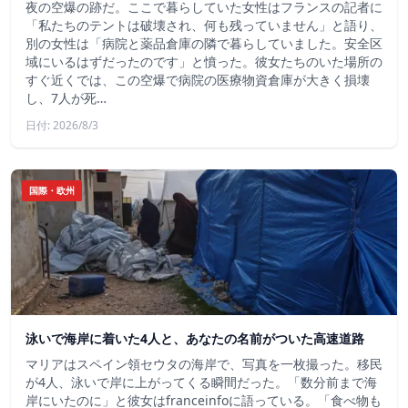
夜の空爆の跡だ。ここで暮らしていた女性はフランスの記者に
「私たちのテントは破壊され、何も残っていません」と語り、
別の女性は「病院と薬品倉庫の隣で暮らしていました。安全区
域にいるはずだったのです」と憤った。彼女たちのいた場所の
すぐ近くでは、この空爆で病院の医療物資倉庫が大きく損壊
し、7人が死…
日付: 2026/8/3
国際・欧州
泳いで海岸に着いた4人と、あなたの名前がついた高速道路
マリアはスペイン領セウタの海岸で、写真を一枚撮った。移民
が4人、泳いで岸に上がってくる瞬間だった。「数分前まで海
岸にいたのに」と彼女はfranceinfoに語っている。「食べ物も