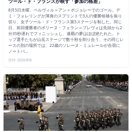
ツール・ド・フランスが映す「参加の格差」
8月5日水曜、ベルヴィル＝アン＝ボジョレーでのゴール。デ
ミ・フォレリングが渾身のスプリントで3人の優勝候補を振り
切り、女子ツール・ド・フランス第5ステージを制した。同じ
日、前回優勝者のポリーヌ・フェラン＝プレヴォは先頭から2
分35秒遅れでフィニッシュし、連覇の夢はほぼ絶たれた。ト
ップ選手たちが山岳ステージで数十秒を削り合う、その同じレ
ースの別の場所では、22歳のソレーヌ・ミュレールが合宿に
ノートパ…
日付: 2026/8/6