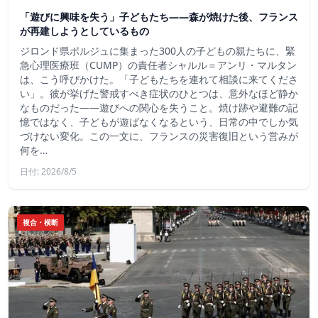
「遊びに興味を失う」子どもたち——森が焼けた後、フランス
が再建しようとしているもの
ジロンド県ポルジュに集まった300人の子どもの親たちに、緊
急心理医療班（CUMP）の責任者シャルル＝アンリ・マルタン
は、こう呼びかけた。「子どもたちを連れて相談に来てくださ
い」。彼が挙げた警戒すべき症状のひとつは、意外なほど静か
なものだった――遊びへの関心を失うこと。焼け跡や避難の記
憶ではなく、子どもが遊ばなくなるという、日常の中でしか気
づけない変化。この一文に、フランスの災害復旧という営みが
何を…
日付: 2026/8/5
複合・横断