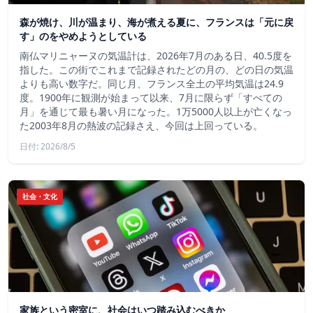
森が焼け、川が温まり、海が煮える夏に、フランスは「元に戻
す」のをやめようとしている
南仏マリニャーヌの気温計は、2026年7月のある日、40.5度を
指した。この街でこれまで記録されたどの月の、どの日の気温
よりも高い数字だ。同じ月、フランス全土の平均気温は24.9
度。1900年に観測が始まって以来、7月に限らず「すべての
月」を通じて最も暑い月になった。1万5000人以上が亡くなっ
た2003年8月の熱波の記録さえ、今回は上回っている。
日付: 2026/8/5
社会・文化
家族という密室に、社会はいつ踏み込むべきか