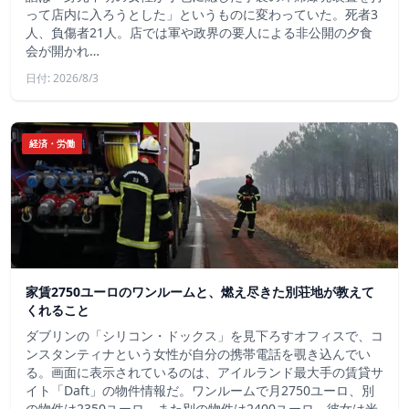
って店内に入ろうとした」というものに変わっていた。死者3
人、負傷者21人。店では軍や政界の要人による非公開の夕食
会が開かれ…
日付: 2026/8/3
経済・労働
家賃2750ユーロのワンルームと、燃え尽きた別荘地が教えて
くれること
ダブリンの「シリコン・ドックス」を見下ろすオフィスで、コ
ンスタンティナという女性が自分の携帯電話を覗き込んでい
る。画面に表示されているのは、アイルランド最大手の賃貸サ
イト「Daft」の物件情報だ。ワンルームで月2750ユーロ、別
の物件は2350ユーロ、また別の物件は2400ユーロ。彼女は米