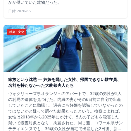
かが働いていた建物だった。
日付: 2026/8/2
社会・文化
家族という沈黙 ― 妊娠を隠した女性、帰国できない駐在員、
名前を持たなかった大統領夫人たち
ヴォクリューズ県オランジュのアパートで、32歳の男性が5人
の乳児の遺体を見つけた。内縁の妻がその6日前に自宅で出産
していたことに動揺し、過去にも妊娠を認識していなかったの
ではないかと疑って調べた結果だったという。検察によれば、
女性は2018年から2025年にかけて、5人の子どもを殺害した
疑いで捜査対象となり、拘置された。同じ週、ロワール県サン
テティエンヌでも、36歳の女性が自宅で出産した2日後、新…