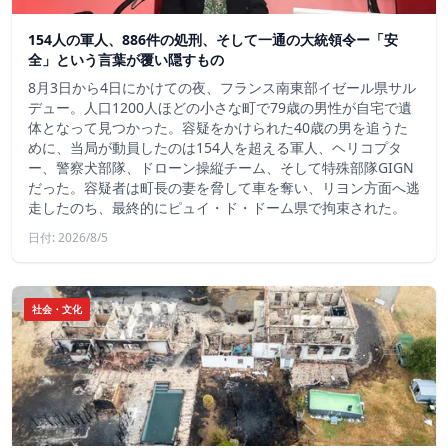
154人の軍人、886件の処刑、そして一通の大統領令ー「安
全」という言葉が覆い隠すもの
8月3日から4日にかけての夜、フランス南東部イゼール県サル
デュー。人口1200人ほどの小さな町で79歳の男性が自宅で遺
体となって見つかった。容疑をかけられた40歳の男を追うた
めに、当局が動員したのは154人を超える軍人、ヘリコプタ
ー、警察犬部隊、ドローン操縦チーム、そして特殊部隊GIGN
だった。容疑者は町長の妻を脅して車を奪い、リヨン方面へ逃
走したのち、最終的にピュイ・ド・ドーム県で拘束された。
日付: 2026/8/5
社会・文化