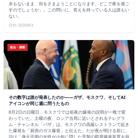
水もないまま、街をさまようことになります。どこで夜を過ご
すのでしょうか」。この問いに、答えを持っている人は誰もい
ない。
日付: 2026/8/3
複合・横断
その数字は誰が発表したのか——ガザ、モスクワ、そしてAI
アイコンが同じ週に問うたもの
8月2日の日曜日、モスクワでは前夜の爆発の説明が一晩で変
わっていた。土曜の夜、ロシア当局に近いとされるテレグラ
ム・チャンネル「バザ」は、モスクワの高級レストランで起き
た爆発を「厨房のガス爆発」と伝えた。だが夜が明ける前に、
話は「身元不明の女性が小包に隠した手製の即席爆発装置を持