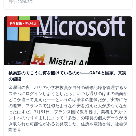
日付: 2026/8/2
科学技術・デジタル
検索窓の向こうに何を賭けているのか——GAFAと国家、真実
の値段
金曜日の夜、パリの小学校教員が自分の研修記録を管理するシ
ステムにログインしようとしたら、いつも通りのはずの画面が
どこか違って見えた——というのは筆者の想像だが、実際にそ
の週末、フランスでは似たような不安を抱えた人が少なくなか
ったはずだ。7月31日、フランス国民教育省は、業務用アカウ
ントへのなりすましによって「多数」の職員の個人データが抜
き取られた可能性があると発表した。住所や電話番号、社会保
障番号…