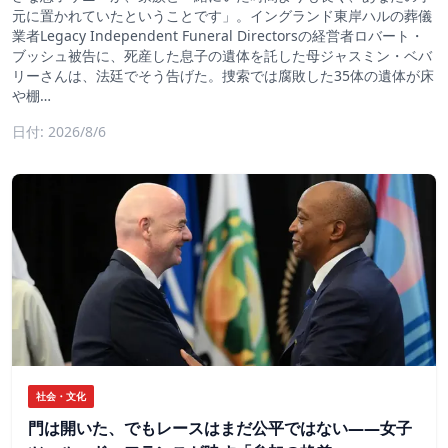
元に置かれていたということです」。イングランド東岸ハルの葬儀
業者Legacy Independent Funeral Directorsの経営者ロバート・
ブッシュ被告に、死産した息子の遺体を託した母ジャスミン・ベバ
リーさんは、法廷でそう告げた。捜索では腐敗した35体の遺体が床
や棚…
日付: 2026/8/6
社会・文化
門は開いた、でもレースはまだ公平ではない――女子