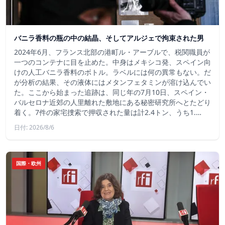
バニラ香料の瓶の中の結晶、そしてアルジェで拘束された男
2024年6月、フランス北部の港町ル・アーブルで、税関職員が
一つのコンテナに目を止めた。中身はメキシコ発、スペイン向
けの人工バニラ香料のボトル。ラベルには何の異常もない。だ
が分析の結果、その液体にはメタンフェタミンが溶け込んでい
た。ここから始まった追跡は、同じ年の7月10日、スペイン・
バルセロナ近郊の人里離れた敷地にある秘密研究所へとたどり
着く。7件の家宅捜索で押収された量は計2.4トン、うち1.…
日付: 2026/8/6
国際・欧州