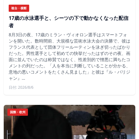
複合・横断
17歳の水泳選手と、シーツの下で動かなくなった配信
者
8月3日の夜、17歳のミラン・ヴィオロン選手はスマートフォ
ンを開いた。数時間前、大規模な芸術水泳大会の決勝で、彼は
フランス代表として団体フリールーティンを泳ぎ切ったばかり
だった。男性選手として初めての快挙だったはずのその夜、画
面に並んでいたのは称賛ではなく、性差別的で憎悪に満ちたコ
メントの列だった。「人を本当に判断していることが分かる、
意地の悪いコメントをたくさん見ました」と彼は『ル・パリジ
ャン』…
日付: 2026/8/6
国際・欧州