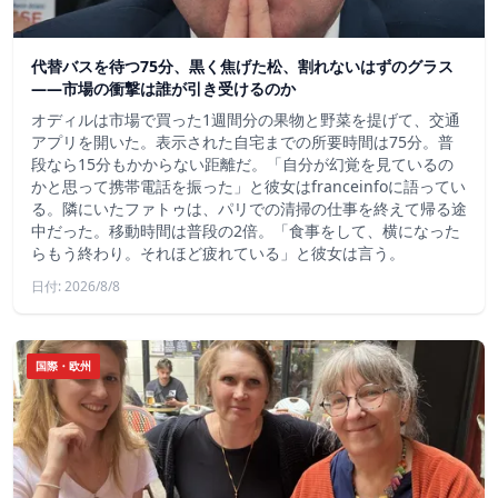
代替バスを待つ75分、黒く焦げた松、割れないはずのグラス
——市場の衝撃は誰が引き受けるのか
オディルは市場で買った1週間分の果物と野菜を提げて、交通
アプリを開いた。表示された自宅までの所要時間は75分。普
段なら15分もかからない距離だ。「自分が幻覚を見ているの
かと思って携帯電話を振った」と彼女はfranceinfoに語ってい
る。隣にいたファトゥは、パリでの清掃の仕事を終えて帰る途
中だった。移動時間は普段の2倍。「食事をして、横になった
らもう終わり。それほど疲れている」と彼女は言う。
日付: 2026/8/8
国際・欧州