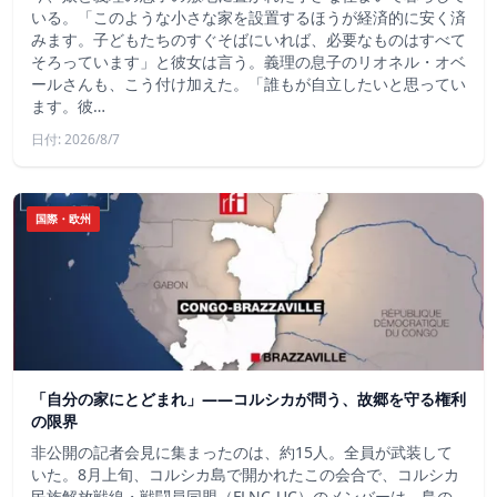
いる。「このような小さな家を設置するほうが経済的に安く済
みます。子どもたちのすぐそばにいれば、必要なものはすべて
そろっています」と彼女は言う。義理の息子のリオネル・オベ
ールさんも、こう付け加えた。「誰もが自立したいと思ってい
ます。彼…
日付: 2026/8/7
国際・欧州
「自分の家にとどまれ」——コルシカが問う、故郷を守る権利
の限界
非公開の記者会見に集まったのは、約15人。全員が武装して
いた。8月上旬、コルシカ島で開かれたこの会合で、コルシカ
民族解放戦線・戦闘員同盟（FLNC-UC）のメンバーは、島の