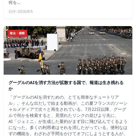
何を…
日付: 2026/8/5
複合・横断
グーグルのAIを消す方法が拡散する国で、報道は生き残れる
か
「グーグルのAIを消すための、とても簡単なチュートリア
ル」。そんな出だしで始まる動画が、この夏フランスのソーシ
ャルメディアで次々と再生されている。7月22日以降、グーグ
ルで何かを検索すると、見慣れたリンクの並びより先に、
AI「ジェミニ」が生成した要約がまず目に飛び込んでくるよう
になった。多くの利用者はそれを消したがっている。便利なは
ずの機能を、わざわざ手間をかけてオフにしようとする人が、