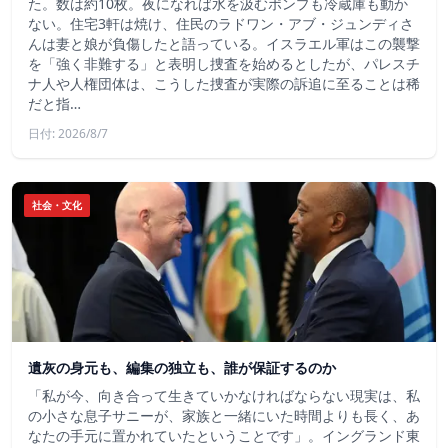
た。数は約10枚。夜になれば水を汲むポンプも冷蔵庫も動か
ない。住宅3軒は焼け、住民のラドワン・アブ・ジュンディさ
んは妻と娘が負傷したと語っている。イスラエル軍はこの襲撃
を「強く非難する」と表明し捜査を始めるとしたが、パレスチ
ナ人や人権団体は、こうした捜査が実際の訴追に至ることは稀
だと指…
日付: 2026/8/7
社会・文化
遺灰の身元も、編集の独立も、誰が保証するのか
「私が今、向き合って生きていかなければならない現実は、私
の小さな息子サニーが、家族と一緒にいた時間よりも長く、あ
なたの手元に置かれていたということです」。イングランド東