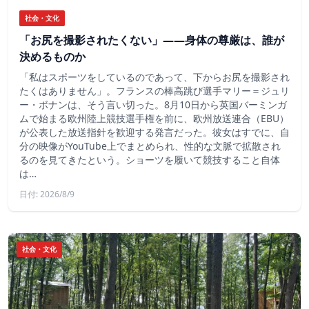
社会・文化
「お尻を撮影されたくない」――身体の尊厳は、誰が
決めるものか
「私はスポーツをしているのであって、下からお尻を撮影され
たくはありません」。フランスの棒高跳び選手マリー＝ジュリ
ー・ボナンは、そう言い切った。8月10日から英国バーミンガ
ムで始まる欧州陸上競技選手権を前に、欧州放送連合（EBU）
が公表した放送指針を歓迎する発言だった。彼女はすでに、自
分の映像がYouTube上でまとめられ、性的な文脈で拡散され
るのを見てきたという。ショーツを履いて競技すること自体
は…
日付: 2026/8/9
社会・文化