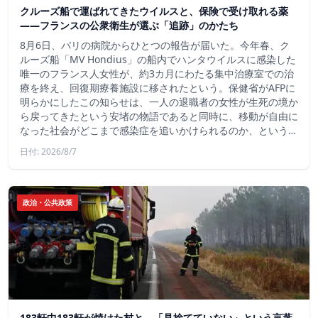
クルーズ船で運ばれてきたウイルスと、保険で受け取れる薬
――フランスの公衆衛生が選ぶ「追跡」のかたち
8月6日、パリの病院からひとつの報告が届いた。今年春、ク
ルーズ船「MV Hondius」の船内でハンタウイルスに感染した
唯一のフランス人女性が、約3カ月にわたる集中治療室での治
療を終え、回復期療養施設に移されたという。保健省がAFPに
明らかにしたこの知らせは、一人の退職者の女性が生死の境か
ら戻ってきたという安堵の物語であると同時に、移動が自由に
なった社会がどこまで感染症を追いかけられるのか、という…
日付: 2026/8/7
政治・公共政策
183軒中183軒が焼けた村と、「見捨てていない」という言葉