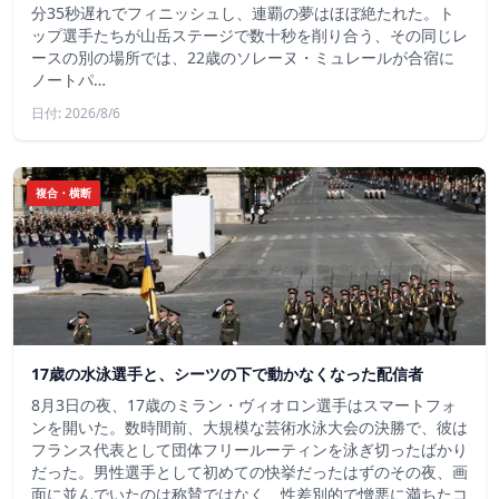
分35秒遅れでフィニッシュし、連覇の夢はほぼ絶たれた。ト
ップ選手たちが山岳ステージで数十秒を削り合う、その同じレ
ースの別の場所では、22歳のソレーヌ・ミュレールが合宿に
ノートパ…
日付: 2026/8/6
複合・横断
17歳の水泳選手と、シーツの下で動かなくなった配信者
8月3日の夜、17歳のミラン・ヴィオロン選手はスマートフォ
ンを開いた。数時間前、大規模な芸術水泳大会の決勝で、彼は
フランス代表として団体フリールーティンを泳ぎ切ったばかり
だった。男性選手として初めての快挙だったはずのその夜、画
面に並んでいたのは称賛ではなく、性差別的で憎悪に満ちたコ