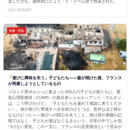
走したのち、最終的にピュイ・ド・ドーム県で拘束された。
日付: 2026/8/5
社会・文化
「遊びに興味を失う」子どもたち——森が焼けた後、フランス
が再建しようとしているもの
ジロンド県ポルジュに集まった300人の子どもの親たちに、緊
急心理医療班（CUMP）の責任者シャルル＝アンリ・マルタン
は、こう呼びかけた。「子どもたちを連れて相談に来てくださ
い」。彼が挙げた警戒すべき症状のひとつは、意外なほど静か
なものだった――遊びへの関心を失うこと。焼け跡や避難の記
憶ではなく、子どもが遊ばなくなるという、日常の中でしか気
づけない変化。この一文に、フランスの災害復旧という営みが