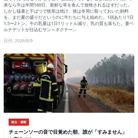
来なら牛は年間160日、新鮮な草を食んで放牧されるはずだった。
しかし猛暑と干ばつで牧草は焼け、彼は冬用に取っておいた飼料
を、まだ夏の盛りだというのに牛たちに与え始めた。1頭あたり1日
1.5〜2トン。牛の乳量は1日1リットル減り、乳の質も落ちた。妻ベ
ルナデットが仕込むサン＝ネクテー…
日付: 2026/8/9
複合・横断
チェーンソーの音で目覚めた朝、誰が「すみません」