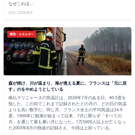
なぜこれほ…
日付: 2026/8/5
環境・エネルギー
森が焼け、川が温まり、海が煮える夏に、フランスは「元に戻
す」のをやめようとしている
南仏マリニャーヌの気温計は、2026年7月のある日、40.5度を
指した。この街でこれまで記録されたどの月の、どの日の気温
よりも高い数字だ。同じ月、フランス全土の平均気温は24.9
度。1900年に観測が始まって以来、7月に限らず「すべての
月」を通じて最も暑い月になった。1万5000人以上が亡くなっ
た2003年8月の熱波の記録さえ、今回は上回っている。