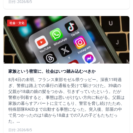
日付: 2026/8/5
社会・文化
家族という密室に、社会はいつ踏み込むべきか
8月4日の未明、フランス東部モゼル県ウッピー。深夜11時過
ぎ、警察は路上での暴行の通報を受けて駆けつけた。39歳の
父親が18歳の娘の髪をつかみ、引きずっていたという。だが
警察が到着すると、事態は思いがけない方向に転がる。父親は
家族の暮らすアパートに立てこもり、警官を脅し続けたため、
特殊部隊RAIDまで出動する事態になった。突入後、部屋の中
で見つかったのは1歳から18歳までの7人の子どもたちだっ
た。…
日付: 2026/8/5