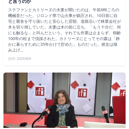
と言うのか
ステファンとカトリーヌの夫妻が聞いたのは、午前6時ごろの
機械音だった。ジロンド県で山火事が鎮圧され、10日前に自
宅と厩舎を守り抜いたと安心した翌朝、道路沿いで林業会社が
木を切り倒していた。夫妻は木の前に立ち、「もう十分だ、何
にも触るな」と叫んだという。それでも作業は止まらず、樹齢
100年の松まで伐採された。カトリーヌにとってその森は「静
かに暮らすために35年かけて貯めた」ものだった。彼女は積
み上げ…
日付: 2026/8/9