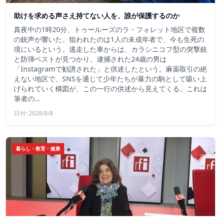
助けを求める声さえ持てない人を、誰が保護するのか
真夜中の1時20分、トゥールーズのラ・フォレット地区で複数
の銃声が響いた。狙われたのは1人の未成年者で、今も生死の
境にいるという。逃走した車からは、カラシニコフ型の突撃銃
と防弾ベストが見つかり、逮捕された24歳の男は
「Instagramで勧誘された」と供述したという。麻薬取引の絶
えない地区で、SNSを通じて少年たちが暴力の駒として吸い上
げられていく構図が、この一行の供述から見えてくる。これは
筆者の…
日付: 2026/8/8
暮らし・教育・健康