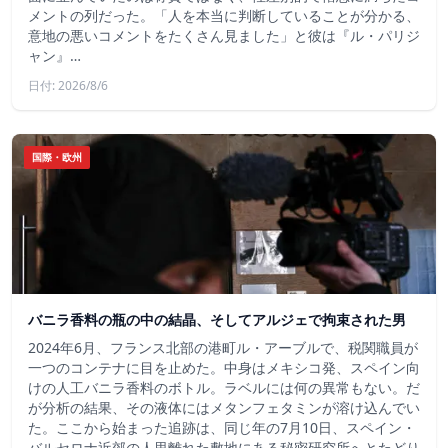
メントの列だった。「人を本当に判断していることが分かる、
意地の悪いコメントをたくさん見ました」と彼は『ル・パリジ
ャン』…
日付: 2026/8/6
国際・欧州
バニラ香料の瓶の中の結晶、そしてアルジェで拘束された男
2024年6月、フランス北部の港町ル・アーブルで、税関職員が
一つのコンテナに目を止めた。中身はメキシコ発、スペイン向
けの人工バニラ香料のボトル。ラベルには何の異常もない。だ
が分析の結果、その液体にはメタンフェタミンが溶け込んでい
た。ここから始まった追跡は、同じ年の7月10日、スペイン・
バルセロナ近郊の人里離れた敷地にある秘密研究所へとたどり