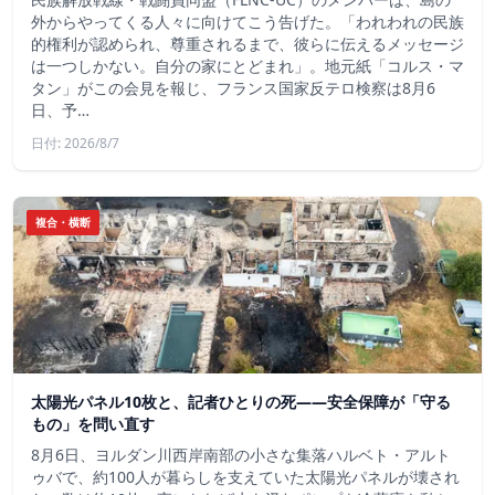
外からやってくる人々に向けてこう告げた。「われわれの民族
的権利が認められ、尊重されるまで、彼らに伝えるメッセージ
は一つしかない。自分の家にとどまれ」。地元紙「コルス・マ
タン」がこの会見を報じ、フランス国家反テロ検察は8月6
日、予…
日付: 2026/8/7
複合・横断
太陽光パネル10枚と、記者ひとりの死——安全保障が「守る
もの」を問い直す
8月6日、ヨルダン川西岸南部の小さな集落ハルベト・アルト
ゥバで、約100人が暮らしを支えていた太陽光パネルが壊され