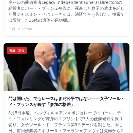
岸ハルの葬儀業者Legacy Independent Funeral Directorsの
経営者ロバート・ブッシュ被告に、死産した息子の遺体を託し
た母ジャスミン・ベバリーさんは、法廷でそう告げた。捜索で
は腐敗した35体の遺体が床や棚…
日付: 2026/8/6
社会・文化
門は開いた、でもレースはまだ公平ではない――女子ツール・
ド・フランスが映す「参加の格差」
8月5日水曜、ベルヴィル＝アン＝ボジョレーでのゴール。デ
ミ・フォレリングが渾身のスプリントで3人の優勝候補を振り
切り、女子ツール・ド・フランス第5ステージを制した。同じ
日、前回優勝者のポリーヌ・フェラン＝プレヴォは先頭から2