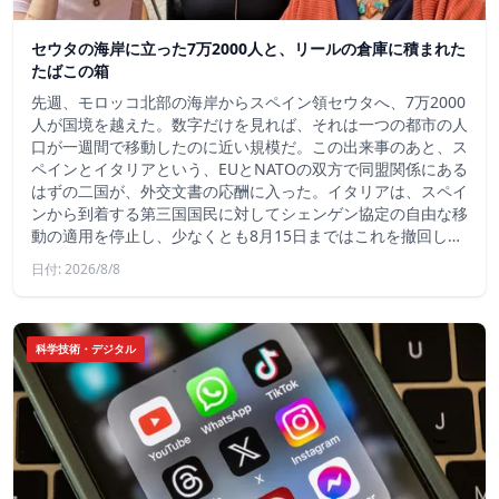
セウタの海岸に立った7万2000人と、リールの倉庫に積まれた
たばこの箱
先週、モロッコ北部の海岸からスペイン領セウタへ、7万2000
人が国境を越えた。数字だけを見れば、それは一つの都市の人
口が一週間で移動したのに近い規模だ。この出来事のあと、ス
ペインとイタリアという、EUとNATOの双方で同盟関係にある
はずの二国が、外交文書の応酬に入った。イタリアは、スペイ
ンから到着する第三国国民に対してシェンゲン協定の自由な移
動の適用を停止し、少なくとも8月15日まではこれを撤回し…
日付: 2026/8/8
科学技術・デジタル