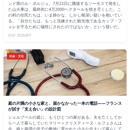
ンド県のル・ポルジュ。7月22日に隣接するソーモスで発生し
た山火事は、最終的に4万2000ヘクタールを焼き尽くした。こ
の村の住民たちは、いま静かな、しかし根深い疑いを抱いてい
る。「自分たちは、もっと洗練された観光地であるカップ・フ
ェレを守るために犠牲にされたのではないか」という疑いだ。
日付: 2026/8/7
社会・文化
庭の片隅の小さな家と、届かなかった一本の電話——フランス
が試す「支え合い」の設計図
シェルブールの庭に、もうひとつの家がある。夫を亡くしてか
ら一人で暮らしていたマリー＝クリスティーヌ・ルフェさんは
今、娘と義理の息子の敷地に置かれた小さな住まいで暮らして