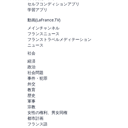
セルフコンディションアプリ
学習アプリ
動画(
LaFrance.TV
)
メインチャンネル
フランスニュース
フランストラベルメディテーション
ニュース
社会
経済
政治
社会問題
事件・犯罪
外交
教育
歴史
軍事
宗教
女性の権利、男女同権
都市計画
フランス語