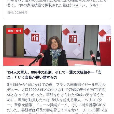
着く。7件の家宅捜索で押収された量は計2.4トン、うち1.…
日付: 2026/8/6
国際・欧州
154人の軍人、886件の処刑、そして一通の大統領令ー「安
全」という言葉が覆い隠すもの
8月3日から4日にかけての夜、フランス南東部イゼール県サル
デュー。人口1200人ほどの小さな町で79歳の男性が自宅で遺
体となって見つかった。容疑をかけられた40歳の男を追うた
めに、当局が動員したのは154人を超える軍人、ヘリコプタ
ー、警察犬部隊、ドローン操縦チーム、そして特殊部隊GIGN
だった。容疑者は町長の妻を脅して車を奪い、リヨン方面へ逃