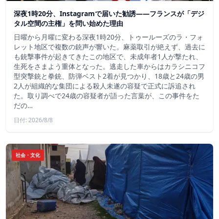
深夜1時20分、Instagramで届いた勧誘――フランスが「デジ
タル空間の主権」を問い始めた理由
日曜から月曜に変わる深夜1時20分、トゥールーズのラ・フォ
レット地区で複数の銃声が響いた。麻薬取引が絶えず、過去に
も銃撃事件が起きてきたこの地区で、未成年者1人が撃たれ、
生死をさまよう重体となった。逃走した車からはカラシニコフ
型突撃銃と拳銃、防弾ベスト2着が見つかり、18歳と24歳の男
2人が組織的な集団による殺人未遂の容疑で正式に訴追され
た。取り調べで24歳の容疑者が語った言葉が、この事件をた
だの…
日付: 2026/8/8
社会・文化