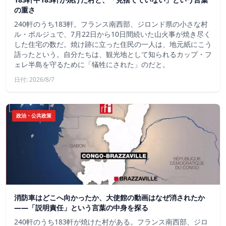
の重さ
240軒のうち183軒。フランス南西部、ジロンド県の小さな村
ル・ポルジュで、7月22日から10日間続いた山火事が焼き尽く
した住宅の数だ。焼け跡に立った住民の一人は、地元紙にこう
語ったという。自分たちは、観光地として知られるカップ・フ
ェレ半島を守るために「犠牲にされた」のだと。
日付: 2026/8/7
政治・公共政策
消防車はどこへ向かったか、大使館の動画はなぜ消されたか
——「説明責任」という言葉の中身を探る
240軒のうち183軒が焼けた村がある。フランス南西部、ジロ