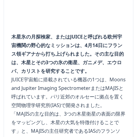
木星氷の月探検家、またはJUICEと呼ばれる欧州宇
宙機関の野心的なミッションは、4月14日にフラン
ス領ギアナから打ち上げられました。その主な目的
は、木星とその3つの氷の衛星、ガニメデ、エウロ
パ、カリストを研究することです。
JUICE宇宙船に搭載されている機器の1つは、Moons
and Jupiter Imaging SpectrometerまたはMAJISと
呼ばれています。パリ近郊のオルセーに拠点を置く
空間物理学研究所(IAS)で開発されました。
「MAJISの主な目的は、3つの木星衛星の表面の限界
をマッピングし、木星の大気を特徴付けることで
す」と、MAJISの主任研究者であるIASのフランソ