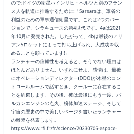
ので:ドイツの衛星ハインリヒ・ヘルツと別のフラン
ス人を軌道に推進するために:「Sarsarsは、軍省の
利益のための軍事通信衛星です。これは2つのバー
ジョンで、シラキュースの第4世代です。4aは2021
年10月に発売された。したがって、4bは最後のアリ
アン5ロケットによって打ち上げられ、大成功を収
めることを願っています!」
ランチャーの信頼性を考えると、そうでない理由は
ほとんどありません。いずれにせよ、感情は、最後
にオペレーションディレクター(DDO)が木星のコン
トロールルームで話すとき、クールーに存在するこ
とを約束します。その後、彼は最後にもう一度、バ
ルカンエンジンの点火、粉体加速ステージ、そして
宇宙の歴史の中で美しいページを書いたランチャー
の離陸を発表します。
https://www.rfi.fr/fr/science/20230705-espace-