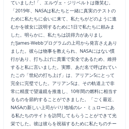
ていました!「、エルヴェ・ジリベルトは微笑む。
「2019年、NASAは私たちと一緒に真実のテストの
ために私たちに会いに来て、私たちがどのように進
むかを彼女に説明するために1日で私たちに頼みま
した。明らかに、私たちは説得力がありまし
た!James-Webbプログラムの上司から発言さえあり
ました。彼らは物事を教えられ、NASAにはない慣
行があり、打ち上げに貴重で安全であるため、維持
すると私に言いました。実際、あだ名で呼ばれてい
たこの「世紀の打ち上げ」は、アリアン5にとって
完全に完璧でした。アリアン5は、その軌道上で非
常に精度で望遠鏡を推進し、10年間の燃料に相当す
るものを節約することができました。「ごく最近、
NASAの新しい上司がパリ地域のレ・ミュローにあ
る私たちのサイトを訪問してもらうことができて光
栄でした。彼は彼らを祝福するために私たちのチー