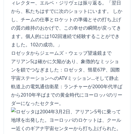
ィレクター、エルベ・ジリヴェは振り返る。「翌日
から、私たちはすでに次のショットにいます。 しか
し、チームの仕事とロケットの準備とその打ち上げ
の質の維持のおかげで、この幸せの瞬間が戻ってき
ます。個人的には102回連続で経験することができ
ました。102の成功。」
ロゼッタからジェームズ・ウェッブ望遠鏡まで
アリアン5は確かに欠陥があり、象徴的なミッショ
ンを鎖でつなぎました：ロゼッタ、彗星67P、国際
宇宙ステーションへのATVミッション...そして静止
軌道上の電気通信衛星：ランチャーが2000年代半ば
から2010年半ばまでの黄金時代にヨーロッパのリー
ダーになったセクター。