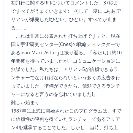
初飛行に関するRFIについてコメントした。37秒ま
ですべてがうまくいきます:「そして一度に...ああ!ア
リアンが爆発した!ひどい、ひどい。すべてが止ま
る...」。
「これは非常に公表された打ち上げです」と、現在
国立宇宙研究センター(Cnes)の戦略ディレクターで
あるJean-Marc Astorgは振り返る。「私たちは約10
年間彼を待っていましたが、コミュニケーションに
無謀でした。私たちは、アリアン5が信頼できるラ
ンチャーでなければならないという多くの広告を行
っていました。準備ができたら、信頼できるランチ
ャーになると言うのを忘れていました!」
難しい始まり
1987年に正式に開始されたこのプログラムは、すで
に信頼性の評判を得ていたランチャーであるアリア
ン4を継承することでした。しかし、当時、打ち上