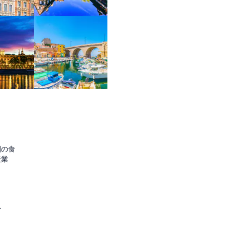
圏の食
産業
ル