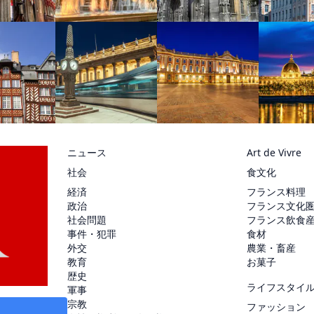
ニュース
Art de Vivre
社会
食文化
経済
フランス料理
政治
フランス文化
社会問題
フランス飲食
事件・犯罪
食材
外交
農業・畜産
教育
お菓子
歴史
ライフスタイ
軍事
宗教
ファッション