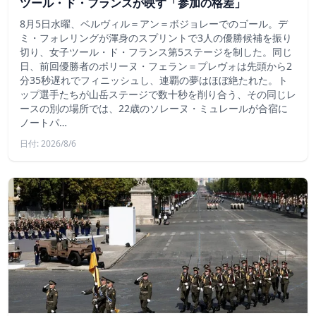
ツール・ド・フランスが映す「参加の格差」
8月5日水曜、ベルヴィル＝アン＝ボジョレーでのゴール。デ
ミ・フォレリングが渾身のスプリントで3人の優勝候補を振り
切り、女子ツール・ド・フランス第5ステージを制した。同じ
日、前回優勝者のポリーヌ・フェラン＝プレヴォは先頭から2
分35秒遅れでフィニッシュし、連覇の夢はほぼ絶たれた。ト
ップ選手たちが山岳ステージで数十秒を削り合う、その同じレ
ースの別の場所では、22歳のソレーヌ・ミュレールが合宿に
ノートパ…
日付: 2026/8/6