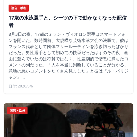
複合・横断
17歳の水泳選手と、シーツの下で動かなくなった配信
者
8月3日の夜、17歳のミラン・ヴィオロン選手はスマートフォ
ンを開いた。数時間前、大規模な芸術水泳大会の決勝で、彼は
フランス代表として団体フリールーティンを泳ぎ切ったばかり
だった。男性選手として初めての快挙だったはずのその夜、画
面に並んでいたのは称賛ではなく、性差別的で憎悪に満ちたコ
メントの列だった。「人を本当に判断していることが分かる、
意地の悪いコメントをたくさん見ました」と彼は『ル・パリジ
ャン』…
日付: 2026/8/6
国際・欧州