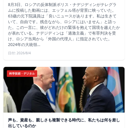
8月3日、ロシアの反体制派ボリス・ナデジディンがテレグラ
ムに投稿した動画には、エッフェル塔が背景に映っていた。
63歳の元下院議員は「良いニュースがあります。私は生きて
いて、自由です。残念ながら、ロシアにはいません」と語っ
た。この一言に、彼がどれだけの緊張を抱えて国境を越えたか
が表れている。ナデジディンは「過激主義」で有罪判決を受
け、ロシア当局から「外国の代理人」に指定されていた。
2024年の大統領…
日付: 2026/8/4
科学技術・デジタル
声も、資産も、親しさも複製できる時代に、私たちは何を差し
出しているのか