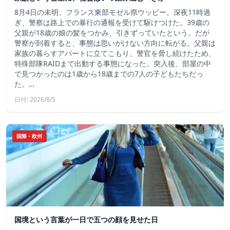
8月4日の未明、フランス東部モゼル県ウッピー。深夜11時過
ぎ、警察は路上での暴行の通報を受けて駆けつけた。39歳の
父親が18歳の娘の髪をつかみ、引きずっていたという。だが
警察が到着すると、事態は思いがけない方向に転がる。父親は
家族の暮らすアパートに立てこもり、警官を脅し続けたため、
特殊部隊RAIDまで出動する事態になった。突入後、部屋の中
で見つかったのは1歳から18歳までの7人の子どもたちだっ
た。…
日付: 2026/8/5
国際・欧州
国境という言葉が一日で五つの顔を見せた日