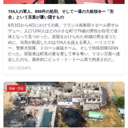
154人の軍人、886件の処刑、そして一通の大統領令ー「安
全」という言葉が覆い隠すもの
8月3日から4日にかけての夜、フランス南東部イゼール県サル
デュー。人口1200人ほどの小さな町で79歳の男性が自宅で遺
体となって見つかった。容疑をかけられた40歳の男を追うた
めに、当局が動員したのは154人を超える軍人、ヘリコプタ
ー、警察犬部隊、ドローン操縦チーム、そして特殊部隊GIGN
だった。容疑者は町長の妻を脅して車を奪い、リヨン方面へ逃
走したのち、最終的にピュイ・ド・ドーム県で拘束された。
日付: 2026/8/5
社会・文化