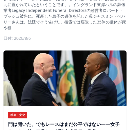
元に置かれていたということです」。イングランド東岸ハルの葬儀
業者Legacy Independent Funeral Directorsの経営者ロバート・
ブッシュ被告に、死産した息子の遺体を託した母ジャスミン・ベバ
リーさんは、法廷でそう告げた。捜索では腐敗した35体の遺体が床
や棚…
日付: 2026/8/6
社会・文化
門は開いた、でもレースはまだ公平ではない――女子