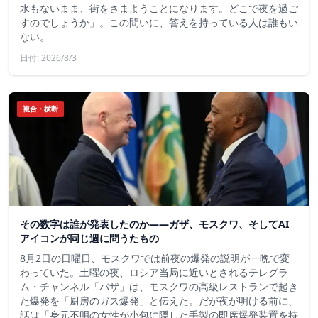
水もないまま、街をさまようことになります。どこで夜を過ご
すのでしょうか」。この問いに、答えを持っている人は誰もい
ない。
日付: 2026/8/3
複合・横断
その数字は誰が発表したのか——ガザ、モスクワ、そしてAI
アイコンが同じ週に問うたもの
8月2日の日曜日、モスクワでは前夜の爆発の説明が一晩で変
わっていた。土曜の夜、ロシア当局に近いとされるテレグラ
ム・チャンネル「バザ」は、モスクワの高級レストランで起き
た爆発を「厨房のガス爆発」と伝えた。だが夜が明ける前に、
話は「身元不明の女性が小包に隠した手製の即席爆発装置を持