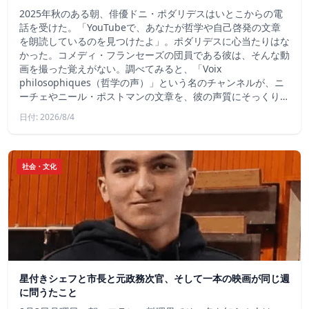
2025年秋のある朝、俳優ドニ・ポダリデスはいとこからの電
話を受けた。「YouTubeで、あなたが哲学や自己啓発の文章
を朗読しているのを見つけたよ」。ポダリデスに心当たりはな
かった。コメディ・フランセーズの団員である彼は、そんな動
画を撮った覚えがない。調べてみると、「Voix
philosophiques（哲学の声）」という名のチャンネルが、ニ
ーチェやニール・ポストマンの文章を、彼の声質にそっくり…
日付: 2026/8/4
社会・文化
星付きシェフと市長と元政務次官、そして一本の映画が同じ週
に問うたこと