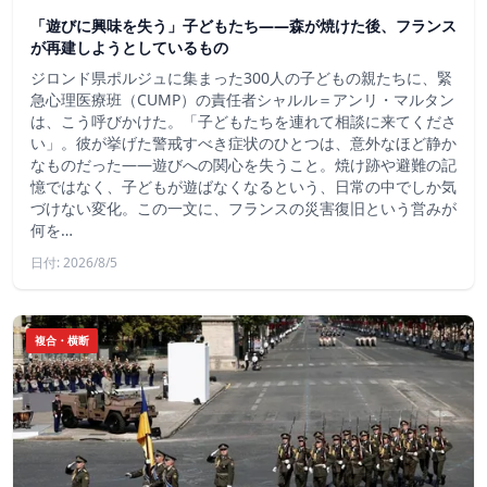
「遊びに興味を失う」子どもたち——森が焼けた後、フランス
が再建しようとしているもの
ジロンド県ポルジュに集まった300人の子どもの親たちに、緊
急心理医療班（CUMP）の責任者シャルル＝アンリ・マルタン
は、こう呼びかけた。「子どもたちを連れて相談に来てくださ
い」。彼が挙げた警戒すべき症状のひとつは、意外なほど静か
なものだった――遊びへの関心を失うこと。焼け跡や避難の記
憶ではなく、子どもが遊ばなくなるという、日常の中でしか気
づけない変化。この一文に、フランスの災害復旧という営みが
何を…
日付: 2026/8/5
複合・横断