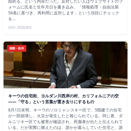
始める、という内容だった。反対したい人はウェブサイトのフ
ォームに氏名と生年月日を書き込み、「情報処理・自由法第
56条に基づき、再利用に反対します」という項目にチェック
を…
日付: 2026/8/3
国際・欧州
キーウの住宅街、ヨルダン川西岸の村、カリフォルニアの空
——「守る」という言葉が置き去りにするもの
8月1日未明、キーウのソロミャンスキー区で、5階建ての住宅
が一部損壊し、火災が発生したと報じられている。同じ夜、ダ
ルニツキー区でも被害が確認され、死傷者が出たと伝えられて
いる。だが実際に燃えたのは、誰かが暮らしていた住宅と、誰