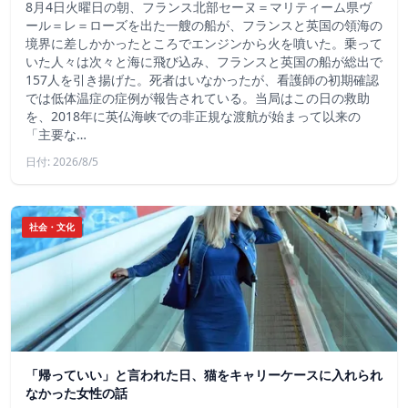
8月4日火曜日の朝、フランス北部セーヌ＝マリティーム県ヴ
ール＝レ＝ローズを出た一艘の船が、フランスと英国の領海の
境界に差しかかったところでエンジンから火を噴いた。乗って
いた人々は次々と海に飛び込み、フランスと英国の船が総出で
157人を引き揚げた。死者はいなかったが、看護師の初期確認
では低体温症の症例が報告されている。当局はこの日の救助
を、2018年に英仏海峡での非正規な渡航が始まって以来の
「主要な…
日付: 2026/8/5
社会・文化
「帰っていい」と言われた日、猫をキャリーケースに入れられ
なかった女性の話