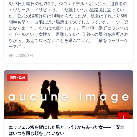
8月3日月曜日の朝7時半、ジロンド県ル・ポルジュ。退職者の
エヴリーヌ・ドリビエは、まだ誰もいない道路脇に立ってい
た。公式の帰宅許可は14時からだったが、彼女はそれより6時
間半も早く、自宅に近い場所まで来てしまっていた。「少し楽
になりました。あれは地獄でした」。同じ頃、隣町コランでは
イザベルという女性が、避難していた自宅への帰宅を許可され
ながら、あえて戻らないことを選んでいた。「猫をキャリーケ
ースに…
日付: 2026/8/4
国際・欧州
エッフェル塔を背にした男と、パリから去った女——「安全」
はいつも同じ顔をしていない