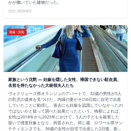
かが働いていた建物だった。
日付: 2026/8/2
社会・文化
家族という沈黙 ― 妊娠を隠した女性、帰国できない駐在員、
名前を持たなかった大統領夫人たち
ヴォクリューズ県オランジュのアパートで、32歳の男性が5人
の乳児の遺体を見つけた。内縁の妻がその6日前に自宅で出産
していたことに動揺し、過去にも妊娠を認識していなかったの
ではないかと疑って調べた結果だったという。検察によれば、
女性は2018年から2025年にかけて、5人の子どもを殺害した
疑いで捜査対象となり、拘置された。同じ週、ロワール県サン
テティエンヌでも、36歳の女性が自宅で出産した2日後、新…