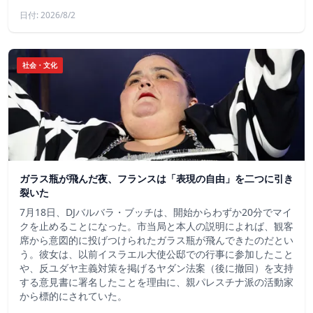
日付: 2026/8/2
社会・文化
ガラス瓶が飛んだ夜、フランスは「表現の自由」を二つに引き
裂いた
7月18日、DJバルバラ・ブッチは、開始からわずか20分でマイ
クを止めることになった。市当局と本人の説明によれば、観客
席から意図的に投げつけられたガラス瓶が飛んできたのだとい
う。彼女は、以前イスラエル大使公邸での行事に参加したこと
や、反ユダヤ主義対策を掲げるヤダン法案（後に撤回）を支持
する意見書に署名したことを理由に、親パレスチナ派の活動家
から標的にされていた。