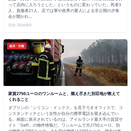
って店内に入ろうとした」というものに変わっていた。死者3
人、負傷者21人。店では軍や政界の要人による非公開の夕食
会が開かれ…
日付: 2026/8/3
経済・労働
家賃2750ユーロのワンルームと、燃え尽きた別荘地が教えて
くれること
ダブリンの「シリコン・ドックス」を見下ろすオフィスで、コ
ンスタンティナという女性が自分の携帯電話を覗き込んでい
る。画面に表示されているのは、アイルランド最大手の賃貸サ
イト「Daft」の物件情報だ。ワンルームで月2750ユーロ、別
の物件は2350ユーロ、また別の物件は2400ユーロ。彼女は米