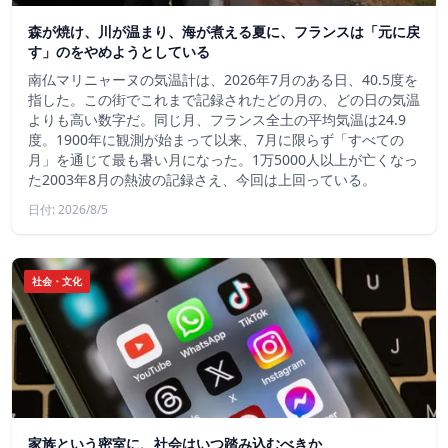
森が焼け、川が温まり、海が煮える夏に、フランスは「元に戻
す」のをやめようとしている
南仏マリニャーヌの気温計は、2026年7月のある日、40.5度を
指した。この街でこれまで記録されたどの月の、どの日の気温
よりも高い数字だ。同じ月、フランス全土の平均気温は24.9
度。1900年に観測が始まって以来、7月に限らず「すべての
月」を通じて最も暑い月になった。1万5000人以上が亡くなっ
た2003年8月の熱波の記録さえ、今回は上回っている。
日付: 2026/8/5
社会・文化
家族という密室に、社会はいつ踏み込むべきか