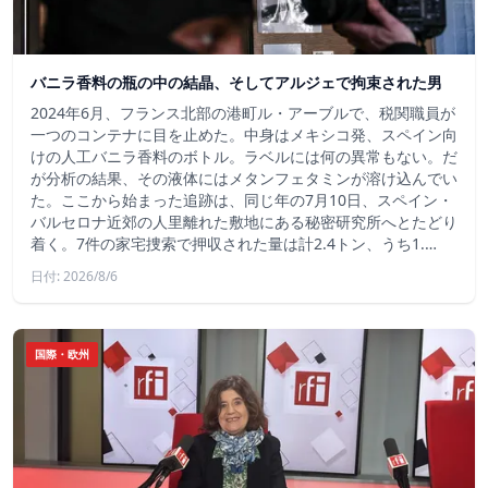
バニラ香料の瓶の中の結晶、そしてアルジェで拘束された男
2024年6月、フランス北部の港町ル・アーブルで、税関職員が
一つのコンテナに目を止めた。中身はメキシコ発、スペイン向
けの人工バニラ香料のボトル。ラベルには何の異常もない。だ
が分析の結果、その液体にはメタンフェタミンが溶け込んでい
た。ここから始まった追跡は、同じ年の7月10日、スペイン・
バルセロナ近郊の人里離れた敷地にある秘密研究所へとたどり
着く。7件の家宅捜索で押収された量は計2.4トン、うち1.…
日付: 2026/8/6
国際・欧州