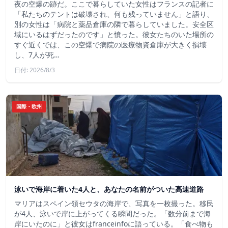
夜の空爆の跡だ。ここで暮らしていた女性はフランスの記者に
「私たちのテントは破壊され、何も残っていません」と語り、
別の女性は「病院と薬品倉庫の隣で暮らしていました。安全区
域にいるはずだったのです」と憤った。彼女たちのいた場所の
すぐ近くでは、この空爆で病院の医療物資倉庫が大きく損壊
し、7人が死…
日付: 2026/8/3
国際・欧州
泳いで海岸に着いた4人と、あなたの名前がついた高速道路
マリアはスペイン領セウタの海岸で、写真を一枚撮った。移民
が4人、泳いで岸に上がってくる瞬間だった。「数分前まで海
岸にいたのに」と彼女はfranceinfoに語っている。「食べ物も