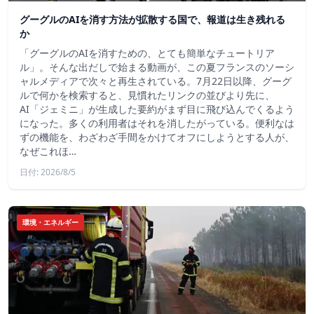
グーグルのAIを消す方法が拡散する国で、報道は生き残れる
か
「グーグルのAIを消すための、とても簡単なチュートリア
ル」。そんな出だしで始まる動画が、この夏フランスのソーシ
ャルメディアで次々と再生されている。7月22日以降、グーグ
ルで何かを検索すると、見慣れたリンクの並びより先に、
AI「ジェミニ」が生成した要約がまず目に飛び込んでくるよう
になった。多くの利用者はそれを消したがっている。便利なは
ずの機能を、わざわざ手間をかけてオフにしようとする人が、
なぜこれほ…
日付: 2026/8/5
環境・エネルギー