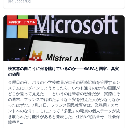
日付: 2026/8/2
科学技術・デジタル
検索窓の向こうに何を賭けているのか——GAFAと国家、真実
の値段
金曜日の夜、パリの小学校教員が自分の研修記録を管理するシ
ステムにログインしようとしたら、いつも通りのはずの画面が
どこか違って見えた——というのは筆者の想像だが、実際にそ
の週末、フランスでは似たような不安を抱えた人が少なくなか
ったはずだ。7月31日、フランス国民教育省は、業務用アカウ
ントへのなりすましによって「多数」の職員の個人データが抜
き取られた可能性があると発表した。住所や電話番号、社会保
障番号…