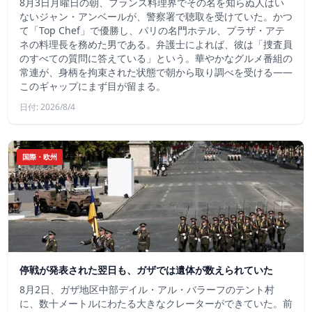
8月3日月曜日の朝、フランス料理界でその名を知らぬ人はい
ないジャン・アンベールが、警察署で聴取を受けていた。かつ
て「Top Chef」で優勝し、パリの名門ホテル、プラザ・アテ
ネの料理長を務めた男である。弁護士によれば、彼は「捜査員
のすべての質問に答えている」という。華やかなグルメ番組の
常連が、身柄を拘束された状態で朝から取り調べを受ける――
このギャップにまず目が留まる。
日付: 2026/8/4
国際・欧州
停戦が発表された翌日も、ガザでは遺体が数えられていた
8月2日、ガザ地区中部デイル・アル・バラーフのテント村
に、数十メートルにわたる大きなクレーターができていた。前