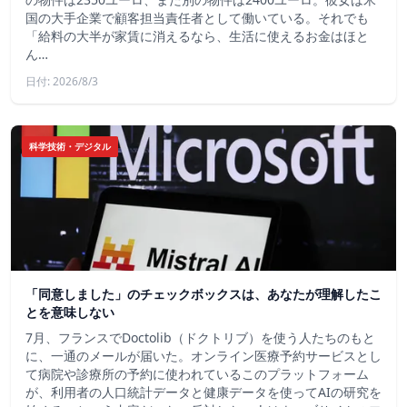
国の大手企業で顧客担当責任者として働いている。それでも
「給料の大半が家賃に消えるなら、生活に使えるお金はほと
ん…
日付: 2026/8/3
科学技術・デジタル
「同意しました」のチェックボックスは、あなたが理解したこ
とを意味しない
7月、フランスでDoctolib（ドクトリブ）を使う人たちのもと
に、一通のメールが届いた。オンライン医療予約サービスとし
て病院や診療所の予約に使われているこのプラットフォーム
が、利用者の人口統計データと健康データを使ってAIの研究を