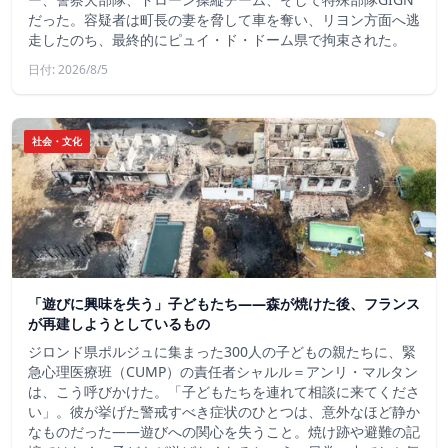
だった。容疑者は町長の妻を脅して車を奪い、リヨン方面へ逃
走したのち、最終的にピュイ・ド・ドーム県で拘束された。
日付: 2026/8/5
社会・文化
「遊びに興味を失う」子どもたち——森が焼けた後、フランス
が再建しようとしているもの
ジロンド県ポルジュに集まった300人の子どもの親たちに、緊
急心理医療班（CUMP）の責任者シャルル＝アンリ・マルタン
は、こう呼びかけた。「子どもたちを連れて相談に来てくださ
い」。彼が挙げた警戒すべき症状のひとつは、意外なほど静か
なものだった――遊びへの関心を失うこと。焼け跡や避難の記