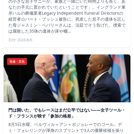
の小さな息子サニーが、家族と一緒にいた時間よりも長く、あ
なたの手元に置かれていたということです」。イングランド東
岸ハルの葬儀業者Legacy Independent Funeral Directorsの
経営者ロバート・ブッシュ被告に、死産した息子の遺体を託し
た母ジャスミン・ベバリーさんは、法廷でそう告げた。捜索で
は腐敗した35体の遺体が床や棚…
日付: 2026/8/6
社会・文化
門は開いた、でもレースはまだ公平ではない――女子ツール・
ド・フランスが映す「参加の格差」
8月5日水曜、ベルヴィル＝アン＝ボジョレーでのゴール。デ
ミ・フォレリングが渾身のスプリントで3人の優勝候補を振り