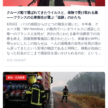
クルーズ船で運ばれてきたウイルスと、保険で受け取れる薬
――フランスの公衆衛生が選ぶ「追跡」のかたち
8月6日、パリの病院からひとつの報告が届いた。今年春、ク
ルーズ船「MV Hondius」の船内でハンタウイルスに感染した
唯一のフランス人女性が、約3カ月にわたる集中治療室での治
療を終え、回復期療養施設に移されたという。保健省がAFPに
明らかにしたこの知らせは、一人の退職者の女性が生死の境か
ら戻ってきたという安堵の物語であると同時に、移動が自由に
なった社会がどこまで感染症を追いかけられるのか、という…
日付: 2026/8/7
政治・公共政策