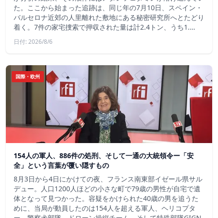
た。ここから始まった追跡は、同じ年の7月10日、スペイン・
バルセロナ近郊の人里離れた敷地にある秘密研究所へとたどり
着く。7件の家宅捜索で押収された量は計2.4トン、うち1.…
日付: 2026/8/6
国際・欧州
154人の軍人、886件の処刑、そして一通の大統領令ー「安
全」という言葉が覆い隠すもの
8月3日から4日にかけての夜、フランス南東部イゼール県サル
デュー。人口1200人ほどの小さな町で79歳の男性が自宅で遺
体となって見つかった。容疑をかけられた40歳の男を追うた
めに、当局が動員したのは154人を超える軍人、ヘリコプタ
ー、警察犬部隊、ドローン操縦チーム、そして特殊部隊GIGN