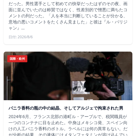
だった。男性選手として初めての快挙だったはずのその夜、画
面に並んでいたのは称賛ではなく、性差別的で憎悪に満ちたコ
メントの列だった。「人を本当に判断していることが分かる、
意地の悪いコメントをたくさん見ました」と彼は『ル・パリジ
ャン』…
日付: 2026/8/6
国際・欧州
バニラ香料の瓶の中の結晶、そしてアルジェで拘束された男
2024年6月、フランス北部の港町ル・アーブルで、税関職員が
一つのコンテナに目を止めた。中身はメキシコ発、スペイン向
けの人工バニラ香料のボトル。ラベルには何の異常もない。だ
が分析の結果、その液体にはメタンフェタミンが溶け込んでい