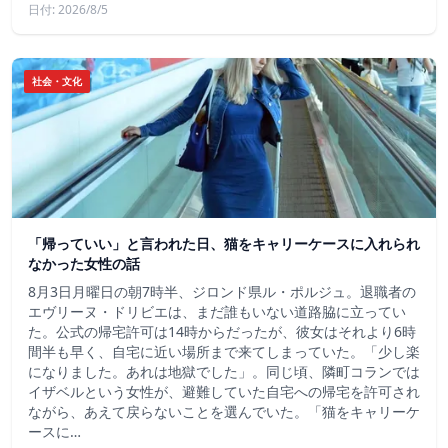
日付: 2026/8/5
社会・文化
「帰っていい」と言われた日、猫をキャリーケースに入れられ
なかった女性の話
8月3日月曜日の朝7時半、ジロンド県ル・ポルジュ。退職者の
エヴリーヌ・ドリビエは、まだ誰もいない道路脇に立ってい
た。公式の帰宅許可は14時からだったが、彼女はそれより6時
間半も早く、自宅に近い場所まで来てしまっていた。「少し楽
になりました。あれは地獄でした」。同じ頃、隣町コランでは
イザベルという女性が、避難していた自宅への帰宅を許可され
ながら、あえて戻らないことを選んでいた。「猫をキャリーケ
ースに…