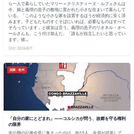
ら一人で暮らしていたマリー＝クリスティーヌ・ルフェさんは
今、娘と義理の息子の敷地に置かれた小さな住まいで暮らして
いる。「このような小さな家を設置するほうが経済的に安く済
みます。子どもたちのすぐそばにいれば、必要なものはすべて
そろっています」と彼女は言う。義理の息子のリオネル・オベ
ールさんも、こう付け加えた。「誰もが自立したいと思ってい
ます。彼…
日付: 2026/8/7
国際・欧州
「自分の家にとどまれ」——コルシカが問う、故郷を守る権利
の限界
非公開の記者会見に集まったのは、約15人。全員が武装して