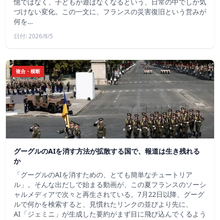
憶ではなく、子どもが遊ばなくなるという、日常の中でしか気
づけない変化。この一文に、フランスの災害復旧という営みが
何を…
日付: 2026/8/5
複合・横断
グーグルのAIを消す方法が拡散する国で、報道は生き残れる
か
「グーグルのAIを消すための、とても簡単なチュートリア
ル」。そんな出だしで始まる動画が、この夏フランスのソーシ
ャルメディアで次々と再生されている。7月22日以降、グーグ
ルで何かを検索すると、見慣れたリンクの並びより先に、
AI「ジェミニ」が生成した要約がまず目に飛び込んでくるよう