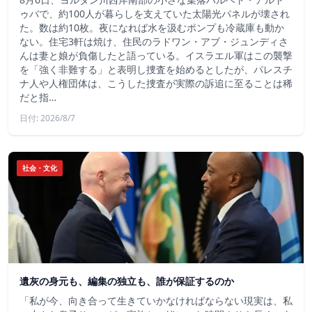
ゥバで、約100人が暮らしを支えていた太陽光パネルが壊され
た。数は約10枚。夜になれば水を汲むポンプも冷蔵庫も動か
ない。住宅3軒は焼け、住民のラドワン・アブ・ジュンディさ
んは妻と娘が負傷したと語っている。イスラエル軍はこの襲撃
を「強く非難する」と表明し捜査を始めるとしたが、パレスチ
ナ人や人権団体は、こうした捜査が実際の訴追に至ることは稀
だと指…
日付: 2026/8/7
社会・文化
遺灰の身元も、編集の独立も、誰が保証するのか
「私が今、向き合って生きていかなければならない現実は、私