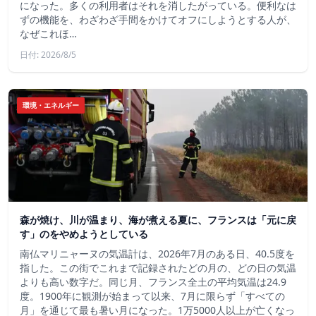
になった。多くの利用者はそれを消したがっている。便利なは
ずの機能を、わざわざ手間をかけてオフにしようとする人が、
なぜこれほ…
日付: 2026/8/5
環境・エネルギー
森が焼け、川が温まり、海が煮える夏に、フランスは「元に戻
す」のをやめようとしている
南仏マリニャーヌの気温計は、2026年7月のある日、40.5度を
指した。この街でこれまで記録されたどの月の、どの日の気温
よりも高い数字だ。同じ月、フランス全土の平均気温は24.9
度。1900年に観測が始まって以来、7月に限らず「すべての
月」を通じて最も暑い月になった。1万5000人以上が亡くなっ