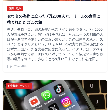
国際・欧州
セウタの海岸に立った7万2000人と、リールの倉庫に
積まれたたばこの箱
先週、モロッコ北部の海岸からスペイン領セウタへ、7万2000
人が国境を越えた。数字だけを見れば、それは一つの都市の人
口が一週間で移動したのに近い規模だ。この出来事のあと、ス
ペインとイタリアという、EUとNATOの双方で同盟関係にある
はずの二国が、外交文書の応酬に入った。イタリアは、スペイ
ンから到着する第三国国民に対してシェンゲン協定の自由な移
動の適用を停止し、少なくとも8月15日まではこれを撤回し…
日付: 2026/8/8
科学技術・デジタル