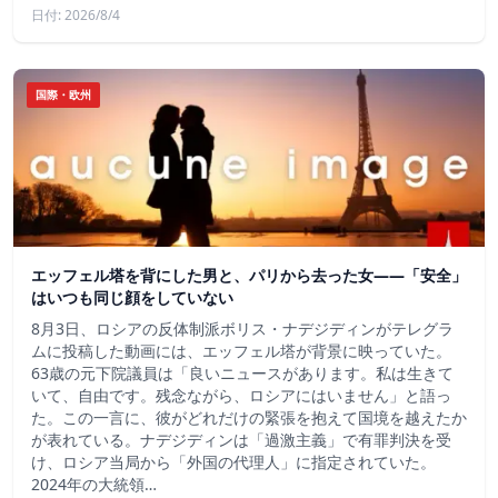
日付: 2026/8/4
国際・欧州
エッフェル塔を背にした男と、パリから去った女——「安全」
はいつも同じ顔をしていない
8月3日、ロシアの反体制派ボリス・ナデジディンがテレグラ
ムに投稿した動画には、エッフェル塔が背景に映っていた。
63歳の元下院議員は「良いニュースがあります。私は生きて
いて、自由です。残念ながら、ロシアにはいません」と語っ
た。この一言に、彼がどれだけの緊張を抱えて国境を越えたか
が表れている。ナデジディンは「過激主義」で有罪判決を受
け、ロシア当局から「外国の代理人」に指定されていた。
2024年の大統領…