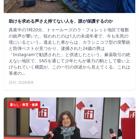
助けを求める声さえ持てない人を、誰が保護するのか
真夜中の1時20分、トゥールーズのラ・フォレット地区で複数
の銃声が響いた。狙われたのは1人の未成年者で、今も生死の
境にいるという。逃走した車からは、カラシニコフ型の突撃銃
と防弾ベストが見つかり、逮捕された24歳の男は
「Instagramで勧誘された」と供述したという。麻薬取引の絶
えない地区で、SNSを通じて少年たちが暴力の駒として吸い上
げられていく構図が、この一行の供述から見えてくる。これは
筆者の…
日付: 2026/8/8
暮らし・教育・健康