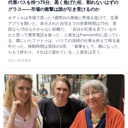
代替バスを待つ75分、黒く焦げた松、割れないはずの
グラス——市場の衝撃は誰が引き受けるのか
オディルは市場で買った1週間分の果物と野菜を提げて、交通
アプリを開いた。表示された自宅までの所要時間は75分。普
段なら15分もかからない距離だ。「自分が幻覚を見ているの
かと思って携帯電話を振った」と彼女はfranceinfoに語ってい
る。隣にいたファトゥは、パリでの清掃の仕事を終えて帰る途
中だった。移動時間は普段の2倍。「食事をして、横になった
らもう終わり。それほど疲れている」と彼女は言う。
日付: 2026/8/8