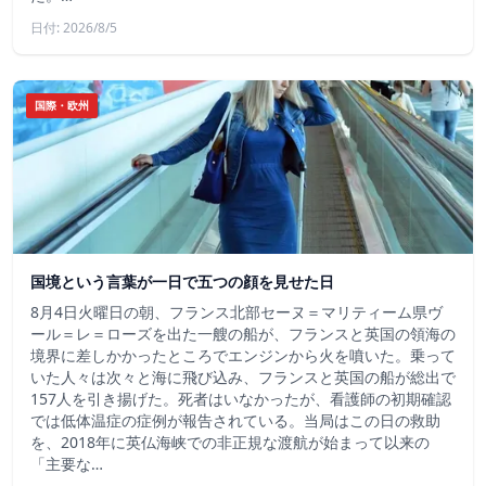
日付: 2026/8/5
国際・欧州
国境という言葉が一日で五つの顔を見せた日
8月4日火曜日の朝、フランス北部セーヌ＝マリティーム県ヴ
ール＝レ＝ローズを出た一艘の船が、フランスと英国の領海の
境界に差しかかったところでエンジンから火を噴いた。乗って
いた人々は次々と海に飛び込み、フランスと英国の船が総出で
157人を引き揚げた。死者はいなかったが、看護師の初期確認
では低体温症の症例が報告されている。当局はこの日の救助
を、2018年に英仏海峡での非正規な渡航が始まって以来の
「主要な…