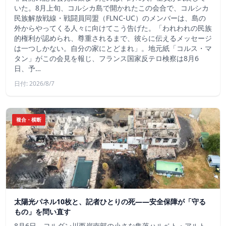
いた。8月上旬、コルシカ島で開かれたこの会合で、コルシカ
民族解放戦線・戦闘員同盟（FLNC-UC）のメンバーは、島の
外からやってくる人々に向けてこう告げた。「われわれの民族
的権利が認められ、尊重されるまで、彼らに伝えるメッセージ
は一つしかない。自分の家にとどまれ」。地元紙「コルス・マ
タン」がこの会見を報じ、フランス国家反テロ検察は8月6
日、予…
日付: 2026/8/7
複合・横断
太陽光パネル10枚と、記者ひとりの死——安全保障が「守る
もの」を問い直す
8月6日、ヨルダン川西岸南部の小さな集落ハルベト・アルト