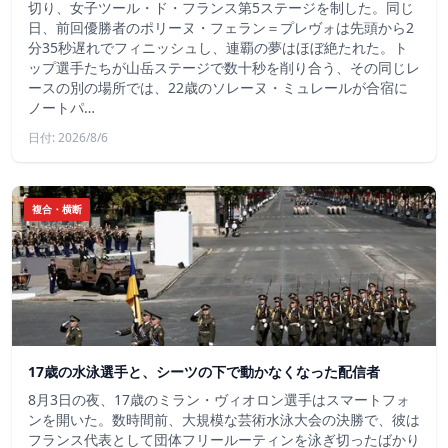
切り、女子ツール・ド・フランス第5ステージを制した。同じ
日、前回優勝者のポリーヌ・フェラン＝プレヴォは先頭から2
分35秒遅れでフィニッシュし、連覇の夢はほぼ絶たれた。ト
ップ選手たちが山岳ステージで数十秒を削り合う、その同じレ
ースの別の場所では、22歳のソレーヌ・ミュレールが合宿に
ノートパ…
日付: 2026/8/6
複合・横断
17歳の水泳選手と、シーツの下で動かなくなった配信者
8月3日の夜、17歳のミラン・ヴィオロン選手はスマートフォ
ンを開いた。数時間前、大規模な芸術水泳大会の決勝で、彼は
フランス代表として団体フリールーティンを泳ぎ切ったばかり