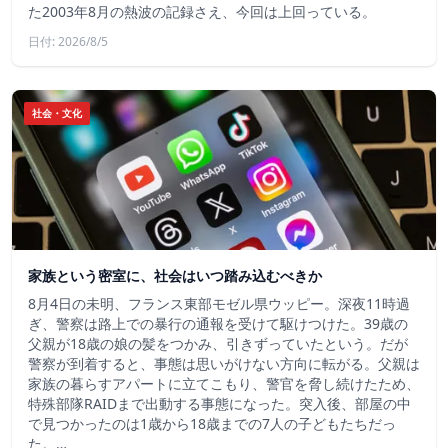
た2003年8月の熱波の記録さえ、今回は上回っている。
日付: 2026/8/5
社会・文化
家族という密室に、社会はいつ踏み込むべきか
8月4日の未明、フランス東部モゼル県ウッピー。深夜11時過
ぎ、警察は路上での暴行の通報を受けて駆けつけた。39歳の
父親が18歳の娘の髪をつかみ、引きずっていたという。だが
警察が到着すると、事態は思いがけない方向に転がる。父親は
家族の暮らすアパートに立てこもり、警官を脅し続けたため、
特殊部隊RAIDまで出動する事態になった。突入後、部屋の中
で見つかったのは1歳から18歳までの7人の子どもたちだっ
た。…