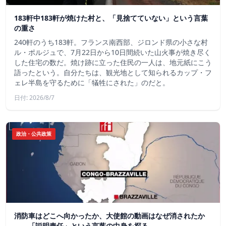
183軒中183軒が焼けた村と、「見捨てていない」という言葉
の重さ
240軒のうち183軒。フランス南西部、ジロンド県の小さな村
ル・ポルジュで、7月22日から10日間続いた山火事が焼き尽く
した住宅の数だ。焼け跡に立った住民の一人は、地元紙にこう
語ったという。自分たちは、観光地として知られるカップ・フ
ェレ半島を守るために「犠牲にされた」のだと。
日付: 2026/8/7
政治・公共政策
消防車はどこへ向かったか、大使館の動画はなぜ消されたか
——「説明責任」という言葉の中身を探る