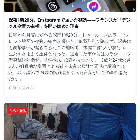
深夜1時20分、Instagramで届いた勧誘――フランスが「デジ
タル空間の主権」を問い始めた理由
日曜から月曜に変わる深夜1時20分、トゥールーズのラ・フォ
レット地区で複数の銃声が響いた。麻薬取引が絶えず、過去に
も銃撃事件が起きてきたこの地区で、未成年者1人が撃たれ、
生死をさまよう重体となった。逃走した車からはカラシニコフ
型突撃銃と拳銃、防弾ベスト2着が見つかり、18歳と24歳の男
2人が組織的な集団による殺人未遂の容疑で正式に訴追され
た。取り調べで24歳の容疑者が語った言葉が、この事件をた
だの…
日付: 2026/8/8
社会・文化