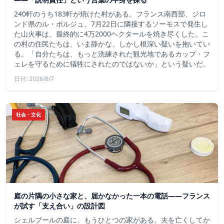
240軒のうち183軒が焼けた村がある。フランス南西部、ジロ
ンド県のル・ポルジュ。7月22日に隣接するソーモスで発生し
た山火事は、最終的に4万2000ヘクタールを焼き尽くした。こ
の村の住民たちは、いま静かな、しかし根深い疑いを抱いてい
る。「自分たちは、もっと洗練された観光地であるカップ・フ
ェレを守るために犠牲にされたのではないか」という疑いだ。
日付: 2026/8/7
社会・文化
庭の片隅の小さな家と、届かなかった一本の電話——フランス
が試す「支え合い」の設計図
シェルブールの庭に、もうひとつの家がある。夫を亡くしてか