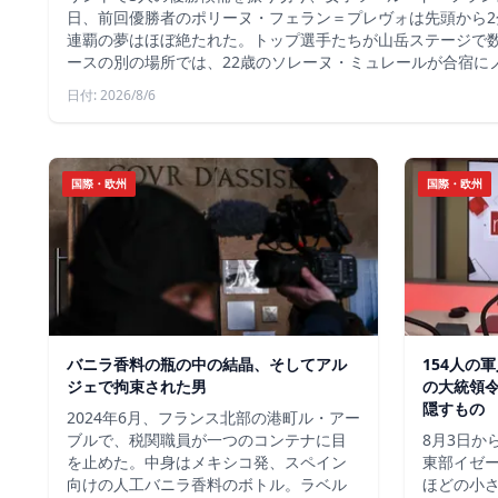
日、前回優勝者のポリーヌ・フェラン＝プレヴォは先頭から2
連覇の夢はほぼ絶たれた。トップ選手たちが山岳ステージで
ースの別の場所では、22歳のソレーヌ・ミュレールが合宿に
日付: 2026/8/6
国際・欧州
国際・欧州
バニラ香料の瓶の中の結晶、そしてアル
154人の
ジェで拘束された男
の大統領
隠すもの
2024年6月、フランス北部の港町ル・アー
ブルで、税関職員が一つのコンテナに目
8月3日か
を止めた。中身はメキシコ発、スペイン
東部イゼー
向けの人工バニラ香料のボトル。ラベル
ほどの小さ