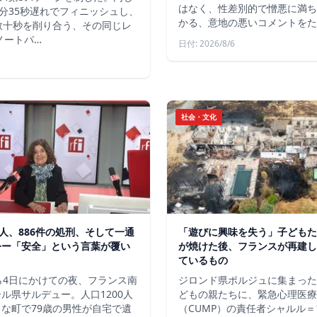
はなく、性差別的で憎悪に満ち
分35秒遅れでフィニッシュし、
かる、意地の悪いコメントをた
数十秒を削り合う、その同じレ
ノートパ…
日付: 2026/8/6
社会・文化
軍人、886件の処刑、そして一通
「遊びに興味を失う」子どもた
令ー「安全」という言葉が覆い
が焼けた後、フランスが再建し
ているもの
ら4日にかけての夜、フランス南
ジロンド県ポルジュに集まった
ル県サルデュー。人口1200人
どもの親たちに、緊急心理医療
な町で79歳の男性が自宅で遺
（CUMP）の責任者シャルル