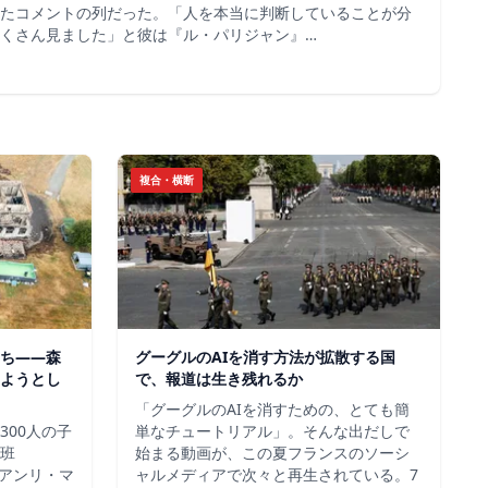
たコメントの列だった。「人を本当に判断していることが分
くさん見ました」と彼は『ル・パリジャン』…
複合・横断
ち——森
グーグルのAIを消す方法が拡散する国
ようとし
で、報道は生き残れるか
「グーグルのAIを消すための、とても簡
300人の子
単なチュートリアル」。そんな出だしで
班
始まる動画が、この夏フランスのソーシ
＝アンリ・マ
ャルメディアで次々と再生されている。7