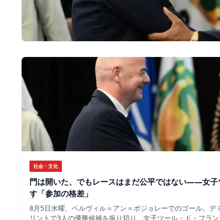
社会・文化
門は開いた、でもレースはまだ公平ではない――女子
す「参加の格差」
8月5日水曜、ベルヴィル＝アン＝ボジョレーでのゴール。デ
リントで3人の優勝候補を振り切り、女子ツール・ド・フラン