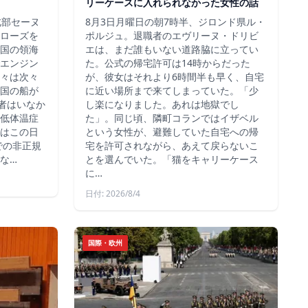
リーケースに入れられなかった女性の話
北部セーヌ
8月3日月曜日の朝7時半、ジロンド県ル・
ローズを
ポルジュ。退職者のエヴリーヌ・ドリビ
国の領海
エは、まだ誰もいない道路脇に立ってい
エンジン
た。公式の帰宅許可は14時からだった
々は次々
が、彼女はそれより6時間半も早く、自宅
国の船が
に近い場所まで来てしまっていた。「少
死者はいなか
し楽になりました。あれは地獄でし
低体温症
た」。同じ頃、隣町コランではイザベル
はこの日
という女性が、避難していた自宅への帰
での非正規
宅を許可されながら、あえて戻らないこ
な…
とを選んでいた。「猫をキャリーケース
に…
日付: 2026/8/4
国際・欧州