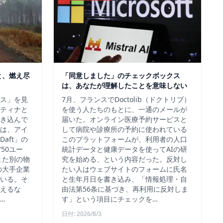
と、燃え尽
「同意しました」のチェックボックス
は、あなたが理解したことを意味しない
ス」を見
7月、フランスでDoctolib（ドクトリブ）
ティナと
を使う人たちのもとに、一通のメールが
き込んで
届いた。オンライン医療予約サービスと
は、アイ
して病院や診療所の予約に使われている
aft」の
このプラットフォームが、利用者の人口
50ユー
統計データと健康データを使ってAIの研
また別の物
究を始める、という内容だった。反対し
の大手企業
たい人はウェブサイトのフォームに氏名
いる。そ
と生年月日を書き込み、「情報処理・自
えるな
由法第56条に基づき、再利用に反対しま
…
す」という項目にチェックを…
日付: 2026/8/3