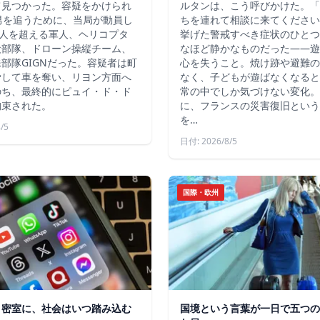
て見つかった。容疑をかけられ
ルタンは、こう呼びかけた。「
男を追うために、当局が動員し
ちを連れて相談に来てください
4人を超える軍人、ヘリコプタ
挙げた警戒すべき症状のひとつ
犬部隊、ドローン操縦チーム、
なほど静かなものだった――遊
部隊GIGNだった。容疑者は町
心を失うこと。焼け跡や避難の
脅して車を奪い、リヨン方面へ
なく、子どもが遊ばなくなると
のち、最終的にピュイ・ド・ド
常の中でしか気づけない変化。
拘束された。
に、フランスの災害復旧という
を…
/5
日付: 2026/8/5
国際・欧州
う密室に、社会はいつ踏み込む
国境という言葉が一日で五つの