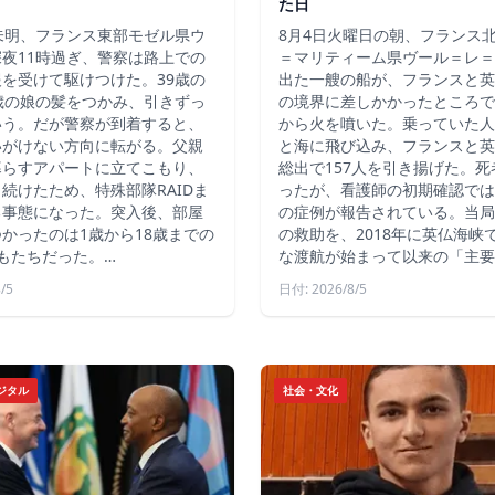
た日
未明、フランス東部モゼル県ウ
8月4日火曜日の朝、フランス
夜11時過ぎ、警察は路上での
＝マリティーム県ヴール＝レ＝
を受けて駆けつけた。39歳の
出た一艘の船が、フランスと英
歳の娘の髪をつかみ、引きずっ
の境界に差しかかったところで
いう。だが警察が到着すると、
から火を噴いた。乗っていた人
いがけない方向に転がる。父親
と海に飛び込み、フランスと英
暮らすアパートに立てこもり、
総出で157人を引き揚げた。
続けたため、特殊部隊RAIDま
ったが、看護師の初期確認では
る事態になった。突入後、部屋
の症例が報告されている。当局
かったのは1歳から18歳までの
の救助を、2018年に英仏海峡
もたちだった。…
な渡航が始まって以来の「主要
/5
日付: 2026/8/5
ジタル
社会・文化