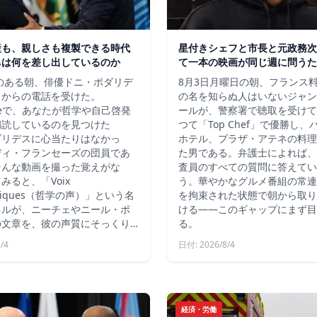
産も、親しさも複製できる時代
星付きシェフと市長と元政務次
ちは何を差し出しているのか
て一本の映画が同じ週に問うた
秋のある朝、俳優ドニ・ポダリデ
8月3日月曜日の朝、フランス
こからの電話を受けた。
の名を知らぬ人はいないジャン
ubeで、あなたが哲学や自己啓発
ールが、警察署で聴取を受けて
朗読しているのを見つけた
つて「Top Chef」で優勝し
ダリデスに心当たりはなかっ
ホテル、プラザ・アテネの料理
ディ・フランセーズの団員であ
た男である。弁護士によれば、
そんな動画を撮った覚えがな
査員のすべての質問に答えてい
みると、「Voix
う。華やかなグルメ番組の常連
ophiques（哲学の声）」という名
を拘束された状態で朝から取り
ネルが、ニーチェやニール・ポ
ける――このギャップにまず目
の文章を、彼の声質にそっくり…
る。
/4
日付: 2026/8/4
経済・労働