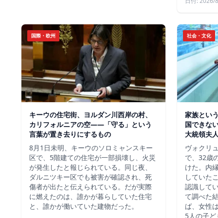
日付: 2026/8
国際・欧州
社会・文化
キーウの住宅街、ヨルダン川西岸の村、
家族という
カリフォルニアの空——「守る」という
国できな
言葉が置き去りにするもの
大統領夫
8月1日未明、キーウのソロミャンスキー
ヴォクリ
区で、5階建ての住宅が一部損壊し、火災
で、32歳
が発生したと報じられている。同じ夜、
けた。内
ダルニツキー区でも被害が確認され、死
していた
傷者が出たと伝えられている。だが実際
認識して
に燃えたのは、誰かが暮らしていた住宅
て調べた
と、誰かが働いていた建物だった。
ば、女性は
5人の子