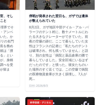
官、そし
停戦が発表された翌日も、ガザでは遺体
こと
が数えられていた
料理界でそ
8月2日、ガザ地区中部デイル・アル・バ
・アンベ
ラーフのテント村に、数十メートルにわ
いた。か
たる大きなクレーターができていた。前
、パリの名門
夜の空爆の跡だ。ここで暮らしていた女
長を務め
性はフランスの記者に「私たちのテント
彼は「捜
は破壊され、何も残っていません」と語
る」とい
り、別の女性は「病院と薬品倉庫の隣で
が、身柄
暮らしていました。安全区域にいるはず
調べを受
だったのです」と憤った。彼女たちのい
が留ま
た場所のすぐ近くでは、この空爆で病院
の医療物資倉庫が大きく損壊し、7人が
死…
日付: 2026/8/3
科学技術・デジタル