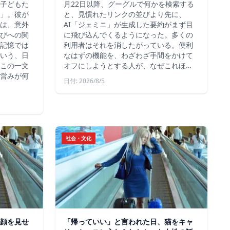
子どもた
月22日以降、グーグルで何かを検索する
」。彼が
と、見慣れたリンクの並びより先に、
は、意外
AI「ジェミニ」が生成した要約がまず目
びへの関
に飛び込んでくるようになった。多くの
記憶では
利用者はそれを消したがっている。便利
いう、日
なはずの機能を、わざわざ手間をかけて
この一文
オフにしようとする人が、なぜこれほ…
営みが何
日付: 2026/8/5
社会・文化
顔を見せ
「帰っていい」と言われた日、猫をキャ