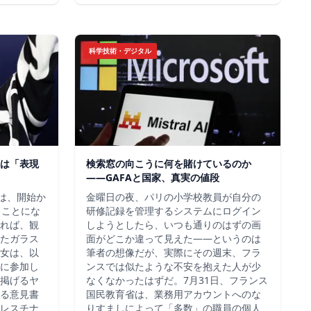
科学技術・デジタル
は「表現
検索窓の向こうに何を賭けているのか
——GAFAと国家、真実の値段
チは、開始か
金曜日の夜、パリの小学校教員が自分の
ることにな
研修記録を管理するシステムにログイン
れば、観
しようとしたら、いつも通りのはずの画
たガラス
面がどこか違って見えた——というのは
女は、以
筆者の想像だが、実際にその週末、フラ
に参加し
ンスでは似たような不安を抱えた人が少
掲げるヤ
なくなかったはずだ。7月31日、フランス
る意見書
国民教育省は、業務用アカウントへのな
レスチナ
りすましによって「多数」の職員の個人