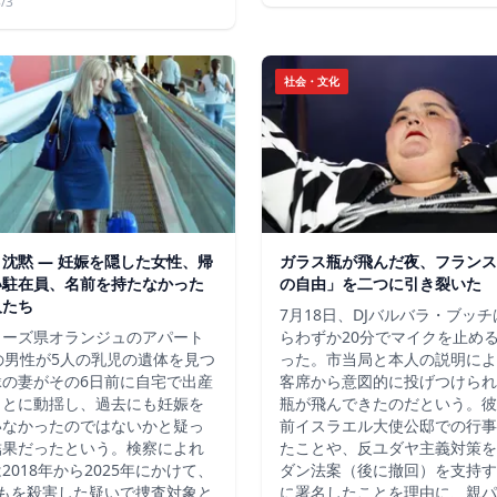
/3
社会・文化
沈黙 ― 妊娠を隠した女性、帰
ガラス瓶が飛んだ夜、フランス
い駐在員、名前を持たなかった
の自由」を二つに引き裂いた
人たち
7月18日、DJバルバラ・ブッ
ューズ県オランジュのアパート
らわずか20分でマイクを止め
の男性が5人の乳児の遺体を見つ
った。市当局と本人の説明によ
縁の妻がその6日前に自宅で出産
客席から意図的に投げつけられ
ことに動揺し、過去にも妊娠を
瓶が飛んできたのだという。彼
いなかったのではないかと疑っ
前イスラエル大使公邸での行事
結果だったという。検察によれ
たことや、反ユダヤ主義対策を
2018年から2025年にかけて、
ダン法案（後に撤回）を支持す
どもを殺害した疑いで捜査対象と
に署名したことを理由に、親パ