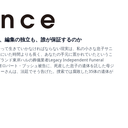
、編集の独立も、誰が保証するのか
合って生きていかなければならない現実は、私の小さな息子サニ
緒にいた時間よりも長く、あなたの手元に置かれていたというこ
ド東岸ハルの葬儀業者Legacy Independent Funeral
sの経営者ロバート・ブッシュ被告に、死産した息子の遺体を託した母ジ
ーさんは、法廷でそう告げた。捜索では腐敗した35体の遺体が