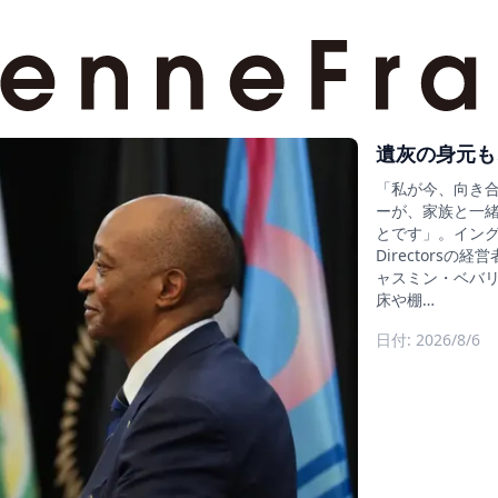
遺灰の身元も
「私が今、向き
ーが、家族と一
とです」。イングラン
Director
ャスミン・ベバリ
床や棚…
日付: 2026/8/6