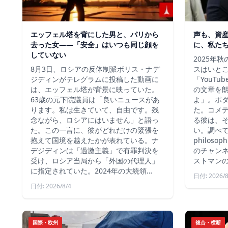
エッフェル塔を背にした男と、パリから
声も、資
去った女——「安全」はいつも同じ顔を
に、私た
していない
2025年
8月3日、ロシアの反体制派ボリス・ナデ
スはいと
ジディンがテレグラムに投稿した動画に
「YouT
は、エッフェル塔が背景に映っていた。
の文章を
63歳の元下院議員は「良いニュースがあ
よ」。ポ
ります。私は生きていて、自由です。残
た。コメ
念ながら、ロシアにはいません」と語っ
る彼は、
た。この一言に、彼がどれだけの緊張を
い。調べて
抱えて国境を越えたかが表れている。ナ
philos
デジディンは「過激主義」で有罪判決を
のチャン
受け、ロシア当局から「外国の代理人」
ストマン
に指定されていた。2024年の大統領…
日付: 2026/8
日付: 2026/8/4
国際・欧州
複合・横断