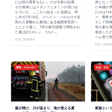
には何の異常もない。だが分析の結果、
体となっ
その液体にはメタンフェタミンが溶け込
た40歳の
んでいた。ここから始まった追跡は、同
たのは15
じ年の7月10日、スペイン・バルセロナ近
ー、警察
郊の人里離れた敷地にある秘密研究所へ
そして特殊
とたどり着く。7件の家宅捜索で押収され
長の妻を
た量は計2.4トン、うち1.…
逃走した
ーム県で
日付: 2026/8/6
日付: 2026/8
環境・エネルギー
社会・文化
森が焼け、川が温まり、海が煮える夏
家族とい