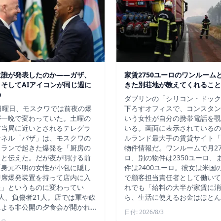
は誰が発表したのか——ガザ、
家賃2750ユーロのワンルーム
そしてAIアイコンが同じ週に
きた別荘地が教えてくれること
の
ダブリンの「シリコン・ドック
日曜日、モスクワでは前夜の爆
下ろすオフィスで、コンスタン
が一晩で変わっていた。土曜の
いう女性が自分の携帯電話を覗
ア当局に近いとされるテレグラ
いる。画面に表示されているの
ンネル「バザ」は、モスクワの
ルランド最大手の賃貸サイト「D
トランで起きた爆発を「厨房の
物件情報だ。ワンルームで月27
」と伝えた。だが夜が明ける前
ロ、別の物件は2350ユーロ、
「身元不明の女性が小包に隠し
件は2400ユーロ。彼女は米国
即席爆発装置を持って店内に入
で顧客担当責任者として働いて
た」というものに変わってい
れでも「給料の大半が家賃に消
人、負傷者21人。店では軍や政
ら、生活に使えるお金はほとん
による非公開の夕食会が開かれ…
日付: 2026/8/3