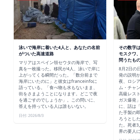
泳いで海岸に着いた4人と、あなたの名前
その数字
がついた高速道路
モスクワ、
問うたも
マリアはスペイン領セウタの海岸で、写
真を一枚撮った。移民が4人、泳いで岸に
8月2日の
上がってくる瞬間だった。「数分前まで
発の説明
海岸にいたのに」と彼女はfranceinfoに
夜、ロシ
語っている。「食べ物も水もないまま、
ム・チャ
街をさまようことになります。どこで夜
高級レス
を過ごすのでしょうか」。この問いに、
ガス爆発
答えを持っている人は誰もいない。
に、話は
た手製の
日付: 2026/8/3
ろうとし
た。死者3
界の要人