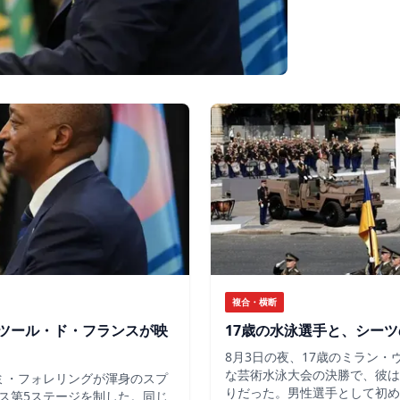
複合・横断
ツール・ド・フランスが映
17歳の水泳選手と、シー
8月3日の夜、17歳のミラン
な芸術水泳大会の決勝で、彼は
ミ・フォレリングが渾身のスプ
りだった。男性選手として初め
ス第5ステージを制した。同じ