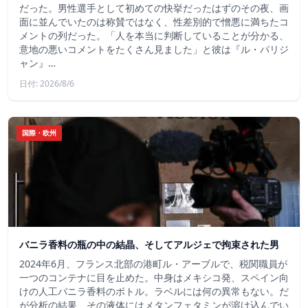
だった。男性選手として初めての快挙だったはずのその夜、画
面に並んでいたのは称賛ではなく、性差別的で憎悪に満ちたコ
メントの列だった。「人を本当に判断していることが分かる、
意地の悪いコメントをたくさん見ました」と彼は『ル・パリジ
ャン』…
日付: 2026/8/6
国際・欧州
バニラ香料の瓶の中の結晶、そしてアルジェで拘束された男
2024年6月、フランス北部の港町ル・アーブルで、税関職員が
一つのコンテナに目を止めた。中身はメキシコ発、スペイン向
けの人工バニラ香料のボトル。ラベルには何の異常もない。だ
が分析の結果、その液体にはメタンフェタミンが溶け込んでい