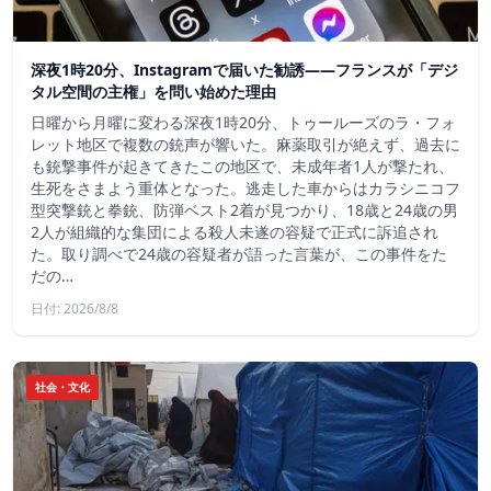
深夜1時20分、Instagramで届いた勧誘――フランスが「デジ
タル空間の主権」を問い始めた理由
日曜から月曜に変わる深夜1時20分、トゥールーズのラ・フォ
レット地区で複数の銃声が響いた。麻薬取引が絶えず、過去に
も銃撃事件が起きてきたこの地区で、未成年者1人が撃たれ、
生死をさまよう重体となった。逃走した車からはカラシニコフ
型突撃銃と拳銃、防弾ベスト2着が見つかり、18歳と24歳の男
2人が組織的な集団による殺人未遂の容疑で正式に訴追され
た。取り調べで24歳の容疑者が語った言葉が、この事件をた
だの…
日付: 2026/8/8
社会・文化