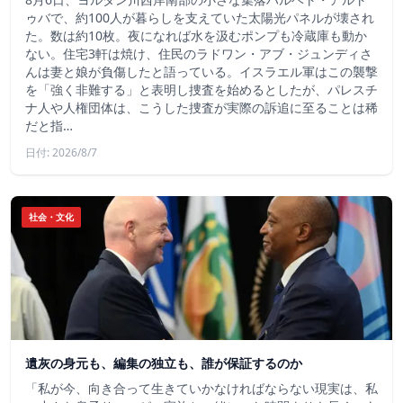
ゥバで、約100人が暮らしを支えていた太陽光パネルが壊され
た。数は約10枚。夜になれば水を汲むポンプも冷蔵庫も動か
ない。住宅3軒は焼け、住民のラドワン・アブ・ジュンディさ
んは妻と娘が負傷したと語っている。イスラエル軍はこの襲撃
を「強く非難する」と表明し捜査を始めるとしたが、パレスチ
ナ人や人権団体は、こうした捜査が実際の訴追に至ることは稀
だと指…
日付: 2026/8/7
社会・文化
遺灰の身元も、編集の独立も、誰が保証するのか
「私が今、向き合って生きていかなければならない現実は、私