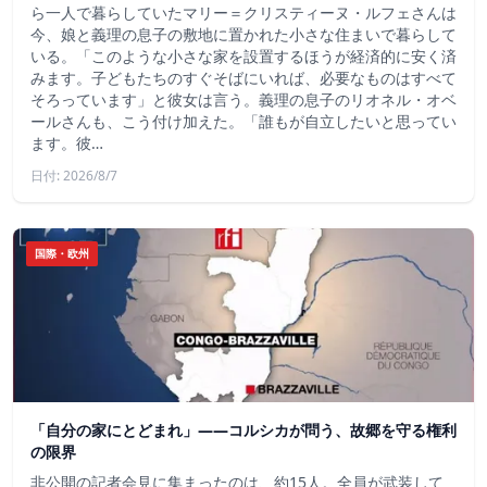
ら一人で暮らしていたマリー＝クリスティーヌ・ルフェさんは
今、娘と義理の息子の敷地に置かれた小さな住まいで暮らして
いる。「このような小さな家を設置するほうが経済的に安く済
みます。子どもたちのすぐそばにいれば、必要なものはすべて
そろっています」と彼女は言う。義理の息子のリオネル・オベ
ールさんも、こう付け加えた。「誰もが自立したいと思ってい
ます。彼…
日付: 2026/8/7
国際・欧州
「自分の家にとどまれ」——コルシカが問う、故郷を守る権利
の限界
非公開の記者会見に集まったのは、約15人。全員が武装して