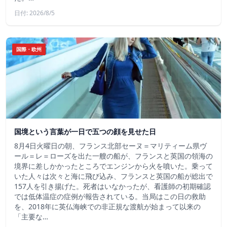
日付: 2026/8/5
国際・欧州
国境という言葉が一日で五つの顔を見せた日
8月4日火曜日の朝、フランス北部セーヌ＝マリティーム県ヴ
ール＝レ＝ローズを出た一艘の船が、フランスと英国の領海の
境界に差しかかったところでエンジンから火を噴いた。乗って
いた人々は次々と海に飛び込み、フランスと英国の船が総出で
157人を引き揚げた。死者はいなかったが、看護師の初期確認
では低体温症の症例が報告されている。当局はこの日の救助
を、2018年に英仏海峡での非正規な渡航が始まって以来の
「主要な…