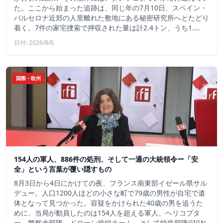
た。ここから始まった追跡は、同じ年の7月10日、スペイン・
バルセロナ近郊の人里離れた敷地にある秘密研究所へとたどり
着く。7件の家宅捜索で押収された量は計2.4トン、うち1.…
日付: 2026/8/6
国際・欧州
154人の軍人、886件の処刑、そして一通の大統領令ー「安
全」という言葉が覆い隠すもの
8月3日から4日にかけての夜、フランス南東部イゼール県サル
デュー。人口1200人ほどの小さな町で79歳の男性が自宅で遺
体となって見つかった。容疑をかけられた40歳の男を追うた
めに、当局が動員したのは154人を超える軍人、ヘリコプタ
ー、警察犬部隊、ドローン操縦チーム、そして特殊部隊GIGN