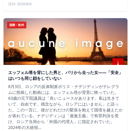
日付: 2026/8/4
国際・欧州
エッフェル塔を背にした男と、パリから去った女——「安全」
はいつも同じ顔をしていない
8月3日、ロシアの反体制派ボリス・ナデジディンがテレグラ
ムに投稿した動画には、エッフェル塔が背景に映っていた。
63歳の元下院議員は「良いニュースがあります。私は生きて
いて、自由です。残念ながら、ロシアにはいません」と語っ
た。この一言に、彼がどれだけの緊張を抱えて国境を越えたか
が表れている。ナデジディンは「過激主義」で有罪判決を受
け、ロシア当局から「外国の代理人」に指定されていた。
2024年の大統領…