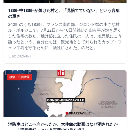
183軒中183軒が焼けた村と、「見捨てていない」という言葉
の重さ
240軒のうち183軒。フランス南西部、ジロンド県の小さな村
ル・ポルジュで、7月22日から10日間続いた山火事が焼き尽く
した住宅の数だ。焼け跡に立った住民の一人は、地元紙にこう
語ったという。自分たちは、観光地として知られるカップ・フ
ェレ半島を守るために「犠牲にされた」のだと。
日付: 2026/8/7
政治・公共政策
消防車はどこへ向かったか、大使館の動画はなぜ消されたか
——「説明責任」という言葉の中身を探る