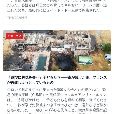
だった。容疑者は町長の妻を脅して車を奪い、リヨン方面へ逃
走したのち、最終的にピュイ・ド・ドーム県で拘束された。
日付: 2026/8/5
社会・文化
「遊びに興味を失う」子どもたち——森が焼けた後、フランス
が再建しようとしているもの
ジロンド県ポルジュに集まった300人の子どもの親たちに、緊
急心理医療班（CUMP）の責任者シャルル＝アンリ・マルタン
は、こう呼びかけた。「子どもたちを連れて相談に来てくださ
い」。彼が挙げた警戒すべき症状のひとつは、意外なほど静か
なものだった――遊びへの関心を失うこと。焼け跡や避難の記