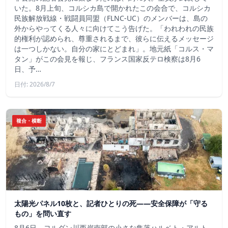
いた。8月上旬、コルシカ島で開かれたこの会合で、コルシカ
民族解放戦線・戦闘員同盟（FLNC-UC）のメンバーは、島の
外からやってくる人々に向けてこう告げた。「われわれの民族
的権利が認められ、尊重されるまで、彼らに伝えるメッセージ
は一つしかない。自分の家にとどまれ」。地元紙「コルス・マ
タン」がこの会見を報じ、フランス国家反テロ検察は8月6
日、予…
日付: 2026/8/7
複合・横断
太陽光パネル10枚と、記者ひとりの死——安全保障が「守る
もの」を問い直す
8月6日、ヨルダン川西岸南部の小さな集落ハルベト・アルト