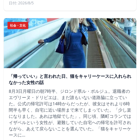
日付: 2026/8/5
社会・文化
「帰っていい」と言われた日、猫をキャリーケースに入れられ
なかった女性の話
8月3日月曜日の朝7時半、ジロンド県ル・ポルジュ。退職者の
エヴリーヌ・ドリビエは、まだ誰もいない道路脇に立ってい
た。公式の帰宅許可は14時からだったが、彼女はそれより6時
間半も早く、自宅に近い場所まで来てしまっていた。「少し楽
になりました。あれは地獄でした」。同じ頃、隣町コランでは
イザベルという女性が、避難していた自宅への帰宅を許可され
ながら、あえて戻らないことを選んでいた。「猫をキャリーケ
ースに…