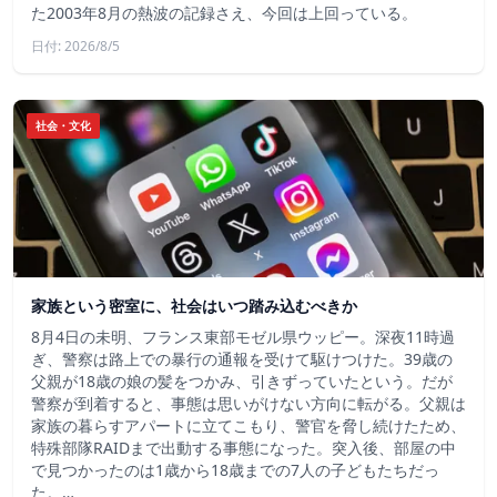
た2003年8月の熱波の記録さえ、今回は上回っている。
日付: 2026/8/5
社会・文化
家族という密室に、社会はいつ踏み込むべきか
8月4日の未明、フランス東部モゼル県ウッピー。深夜11時過
ぎ、警察は路上での暴行の通報を受けて駆けつけた。39歳の
父親が18歳の娘の髪をつかみ、引きずっていたという。だが
警察が到着すると、事態は思いがけない方向に転がる。父親は
家族の暮らすアパートに立てこもり、警官を脅し続けたため、
特殊部隊RAIDまで出動する事態になった。突入後、部屋の中
で見つかったのは1歳から18歳までの7人の子どもたちだっ
た。…