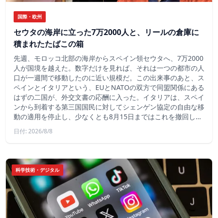
国際・欧州
セウタの海岸に立った7万2000人と、リールの倉庫に
積まれたたばこの箱
先週、モロッコ北部の海岸からスペイン領セウタへ、7万2000
人が国境を越えた。数字だけを見れば、それは一つの都市の人
口が一週間で移動したのに近い規模だ。この出来事のあと、ス
ペインとイタリアという、EUとNATOの双方で同盟関係にある
はずの二国が、外交文書の応酬に入った。イタリアは、スペイ
ンから到着する第三国国民に対してシェンゲン協定の自由な移
動の適用を停止し、少なくとも8月15日まではこれを撤回し…
日付: 2026/8/8
科学技術・デジタル