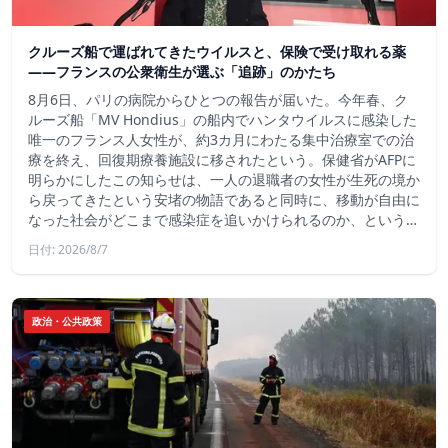
クルーズ船で運ばれてきたウイルスと、保険で受け取れる薬
――フランスの公衆衛生が選ぶ「追跡」のかたち
8月6日、パリの病院からひとつの報告が届いた。今年春、ク
ルーズ船「MV Hondius」の船内でハンタウイルスに感染した
唯一のフランス人女性が、約3カ月にわたる集中治療室での治
療を終え、回復期療養施設に移されたという。保健省がAFPに
明らかにしたこの知らせは、一人の退職者の女性が生死の境か
ら戻ってきたという安堵の物語であると同時に、移動が自由に
なった社会がどこまで感染症を追いかけられるのか、という…
日付: 2026/8/7
政治・公共政策