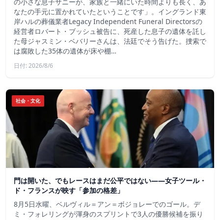
の小さな息子サニーが、家族と一緒にいた時間よりも長く、あ
なたの手元に置かれていたということです」。イングランド東
岸ハルの葬儀業者Legacy Independent Funeral Directorsの
経営者ロバート・ブッシュ被告に、死産した息子の遺体を託し
た母ジャスミン・ベバリーさんは、法廷でそう告げた。捜索で
は腐敗した35体の遺体が床や棚…
日付: 2026/8/6
社会・文化
門は開いた、でもレースはまだ公平ではない――女子ツール・
ド・フランスが映す「参加の格差」
8月5日水曜、ベルヴィル＝アン＝ボジョレーでのゴール。デ
ミ・フォレリングが渾身のスプリントで3人の優勝候補を振り