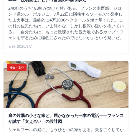
240軒のうち183軒が焼けた村がある。フランス南西部、ジロ
ンド県のル・ポルジュ。7月22日に隣接するソーモスで発生し
た山火事は、最終的に4万2000ヘクタールを焼き尽くした。こ
の村の住民たちは、いま静かな、しかし根深い疑いを抱いてい
る。「自分たちは、もっと洗練された観光地であるカップ・フ
ェレを守るために犠牲にされたのではないか」という疑いだ。
日付: 2026/8/7
社会・文化
庭の片隅の小さな家と、届かなかった一本の電話——フランス
が試す「支え合い」の設計図
シェルブールの庭に、もうひとつの家がある。夫を亡くしてか