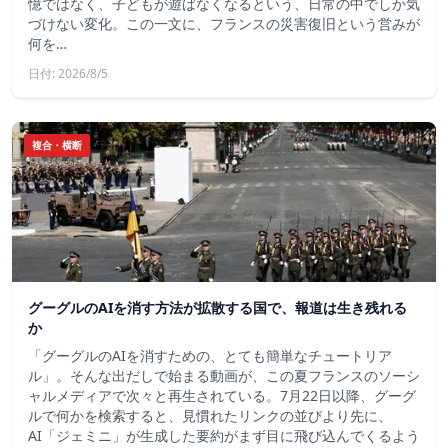
憶ではなく、子どもが遊ばなくなるという、日常の中でしか気
づけない変化。この一文に、フランスの災害復旧という営みが
何を…
日付: 2026/8/5
複合・横断
グーグルのAIを消す方法が拡散する国で、報道は生き残れる
か
「グーグルのAIを消すための、とても簡単なチュートリア
ル」。そんな出だしで始まる動画が、この夏フランスのソーシ
ャルメディアで次々と再生されている。7月22日以降、グーグ
ルで何かを検索すると、見慣れたリンクの並びより先に、
AI「ジェミニ」が生成した要約がまず目に飛び込んでくるよう