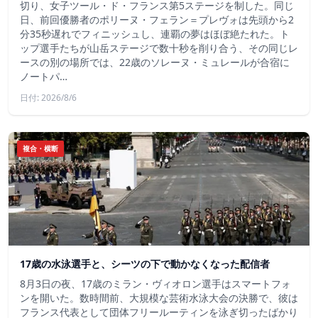
切り、女子ツール・ド・フランス第5ステージを制した。同じ
日、前回優勝者のポリーヌ・フェラン＝プレヴォは先頭から2
分35秒遅れでフィニッシュし、連覇の夢はほぼ絶たれた。ト
ップ選手たちが山岳ステージで数十秒を削り合う、その同じレ
ースの別の場所では、22歳のソレーヌ・ミュレールが合宿に
ノートパ…
日付: 2026/8/6
複合・横断
17歳の水泳選手と、シーツの下で動かなくなった配信者
8月3日の夜、17歳のミラン・ヴィオロン選手はスマートフォ
ンを開いた。数時間前、大規模な芸術水泳大会の決勝で、彼は
フランス代表として団体フリールーティンを泳ぎ切ったばかり