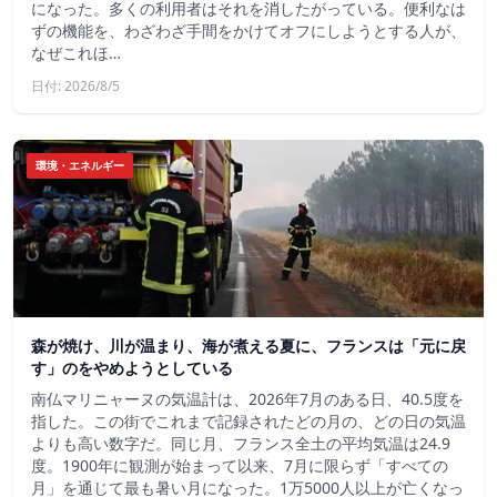
になった。多くの利用者はそれを消したがっている。便利なは
ずの機能を、わざわざ手間をかけてオフにしようとする人が、
なぜこれほ…
日付: 2026/8/5
環境・エネルギー
森が焼け、川が温まり、海が煮える夏に、フランスは「元に戻
す」のをやめようとしている
南仏マリニャーヌの気温計は、2026年7月のある日、40.5度を
指した。この街でこれまで記録されたどの月の、どの日の気温
よりも高い数字だ。同じ月、フランス全土の平均気温は24.9
度。1900年に観測が始まって以来、7月に限らず「すべての
月」を通じて最も暑い月になった。1万5000人以上が亡くなっ