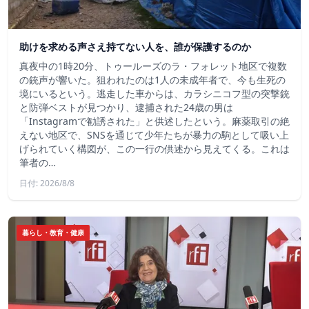
助けを求める声さえ持てない人を、誰が保護するのか
真夜中の1時20分、トゥールーズのラ・フォレット地区で複数
の銃声が響いた。狙われたのは1人の未成年者で、今も生死の
境にいるという。逃走した車からは、カラシニコフ型の突撃銃
と防弾ベストが見つかり、逮捕された24歳の男は
「Instagramで勧誘された」と供述したという。麻薬取引の絶
えない地区で、SNSを通じて少年たちが暴力の駒として吸い上
げられていく構図が、この一行の供述から見えてくる。これは
筆者の…
日付: 2026/8/8
暮らし・教育・健康