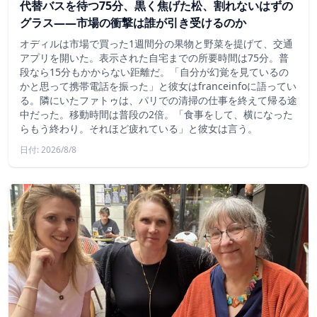
代替バスを待つ75分、黒く焦げた松、割れないはずの
グラス——市場の衝撃は誰が引き受けるのか
オディルは市場で買った1週間分の果物と野菜を提げて、交通
アプリを開いた。表示された自宅までの所要時間は75分。普
段なら15分もかからない距離だ。「自分が幻覚を見ているの
かと思って携帯電話を振った」と彼女はfranceinfoに語ってい
る。隣にいたファトゥは、パリでの清掃の仕事を終えて帰る途
中だった。移動時間は普段の2倍。「食事をして、横になった
らもう終わり。それほど疲れている」と彼女は言う。
日付: 2026/8/8