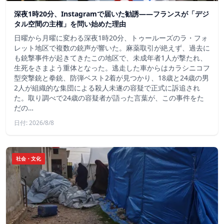
深夜1時20分、Instagramで届いた勧誘――フランスが「デジ
タル空間の主権」を問い始めた理由
日曜から月曜に変わる深夜1時20分、トゥールーズのラ・フォ
レット地区で複数の銃声が響いた。麻薬取引が絶えず、過去に
も銃撃事件が起きてきたこの地区で、未成年者1人が撃たれ、
生死をさまよう重体となった。逃走した車からはカラシニコフ
型突撃銃と拳銃、防弾ベスト2着が見つかり、18歳と24歳の男
2人が組織的な集団による殺人未遂の容疑で正式に訴追され
た。取り調べで24歳の容疑者が語った言葉が、この事件をた
だの…
日付: 2026/8/8
社会・文化