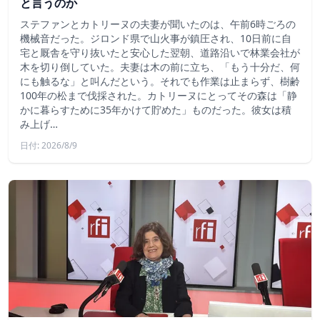
と言うのか
ステファンとカトリーヌの夫妻が聞いたのは、午前6時ごろの
機械音だった。ジロンド県で山火事が鎮圧され、10日前に自
宅と厩舎を守り抜いたと安心した翌朝、道路沿いで林業会社が
木を切り倒していた。夫妻は木の前に立ち、「もう十分だ、何
にも触るな」と叫んだという。それでも作業は止まらず、樹齢
100年の松まで伐採された。カトリーヌにとってその森は「静
かに暮らすために35年かけて貯めた」ものだった。彼女は積
み上げ…
日付: 2026/8/9