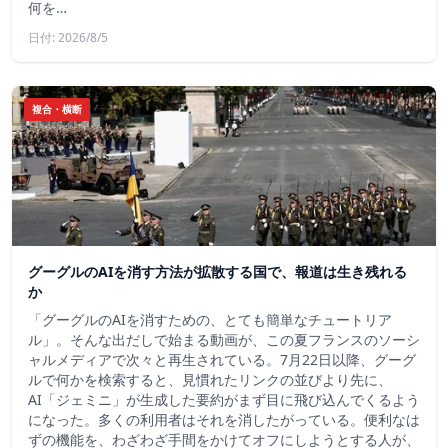
何を…
日付: 2026/8/5
複合・横断
グーグルのAIを消す方法が拡散する国で、報道は生き残れる
か
「グーグルのAIを消すための、とても簡単なチュートリア
ル」。そんな出だしで始まる動画が、この夏フランスのソーシ
ャルメディアで次々と再生されている。7月22日以降、グーグ
ルで何かを検索すると、見慣れたリンクの並びより先に、
AI「ジェミニ」が生成した要約がまず目に飛び込んでくるよう
になった。多くの利用者はそれを消したがっている。便利なは
ずの機能を、わざわざ手間をかけてオフにしようとする人が、