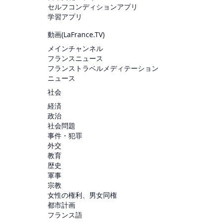
セルフコンディションアプリ
学習アプリ
動画(
LaFrance.TV
)
メインチャンネル
フランスニュース
フランストラベルメディテーション
ニュース
社会
経済
政治
社会問題
事件・犯罪
外交
教育
歴史
軍事
宗教
女性の権利、男女同権
都市計画
フランス語