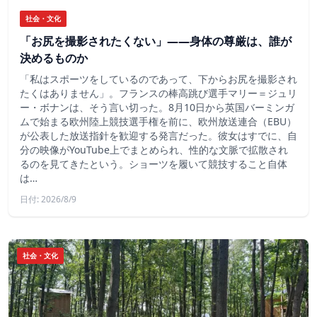
社会・文化
「お尻を撮影されたくない」――身体の尊厳は、誰が
決めるものか
「私はスポーツをしているのであって、下からお尻を撮影され
たくはありません」。フランスの棒高跳び選手マリー＝ジュリ
ー・ボナンは、そう言い切った。8月10日から英国バーミンガ
ムで始まる欧州陸上競技選手権を前に、欧州放送連合（EBU）
が公表した放送指針を歓迎する発言だった。彼女はすでに、自
分の映像がYouTube上でまとめられ、性的な文脈で拡散され
るのを見てきたという。ショーツを履いて競技すること自体
は…
日付: 2026/8/9
社会・文化