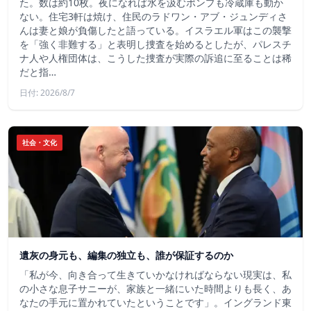
た。数は約10枚。夜になれば水を汲むポンプも冷蔵庫も動か
ない。住宅3軒は焼け、住民のラドワン・アブ・ジュンディさ
んは妻と娘が負傷したと語っている。イスラエル軍はこの襲撃
を「強く非難する」と表明し捜査を始めるとしたが、パレスチ
ナ人や人権団体は、こうした捜査が実際の訴追に至ることは稀
だと指…
日付: 2026/8/7
社会・文化
遺灰の身元も、編集の独立も、誰が保証するのか
「私が今、向き合って生きていかなければならない現実は、私
の小さな息子サニーが、家族と一緒にいた時間よりも長く、あ
なたの手元に置かれていたということです」。イングランド東