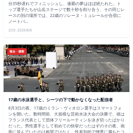
分35秒遅れでフィニッシュし、連覇の夢はほぼ絶たれた。ト
ップ選手たちが山岳ステージで数十秒を削り合う、その同じレ
ースの別の場所では、22歳のソレーヌ・ミュレールが合宿に
ノートパ…
日付: 2026/8/6
複合・横断
17歳の水泳選手と、シーツの下で動かなくなった配信者
8月3日の夜、17歳のミラン・ヴィオロン選手はスマートフォ
ンを開いた。数時間前、大規模な芸術水泳大会の決勝で、彼は
フランス代表として団体フリールーティンを泳ぎ切ったばかり
だった。男性選手として初めての快挙だったはずのその夜、画
面に並んでいたのは称賛ではなく、性差別的で憎悪に満ちたコ