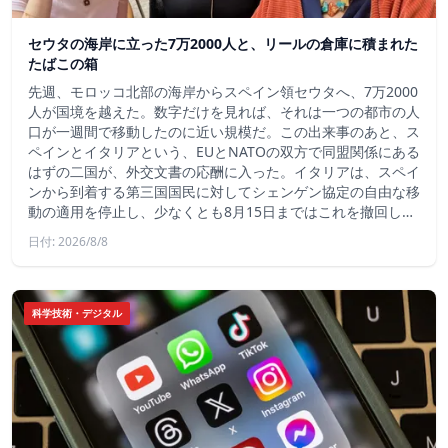
セウタの海岸に立った7万2000人と、リールの倉庫に積まれた
たばこの箱
先週、モロッコ北部の海岸からスペイン領セウタへ、7万2000
人が国境を越えた。数字だけを見れば、それは一つの都市の人
口が一週間で移動したのに近い規模だ。この出来事のあと、ス
ペインとイタリアという、EUとNATOの双方で同盟関係にある
はずの二国が、外交文書の応酬に入った。イタリアは、スペイ
ンから到着する第三国国民に対してシェンゲン協定の自由な移
動の適用を停止し、少なくとも8月15日まではこれを撤回し…
日付: 2026/8/8
科学技術・デジタル