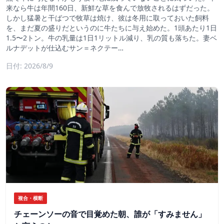
来なら牛は年間160日、新鮮な草を食んで放牧されるはずだった。
しかし猛暑と干ばつで牧草は焼け、彼は冬用に取っておいた飼料
を、まだ夏の盛りだというのに牛たちに与え始めた。1頭あたり1日
1.5〜2トン。牛の乳量は1日1リットル減り、乳の質も落ちた。妻ベ
ルナデットが仕込むサン＝ネクテー…
日付: 2026/8/9
複合・横断
チェーンソーの音で目覚めた朝、誰が「すみません」