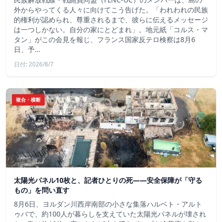
外からやってくる人々に向けてこう告げた。「われわれの民族
的権利が認められ、尊重されるまで、彼らに伝えるメッセージ
は一つしかない。自分の家にとどまれ」。地元紙「コルス・マ
タン」がこの会見を報じ、フランス国家反テロ検察は8月6
日、予…
日付: 2026/8/7
複合・横断
太陽光パネル10枚と、記者ひとりの死——安全保障が「守る
もの」を問い直す
8月6日、ヨルダン川西岸南部の小さな集落ハルベト・アルト
ゥバで、約100人が暮らしを支えていた太陽光パネルが壊され