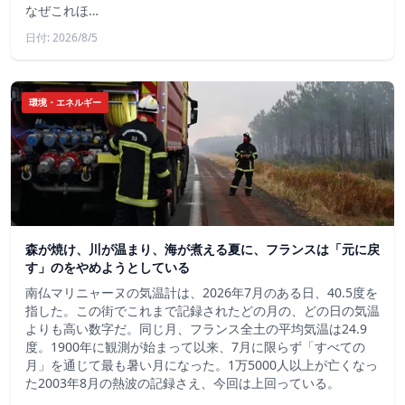
なぜこれほ…
日付: 2026/8/5
環境・エネルギー
森が焼け、川が温まり、海が煮える夏に、フランスは「元に戻
す」のをやめようとしている
南仏マリニャーヌの気温計は、2026年7月のある日、40.5度を
指した。この街でこれまで記録されたどの月の、どの日の気温
よりも高い数字だ。同じ月、フランス全土の平均気温は24.9
度。1900年に観測が始まって以来、7月に限らず「すべての
月」を通じて最も暑い月になった。1万5000人以上が亡くなっ
た2003年8月の熱波の記録さえ、今回は上回っている。