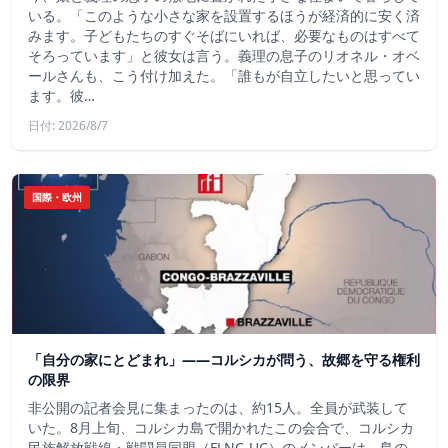
いる。「このような小さな家を設置するほうが経済的に安く済
みます。子どもたちのすぐそばにいれば、必要なものはすべて
そろっています」と彼女は言う。義理の息子のリオネル・オベ
ールさんも、こう付け加えた。「誰もが自立したいと思ってい
ます。彼…
日付: 2026/8/7
国際・欧州
「自分の家にとどまれ」——コルシカが問う、故郷を守る権利
の限界
非公開の記者会見に集まったのは、約15人。全員が武装して
いた。8月上旬、コルシカ島で開かれたこの会合で、コルシカ
民族解放戦線・戦闘員同盟（FLNC-UC）のメンバーは、島の