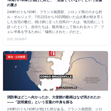
の重さ
240軒のうち183軒。フランス南西部、ジロンド県の小さな村
ル・ポルジュで、7月22日から10日間続いた山火事が焼き尽く
した住宅の数だ。焼け跡に立った住民の一人は、地元紙にこう
語ったという。自分たちは、観光地として知られるカップ・フ
ェレ半島を守るために「犠牲にされた」のだと。
日付: 2026/8/7
政治・公共政策
消防車はどこへ向かったか、大使館の動画はなぜ消されたか
——「説明責任」という言葉の中身を探る
240軒のうち183軒が焼けた村がある。フランス南西部、ジロ