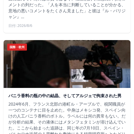
メントの列だった。「人を本当に判断していることが分かる、
意地の悪いコメントをたくさん見ました」と彼は『ル・パリジ
ャン』…
日付: 2026/8/6
国際・欧州
バニラ香料の瓶の中の結晶、そしてアルジェで拘束された男
2024年6月、フランス北部の港町ル・アーブルで、税関職員が
一つのコンテナに目を止めた。中身はメキシコ発、スペイン向
けの人工バニラ香料のボトル。ラベルには何の異常もない。だ
が分析の結果、その液体にはメタンフェタミンが溶け込んでい
た。ここから始まった追跡は、同じ年の7月10日、スペイン・
バルセロナ近郊の人里離れた敷地にある秘密研究所へとたどり