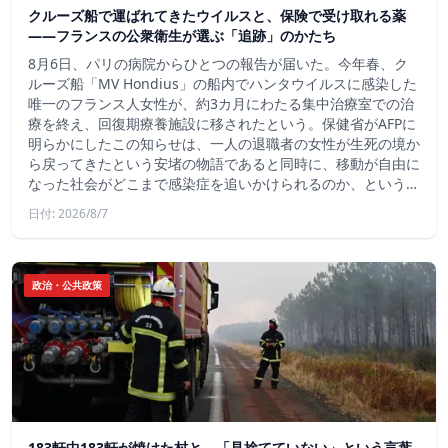
クルーズ船で運ばれてきたウイルスと、保険で受け取れる薬
――フランスの公衆衛生が選ぶ「追跡」のかたち
8月6日、パリの病院からひとつの報告が届いた。今年春、ク
ルーズ船「MV Hondius」の船内でハンタウイルスに感染した
唯一のフランス人女性が、約3カ月にわたる集中治療室での治
療を終え、回復期療養施設に移されたという。保健省がAFPに
明らかにしたこの知らせは、一人の退職者の女性が生死の境か
ら戻ってきたという安堵の物語であると同時に、移動が自由に
なった社会がどこまで感染症を追いかけられるのか、という…
日付: 2026/8/7
政治・公共政策
183軒中183軒が焼けた村と、「見捨てていない」という言葉