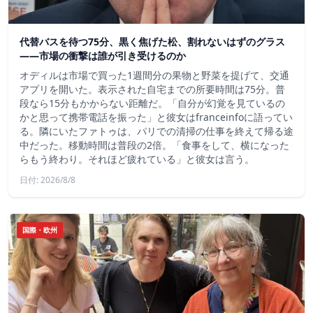
代替バスを待つ75分、黒く焦げた松、割れないはずのグラス
——市場の衝撃は誰が引き受けるのか
オディルは市場で買った1週間分の果物と野菜を提げて、交通
アプリを開いた。表示された自宅までの所要時間は75分。普
段なら15分もかからない距離だ。「自分が幻覚を見ているの
かと思って携帯電話を振った」と彼女はfranceinfoに語ってい
る。隣にいたファトゥは、パリでの清掃の仕事を終えて帰る途
中だった。移動時間は普段の2倍。「食事をして、横になった
らもう終わり。それほど疲れている」と彼女は言う。
日付: 2026/8/8
国際・欧州