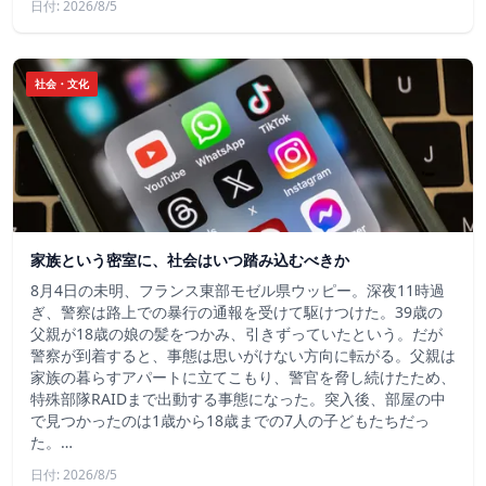
日付: 2026/8/5
社会・文化
家族という密室に、社会はいつ踏み込むべきか
8月4日の未明、フランス東部モゼル県ウッピー。深夜11時過
ぎ、警察は路上での暴行の通報を受けて駆けつけた。39歳の
父親が18歳の娘の髪をつかみ、引きずっていたという。だが
警察が到着すると、事態は思いがけない方向に転がる。父親は
家族の暮らすアパートに立てこもり、警官を脅し続けたため、
特殊部隊RAIDまで出動する事態になった。突入後、部屋の中
で見つかったのは1歳から18歳までの7人の子どもたちだっ
た。…
日付: 2026/8/5