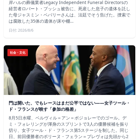
岸ハルの葬儀業者Legacy Independent Funeral Directorsの
経営者ロバート・ブッシュ被告に、死産した息子の遺体を託し
た母ジャスミン・ベバリーさんは、法廷でそう告げた。捜索で
は腐敗した35体の遺体が床や棚…
日付: 2026/8/6
社会・文化
門は開いた、でもレースはまだ公平ではない――女子ツール・
ド・フランスが映す「参加の格差」
8月5日水曜、ベルヴィル＝アン＝ボジョレーでのゴール。デ
ミ・フォレリングが渾身のスプリントで3人の優勝候補を振り
切り、女子ツール・ド・フランス第5ステージを制した。同じ
日、前回優勝者のポリーヌ・フェラン＝プレヴォは先頭から2