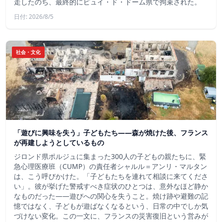
走したのち、最終的にピュイ・ド・ドーム県で拘束された。
日付: 2026/8/5
社会・文化
「遊びに興味を失う」子どもたち——森が焼けた後、フランス
が再建しようとしているもの
ジロンド県ポルジュに集まった300人の子どもの親たちに、緊
急心理医療班（CUMP）の責任者シャルル＝アンリ・マルタン
は、こう呼びかけた。「子どもたちを連れて相談に来てくださ
い」。彼が挙げた警戒すべき症状のひとつは、意外なほど静か
なものだった――遊びへの関心を失うこと。焼け跡や避難の記
憶ではなく、子どもが遊ばなくなるという、日常の中でしか気
づけない変化。この一文に、フランスの災害復旧という営みが