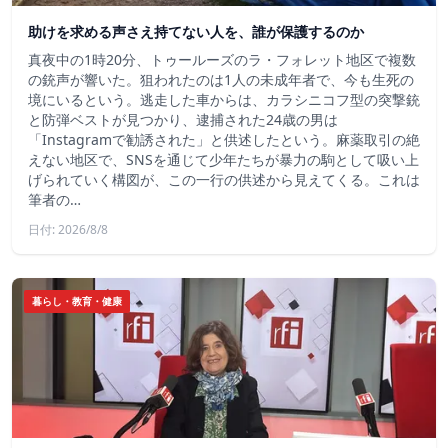
助けを求める声さえ持てない人を、誰が保護するのか
真夜中の1時20分、トゥールーズのラ・フォレット地区で複数
の銃声が響いた。狙われたのは1人の未成年者で、今も生死の
境にいるという。逃走した車からは、カラシニコフ型の突撃銃
と防弾ベストが見つかり、逮捕された24歳の男は
「Instagramで勧誘された」と供述したという。麻薬取引の絶
えない地区で、SNSを通じて少年たちが暴力の駒として吸い上
げられていく構図が、この一行の供述から見えてくる。これは
筆者の…
日付: 2026/8/8
暮らし・教育・健康