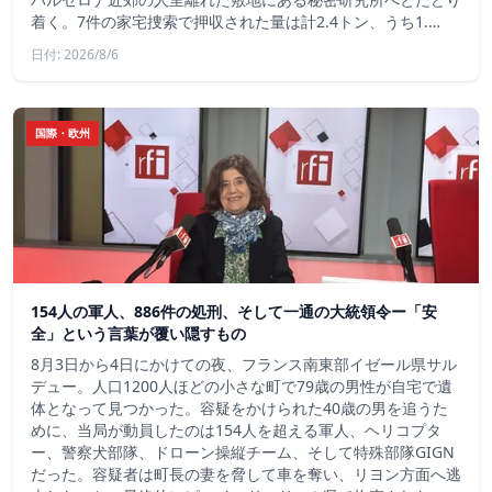
着く。7件の家宅捜索で押収された量は計2.4トン、うち1.…
日付: 2026/8/6
国際・欧州
154人の軍人、886件の処刑、そして一通の大統領令ー「安
全」という言葉が覆い隠すもの
8月3日から4日にかけての夜、フランス南東部イゼール県サル
デュー。人口1200人ほどの小さな町で79歳の男性が自宅で遺
体となって見つかった。容疑をかけられた40歳の男を追うた
めに、当局が動員したのは154人を超える軍人、ヘリコプタ
ー、警察犬部隊、ドローン操縦チーム、そして特殊部隊GIGN
だった。容疑者は町長の妻を脅して車を奪い、リヨン方面へ逃