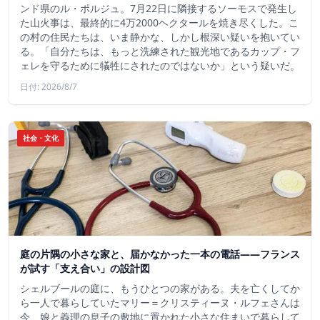
ンド県のル・ポルジュ。7月22日に隣接するソーモスで発生し
た山火事は、最終的に4万2000ヘクタールを焼き尽くした。こ
の村の住民たちは、いま静かな、しかし根深い疑いを抱いてい
る。「自分たちは、もっと洗練された観光地であるカップ・フ
ェレを守るために犠牲にされたのではないか」という疑いだ。
日付: 2026/8/7
社会・文化
庭の片隅の小さな家と、届かなかった一本の電話——フランス
が試す「支え合い」の設計図
シェルブールの庭に、もうひとつの家がある。夫を亡くしてか
ら一人で暮らしていたマリー＝クリスティーヌ・ルフェさんは
今、娘と義理の息子の敷地に置かれた小さな住まいで暮らして