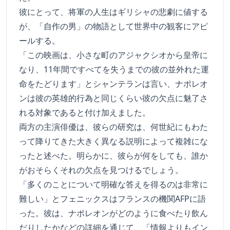
彼にとって、将軍の人生はギリシャの悲劇に値する
が、「自作の男」の物語として世界中の観客にアピ
ールする。
「この映画は、小さな町のアジャクシオから皇帝に
なり、11年間ですべてを失うまでの彼の並外れた運
命をたどります」とシャンテランは言い、ナポレオ
ンは彼の英雄的行為と同じくらい彼の欠点に魅了さ
れる対象であると付け加えました。
両方の主演俳優は、彼らの研究は、何世紀にもわた
って降りてきた大きく異なる説明によって複雑にな
ったと述べた。明らかに、彼らが何をしても、誰か
がおそらくそれの欠点を見つけるでしょう。
「多くのことについて明確な答えを得るのは非常に
難しい」とフェニックスはフランスの機関AFPに語
った。彼は、ナポレオンがどのように食べたり飲ん
だりしたかなどの詳細を通じて、「情報よりもイン