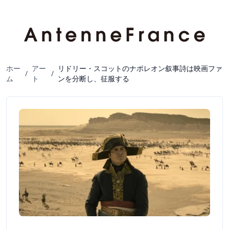
ホー
アー
リドリー・スコットのナポレオン叙事詩は映画ファ
/
/
ム
ト
ンを分断し、征服する