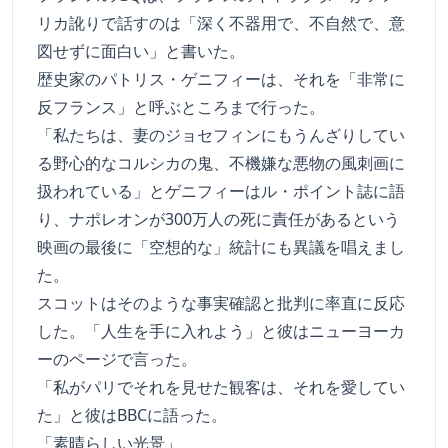
リカ訛りで話すのは「深く不器用で、不自然で、意
図せずに面白い」と書いた。
歴史家のパトリス・ゲニフィーは、それを「非常に
反フランス」と呼ぶところまで行った。
「私たちは、妻のジョセフィンにもうんざりしてい
る野心的なコルシカの鬼、不機嫌な悪物の風刺画に
扱われている」とゲニフィーはル・ポイント誌に語
り、ナポレオンが300万人の死に責任があるという
映画の最後に「空想的な」統計にも異議を唱えまし
た。
スコットはそのような事実確認と批判に率直に反応
した。「人生を手に入れよう」と彼はニューヨーカ
ーのページで言った。
「私がパリでそれを見せた観客は、それを愛してい
た」と彼はBBCに語った。
「素晴らしい光景」