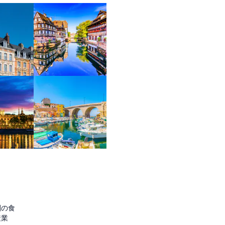
圏の食
産業