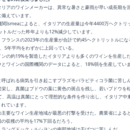
タリアのワインメーカーは、異常な暑さと豪雨が早い成長期を
に備えています。
関Ismeaによると、イタリアの生産量は今年4400万ヘクト
リットルだった昨年よりも12%減少しています。
フランスの2023年の生産量が合計で約45ヘクトリットルに
たが、5年平均をわずかに上回っている。
ンの約19%を製造したイタリアよりも多くのワインを生産し
ウとワインの国際機関のデータによると、18%弱を生産してい
と呼ばれる病気を引き起こすプラズモパラビティコラ菌に苦し
繁栄し、真菌はブドウの葉に黄色の斑点を残し、若いブドウを
って、高温は真菌にとって理想的な条件を作り出し、イタリア中
されています。
の主要なワイン生産地域が最悪の打撃を受けた。農業省による
回の収穫の平均を17%下回るだろう。
、ラングドック・ルシヨンの南部地域は干ばつに苦しんだ。