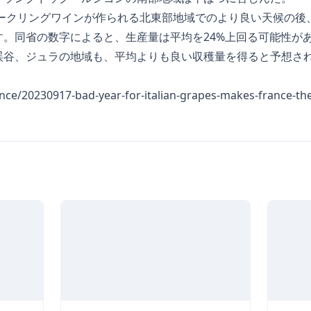
パークリングワインが作られる北東部地域でのより良い天候の後
す。同省の数字によると、生産量は平均を24%上回る可能性が
渓谷、ジュラの地域も、平均よりも良い収穫量を得ると予想さ
ance/20230917-bad-year-for-italian-grapes-makes-france-th