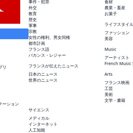
事件・犯罪
食材
外交
農業・畜産
教育
お菓子
歴史
ライフスタイ
軍事
宗教
ファッション
女性の権利、男女同権
美容
都市計画
フランス語
Music
バカンス・レジャー
アーティスト
French Music
フランスが伝えたニュース
プリ
日本のニュース
Arts
世界のニュース
フランス映画
工芸
美術
文学・書籍
テーション
サイエンス
メディカル
インターネット
人工知能