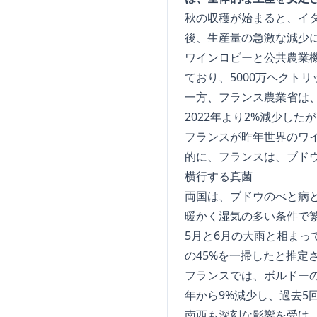
秋の収穫が始まると、イ
後、生産量の急激な減少
ワインロビーと公共農業機
ており、5000万ヘクト
一方、フランス農業省は、
2022年より2%減少し
フランスが昨年世界のワイ
的に、フランスは、ブド
横行する真菌
両国は、ブドウのべと病
暖かく湿気の多い条件で
5月と6月の大雨と相ま
の45%を一掃したと推定
フランスでは、ボルドー
年から9%減少し、過去5
南西も深刻な影響を受け