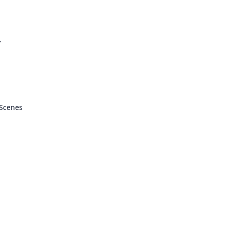
ル
 Scenes