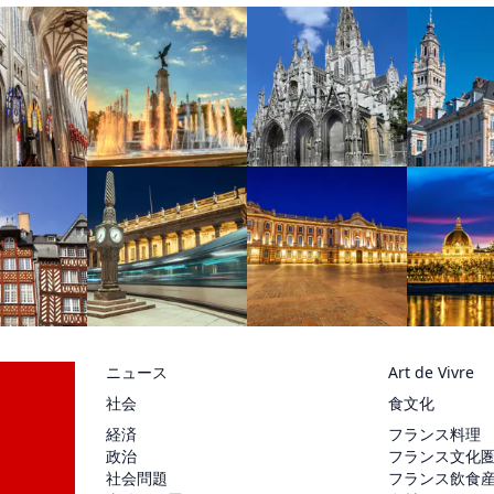
ニュース
Art de Vivre
社会
食文化
経済
フランス料理
政治
フランス文化
社会問題
フランス飲食