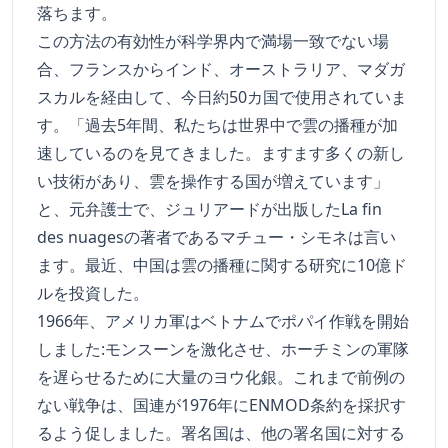
落ちます。
この方法の有効性が科学界内で満場一致でない場
合、フランスからインド、オーストラリア、マダガ
スカルを経由して、今日約50カ国で使用されていま
す。「過去5年間、私たちは世界中で雲の播種が加
速しているのを見てきました。ますます多くの新し
い技術があり、雲を操作する国が増えています」
と、元弁護士で、ジュリアードが出版したLa fin
des nuagesの著者であるマチュー・シモネは言い
ます。最近、中国は雲の播種に関する研究に10億ド
ルを投資した。
1966年、アメリカ軍はベトナムでポパイ作戦を開始
しました:モンスーンを激化させ、ホーチミンの軍隊
を遅らせるために大量のヨウ化銀。これまで前例の
ない戦争は、国連が1976年にENMOD条約を採択す
るよう促しました。署名国は、他の署名国に対する