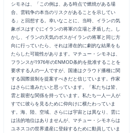
シモネは、「この例は、ある時点で燃焼がある場
合、雲戦争の本当のリスクがあることを示してい
る」と回想する。幸いなことに、当時、イランの気
象ボスはすぐにイランの将軍の立場と矛盾した。し
かし、イランの天気のボスがイランの将軍と同じ方
向に行っていたら、それは潜在的に劇的な結果をも
たらした可能性があります。マチュー・シモネは、
フランスが1976年のENMOD条約を批准することを
要求する人の一人ですが、国連はクラウド播種に関
する国際規制を提案すべきだと信じています。作家
はさらに進みたいと思っています。「私たちは皆、
雲と親密な関係を持っています。私たち一人一人が
すでに彼らを見るために仰向けに横たわっていま
す。海、陸、空域、さらには宇宙とは異なり、雲に
は法的地位はありませんが、マチュー・シモネらは
ユネスコの世界遺産に登録するために動員していま