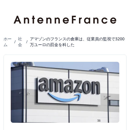
ホー
社
アマゾンのフランスの倉庫は、従業員の監視で3200
/
/
ム
会
万ユーロの罰金を科した