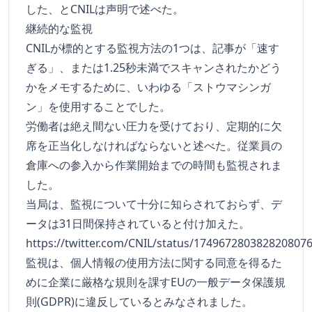
した、とCNILは声明で述べた。
継続的な監視
CNILが標的とする監視方法の1つは、記事が「速す
ぎる」、または1.25秒未満でスキャンされたかどう
かをメモするために、いわゆる「ストウマシンガ
ン」を使用することでした。
労働者は絶え間ない圧力を受けており、定期的に欠
席を正当化しなければならないと述べた。従業員の
倉庫への参入から作業開始までの時間も監視されま
した。
当局は、監視について十分に知らされておらず、デ
ータは31日間保持されていると付け加えた。
https://twitter.com/CNIL/status/174967280382820807
監視は、個人情報の使用方法に関する同意を得るた
めに企業に厳格な規則を課すEUの一般データ保護規
則(GDPR)に違反しているとみなされました。