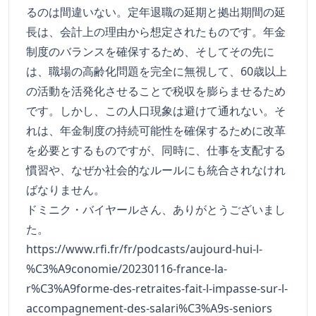
るのは間違いない。定年退職の延期と拠出期間の延
長は、会計上の理由から想定されたものです。年金
制度のバランスを確保するため、そしてその先に
は、職場の高齢化問題を完全に無視して、60歳以上
の活動を活発化させることで税収を膨らませるため
です。しかし、この人口現象は避けて通れない。そ
れは、年金制度の持続可能性を確保するために改革
を必要とするものですが、同時に、仕事を支配する
慣習や、なぜか社会的なルールにも統合されなけれ
ばなりません。
ドミニク・バイヤールさん、ありがとうございまし
た。
https://www.rfi.fr/fr/podcasts/aujourd-hui-l-
%C3%A9conomie/20230116-france-la-
r%C3%A9forme-des-retraites-fait-l-impasse-sur-l-
accompagnement-des-salari%C3%A9s-seniors