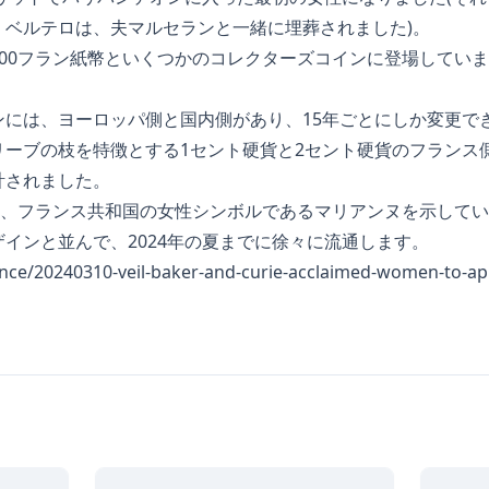
・ベルテロは、夫マルセランと一緒に埋葬されました)。
00フラン紙幣といくつかのコレクターズコインに登場してい
ンには、ヨーロッパ側と国内側があり、15年ごとにしか変更で
ーブの枝を特徴とする1セント硬貨と2セント硬貨のフランス側は
計されました。
は、フランス共和国の女性シンボルであるマリアンヌを示して
インと並んで、2024年の夏までに徐々に流通します。
rance/20240310-veil-baker-and-curie-acclaimed-women-to-a