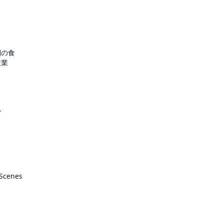
圏の食
産業
ル
 Scenes