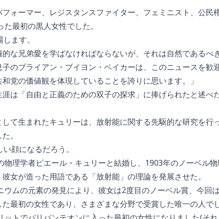
パフォーマー、レジスタンスファイター、フェミニスト、公民
入った最初の黒人女性でした。
場します。
遍的な兄弟愛を学ばなければならないが、それは自然であるべ
息子のブライアン・ブイヨン・ベイカーは、このニュースを歓
共和党の価値観を体現していることを誇りに思います。」
生涯は「自由と正義のための双子の探求」に捧げられたと述べ
として生まれたキュリーは、放射能に関する先駆的な研究を行
した。
しい顔になるだろう。
スの物理学者ピエール・キュリーと結婚し、1903年のノーベル
、彼女が造った用語である「放射能」の理論を発展させた。
ロニウムの元素の発見により、彼女は2度目のノーベル賞、今回
した最初の女性であり、さまざまな分野で受賞した唯一の人で
メリットでパリパンテオンに入った最初の女性になりました(そ