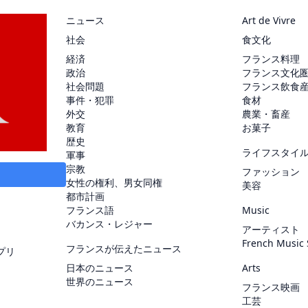
ニュース
Art de Vivre
社会
食文化
経済
フランス料理
政治
フランス文化
社会問題
フランス飲食
事件・犯罪
食材
外交
農業・畜産
教育
お菓子
歴史
ライフスタイ
軍事
宗教
ファッション
女性の権利、男女同権
美容
都市計画
フランス語
Music
バカンス・レジャー
アーティスト
French Music
フランスが伝えたニュース
プリ
日本のニュース
Arts
世界のニュース
フランス映画
工芸