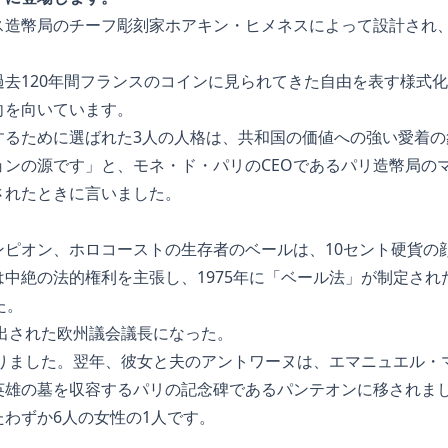
ス造幣局のチーフ彫刻家ホアキン・ヒメネスによって設計され、
過去120年間フランスのコインに見られてきた自由を表す様式
方向を向いています。
するために選ばれた3人の人格は、共和国の価値への強い愛着の
ョンの源です」と、モネ・ド・パリのCEOであるパリ造幣局の
されたときに言いました。
ンピオン、ホロコーストの生存者のベールは、10セント硬貨の
中絶の法的権利を主張し、1975年に「ベール法」が制定され
た。
選出された欧州議会議長になった。
なりました。翌年、彼女と夫のアントワーヌは、エマニュエル・
英雄の墓を収容するパリの記念碑であるパンテオンに移されま
わずか6人の女性の1人です。