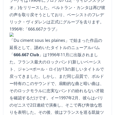
ソ=ゲイは1996年にソロアルバム(「サイレンスラジ
オ」)をリリースした。ベルトラン・カンタは再び彼
の声を取り戻そうとしており、ベーシストのフレデ
リック・ヴィダレンは正式にグループを去ります。
1996年:「666.667クラブ」
「Du ciment sous les plaines」で始まった作品の
延長として、謎めいたタイトルのニューアルバム
「
666.667 Club
」は1996年11月に出版されまし
た。フランス最大のロックバンド(新しいベーシス
ト、ジャン=ポール・ロイ)が13の新しいタイトルで
戻ってきました。しかし、まだ同じ品質で、ボルド
ー特有のこのサウンドで、扇動的な曲と暗い曲は、
そのロックモラルに忠実なバンドの紛れもない才能
を確認するだけです。イー1997年2月、彼らはパリ
のゼニスで2日連続で演奏し、そこで再び奔放な怒
りを表明した。その後、彼はフランスを巡る凱旋ツ