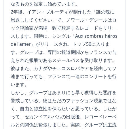
なるものを設定し始めています。
2年後、イアン・ブルーディが制作した「誰の魂に
恩返ししてください」で、ノワール・デシールはロ
ック評論家が満場一致で歓迎するレコードをリリー
スします。同時に、シングル「Aux sombres héros
de l'amer」がリリースされ、トップ50に入りま
す。グループは、専門の報道機関からフランスで与
えられた報酬であるスチールバスを受け取ります。
彼はまた、カナダやチェコスロバキアを経由してソ
連まで行っても、フランスで一連のコンサートを行
います。
しかし、グループはあまりにも早く獲得した悪評を
警戒している。彼はただのファッション現象ではな
く、自由と独立性を保ちたいと思っている。したが
って、セカンドアルバムの出版後、レコードレーベ
ルとの関係は緊張しました。実際、グループは主流