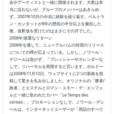
会やアーティストと一緒に開催されます。大衆は本
当に従わないが、グループのメンバーはあきらめ
ず、2007年10月の今頃に経験を繰り返す。ベルトラ
ン・カンタットが8年の懲役の半分以上を服役した
後、仮釈放を受けたのはまさにその月でした。
2008年:慎重なリターン
2008年を通して、ニューアルバムの待望のリリース
についての噂が広まっている。しかし、ノワール・
デジールは急がず、「プレッシャーやカレンダーな
しで」リハーサルを再開すると言います。ボルドー
は2008年11月12日、ウェブサイトに2つの新曲を投
稿して驚きを生み出しました。オリジナルの「勝者/
敗者」とエステルとロマン・ユモー・デ・エッフェ
ルと一緒に歌われたカバー「Le Temps des
cerises」。プロモーションなしで、ノワール・デシ
ールは、インターネットユーザーが「用語のすべて