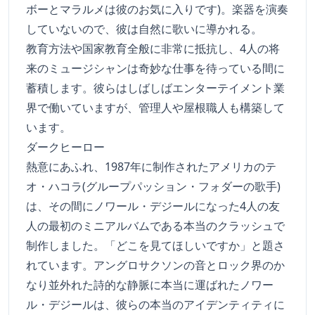
ボーとマラルメは彼のお気に入りです)。楽器を演奏
していないので、彼は自然に歌いに導かれる。
教育方法や国家教育全般に非常に抵抗し、4人の将
来のミュージシャンは奇妙な仕事を待っている間に
蓄積します。彼らはしばしばエンターテイメント業
界で働いていますが、管理人や屋根職人も構築して
います。
ダークヒーロー
熱意にあふれ、1987年に制作されたアメリカのテ
オ・ハコラ(グループパッション・フォダーの歌手)
は、その間にノワール・デジールになった4人の友
人の最初のミニアルバムである本当のクラッシュで
制作しました。「どこを見てほしいですか」と題さ
れています。アングロサクソンの音とロック界のか
なり並外れた詩的な静脈に本当に運ばれたノワー
ル・デジールは、彼らの本当のアイデンティティに