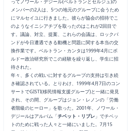
ってノワール・デジール(ベルトランとセルジュ)の
メンバーの2人は、5つの地元のグループに会うため
にマルセイユに行きました。彼らが協会の招待でこ
のようなイニシアチブを取ったのはこれが2回目で
す。議論、対立、提案、これらの会議は、ロックバ
ンドが今日遭遇できる動機と問題に関する本当の交
換作業です。ベルトラン・カンタは1999年4月にボ
ルドー政治研究所でこの経験を繰り返し、学生に招
待された。
年々、多くの戦いに対するグループの支持は引き続
き確認されている。とりわけ、1999年4月7日のコン
サートでGISTI(移民情報支援グループ)と一緒に発見
され、その間、グループはジョン・レノンの「労働
者階級のヒーロー」を歌った。2001年、ノワール・
デジールはアルバム「
チベット・リブレ
」でチベッ
トのために戦った人々と一緒にいました。7月15