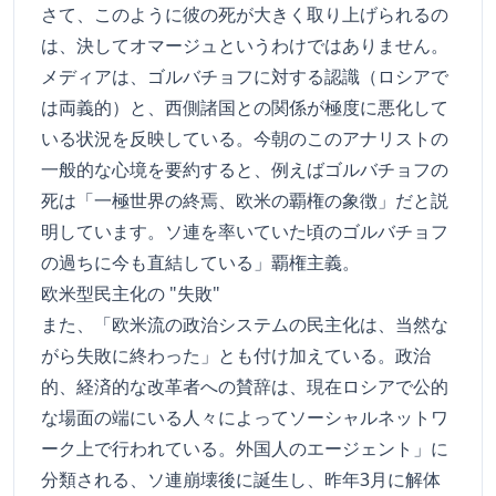
さて、このように彼の死が大きく取り上げられるの
は、決してオマージュというわけではありません。
メディアは、ゴルバチョフに対する認識（ロシアで
は両義的）と、西側諸国との関係が極度に悪化して
いる状況を反映している。今朝のこのアナリストの
一般的な心境を要約すると、例えばゴルバチョフの
死は「一極世界の終焉、欧米の覇権の象徴」だと説
明しています。ソ連を率いていた頃のゴルバチョフ
の過ちに今も直結している」覇権主義。
欧米型民主化の "失敗"
また、「欧米流の政治システムの民主化は、当然な
がら失敗に終わった」とも付け加えている。政治
的、経済的な改革者への賛辞は、現在ロシアで公的
な場面の端にいる人々によってソーシャルネットワ
ーク上で行われている。外国人のエージェント」に
分類される、ソ連崩壊後に誕生し、昨年3月に解体