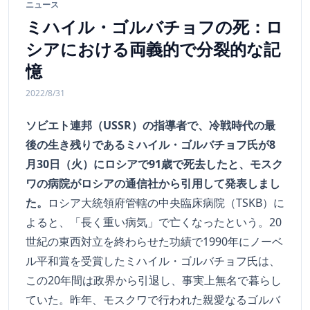
ニュース
ミハイル・ゴルバチョフの死：ロ
シアにおける両義的で分裂的な記
憶
2022/8/31
ソビエト連邦（USSR）の指導者で、冷戦時代の最
後の生き残りであるミハイル・ゴルバチョフ氏が8
月30日（火）にロシアで91歳で死去したと、モスク
ワの病院がロシアの通信社から引用して発表しまし
た。
ロシア大統領府管轄の中央臨床病院（TSKB）に
よると、「長く重い病気」で亡くなったという。20
世紀の東西対立を終わらせた功績で1990年にノーベ
ル平和賞を受賞したミハイル・ゴルバチョフ氏は、
この20年間は政界から引退し、事実上無名で暮らし
ていた。昨年、モスクワで行われた親愛なるゴルバ