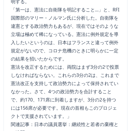
明する。
「第一は、憲法に自衛隊を明記すること...」と、RFI
国際部のマリー・ノルマン氏に分析した。自衛隊を
違憲とする政治勢力もあるが、現在ではそのような
立場は極めて稀になっている。憲法に例外規定を導
入したいというのは、日本はフランスと違って例外
規定がないので、コロナ危機のときに明らかに一定
の結果を招いたからです。
憲法を改正するためには、両院はまず3分の2で投票
しなければならない。これらの3分の2は、これまで
憲法改正を支持して政治勢力によって保持されてい
なかった。さて、4つの政治勢力を合計すること
で、約170、171席に到着しますが、3分の2を持つ
には156席が必要です。現在の首相もこのプロジェ
クトで支援されています。」
関連記事：
日本の議員選挙：継続性と若者の棄権と