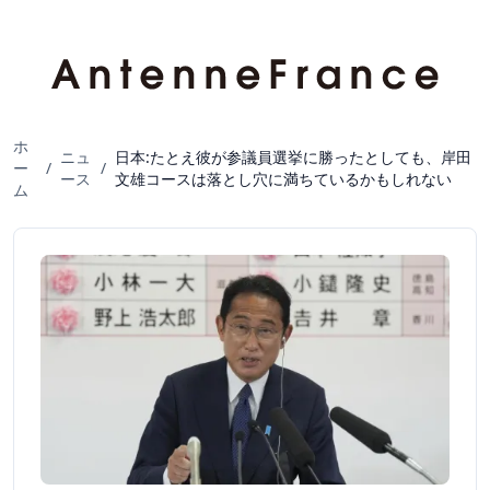
ホ
ニュ
日本:たとえ彼が参議員選挙に勝ったとしても、岸田
ー
/
/
ース
文雄コースは落とし穴に満ちているかもしれない
ム