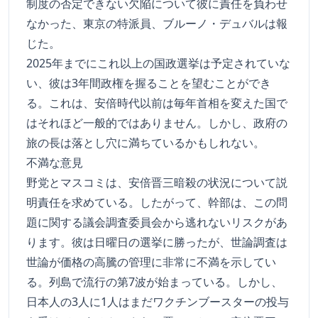
制度の否定できない欠陥について彼に責任を負わせ
なかった、東京の特派員、ブルーノ・デュバルは報
じた。
2025年までにこれ以上の国政選挙は予定されていな
い、彼は3年間政権を握ることを望むことができ
る。これは、安倍時代以前は毎年首相を変えた国で
はそれほど一般的ではありません。しかし、政府の
旅の長は落とし穴に満ちているかもしれない。
不満な意見
野党とマスコミは、安倍晋三暗殺の状況について説
明責任を求めている。したがって、幹部は、この問
題に関する議会調査委員会から逃れないリスクがあ
ります。彼は日曜日の選挙に勝ったが、世論調査は
世論が価格の高騰の管理に非常に不満を示してい
る。列島で流行の第7波が始まっている。しかし、
日本人の3人に1人はまだワクチンブースターの投与