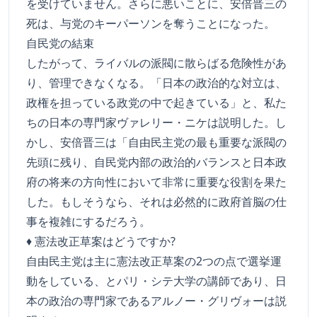
を受けていません。さらに悪いことに、安倍晋三の
死は、与党のキーパーソンを奪うことになった。
自民党の結束
したがって、ライバルの派閥に散らばる危険性があ
り、管理できなくなる。「日本の政治的な対立は、
政権を担っている政党の中で起きている」と、私た
ちの日本の専門家ヴァレリー・ニケは説明した。し
かし、安倍晋三は「自由民主党の最も重要な派閥の
先頭に残り、自民党内部の政治的バランスと日本政
府の将来の方向性において非常に重要な役割を果た
した。もしそうなら、それは必然的に政府首脳の仕
事を複雑にするだろう。
♦ 憲法改正草案はどうですか?
自由民主党は主に憲法改正草案の2つの点で選挙運
動をしている、とパリ・シテ大学の講師であり、日
本の政治の専門家であるアルノー・グリヴォーは説